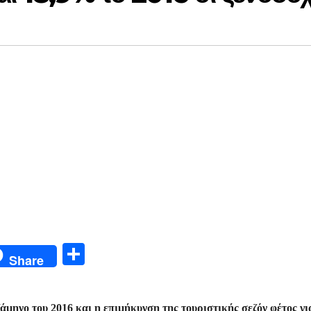
Μ
Share
οι
ρ
ηνο του 2016 και η επιμήκυνση της τουριστικής σεζόν φέτος γι