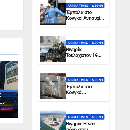
AFRIKA TIMES
ΔΙΕΘΝΉ
Έμπολα στο
Κονγκό: Ανησυχία
για τη μεγάλη
εξάπλωση της
επιδημίας
AFRIKA TIMES
ΔΙΕΘΝΉ
Νιγηρία:
Τουλάχιστον 14
νεκροί από
επίθεση ενόπλων
στην Οτούκπο
AFRIKA TIMES
ΔΙΕΘΝΉ
Έμπολα στο
Κονγκό:
ε
Ξεπέρασαν τους
1.350 οι νεκροί
AFRIKA TIMES
ΔΙΕΘΝΉ
Νιγηρία: Η νέα
πόλη στον