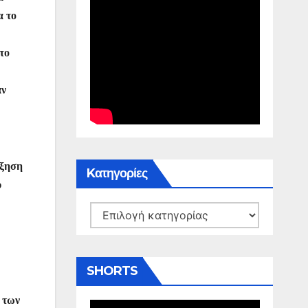
α το
το
αν
ύξηση
Kατηγορίες
υ
Kατηγορίες
SHORTS
 των