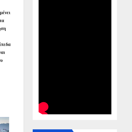
μένει
τα
ηση
ίπεδα
ναι
ου