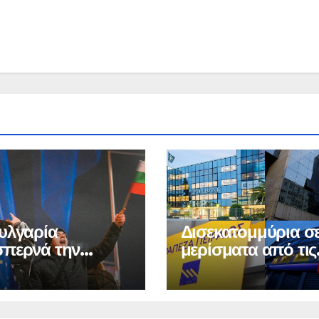
υλγαρία
Δισεκατομμύρια σ
περνά την
μερίσματα από τις
δα στην
τράπεζες
νομία