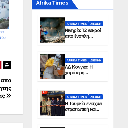
Αfrika Times
AFRIKA TIMES
ΔΙΕΘΝΉ
Νιγηρία: 12 νεκροί
σε
από ένοπλη
 του
επίθεση σε χωριό
AFRIKA TIMES
ΔΙΕΘΝΉ
ΛΔ Κονγκό: Η
χειρότερη
επιδημία Έμπολα
 απο
στην ιστορία της
ητης
χώρας
ας
AFRIKA TIMES
ΔΙΕΘΝΉ
Η Τουρκία ενισχύει
στρατιωτική και
ενεργειακή
παρουσία στη
Σομαλία