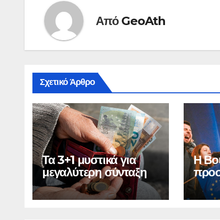
Από
GeoAth
Σχετικό Άρθρο
Τα 3+1 μυστικά για
Η Βο
μεγαλύτερη σύνταξη
προσ
Ελλά
οικο