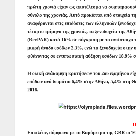
e
er
s
l
e
s
gr
πρώτη χρονιά είχαν ως αποτέλεσμα να συμπαρασυρθο
b
A
st
e
a
σύνολο της χρονιάς. Αυτό προκύπτει από στοιχεία 
o
p
n
m
αναφέρονται στις επιδόσεις των ελληνικών ξενοδοχ
o
p
g
τέταρτο τρίμηνο της χρονιάς, τα ξενοδοχεία της Α
(RevPAR) κατά 16% σε σύγκριση με το αντίστοιχο τ
k
er
μικρή άνοδο εσόδων 2,3%, ενώ τα ξενοδοχεία στην 
φθάνοντας σε εντυπωσιακή αύξηση εσόδων 18,9% στο
Η ολική ανάκαμψη κρατήσεων του 2ου εξαμήνου είχε
εσόδων ανά δωμάτιο 6,4% στην Αθήνα, 5,4% στη Θεσ
2016.
Π
Επιπλέον, σύμφωνα με το Βαρόμετρο της GBR οι Έλλ