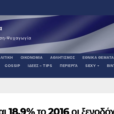
α
ση-Ψυχαγωγία
ΛΙΤΙΚΉ
ΟΙΚΟΝΟΜΊΑ
ΑΘΛΗΤΙΣΜΌΣ
ΕΘΝΙΚΆ ΘΈΜΑΤΑ
GOSSIP
ΙΔΈΕΣ – TIPS
ΠΕΡΊΕΡΓΑ
SEXY
ΒΙ
 18,9% το 2016 οι ξενοδόχ