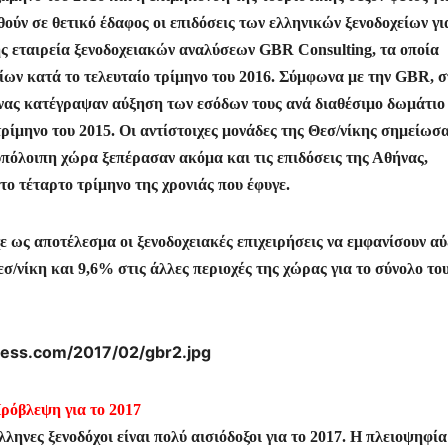
α
ύν σε θετικό έδαφος οι επιδόσεις των ελληνικών ξενοδοχείων γι
σ
της εταιρεία ξενοδοχειακών αναλύσεων GBR Consulting, τα οποία
τε
είων κατά το τελευταίο τρίμηνο του 2016. Σύμφωνα με την GBR, σ
ίτ
θήνας κατέγραψαν αύξηση των εσόδων τους ανά διαθέσιμο δωμάτιο
ρίμηνο του 2015. Οι αντίστοιχες μονάδες της Θεσ/νίκης σημείωσ
ε
υπόλοιπη χώρα ξεπέρασαν ακόμα και τις επιδόσεις της Αθήνας,
 τέταρτο τρίμηνο της χρονιάς που έφυγε.
 ως αποτέλεσμα οι ξενοδοχειακές επιχειρήσεις να εμφανίσουν α
/νίκη και 9,6% στις άλλες περιοχές της χώρας για το σύνολο το
ρόβλεψη για το 2017
ηνες ξενοδόχοι είναι πολύ αισιόδοξοι για το 2017. Η πλειοψηφία