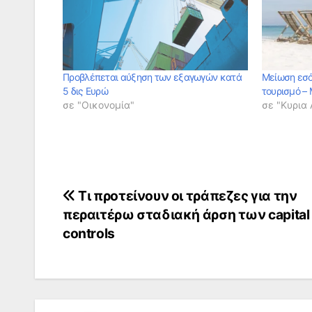
Προβλέπεται αύξηση των εξαγωγών κατά
Μείωση εσό
5 δις Ευρώ
τουρισμό –
σε "Οικονομία"
σε "Κυρια
Πλοήγηση
Tι προτείνουν οι τράπεζες για την
περαιτέρω σταδιακή άρση των capital
άρθρων
controls