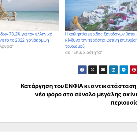
δων 78,2% για τον ελληνικό
Η απληστία μερίδας ξενοδόχων θέτει 
 Mετά το 2022 η ανάκαμψη
κίνδυνο την τεράστια φετινή επιτυχία
 Αρθρα"
τουρισμού
σε "Επικαιρότητα"
Κατάργηση του ΕΝΦΙΑ κι αντικατάσταση
νέο φόρο στο σύνολο μεγάλης ακίν
περιουσί