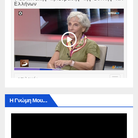
Η Γνώμη Μου…