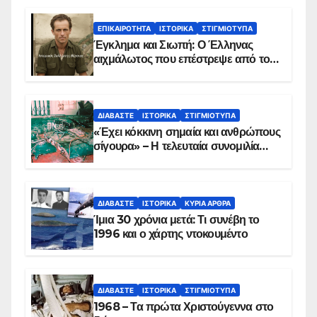
ΕΠΙΚΑΙΡΌΤΗΤΑ
ΙΣΤΟΡΙΚΆ
ΣΤΙΓΜΙΌΤΥΠΑ
Έγκλημα και Σιωπή: Ο Έλληνας
αιχμάλωτος που επέστρεψε από το
Παραπέτασμα
ΔΙΑΒΆΣΤΕ
ΙΣΤΟΡΙΚΆ
ΣΤΙΓΜΙΌΤΥΠΑ
«Έχει κόκκινη σημαία και ανθρώπους
σίγουρα» – Η τελευταία συνομιλία
των ηρώων στα Ίμια, πριν τη
συντριβή του ελικοπτέρου
ΔΙΑΒΆΣΤΕ
ΙΣΤΟΡΙΚΆ
ΚΥΡΙΑ ΑΡΘΡΑ
Ίμια 30 χρόνια μετά: Τι συνέβη το
1996 και ο χάρτης ντοκουμέντο
ΔΙΑΒΆΣΤΕ
ΙΣΤΟΡΙΚΆ
ΣΤΙΓΜΙΌΤΥΠΑ
1968 – Τα πρώτα Χριστούγεννα στο