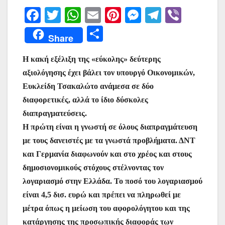
F
T
W
E
Pi
M
T
Vi
a
w
h
m
nt
e
el
b
Μ
Share
c
itt
at
ai
er
s
e
er
οι
e
er
s
l
e
s
gr
Η κακή εξέλιξη της «εύκολης» δεύτερης
ρ
αξιολόγησης έχει βάλει τον υπουργό Οικονομικών,
b
A
st
e
a
α
Ευκλείδη Τσακαλώτο ανάμεσα σε δύο
o
p
n
m
σ
διαφορετικές, αλλά το ίδιο δύσκολες
o
p
g
τε
διαπραγματεύσεις.
k
er
ίτ
Η πρώτη είναι η γνωστή σε όλους διαπραγμάτευση
με τους δανειστές με τα γνωστά προβλήματα. ΔΝΤ
ε
και Γερμανία διαφωνούν και στο χρέος και στους
δημοσιονομικούς στόχους στέλνοντας τον
λογαριασμό στην Ελλάδα. Το ποσό του λογαριασμού
είναι 4,5 δισ. ευρώ και πρέπει να πληρωθεί με
μέτρα όπως η μείωση του αφορολόγητου και της
κατάργησης της προσωπικής διαφοράς των