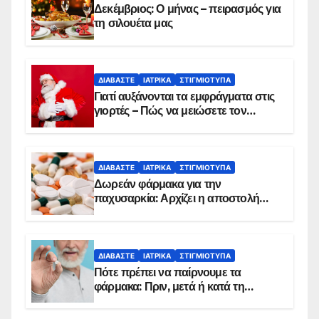
Δεκέμβριος: Ο μήνας – πειρασμός για
τη σιλουέτα μας
ΔΙΑΒΆΣΤΕ
ΙΑΤΡΙΚΆ
ΣΤΙΓΜΙΌΤΥΠΑ
Γιατί αυξάνονται τα εμφράγματα στις
γιορτές – Πώς να μειώσετε τον
κίνδυνο, σύμφωνα με καρδιολόγο
ΔΙΑΒΆΣΤΕ
ΙΑΤΡΙΚΆ
ΣΤΙΓΜΙΌΤΥΠΑ
Δωρεάν φάρμακα για την
παχυσαρκία: Αρχίζει η αποστολή
sms για τους δικαιούχους – Οι
προϋποθέσεις ένταξης στο
πρόγραμμα
ΔΙΑΒΆΣΤΕ
ΙΑΤΡΙΚΆ
ΣΤΙΓΜΙΌΤΥΠΑ
Πότε πρέπει να παίρνουμε τα
φάρμακα: Πριν, μετά ή κατά τη
διάρκεια του φαγητού;