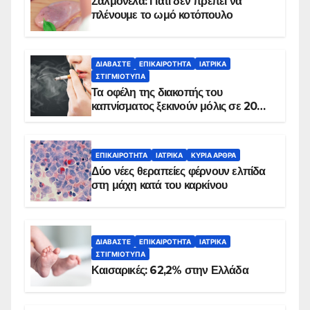
Σαλμονέλα: Γιατί δεν πρέπει να
πλένουμε το ωμό κοτόπουλο
ΔΙΑΒΆΣΤΕ
ΕΠΙΚΑΙΡΌΤΗΤΑ
ΙΑΤΡΙΚΆ
ΣΤΙΓΜΙΌΤΥΠΑ
Τα οφέλη της διακοπής του
καπνίσματος ξεκινούν μόλις σε 20
λεπτά
ΕΠΙΚΑΙΡΌΤΗΤΑ
ΙΑΤΡΙΚΆ
ΚΥΡΙΑ ΑΡΘΡΑ
Δύο νέες θεραπείες φέρνουν ελπίδα
στη μάχη κατά του καρκίνου
ΔΙΑΒΆΣΤΕ
ΕΠΙΚΑΙΡΌΤΗΤΑ
ΙΑΤΡΙΚΆ
ΣΤΙΓΜΙΌΤΥΠΑ
Καισαρικές: 62,2% στην Ελλάδα