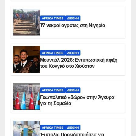
AFRIKA TIMES
ΔΙΕΘΝΉ
17 νεκροί αγρότες στη Νιγηρία
AFRIKA TIMES
ΔΙΕΘΝΉ
Μουντιάλ 2026: Εντυπωσιακή άφιξη
του Κονγκό στο Χιούστον
AFRIKA TIMES
ΔΙΕΘΝΉ
Γεωπολιτικό «δώρο» στην Άγκυρα
για τη Σομαλία
AFRIKA TIMES
ΔΙΕΘΝΉ
Έμπολα: Προειδοποιήσεις για