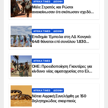
AFRIKA TIMES
ΔΙΕΘΝΉ
Μάλι: Στρατός και Ρώσοι
ανακοίνωσαν ότι σκότωσαν σχεδόν
100 τζιχαντιστές
AFRIKA TIMES
ΔΙΕΘΝΉ
Επιδημία Έμπολα στη ΛΔ Κονγκό:
648 θάνατοι επί συνόλου 1.830
επιβεβαιωμένων κρουσμάτων
AFRIKA TIMES
ΟΗΕ: Προειδοποίηση Γκουτέρες για
κίνδυνο νέας αιματοχυσίας στο Ελ
Ομπέιντ του Σουδάν
AFRIKA TIMES
ΔΙΕΘΝΉ
Νότια Αφρική:Συνελήφθη με 150
δηλητηριώδεις σκορπιούς