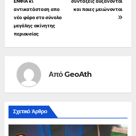
ΕΝΦΙΑ κι
συντάξεις αυξάνονται
άρθρων
αντικατάσταση απο
και ποιες μειώνονται
νέο φόρο στο σύνολο
μεγάλης ακίνητης
περιουσίας
Από
GeoAth
Σχετικό Άρθρο