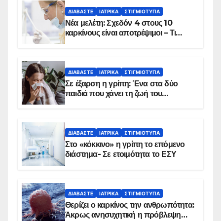
ΔΙΑΒΆΣΤΕ
ΙΑΤΡΙΚΆ
ΣΤΙΓΜΙΌΤΥΠΑ
Νέα μελέτη: Σχεδόν 4 στους 10
καρκίνους είναι αποτρέψιμοι – Τι
δείχνουν τα στοιχεία
ΔΙΑΒΆΣΤΕ
ΙΑΤΡΙΚΆ
ΣΤΙΓΜΙΌΤΥΠΑ
Σε έξαρση η γρίπη: Ένα στα δύο
παιδιά που χάνει τη ζωή του
αντιμετωπίζει υποκείμενο νόσημα –
Εμβολιασμό συνιστούν οι ειδικοί
ΔΙΑΒΆΣΤΕ
ΙΑΤΡΙΚΆ
ΣΤΙΓΜΙΌΤΥΠΑ
Στο «κόκκινο» η γρίπη το επόμενο
διάστημα- Σε ετοιμότητα το ΕΣΥ
ΔΙΑΒΆΣΤΕ
ΙΑΤΡΙΚΆ
ΣΤΙΓΜΙΌΤΥΠΑ
Θερίζει ο καρκίνος την ανθρωπότητα:
Άκρως ανησυχητική η πρόβλεψη…