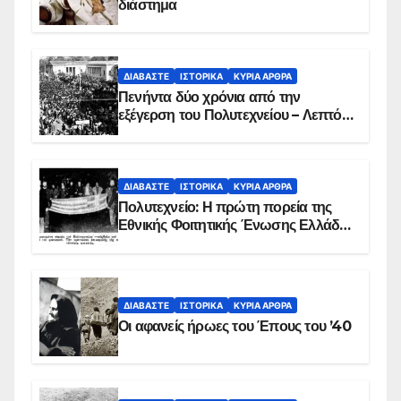
διάστημα
ΔΙΑΒΆΣΤΕ
ΙΣΤΟΡΙΚΆ
ΚΥΡΙΑ ΑΡΘΡΑ
Πενήντα δύο χρόνια από την
εξέγερση του Πολυτεχνείου – Λεπτό
προς λεπτό η εισβολή – ΦΩΤΟ και
ΒΙΝΤΕΟ
ΔΙΑΒΆΣΤΕ
ΙΣΤΟΡΙΚΆ
ΚΥΡΙΑ ΑΡΘΡΑ
Πολυτεχνείο: Η πρώτη πορεία της
Εθνικής Φοιτητικής Ένωσης Ελλάδος
στις 17 Νοεμβρίου 1975 με την
αιματοβαμμένη σημαία
ΔΙΑΒΆΣΤΕ
ΙΣΤΟΡΙΚΆ
ΚΥΡΙΑ ΑΡΘΡΑ
Οι αφανείς ήρωες του Έπους του ’40