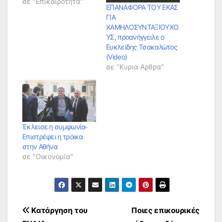
σε "Επικαιρότητα"
ΕΠΑΝΑΦΟΡΑ ΤΟΥ ΕΚΑΣ
ΓΙΑ
ΧΑΜΗΛΟΣΥΝΤΑΞΙΟΥΧΟ
ΥΣ, προανήγγειλε ο
Ευκλείδης Τσακαλώτος
(Video)
σε "Κυρια Αρθρα"
Έκλεισε η συμφωνία-
Επιστρέφει η τρόικα
στην Αθήνα
σε "Οικονομία"
Πλοήγηση
Κατάργηση του
Ποιες επικουρικές