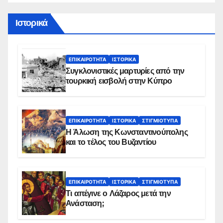
Ιστορικά
ΕΠΙΚΑΙΡΌΤΗΤΑ
ΙΣΤΟΡΙΚΆ
Συγκλονιστικές μαρτυρίες από την
τουρκική εισβολή στην Κύπρο
ΕΠΙΚΑΙΡΌΤΗΤΑ
ΙΣΤΟΡΙΚΆ
ΣΤΙΓΜΙΌΤΥΠΑ
Η Άλωση της Κωνσταντινούπολης
και το τέλος του Βυζαντίου
ΕΠΙΚΑΙΡΌΤΗΤΑ
ΙΣΤΟΡΙΚΆ
ΣΤΙΓΜΙΌΤΥΠΑ
Τι απέγινε ο Λάζαρος μετά την
Ανάσταση;