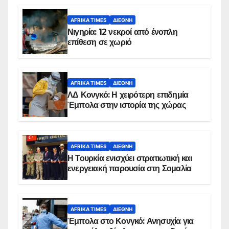
AFRIKA TIMES
ΔΙΕΘΝΉ
Νιγηρία: 12 νεκροί από ένοπλη
επίθεση σε χωριό
AFRIKA TIMES
ΔΙΕΘΝΉ
ΛΔ Κονγκό: Η χειρότερη επιδημία
Έμπολα στην ιστορία της χώρας
AFRIKA TIMES
ΔΙΕΘΝΉ
Η Τουρκία ενισχύει στρατιωτική και
ενεργειακή παρουσία στη Σομαλία
AFRIKA TIMES
ΔΙΕΘΝΉ
Έμπολα στο Κονγκό: Ανησυχία για