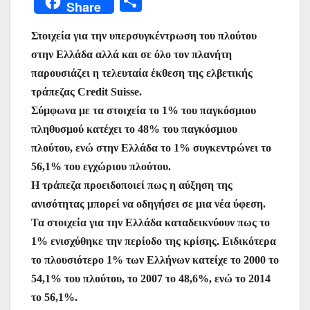
Μ
Share
c
itt
at
ai
er
s
e
er
οι
e
er
s
l
e
s
gr
Στοιχεία για την υπερσυγκέντρωση του πλούτου
ρ
στην Ελλάδα αλλά και σε όλο τον πλανήτη
b
A
st
e
a
α
παρουσιάζει η τελευταία έκθεση της ελβετικής
o
p
n
m
σ
τράπεζας Credit Suisse.
o
p
g
τε
Σύμφωνα με τα στοιχεία το 1% του παγκόσμιου
k
er
ίτ
πληθυσμού κατέχει το 48% του παγκόσμιου
πλούτου, ενώ στην Ελλάδα το 1% συγκεντρώνει το
ε
56,1% του εγχώριου πλούτου.
Η τράπεζα προειδοποιεί πως η αύξηση της
ανισότητας μπορεί να οδηγήσει σε μια νέα ύφεση.
Τα στοιχεία για την Ελλάδα καταδεικνύουν πως το
1% ενισχύθηκε την περίοδο της κρίσης. Ειδικότερα
το πλουσιότερο 1% των Ελλήνων κατείχε το 2000 το
54,1% του πλούτου, το 2007 το 48,6%, ενώ το 2014
το 56,1%.