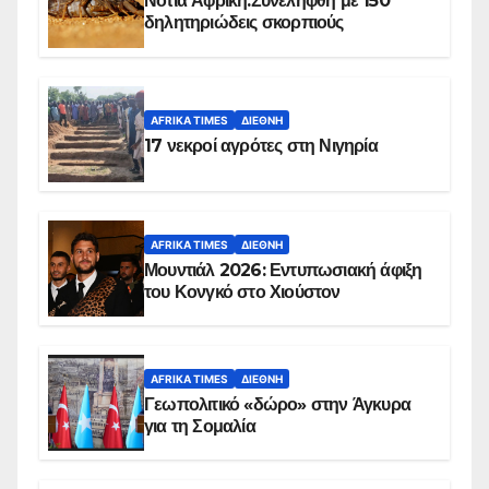
Νότια Αφρική:Συνελήφθη με 150
δηλητηριώδεις σκορπιούς
AFRIKA TIMES
ΔΙΕΘΝΉ
17 νεκροί αγρότες στη Νιγηρία
AFRIKA TIMES
ΔΙΕΘΝΉ
Μουντιάλ 2026: Εντυπωσιακή άφιξη
του Κονγκό στο Χιούστον
AFRIKA TIMES
ΔΙΕΘΝΉ
Γεωπολιτικό «δώρο» στην Άγκυρα
για τη Σομαλία