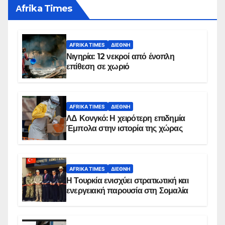
Αfrika Times
AFRIKA TIMES
ΔΙΕΘΝΉ
Νιγηρία: 12 νεκροί από ένοπλη
επίθεση σε χωριό
AFRIKA TIMES
ΔΙΕΘΝΉ
ΛΔ Κονγκό: Η χειρότερη επιδημία
Έμπολα στην ιστορία της χώρας
AFRIKA TIMES
ΔΙΕΘΝΉ
Η Τουρκία ενισχύει στρατιωτική και
ενεργειακή παρουσία στη Σομαλία