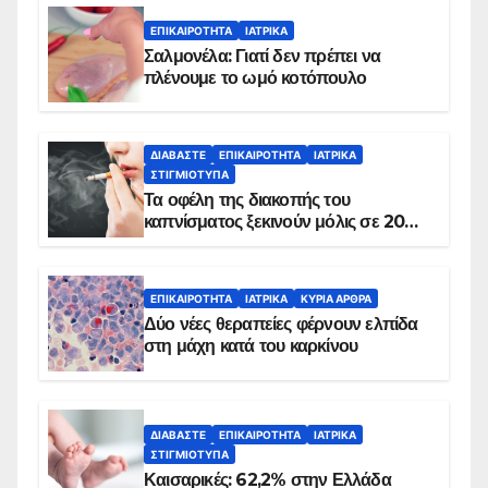
ΕΠΙΚΑΙΡΌΤΗΤΑ
ΙΑΤΡΙΚΆ
Σαλμονέλα: Γιατί δεν πρέπει να
πλένουμε το ωμό κοτόπουλο
ΔΙΑΒΆΣΤΕ
ΕΠΙΚΑΙΡΌΤΗΤΑ
ΙΑΤΡΙΚΆ
ΣΤΙΓΜΙΌΤΥΠΑ
Τα οφέλη της διακοπής του
καπνίσματος ξεκινούν μόλις σε 20
λεπτά
ΕΠΙΚΑΙΡΌΤΗΤΑ
ΙΑΤΡΙΚΆ
ΚΥΡΙΑ ΑΡΘΡΑ
Δύο νέες θεραπείες φέρνουν ελπίδα
στη μάχη κατά του καρκίνου
ΔΙΑΒΆΣΤΕ
ΕΠΙΚΑΙΡΌΤΗΤΑ
ΙΑΤΡΙΚΆ
ΣΤΙΓΜΙΌΤΥΠΑ
Καισαρικές: 62,2% στην Ελλάδα