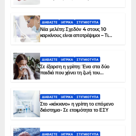
ΔΙΑΒΆΣΤΕ
ΙΑΤΡΙΚΆ
ΣΤΙΓΜΙΌΤΥΠΑ
Νέα μελέτη: Σχεδόν 4 στους 10
καρκίνους είναι αποτρέψιμοι – Τι
δείχνουν τα στοιχεία
ΔΙΑΒΆΣΤΕ
ΙΑΤΡΙΚΆ
ΣΤΙΓΜΙΌΤΥΠΑ
Σε έξαρση η γρίπη: Ένα στα δύο
παιδιά που χάνει τη ζωή του
αντιμετωπίζει υποκείμενο νόσημα –
Εμβολιασμό συνιστούν οι ειδικοί
ΔΙΑΒΆΣΤΕ
ΙΑΤΡΙΚΆ
ΣΤΙΓΜΙΌΤΥΠΑ
Στο «κόκκινο» η γρίπη το επόμενο
διάστημα- Σε ετοιμότητα το ΕΣΥ
ΔΙΑΒΆΣΤΕ
ΙΑΤΡΙΚΆ
ΣΤΙΓΜΙΌΤΥΠΑ