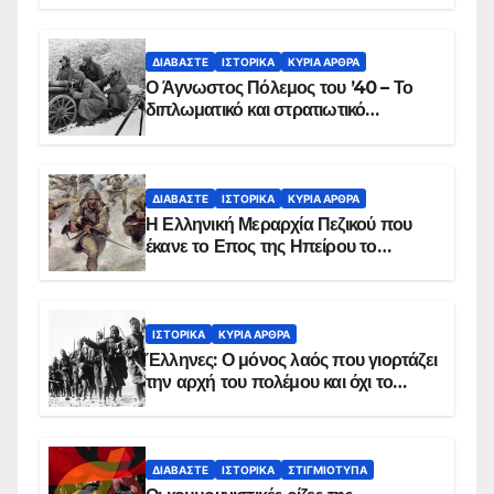
ΔΙΑΒΆΣΤΕ
ΙΣΤΟΡΙΚΆ
ΚΥΡΙΑ ΑΡΘΡΑ
Ο Άγνωστος Πόλεμος του ’40 – Το
διπλωματικό και στρατιωτικό
παρασκήνιο
ΔΙΑΒΆΣΤΕ
ΙΣΤΟΡΙΚΆ
ΚΥΡΙΑ ΑΡΘΡΑ
Η Ελληνική Μεραρχία Πεζικού που
έκανε το Επος της Ηπείρου το
χειμώνα του 1940
ΙΣΤΟΡΙΚΆ
ΚΥΡΙΑ ΑΡΘΡΑ
Έλληνες: Ο μόνος λαός που γιορτάζει
την αρχή του πολέμου και όχι το
τέλος του
ΔΙΑΒΆΣΤΕ
ΙΣΤΟΡΙΚΆ
ΣΤΙΓΜΙΌΤΥΠΑ