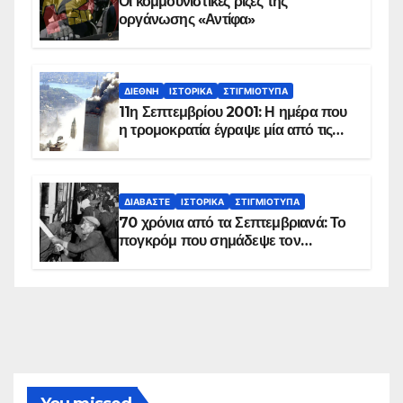
Οι κομμουνιστικές ρίζες της
οργάνωσης «Αντίφα»
ΔΙΕΘΝΉ
ΙΣΤΟΡΙΚΆ
ΣΤΙΓΜΙΌΤΥΠΑ
11η Σεπτεμβρίου 2001: Η ημέρα που
η τρομοκρατία έγραψε μία από τις
πιο μαύρες σελίδες στην ιστορία του
πλανήτη
ΔΙΑΒΆΣΤΕ
ΙΣΤΟΡΙΚΆ
ΣΤΙΓΜΙΌΤΥΠΑ
70 χρόνια από τα Σεπτεμβριανά: Το
πογκρόμ που σημάδεψε τον
ελληνισμό της Κωνσταντινούπολης