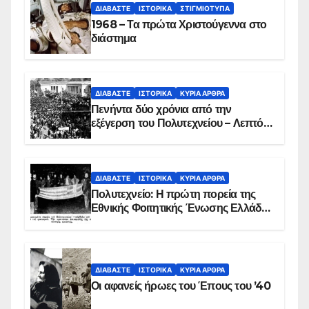
ΔΙΑΒΆΣΤΕ
ΙΣΤΟΡΙΚΆ
ΣΤΙΓΜΙΌΤΥΠΑ
1968 – Τα πρώτα Χριστούγεννα στο
διάστημα
ΔΙΑΒΆΣΤΕ
ΙΣΤΟΡΙΚΆ
ΚΥΡΙΑ ΑΡΘΡΑ
Πενήντα δύο χρόνια από την
εξέγερση του Πολυτεχνείου – Λεπτό
προς λεπτό η εισβολή – ΦΩΤΟ και
ΒΙΝΤΕΟ
ΔΙΑΒΆΣΤΕ
ΙΣΤΟΡΙΚΆ
ΚΥΡΙΑ ΑΡΘΡΑ
Πολυτεχνείο: Η πρώτη πορεία της
Εθνικής Φοιτητικής Ένωσης Ελλάδος
στις 17 Νοεμβρίου 1975 με την
αιματοβαμμένη σημαία
ΔΙΑΒΆΣΤΕ
ΙΣΤΟΡΙΚΆ
ΚΥΡΙΑ ΑΡΘΡΑ
Οι αφανείς ήρωες του Έπους του ’40