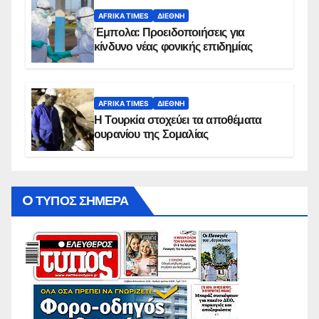
AFRIKA TIMES
ΔΙΕΘΝΉ
Έμπολα: Προειδοποιήσεις για
κίνδυνο νέας φονικής επιδημίας
AFRIKA TIMES
ΔΙΕΘΝΉ
Η Τουρκία στοχεύει τα αποθέματα
ουρανίου της Σομαλίας
O ΤΥΠΟΣ ΣΗΜΕΡΑ