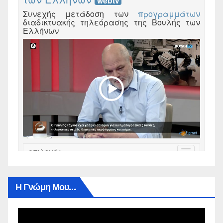
Η Γνώμη Μου…