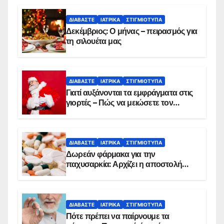
ΔΙΑΒΆΣΤΕ
ΙΑΤΡΙΚΆ
ΣΤΙΓΜΙΌΤΥΠΑ
Δεκέμβριος: Ο μήνας – πειρασμός για
τη σιλουέτα μας
ΔΙΑΒΆΣΤΕ
ΙΑΤΡΙΚΆ
ΣΤΙΓΜΙΌΤΥΠΑ
Γιατί αυξάνονται τα εμφράγματα στις
γιορτές – Πώς να μειώσετε τον
κίνδυνο, σύμφωνα με καρδιολόγο
ΔΙΑΒΆΣΤΕ
ΙΑΤΡΙΚΆ
ΣΤΙΓΜΙΌΤΥΠΑ
Δωρεάν φάρμακα για την
παχυσαρκία: Αρχίζει η αποστολή
sms για τους δικαιούχους – Οι
προϋποθέσεις ένταξης στο
πρόγραμμα
ΔΙΑΒΆΣΤΕ
ΙΑΤΡΙΚΆ
ΣΤΙΓΜΙΌΤΥΠΑ
Πότε πρέπει να παίρνουμε τα