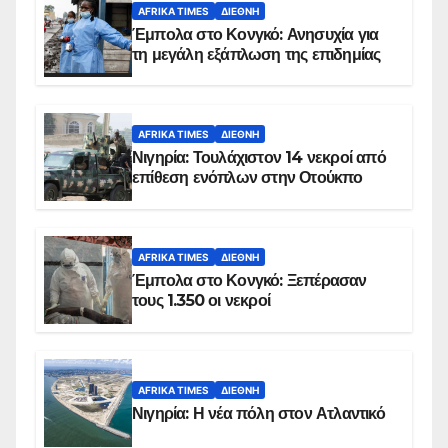
AFRIKA TIMES
ΔΙΕΘΝΉ
Έμπολα στο Κονγκό: Ανησυχία για
τη μεγάλη εξάπλωση της επιδημίας
AFRIKA TIMES
ΔΙΕΘΝΉ
Νιγηρία: Τουλάχιστον 14 νεκροί από
επίθεση ενόπλων στην Οτούκπο
AFRIKA TIMES
ΔΙΕΘΝΉ
Έμπολα στο Κονγκό: Ξεπέρασαν
τους 1.350 οι νεκροί
AFRIKA TIMES
ΔΙΕΘΝΉ
Νιγηρία: Η νέα πόλη στον Ατλαντικό