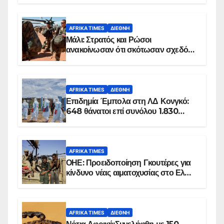
AFRIKA TIMES
ΔΙΕΘΝΉ
Μάλι: Στρατός και Ρώσοι
ανακοίνωσαν ότι σκότωσαν σχεδόν
100 τζιχαντιστές
AFRIKA TIMES
ΔΙΕΘΝΉ
Επιδημία Έμπολα στη ΛΔ Κονγκό:
648 θάνατοι επί συνόλου 1.830
επιβεβαιωμένων κρουσμάτων
AFRIKA TIMES
ΟΗΕ: Προειδοποίηση Γκουτέρες για
κίνδυνο νέας αιματοχυσίας στο Ελ
Ομπέιντ του Σουδάν
AFRIKA TIMES
ΔΙΕΘΝΉ