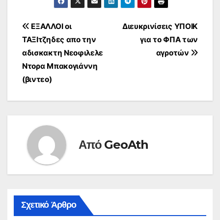
Πλοήγηση
ΕΞΑΛΛΟΙ οι
Διευκρινίσεις ΥΠΟΙΚ
ΤΑΞΙτζηδες απο την
για το ΦΠΑ των
άρθρων
αδισκακτη Νεοφιλελε
αγροτών
Ντορα Μπακογιάννη
(βιντεο)
Από
GeoAth
Σχετικό Άρθρο