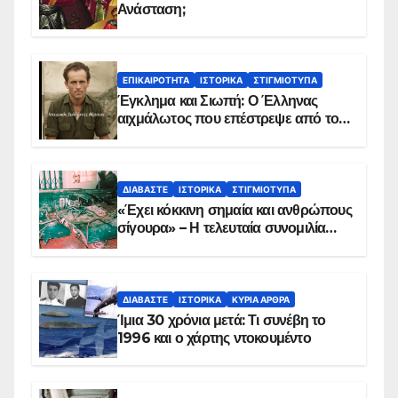
Ανάσταση;
ΕΠΙΚΑΙΡΌΤΗΤΑ
ΙΣΤΟΡΙΚΆ
ΣΤΙΓΜΙΌΤΥΠΑ
Έγκλημα και Σιωπή: Ο Έλληνας
αιχμάλωτος που επέστρεψε από το
Παραπέτασμα
ΔΙΑΒΆΣΤΕ
ΙΣΤΟΡΙΚΆ
ΣΤΙΓΜΙΌΤΥΠΑ
«Έχει κόκκινη σημαία και ανθρώπους
σίγουρα» – Η τελευταία συνομιλία
των ηρώων στα Ίμια, πριν τη
συντριβή του ελικοπτέρου
ΔΙΑΒΆΣΤΕ
ΙΣΤΟΡΙΚΆ
ΚΥΡΙΑ ΑΡΘΡΑ
Ίμια 30 χρόνια μετά: Τι συνέβη το
1996 και ο χάρτης ντοκουμέντο