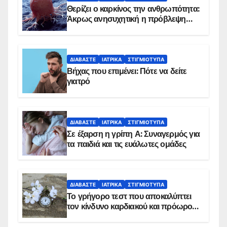
Θερίζει ο καρκίνος την ανθρωπότητα:
Άκρως ανησυχητική η πρόβλεψη…
ΔΙΑΒΆΣΤΕ
ΙΑΤΡΙΚΆ
ΣΤΙΓΜΙΌΤΥΠΑ
Βήχας που επιμένει: Πότε να δείτε
γιατρό
ΔΙΑΒΆΣΤΕ
ΙΑΤΡΙΚΆ
ΣΤΙΓΜΙΌΤΥΠΑ
Σε έξαρση η γρίπη Α: Συναγερμός για
τα παιδιά και τις ευάλωτες ομάδες
ΔΙΑΒΆΣΤΕ
ΙΑΤΡΙΚΆ
ΣΤΙΓΜΙΌΤΥΠΑ
Το γρήγορο τεστ που αποκαλύπτει
τον κίνδυνο καρδιακού και πρόωρου
θανάτου