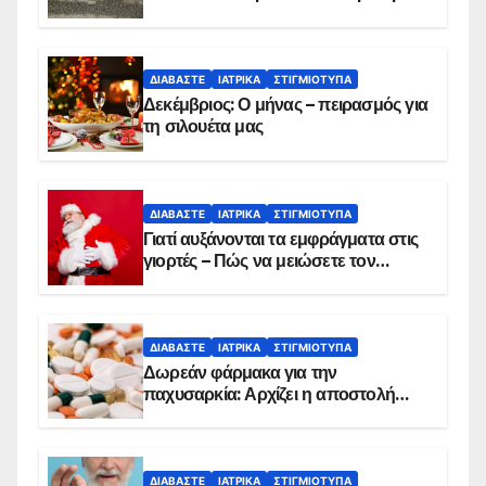
θανάτου
ΔΙΑΒΆΣΤΕ
ΙΑΤΡΙΚΆ
ΣΤΙΓΜΙΌΤΥΠΑ
Δεκέμβριος: Ο μήνας – πειρασμός για
τη σιλουέτα μας
ΔΙΑΒΆΣΤΕ
ΙΑΤΡΙΚΆ
ΣΤΙΓΜΙΌΤΥΠΑ
Γιατί αυξάνονται τα εμφράγματα στις
γιορτές – Πώς να μειώσετε τον
κίνδυνο, σύμφωνα με καρδιολόγο
ΔΙΑΒΆΣΤΕ
ΙΑΤΡΙΚΆ
ΣΤΙΓΜΙΌΤΥΠΑ
Δωρεάν φάρμακα για την
παχυσαρκία: Αρχίζει η αποστολή
sms για τους δικαιούχους – Οι
προϋποθέσεις ένταξης στο
πρόγραμμα
ΔΙΑΒΆΣΤΕ
ΙΑΤΡΙΚΆ
ΣΤΙΓΜΙΌΤΥΠΑ