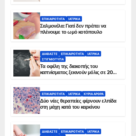
ΕΠΙΚΑΙΡΌΤΗΤΑ
ΙΑΤΡΙΚΆ
Σαλμονέλα: Γιατί δεν πρέπει να
πλένουμε το ωμό κοτόπουλο
ΔΙΑΒΆΣΤΕ
ΕΠΙΚΑΙΡΌΤΗΤΑ
ΙΑΤΡΙΚΆ
ΣΤΙΓΜΙΌΤΥΠΑ
Τα οφέλη της διακοπής του
καπνίσματος ξεκινούν μόλις σε 20
λεπτά
ΕΠΙΚΑΙΡΌΤΗΤΑ
ΙΑΤΡΙΚΆ
ΚΥΡΙΑ ΑΡΘΡΑ
Δύο νέες θεραπείες φέρνουν ελπίδα
στη μάχη κατά του καρκίνου
ΔΙΑΒΆΣΤΕ
ΕΠΙΚΑΙΡΌΤΗΤΑ
ΙΑΤΡΙΚΆ