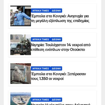
AFRIKA TIMES
ΔΙΕΘΝΉ
Έμπολα στο Κονγκό: Ανησυχία για
τη μεγάλη εξάπλωση της επιδημίας
AFRIKA TIMES
ΔΙΕΘΝΉ
Νιγηρία: Τουλάχιστον 14 νεκροί από
επίθεση ενόπλων στην Οτούκπο
AFRIKA TIMES
ΔΙΕΘΝΉ
Έμπολα στο Κονγκό: Ξεπέρασαν
τους 1.350 οι νεκροί
AFRIKA TIMES
ΔΙΕΘΝΉ