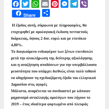
F
T
W
E
Pi
M
T
Vi
a
w
h
m
nt
e
el
b
Μ
Share
c
itt
at
ai
er
s
e
er
οι
e
er
s
l
e
s
gr
Η έξοδος αυτή, σύμφωνα με πληροφορίες, θα
ρ
επιχειρηθεί με ομολογιακή έκδοση πενταετούς
b
A
st
e
a
α
διάρκειας, ύψους 2 δισ. ευρώ και με επιτόκιο
o
p
n
m
σ
4,80%.
o
p
g
τε
Το διογκούμενο ενδιαφέρον των ξένων επενδυτών
k
er
ίτ
μετά την ολοκλήρωση της δεύτερης αξιολόγησης
και η αναζήτηση αποδόσεων για την υπερβάλλουσα
ε
ρευστότητα που υπάρχει διεθνώς είναι πολύ πιθανό
να οδηγήσουν τη σχεδιαζόμενη έξοδο του ελληνικού
Δημοσίου στις αγορές
Μάλιστα, αναμένεται να συνδυαστεί με κάποιον
μηχανισμό ανταλλαγής ομολόγων που λήγουν το
2019 – έτος ιδιαίτερα φορτωμένο από πλευράς