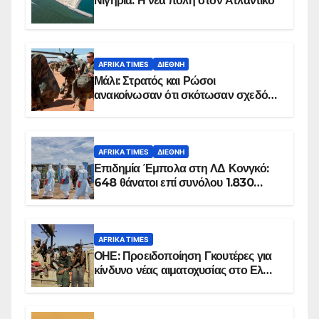
Νιγηρία: Η νέα πόλη στον Ατλαντικό
AFRIKA TIMES
ΔΙΕΘΝΉ
Μάλι: Στρατός και Ρώσοι
ανακοίνωσαν ότι σκότωσαν σχεδόν
100 τζιχαντιστές
AFRIKA TIMES
ΔΙΕΘΝΉ
Επιδημία Έμπολα στη ΛΔ Κονγκό:
648 θάνατοι επί συνόλου 1.830
επιβεβαιωμένων κρουσμάτων
AFRIKA TIMES
ΟΗΕ: Προειδοποίηση Γκουτέρες για
κίνδυνο νέας αιματοχυσίας στο Ελ
Ομπέιντ του Σουδάν