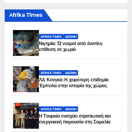
Αfrika Times
AFRIKA TIMES
ΔΙΕΘΝΉ
Νιγηρία: 12 νεκροί από ένοπλη
επίθεση σε χωριό
AFRIKA TIMES
ΔΙΕΘΝΉ
ΛΔ Κονγκό: Η χειρότερη επιδημία
Έμπολα στην ιστορία της χώρας
AFRIKA TIMES
ΔΙΕΘΝΉ
Η Τουρκία ενισχύει στρατιωτική και
ενεργειακή παρουσία στη Σομαλία