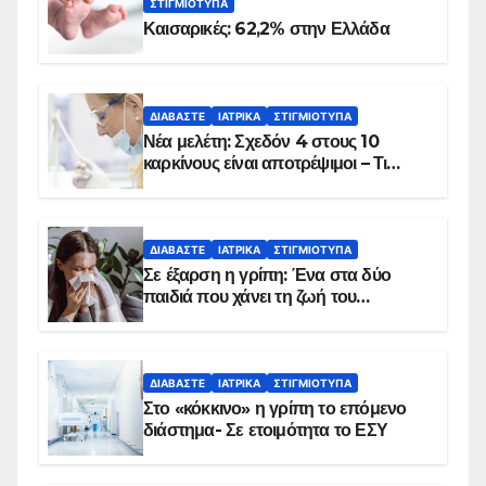
ΣΤΙΓΜΙΌΤΥΠΑ
Καισαρικές: 62,2% στην Ελλάδα
ΔΙΑΒΆΣΤΕ
ΙΑΤΡΙΚΆ
ΣΤΙΓΜΙΌΤΥΠΑ
Νέα μελέτη: Σχεδόν 4 στους 10
καρκίνους είναι αποτρέψιμοι – Τι
δείχνουν τα στοιχεία
ΔΙΑΒΆΣΤΕ
ΙΑΤΡΙΚΆ
ΣΤΙΓΜΙΌΤΥΠΑ
Σε έξαρση η γρίπη: Ένα στα δύο
παιδιά που χάνει τη ζωή του
αντιμετωπίζει υποκείμενο νόσημα –
Εμβολιασμό συνιστούν οι ειδικοί
ΔΙΑΒΆΣΤΕ
ΙΑΤΡΙΚΆ
ΣΤΙΓΜΙΌΤΥΠΑ
Στο «κόκκινο» η γρίπη το επόμενο
διάστημα- Σε ετοιμότητα το ΕΣΥ