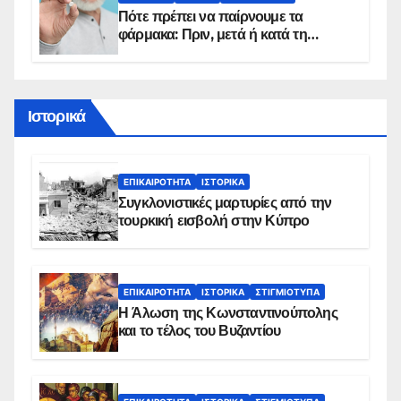
Πότε πρέπει να παίρνουμε τα
φάρμακα: Πριν, μετά ή κατά τη
διάρκεια του φαγητού;
Ιστορικά
ΕΠΙΚΑΙΡΌΤΗΤΑ
ΙΣΤΟΡΙΚΆ
Συγκλονιστικές μαρτυρίες από την
τουρκική εισβολή στην Κύπρο
ΕΠΙΚΑΙΡΌΤΗΤΑ
ΙΣΤΟΡΙΚΆ
ΣΤΙΓΜΙΌΤΥΠΑ
Η Άλωση της Κωνσταντινούπολης
και το τέλος του Βυζαντίου