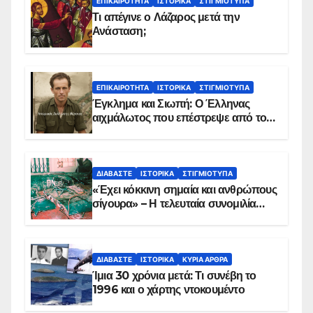
ΕΠΙΚΑΙΡΌΤΗΤΑ
ΙΣΤΟΡΙΚΆ
ΣΤΙΓΜΙΌΤΥΠΑ
Τι απέγινε ο Λάζαρος μετά την
Ανάσταση;
ΕΠΙΚΑΙΡΌΤΗΤΑ
ΙΣΤΟΡΙΚΆ
ΣΤΙΓΜΙΌΤΥΠΑ
Έγκλημα και Σιωπή: Ο Έλληνας
αιχμάλωτος που επέστρεψε από το
Παραπέτασμα
ΔΙΑΒΆΣΤΕ
ΙΣΤΟΡΙΚΆ
ΣΤΙΓΜΙΌΤΥΠΑ
«Έχει κόκκινη σημαία και ανθρώπους
σίγουρα» – Η τελευταία συνομιλία
των ηρώων στα Ίμια, πριν τη
συντριβή του ελικοπτέρου
ΔΙΑΒΆΣΤΕ
ΙΣΤΟΡΙΚΆ
ΚΥΡΙΑ ΑΡΘΡΑ
Ίμια 30 χρόνια μετά: Τι συνέβη το
1996 και ο χάρτης ντοκουμέντο