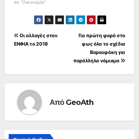
σε "Οικονομία"
Πλοήγηση
Οι αλλαγές στον
Για πρώτη φορά στο
ΕΝΦΙΑ το 2018
φως όλο το σχέδιο
άρθρων
Βαρουφάκη για
παράλληλο νόμισμα
Από
GeoAth