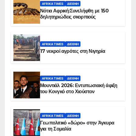
AFRIKA TIMES
ΔΙΕΘΝΉ
Νότια Αφρική:Συνελήφθη με 150
δηλητηριώδεις σκορπιούς
AFRIKA TIMES
ΔΙΕΘΝΉ
17 νεκροί αγρότες στη Νιγηρία
AFRIKA TIMES
ΔΙΕΘΝΉ
Μουντιάλ 2026: Εντυπωσιακή άφιξη
του Κονγκό στο Χιούστον
AFRIKA TIMES
ΔΙΕΘΝΉ
Γεωπολιτικό «δώρο» στην Άγκυρα
για τη Σομαλία