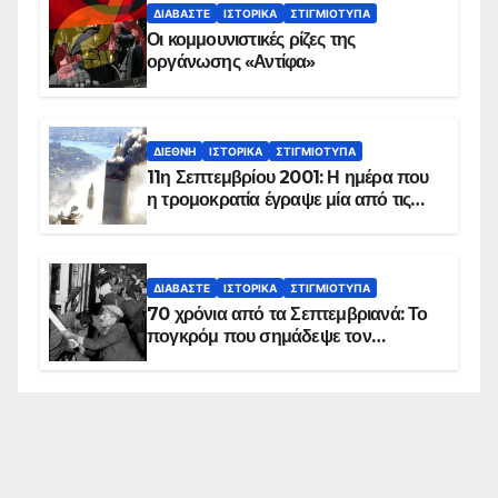
ΔΙΑΒΆΣΤΕ
ΙΣΤΟΡΙΚΆ
ΣΤΙΓΜΙΌΤΥΠΑ
Οι κομμουνιστικές ρίζες της
οργάνωσης «Αντίφα»
ΔΙΕΘΝΉ
ΙΣΤΟΡΙΚΆ
ΣΤΙΓΜΙΌΤΥΠΑ
11η Σεπτεμβρίου 2001: Η ημέρα που
η τρομοκρατία έγραψε μία από τις
πιο μαύρες σελίδες στην ιστορία του
πλανήτη
ΔΙΑΒΆΣΤΕ
ΙΣΤΟΡΙΚΆ
ΣΤΙΓΜΙΌΤΥΠΑ
70 χρόνια από τα Σεπτεμβριανά: Το
πογκρόμ που σημάδεψε τον
ελληνισμό της Κωνσταντινούπολης