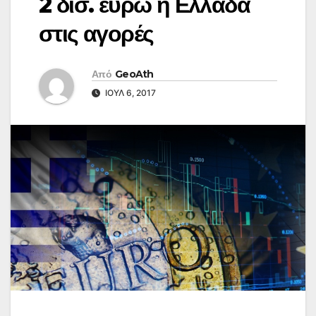
2 δισ. ευρώ η Ελλάδα
στις αγορές
Από
GeoAth
ΙΟΎΛ 6, 2017