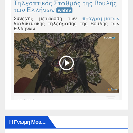
Η Γνώμη Μου…