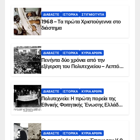
ΔΙΑΒΆΣΤΕ
ΙΣΤΟΡΙΚΆ
ΣΤΙΓΜΙΌΤΥΠΑ
1968 – Τα πρώτα Χριστούγεννα στο
διάστημα
ΔΙΑΒΆΣΤΕ
ΙΣΤΟΡΙΚΆ
ΚΥΡΙΑ ΑΡΘΡΑ
Πενήντα δύο χρόνια από την
εξέγερση του Πολυτεχνείου – Λεπτό
προς λεπτό η εισβολή – ΦΩΤΟ και
ΒΙΝΤΕΟ
ΔΙΑΒΆΣΤΕ
ΙΣΤΟΡΙΚΆ
ΚΥΡΙΑ ΑΡΘΡΑ
Πολυτεχνείο: Η πρώτη πορεία της
Εθνικής Φοιτητικής Ένωσης Ελλάδος
στις 17 Νοεμβρίου 1975 με την
αιματοβαμμένη σημαία
ΔΙΑΒΆΣΤΕ
ΙΣΤΟΡΙΚΆ
ΚΥΡΙΑ ΑΡΘΡΑ