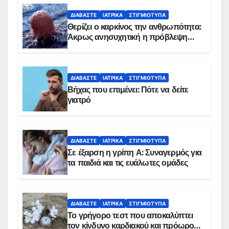
ΔΙΑΒΆΣΤΕ
ΙΑΤΡΙΚΆ
ΣΤΙΓΜΙΌΤΥΠΑ
Θερίζει ο καρκίνος την ανθρωπότητα:
Άκρως ανησυχητική η πρόβλεψη…
ΔΙΑΒΆΣΤΕ
ΙΑΤΡΙΚΆ
ΣΤΙΓΜΙΌΤΥΠΑ
Βήχας που επιμένει: Πότε να δείτε
γιατρό
ΔΙΑΒΆΣΤΕ
ΙΑΤΡΙΚΆ
ΣΤΙΓΜΙΌΤΥΠΑ
Σε έξαρση η γρίπη Α: Συναγερμός για
τα παιδιά και τις ευάλωτες ομάδες
ΔΙΑΒΆΣΤΕ
ΙΑΤΡΙΚΆ
ΣΤΙΓΜΙΌΤΥΠΑ
Το γρήγορο τεστ που αποκαλύπτει
τον κίνδυνο καρδιακού και πρόωρου