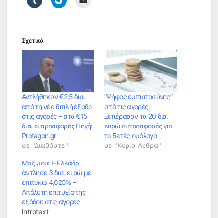
Σχετικά
Αντλήθηκαν €2,5 δισ.
“Ψήφος εμπιστοσύνης”
από τη νέα διπλή έξοδο
από τις αγορές:
στις αγορές – στα €15
Ξεπέρασαν τα 20 δισ.
δισ. οι προσφορές Πηγή:
ευρώ οι προσφορές για
Protagon.gr
το 5ετές ομόλογο
σε "Διαβάστε"
σε "Κυρια Αρθρα"
Μαξίμου: Η Ελλάδα
άντλησε 3 δισ. ευρώ με
επιτόκιο 4,625% –
Απόλυτη επιτυχία της
εξόδου στις αγορές
introtext