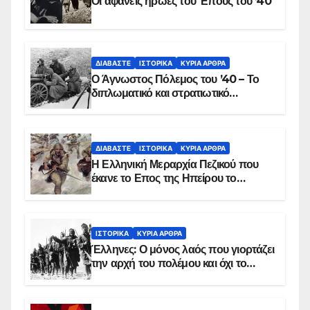
Οι αφανείς ήρωες του Έπους του ’40
ΔΙΑΒΆΣΤΕ
ΙΣΤΟΡΙΚΆ
ΚΥΡΙΑ ΑΡΘΡΑ
Ο Άγνωστος Πόλεμος του ’40 – Το
διπλωματικό και στρατιωτικό
παρασκήνιο
ΔΙΑΒΆΣΤΕ
ΙΣΤΟΡΙΚΆ
ΚΥΡΙΑ ΑΡΘΡΑ
Η Ελληνική Μεραρχία Πεζικού που
έκανε το Επος της Ηπείρου το
χειμώνα του 1940
ΙΣΤΟΡΙΚΆ
ΚΥΡΙΑ ΑΡΘΡΑ
Έλληνες: Ο μόνος λαός που γιορτάζει
την αρχή του πολέμου και όχι το
τέλος του