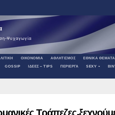
α
ση-Ψυχαγωγία
ΛΙΤΙΚΉ
ΟΙΚΟΝΟΜΊΑ
ΑΘΛΗΤΙΣΜΌΣ
ΕΘΝΙΚΆ ΘΈΜΑΤΑ
GOSSIP
ΙΔΈΕΣ – TIPS
ΠΕΡΊΕΡΓΑ
SEXY
ΒΙ
ρμανικές Τράπεζες,ξεχνούμ