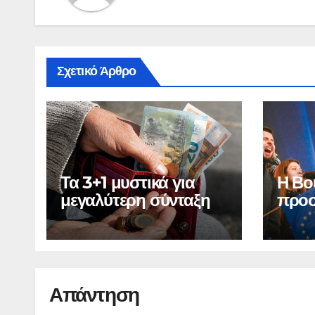
Σχετικό Άρθρο
Τα 3+1 μυστικά για
Η Βο
μεγαλύτερη σύνταξη
προσ
Ελλά
οικο
Απάντηση