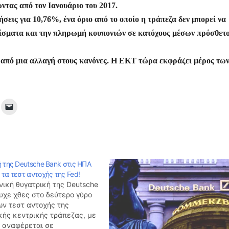
σ
ντας από τον Ιανουάριο του 2017.
τε
σεις για 10,76%, ένα όριο από το οποίο η τράπεζα δεν μπορεί να
ίτ
ερίσματα και την πληρωμή κουπονιών σε κατόχους μέσων πρόσθετ
ε
ά από μια αλλαγή στους κανόνες. Η ΕΚΤ τώρα εκφράζει μέρος τω
ή της Deutsche Bank στις ΗΠΑ
τα τεστ αντοχής της Fed!
νική θυγατρική της Deutsche
υχε χθες στο δεύτερο γύρο
ων τεστ αντοχής της
κής κεντρικής τράπεζας, με
α αναφέρεται σε