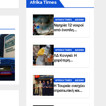
Αfrika Times
AFRIKA TIMES
ΔΙΕΘΝΉ
Νιγηρία: 12 νεκροί
από ένοπλη
επίθεση σε χωριό
AFRIKA TIMES
ΔΙΕΘΝΉ
ΛΔ Κονγκό: Η
χειρότερη
ε
επιδημία Έμπολα
στην ιστορία της
χώρας
AFRIKA TIMES
ΔΙΕΘΝΉ
Η Τουρκία ενισχύει
στρατιωτική και
ενεργειακή
παρουσία στη
Σομαλία