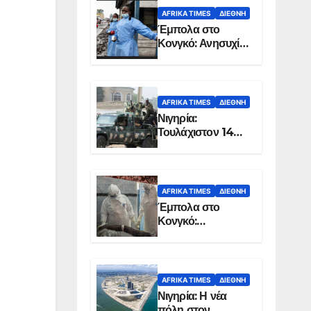
AFRIKA TIMES
ΔΙΕΘΝΉ
Έμπολα στο
Κονγκό: Ανησυχία
για τη μεγάλη
εξάπλωση της
επιδημίας
AFRIKA TIMES
ΔΙΕΘΝΉ
Νιγηρία:
Τουλάχιστον 14
νεκροί από
επίθεση ενόπλων
στην Οτούκπο
AFRIKA TIMES
ΔΙΕΘΝΉ
Έμπολα στο
Κονγκό:
Ξεπέρασαν τους
1.350 οι νεκροί
AFRIKA TIMES
ΔΙΕΘΝΉ
Νιγηρία: Η νέα
πόλη στον