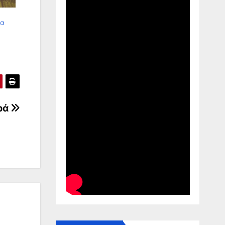
να
ρά