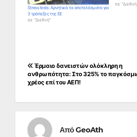
«εκτεταμέ
σε "Διεθνή
Stress tests: Αρνητικά τα αποτελέσματα για
αδυναμίες
3 τράπεζες της ΕΕ
Deutsche σ
σε "Διεθνή"
της για τ
κριτική τ
Πλοήγηση
Έρμαιο δανειστών ολόκληρη η
ανθρωπότητα: Στο 325% το παγκόσμι
άρθρων
χρέος επί του ΑΕΠ!
Από
GeoAth