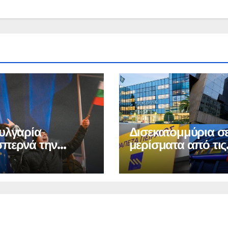
υλγαρία
Δισεκατομμύρια σ
περνά την
μερίσματα από τις
δα στην
τράπεζες
νομία