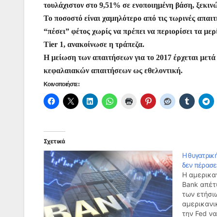
b
A
st
e
a
τουλάχιστον στο 9,51% σε ενοποιημένη βάση, ξεκινώ
o
p
n
m
Το ποσοστό είναι χαμηλότερο από τις τωρινές απαιτή
o
p
g
“πέσει” φέτος χωρίς να πρέπει να περιορίσει τα μ
Tier 1, ανακοίνωσε η τράπεζα.
k
er
Η μείωση των απαιτήσεων για το 2017 έρχεται μετ
κεφαλαιακών απαιτήσεων ως εθελοντική.
Κοινοποιήστε:
Σχετικά
Η θυγατρικ
δεν πέρασε 
Η αμερικα
Bank απέτ
των ετήσι
αμερικανι
την Fed ν