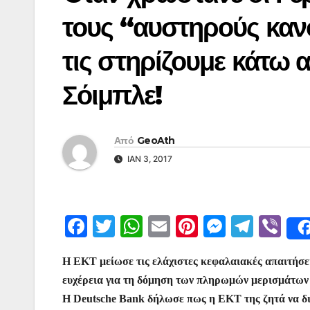
τους “αυστηρούς καν
τις στηρίζουμε κάτω 
Σόιμπλε!
Από
GeoAth
ΙΑΝ 3, 2017
F
T
W
E
Pi
M
T
Vi
a
w
h
m
nt
e
el
b
Η ΕΚΤ μείωσε τις ελάχιστες κεφαλαιακές απαιτήσει
c
itt
at
ai
er
s
e
er
ευχέρεια για τη δόμηση των πληρωμών μερισμάτων 
e
er
s
l
e
s
gr
Η Deutsche Bank δήλωσε πως η ΕΚΤ της ζητά να δια