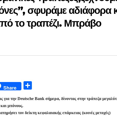
όνες”, σφυράμε αδιάφορα κ
από το τραπέζι. Μπράβο
Μ
Share
οι
ς για την Deutsche Bank σήμερα, δίνοντας στην τράπεζα μεγαλύ
ρ
και μπόνους.
α
τηρήσει τον δείκτη κεφαλαιακής επάρκειας (κοινές μετοχές)