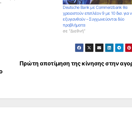
νες και σημαντικές
"
Deutsche Bank με Commerzbank θα
» στους ελέγχους της
χρειαστούν επιπλέον 9 με 10 δισ. για 
ε ό,τι αφορά το σχεδιασμό
εξυγιανθούν – Συγχωνεύονται δύο
η χρήση των κεφαλαίων. Η
προβλήματα
ης Fed σηματοδοτεί ένα…
σε "Διεθνή"
Πρώτη αποτίμηση της κίνησης στην αγο
ο