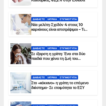
Καισαρικές: 62,2% στην Ελλάδα
ΔΙΑΒΆΣΤΕ
ΙΑΤΡΙΚΆ
ΣΤΙΓΜΙΌΤΥΠΑ
Νέα μελέτη: Σχεδόν 4 στους 10
καρκίνους είναι αποτρέψιμοι – Τι
δείχνουν τα στοιχεία
ΔΙΑΒΆΣΤΕ
ΙΑΤΡΙΚΆ
ΣΤΙΓΜΙΌΤΥΠΑ
Σε έξαρση η γρίπη: Ένα στα δύο
παιδιά που χάνει τη ζωή του
αντιμετωπίζει υποκείμενο νόσημα –
Εμβολιασμό συνιστούν οι ειδικοί
ΔΙΑΒΆΣΤΕ
ΙΑΤΡΙΚΆ
ΣΤΙΓΜΙΌΤΥΠΑ
Στο «κόκκινο» η γρίπη το επόμενο
διάστημα- Σε ετοιμότητα το ΕΣΥ