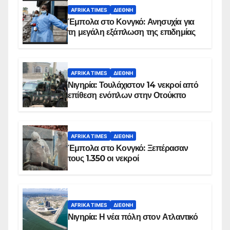
AFRIKA TIMES
ΔΙΕΘΝΉ
Έμπολα στο Κονγκό: Ανησυχία για
τη μεγάλη εξάπλωση της επιδημίας
AFRIKA TIMES
ΔΙΕΘΝΉ
Νιγηρία: Τουλάχιστον 14 νεκροί από
επίθεση ενόπλων στην Οτούκπο
AFRIKA TIMES
ΔΙΕΘΝΉ
Έμπολα στο Κονγκό: Ξεπέρασαν
τους 1.350 οι νεκροί
AFRIKA TIMES
ΔΙΕΘΝΉ
Νιγηρία: Η νέα πόλη στον Ατλαντικό