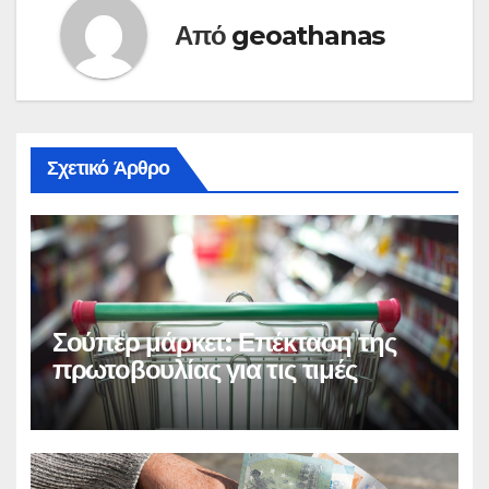
Από
geoathanas
Σχετικό Άρθρο
Σούπερ μάρκετ: Επέκταση της
πρωτοβουλίας για τις τιμές