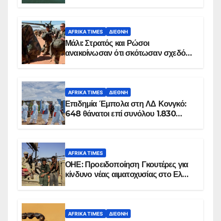
AFRIKA TIMES
ΔΙΕΘΝΉ
Μάλι: Στρατός και Ρώσοι
ανακοίνωσαν ότι σκότωσαν σχεδόν
100 τζιχαντιστές
AFRIKA TIMES
ΔΙΕΘΝΉ
Επιδημία Έμπολα στη ΛΔ Κονγκό:
648 θάνατοι επί συνόλου 1.830
επιβεβαιωμένων κρουσμάτων
AFRIKA TIMES
ΟΗΕ: Προειδοποίηση Γκουτέρες για
κίνδυνο νέας αιματοχυσίας στο Ελ
Ομπέιντ του Σουδάν
AFRIKA TIMES
ΔΙΕΘΝΉ