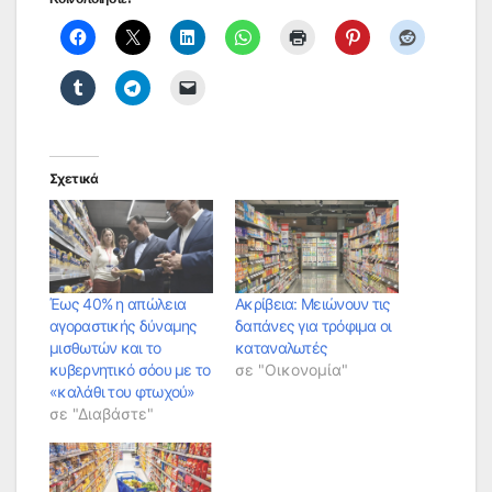
Σχετικά
Έως 40% η απώλεια
Ακρίβεια: Μειώνουν τις
αγοραστικής δύναμης
δαπάνες για τρόφιμα οι
μισθωτών και το
καταναλωτές
κυβερνητικό σόου με το
σε "Οικονομία"
«καλάθι του φτωχού»
σε "Διαβάστε"