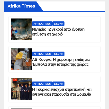
Αfrika Times
AFRIKA TIMES
ΔΙΕΘΝΉ
Νιγηρία: 12 νεκροί από ένοπλη
επίθεση σε χωριό
AFRIKA TIMES
ΔΙΕΘΝΉ
ΛΔ Κονγκό: Η χειρότερη επιδημία
Έμπολα στην ιστορία της χώρας
AFRIKA TIMES
ΔΙΕΘΝΉ
Η Τουρκία ενισχύει στρατιωτική και
ενεργειακή παρουσία στη Σομαλία