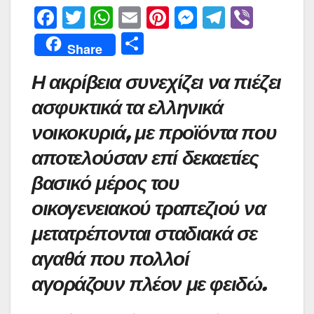
F
T
W
E
Pi
M
T
Vi
a
w
h
m
nt
e
el
b
Μ
Share
c
itt
at
ai
er
s
e
er
οι
Η ακρίβεια συνεχίζει να πιέζει
e
er
s
l
e
s
gr
ρ
b
A
st
e
a
ασφυκτικά τα ελληνικά
α
o
p
n
m
σ
νοικοκυριά, με προϊόντα που
o
p
g
τε
αποτελούσαν επί δεκαετίες
k
er
ίτ
βασικό μέρος του
ε
οικογενειακού τραπεζιού να
μετατρέπονται σταδιακά σε
αγαθά που πολλοί
αγοράζουν πλέον με φειδώ.