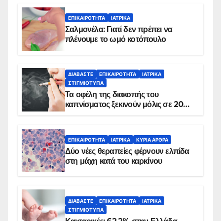
ΕΠΙΚΑΙΡΌΤΗΤΑ
ΙΑΤΡΙΚΆ
Σαλμονέλα: Γιατί δεν πρέπει να
πλένουμε το ωμό κοτόπουλο
ΔΙΑΒΆΣΤΕ
ΕΠΙΚΑΙΡΌΤΗΤΑ
ΙΑΤΡΙΚΆ
ΣΤΙΓΜΙΌΤΥΠΑ
Τα οφέλη της διακοπής του
καπνίσματος ξεκινούν μόλις σε 20
λεπτά
ΕΠΙΚΑΙΡΌΤΗΤΑ
ΙΑΤΡΙΚΆ
ΚΥΡΙΑ ΑΡΘΡΑ
Δύο νέες θεραπείες φέρνουν ελπίδα
στη μάχη κατά του καρκίνου
ΔΙΑΒΆΣΤΕ
ΕΠΙΚΑΙΡΌΤΗΤΑ
ΙΑΤΡΙΚΆ
ΣΤΙΓΜΙΌΤΥΠΑ