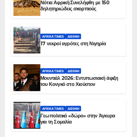
Νότια Αφρική:Συνελήφθη με 150
δηλητηριώδεις σκορπιούς
AFRIKA TIMES
ΔΙΕΘΝΉ
17 νεκροί αγρότες στη Νιγηρία
AFRIKA TIMES
ΔΙΕΘΝΉ
Μουντιάλ 2026: Εντυπωσιακή άφιξη
του Κονγκό στο Χιούστον
AFRIKA TIMES
ΔΙΕΘΝΉ
Γεωπολιτικό «δώρο» στην Άγκυρα
για τη Σομαλία