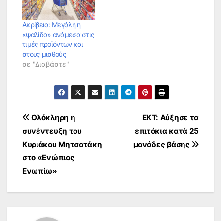
Ακρίβεια: Μεγάλη η
«ψαλίδα» ανάμεσα στις
τιμές προϊόντων και
στους μισθούς
σε "Διαβάστε"
Πλοήγηση
Ολόκληρη η
ΕΚΤ: Αύξησε τα
συνέντευξη του
επιτόκια κατά 25
άρθρων
Κυριάκου Μητσοτάκη
μονάδες βάσης
στο «Ενώπιος
Ενωπίω»