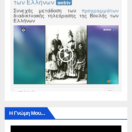
Η Γνώμη Μου…