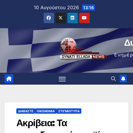
Μετάβαση
10 Αυγούστου 2026
13:16
στο
περιεχόμενο
Δ
Ενημέ
ΔΙΑΒΆΣΤΕ
ΟΙΚΟΝΟΜΊΑ
ΣΤΙΓΜΙΌΤΥΠΑ
Ακρίβεια: Τα