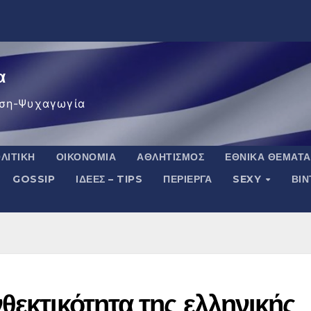
α
ση-Ψυχαγωγία
ΛΙΤΙΚΉ
ΟΙΚΟΝΟΜΊΑ
ΑΘΛΗΤΙΣΜΌΣ
ΕΘΝΙΚΆ ΘΈΜΑΤΑ
GOSSIP
ΙΔΈΕΣ – TIPS
ΠΕΡΊΕΡΓΑ
SEXY
ΒΙ
θεκτικότητα της ελληνικής