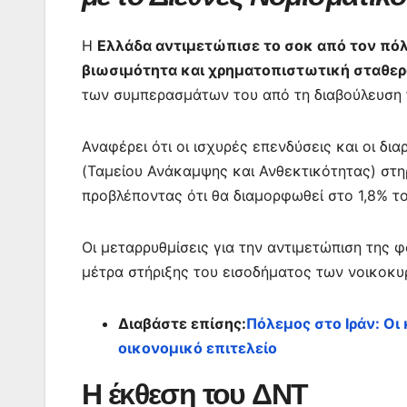
o
p
n
m
o
p
g
Η
Ελλάδα αντιμετώπισε το σοκ από τον πό
k
er
βιωσιμότητα και χρηματοπιστωτική σταθε
των συμπερασμάτων του από τη διαβούλευση 
Αναφέρει ότι οι ισχυρές επενδύσεις και οι δι
(Ταμείου Ανάκαμψης και Ανθεκτικότητας) στη
προβλέποντας ότι θα διαμορφωθεί στο 1,8% τ
Οι μεταρρυθμίσεις για την αντιμετώπιση της
μέτρα στήριξης του εισοδήματος των νοικοκυ
Διαβάστε επίσης:
Πόλεμος στο Ιράν: Οι 
οικονομικό επιτελείο
Η έκθεση του ΔΝΤ