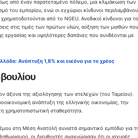
υρίως από έναν παρατεταμένο πόλεμο, μια κλιμάκωση των
μό του εμπορίου, ενώ οι εγχώριοι κίνδυνοι περιλαμβάνο
χρηματοδοτούνται από το NGEU. Ανοδικοί κίνδυνοι για τ
εις στις τιμές των πρώτων υλών, αύξηση των μισθών πο
ης εργασίας και υψηλότερες δαπάνες που συνδέονται με
λλάδα: Ανάπτυξη 1,8% και εικόνα για το χρέος
μβουλίου
ον άξονα της αξιολόγησης των στελεχών (του Ταμείου).
οοικονομική ανάπτυξη της ελληνικής οικονομίας, την
τη χρηματοπιστωτική σταθερότητα.
έμου στη Μέση Ανατολή συνιστά σημαντικό εμπόδιο για τ
ηθωρισμού, οι Διευθυντές αναγνώρισαν ότι οι ισχυρές