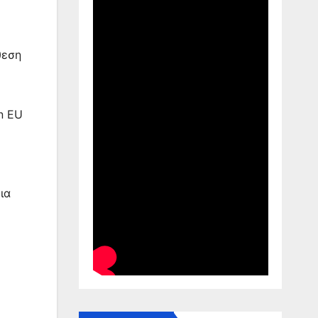
θεση
n EU
ια