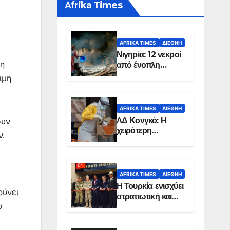
Αfrika Times
AFRIKA TIMES
ΔΙΕΘΝΉ
Νιγηρία: 12 νεκροί
ση
από ένοπλη
επίθεση σε χωριό
ιμη
AFRIKA TIMES
ΔΙΕΘΝΉ
ΛΔ Κονγκό: Η
ουν
χειρότερη
ν.
επιδημία Έμπολα
στην ιστορία της
χώρας
AFRIKA TIMES
ΔΙΕΘΝΉ
Η Τουρκία ενισχύει
ρύνει
στρατιωτική και
υ
ενεργειακή
παρουσία στη
Σομαλία