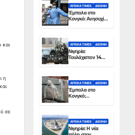
AFRIKA TIMES
ΔΙΕΘΝΉ
Έμπολα στο
Κονγκό: Ανησυχία
για τη μεγάλη
εξάπλωση της
επιδημίας
ο και
AFRIKA TIMES
ΔΙΕΘΝΉ
Νιγηρία:
Τουλάχιστον 14
νεκροί από
επίθεση ενόπλων
στην Οτούκπο
ι η
AFRIKA TIMES
ΔΙΕΘΝΉ
και
Έμπολα στο
Κονγκό:
Ξεπέρασαν τους
1.350 οι νεκροί
ού σε
AFRIKA TIMES
ΔΙΕΘΝΉ
Νιγηρία: Η νέα
πόλη στον