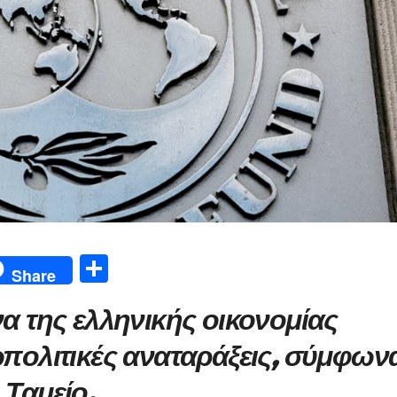
Μ
Share
οι
να της ελληνικής οικονομίας
ρ
α
εωπολιτικές αναταράξεις, σύμφων
σ
 Ταμείο.