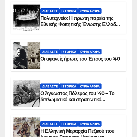
ΔΙΑΒΆΣΤΕ
ΙΣΤΟΡΙΚΆ
ΚΥΡΙΑ ΑΡΘΡΑ
Πολυτεχνείο: Η πρώτη πορεία της
Εθνικής Φοιτητικής Ένωσης Ελλάδος
στις 17 Νοεμβρίου 1975 με την
αιματοβαμμένη σημαία
ΔΙΑΒΆΣΤΕ
ΙΣΤΟΡΙΚΆ
ΚΥΡΙΑ ΑΡΘΡΑ
Οι αφανείς ήρωες του Έπους του ’40
ΔΙΑΒΆΣΤΕ
ΙΣΤΟΡΙΚΆ
ΚΥΡΙΑ ΑΡΘΡΑ
Ο Άγνωστος Πόλεμος του ’40 – Το
διπλωματικό και στρατιωτικό
παρασκήνιο
ΔΙΑΒΆΣΤΕ
ΙΣΤΟΡΙΚΆ
ΚΥΡΙΑ ΑΡΘΡΑ
Η Ελληνική Μεραρχία Πεζικού που