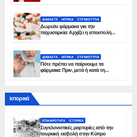
κίνδυνο, σύμφωνα με καρδιολόγο
ΔΙΑΒΆΣΤΕ
ΙΑΤΡΙΚΆ
ΣΤΙΓΜΙΌΤΥΠΑ
Δωρεάν φάρμακα για την
παχυσαρκία: Αρχίζει η αποστολή
sms για τους δικαιούχους – Οι
προϋποθέσεις ένταξης στο
πρόγραμμα
ΔΙΑΒΆΣΤΕ
ΙΑΤΡΙΚΆ
ΣΤΙΓΜΙΌΤΥΠΑ
Πότε πρέπει να παίρνουμε τα
φάρμακα: Πριν, μετά ή κατά τη
διάρκεια του φαγητού;
Ιστορικά
ΕΠΙΚΑΙΡΌΤΗΤΑ
ΙΣΤΟΡΙΚΆ
Συγκλονιστικές μαρτυρίες από την
τουρκική εισβολή στην Κύπρο