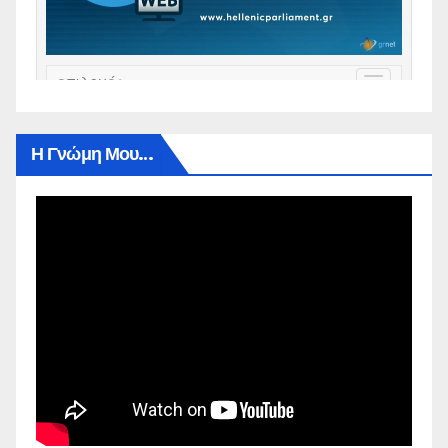
Η Γνώμη Μου…