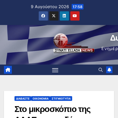
Μετάβαση
9 Αυγούστου 2026
17:58
στο
περιεχόμενο
Δ
Ενημέ
ΔΙΑΒΆΣΤΕ
ΟΙΚΟΝΟΜΊΑ
ΣΤΙΓΜΙΌΤΥΠΑ
Στο μικροσκόπιο της