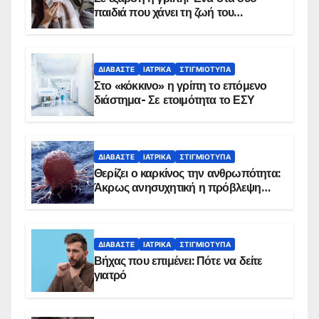
παιδιά που χάνει τη ζωή του
αντιμετωπίζει υποκείμενο νόσημα –
Εμβολιασμό συνιστούν οι ειδικοί
ΔΙΑΒΆΣΤΕ
ΙΑΤΡΙΚΆ
ΣΤΙΓΜΙΌΤΥΠΑ
Στο «κόκκινο» η γρίπη το επόμενο
διάστημα- Σε ετοιμότητα το ΕΣΥ
ΔΙΑΒΆΣΤΕ
ΙΑΤΡΙΚΆ
ΣΤΙΓΜΙΌΤΥΠΑ
Θερίζει ο καρκίνος την ανθρωπότητα:
Άκρως ανησυχητική η πρόβλεψη…
ΔΙΑΒΆΣΤΕ
ΙΑΤΡΙΚΆ
ΣΤΙΓΜΙΌΤΥΠΑ
Βήχας που επιμένει: Πότε να δείτε
γιατρό