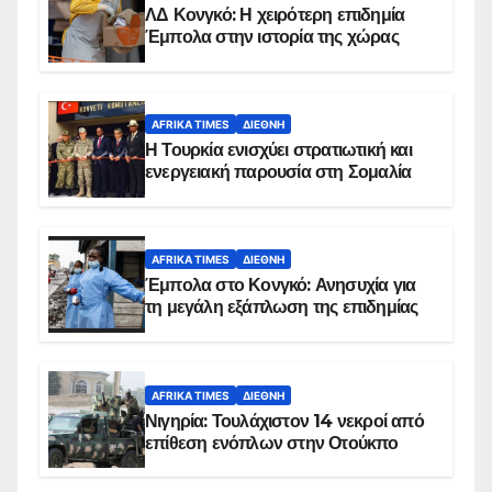
ΛΔ Κονγκό: Η χειρότερη επιδημία
Έμπολα στην ιστορία της χώρας
AFRIKA TIMES
ΔΙΕΘΝΉ
Η Τουρκία ενισχύει στρατιωτική και
ενεργειακή παρουσία στη Σομαλία
AFRIKA TIMES
ΔΙΕΘΝΉ
Έμπολα στο Κονγκό: Ανησυχία για
τη μεγάλη εξάπλωση της επιδημίας
AFRIKA TIMES
ΔΙΕΘΝΉ
Νιγηρία: Τουλάχιστον 14 νεκροί από
επίθεση ενόπλων στην Οτούκπο