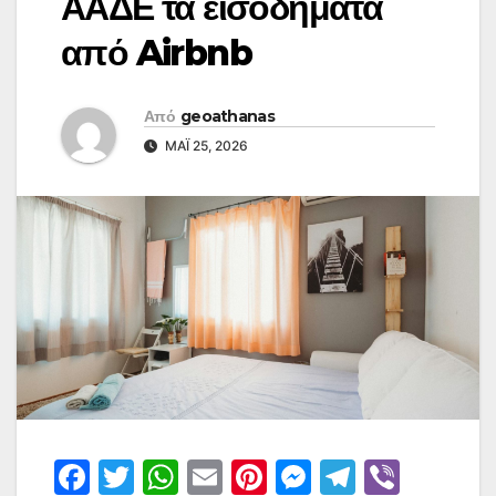
ΑΑΔΕ τα εισοδήματα
από Airbnb
Από
geoathanas
ΜΆΙ 25, 2026
F
T
W
E
Pi
M
T
Vi