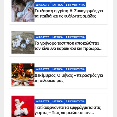
ΔΙΑΒΆΣΤΕ
ΙΑΤΡΙΚΆ
ΣΤΙΓΜΙΌΤΥΠΑ
Σε έξαρση η γρίπη Α: Συναγερμός για
τα παιδιά και τις ευάλωτες ομάδες
ΔΙΑΒΆΣΤΕ
ΙΑΤΡΙΚΆ
ΣΤΙΓΜΙΌΤΥΠΑ
Το γρήγορο τεστ που αποκαλύπτει
τον κίνδυνο καρδιακού και πρόωρου
θανάτου
ΔΙΑΒΆΣΤΕ
ΙΑΤΡΙΚΆ
ΣΤΙΓΜΙΌΤΥΠΑ
Δεκέμβριος: Ο μήνας – πειρασμός για
τη σιλουέτα μας
ΔΙΑΒΆΣΤΕ
ΙΑΤΡΙΚΆ
ΣΤΙΓΜΙΌΤΥΠΑ
Γιατί αυξάνονται τα εμφράγματα στις
γιορτές – Πώς να μειώσετε τον