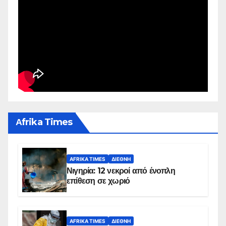
Αfrika Times
AFRIKA TIMES
ΔΙΕΘΝΉ
Νιγηρία: 12 νεκροί από ένοπλη
επίθεση σε χωριό
AFRIKA TIMES
ΔΙΕΘΝΉ