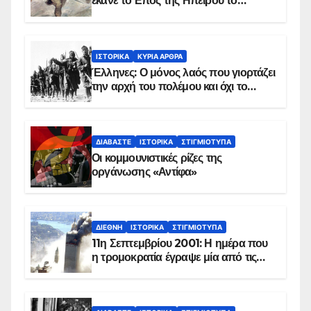
έκανε το Επος της Ηπείρου το
χειμώνα του 1940
ΙΣΤΟΡΙΚΆ
ΚΥΡΙΑ ΑΡΘΡΑ
Έλληνες: Ο μόνος λαός που γιορτάζει
την αρχή του πολέμου και όχι το
τέλος του
ΔΙΑΒΆΣΤΕ
ΙΣΤΟΡΙΚΆ
ΣΤΙΓΜΙΌΤΥΠΑ
Οι κομμουνιστικές ρίζες της
οργάνωσης «Αντίφα»
ΔΙΕΘΝΉ
ΙΣΤΟΡΙΚΆ
ΣΤΙΓΜΙΌΤΥΠΑ
11η Σεπτεμβρίου 2001: Η ημέρα που
η τρομοκρατία έγραψε μία από τις
πιο μαύρες σελίδες στην ιστορία του
πλανήτη