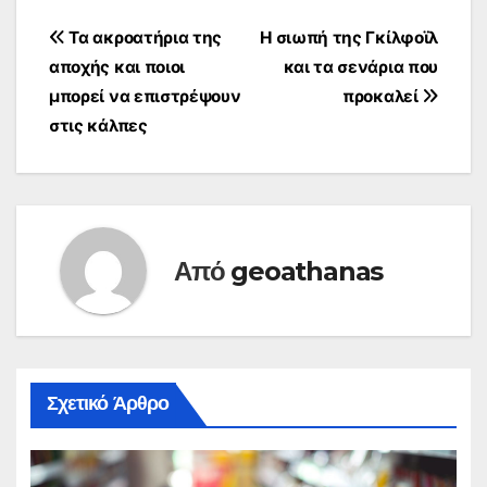
Σεπτέμβρη θα
αρχίσουν να φεύγουν
Πλοήγηση
Τα ακροατήρια της
Η σιωπή της Γκίλφοϊλ
από την πλατφόρμα
αποχής και ποιοι
και τα σενάρια που
του Airbnb και θα
άρθρων
διατίθενται προς
μπορεί να επιστρέψουν
προκαλεί
κανονική ενοικίαση.
στις κάλπες
Οι αποδόσεις των
ακινήτων που
διατίθενται μέσω των
ιστοσελίδων
βραχυχρόνιας
μίσθωσης βρίσκονται
Από
geoathanas
σε διαρκή πτώση. Η
υποχώρηση…
Σχετικό Άρθρο