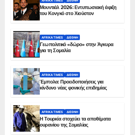
AFRIKA TIMES
ΔΙΕΘΝΉ
Μουντιάλ 2026: Εντυπωσιακή άφιξη
του Κονγκό στο Χιούστον
AFRIKA TIMES
ΔΙΕΘΝΉ
Γεωπολιτικό «δώρο» στην Άγκυρα
για τη Σομαλία
AFRIKA TIMES
ΔΙΕΘΝΉ
Έμπολα: Προειδοποιήσεις για
κίνδυνο νέας φονικής επιδημίας
AFRIKA TIMES
ΔΙΕΘΝΉ
Η Τουρκία στοχεύει τα αποθέματα
ουρανίου της Σομαλίας