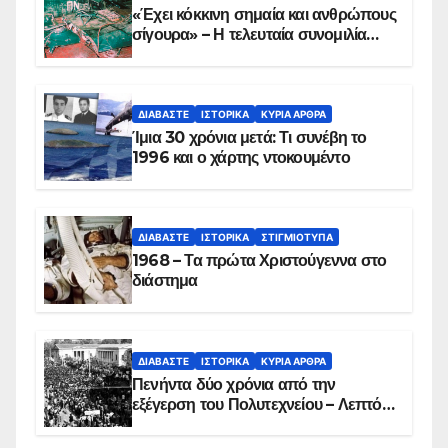
«Έχει κόκκινη σημαία και ανθρώπους
σίγουρα» – Η τελευταία συνομιλία
των ηρώων στα Ίμια, πριν τη
συντριβή του ελικοπτέρου
ΔΙΑΒΆΣΤΕ
ΙΣΤΟΡΙΚΆ
ΚΥΡΙΑ ΑΡΘΡΑ
Ίμια 30 χρόνια μετά: Τι συνέβη το
1996 και ο χάρτης ντοκουμέντο
ΔΙΑΒΆΣΤΕ
ΙΣΤΟΡΙΚΆ
ΣΤΙΓΜΙΌΤΥΠΑ
1968 – Τα πρώτα Χριστούγεννα στο
διάστημα
ΔΙΑΒΆΣΤΕ
ΙΣΤΟΡΙΚΆ
ΚΥΡΙΑ ΑΡΘΡΑ
Πενήντα δύο χρόνια από την
εξέγερση του Πολυτεχνείου – Λεπτό
προς λεπτό η εισβολή – ΦΩΤΟ και
ΒΙΝΤΕΟ