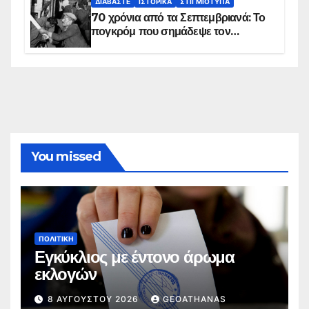
ΔΙΑΒΆΣΤΕ
ΙΣΤΟΡΙΚΆ
ΣΤΙΓΜΙΌΤΥΠΑ
70 χρόνια από τα Σεπτεμβριανά: Το
πογκρόμ που σημάδεψε τον
ελληνισμό της Κωνσταντινούπολης
You missed
ΠΟΛΙΤΙΚΉ
Εγκύκλιος με έντονο άρωμα
εκλογών
8 ΑΥΓΟΎΣΤΟΥ 2026
GEOATHANAS