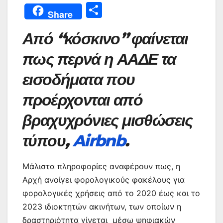
a
w
h
m
nt
e
el
b
Μ
Share
c
itt
at
ai
er
s
e
er
οι
Από “κόσκινο” φαίνεται
e
er
s
l
e
s
gr
ρ
b
A
st
e
a
α
πως περνά η ΑΑΔΕ τα
o
p
n
m
σ
εισοδήματα που
o
p
g
τε
προέρχονται από
k
er
ίτ
βραχυχρόνιες μισθώσεις
ε
τύπου,
Airbnb
.
Μάλιστα πληροφορίες αναφέρουν πως, η
Αρχή ανοίγει φορολογικούς φακέλους για
φορολογικές χρήσεις από το 2020 έως και το
2023 ιδιοκτητών ακινήτων, των οποίων η
δραστηριότητα γίνεται μέσω ψηφιακών