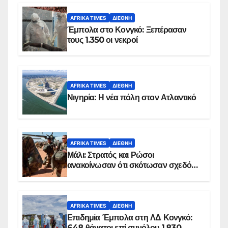
AFRIKA TIMES
ΔΙΕΘΝΉ
Έμπολα στο Κονγκό: Ξεπέρασαν
τους 1.350 οι νεκροί
AFRIKA TIMES
ΔΙΕΘΝΉ
Νιγηρία: Η νέα πόλη στον Ατλαντικό
AFRIKA TIMES
ΔΙΕΘΝΉ
Μάλι: Στρατός και Ρώσοι
ανακοίνωσαν ότι σκότωσαν σχεδόν
100 τζιχαντιστές
AFRIKA TIMES
ΔΙΕΘΝΉ
Επιδημία Έμπολα στη ΛΔ Κονγκό:
648 θάνατοι επί συνόλου 1.830