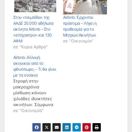
Στην «τσιμπίδα» της
Airbnb: Έρχονται
ΑΑΔΕ 20.000 αδήλωτα
πρόστιμα – Λήγει η
ακίνητα Airbnb – Στο
προθεσμία για το
«στόχαστρο» και 130
Μητρώο Ακινήτων
ΑΦΜ
σε "Οικονομία"
σε "Κυρια Αρθρα"
Airbnb: Αλλαγή
σκηνικού από το
φθινόπωρο; – Τι θα γίνει
με τα ενοίκια
Στροφή στην
μακροχρόνια
μίσθωση κάνουν
χιλιάδες ιδιοκτήτες
ακινήτων. Σύμφωνα
με ειδικούς της
σε "Οικονομία"
αγοράς χιλιάδες
σπίτια στο
λεκανοπέδιο από