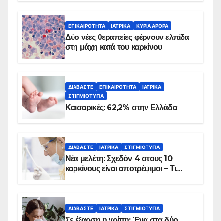
λεπτά
ΕΠΙΚΑΙΡΌΤΗΤΑ
ΙΑΤΡΙΚΆ
ΚΥΡΙΑ ΑΡΘΡΑ
Δύο νέες θεραπείες φέρνουν ελπίδα
στη μάχη κατά του καρκίνου
ΔΙΑΒΆΣΤΕ
ΕΠΙΚΑΙΡΌΤΗΤΑ
ΙΑΤΡΙΚΆ
ΣΤΙΓΜΙΌΤΥΠΑ
Καισαρικές: 62,2% στην Ελλάδα
ΔΙΑΒΆΣΤΕ
ΙΑΤΡΙΚΆ
ΣΤΙΓΜΙΌΤΥΠΑ
Νέα μελέτη: Σχεδόν 4 στους 10
καρκίνους είναι αποτρέψιμοι – Τι
δείχνουν τα στοιχεία
ΔΙΑΒΆΣΤΕ
ΙΑΤΡΙΚΆ
ΣΤΙΓΜΙΌΤΥΠΑ
Σε έξαρση η γρίπη: Ένα στα δύο