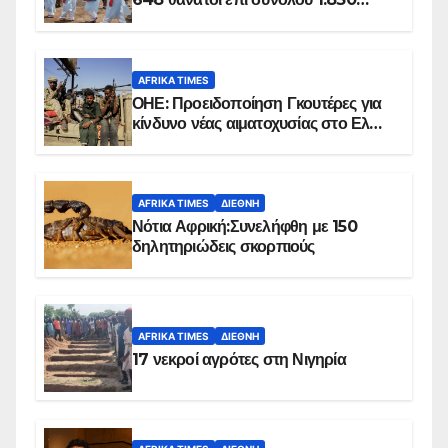
επιβεβαιωμένων κρουσμάτων
AFRIKA TIMES
ΟΗΕ: Προειδοποίηση Γκουτέρες για
κίνδυνο νέας αιματοχυσίας στο Ελ
Ομπέιντ του Σουδάν
AFRIKA TIMES
ΔΙΕΘΝΉ
Νότια Αφρική:Συνελήφθη με 150
δηλητηριώδεις σκορπιούς
AFRIKA TIMES
ΔΙΕΘΝΉ
17 νεκροί αγρότες στη Νιγηρία