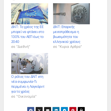
ΔΝΤ: Το χρέος της ΕΕ
ΔΝΤ: Επαρκής
μπορεί να φτάσει στο
μεσοπρόθεσμα η
130% του ΑΕΠ έως το
βιωσιμότητα του
2040
ελληνικού χρέους
σε "Διεθνή"
σε "Κυρια Αρθρα"
Ο ρόλος του ΔΝΤ στη
νέα συμφωνία-Τι
περιμένει η Λαγκάρντ
για το χρέος
σε "Οικονομία"