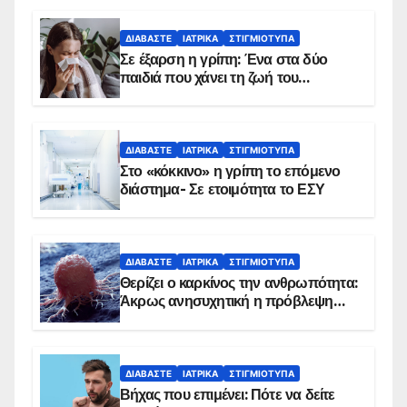
ΔΙΑΒΆΣΤΕ
ΙΑΤΡΙΚΆ
ΣΤΙΓΜΙΌΤΥΠΑ
Σε έξαρση η γρίπη: Ένα στα δύο
παιδιά που χάνει τη ζωή του
αντιμετωπίζει υποκείμενο νόσημα –
Εμβολιασμό συνιστούν οι ειδικοί
ΔΙΑΒΆΣΤΕ
ΙΑΤΡΙΚΆ
ΣΤΙΓΜΙΌΤΥΠΑ
Στο «κόκκινο» η γρίπη το επόμενο
διάστημα- Σε ετοιμότητα το ΕΣΥ
ΔΙΑΒΆΣΤΕ
ΙΑΤΡΙΚΆ
ΣΤΙΓΜΙΌΤΥΠΑ
Θερίζει ο καρκίνος την ανθρωπότητα:
Άκρως ανησυχητική η πρόβλεψη…
ΔΙΑΒΆΣΤΕ
ΙΑΤΡΙΚΆ
ΣΤΙΓΜΙΌΤΥΠΑ
Βήχας που επιμένει: Πότε να δείτε