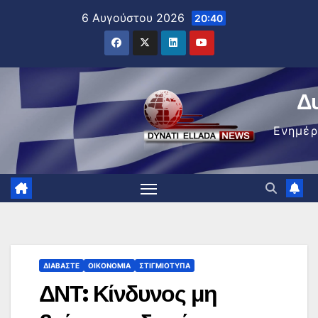
Μετάβαση
6 Αυγούστου 2026
20:40
στο
περιεχόμενο
Δ
Ενημέ
ΔΙΑΒΆΣΤΕ
ΟΙΚΟΝΟΜΊΑ
ΣΤΙΓΜΙΌΤΥΠΑ
ΔΝΤ: Κίνδυνος μη