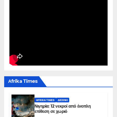
Αfrika Times
AFRIKA TIMES
ΔΙΕΘΝΉ
Νιγηρία: 12 νεκροί από ένοπλη
επίθεση σε χωριό