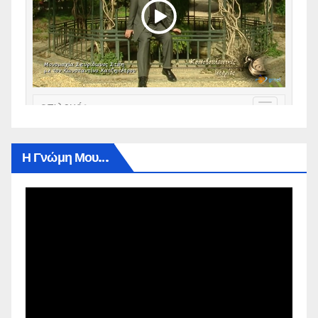
Η Γνώμη Μου…