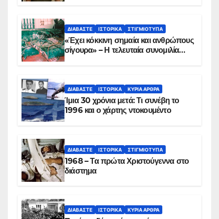
ΔΙΑΒΆΣΤΕ
ΙΣΤΟΡΙΚΆ
ΣΤΙΓΜΙΌΤΥΠΑ
«Έχει κόκκινη σημαία και ανθρώπους
σίγουρα» – Η τελευταία συνομιλία
των ηρώων στα Ίμια, πριν τη
συντριβή του ελικοπτέρου
ΔΙΑΒΆΣΤΕ
ΙΣΤΟΡΙΚΆ
ΚΥΡΙΑ ΑΡΘΡΑ
Ίμια 30 χρόνια μετά: Τι συνέβη το
1996 και ο χάρτης ντοκουμέντο
ΔΙΑΒΆΣΤΕ
ΙΣΤΟΡΙΚΆ
ΣΤΙΓΜΙΌΤΥΠΑ
1968 – Τα πρώτα Χριστούγεννα στο
διάστημα
ΔΙΑΒΆΣΤΕ
ΙΣΤΟΡΙΚΆ
ΚΥΡΙΑ ΑΡΘΡΑ