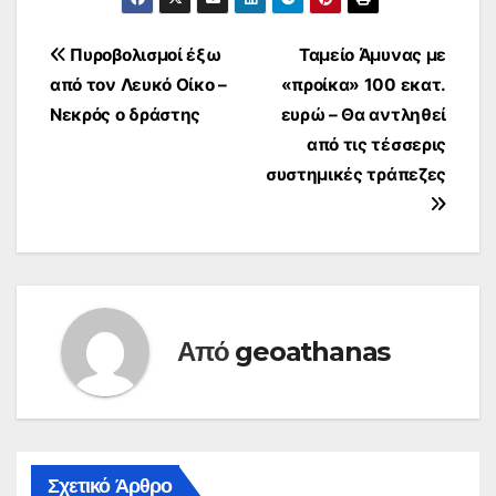
Πλοήγηση
Πυροβολισμοί έξω
Ταμείο Άμυνας με
από τον Λευκό Οίκο –
«προίκα» 100 εκατ.
άρθρων
Νεκρός ο δράστης
ευρώ – Θα αντληθεί
από τις τέσσερις
συστημικές τράπεζες
Από
geoathanas
Σχετικό Άρθρο