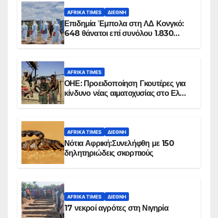
AFRIKA TIMES
ΔΙΕΘΝΉ
Επιδημία Έμπολα στη ΛΔ Κονγκό:
648 θάνατοι επί συνόλου 1.830
επιβεβαιωμένων κρουσμάτων
AFRIKA TIMES
ΟΗΕ: Προειδοποίηση Γκουτέρες για
κίνδυνο νέας αιματοχυσίας στο Ελ
Ομπέιντ του Σουδάν
AFRIKA TIMES
ΔΙΕΘΝΉ
Νότια Αφρική:Συνελήφθη με 150
δηλητηριώδεις σκορπιούς
AFRIKA TIMES
ΔΙΕΘΝΉ
17 νεκροί αγρότες στη Νιγηρία