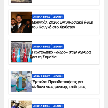
AFRIKA TIMES
ΔΙΕΘΝΉ
Μουντιάλ 2026: Εντυπωσιακή άφιξη
του Κονγκό στο Χιούστον
AFRIKA TIMES
ΔΙΕΘΝΉ
Γεωπολιτικό «δώρο» στην Άγκυρα
για τη Σομαλία
AFRIKA TIMES
ΔΙΕΘΝΉ
Έμπολα: Προειδοποιήσεις για
κίνδυνο νέας φονικής επιδημίας
AFRIKA TIMES
ΔΙΕΘΝΉ