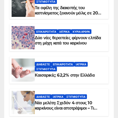
ΣΤΙΓΜΙΌΤΥΠΑ
Τα οφέλη της διακοπής του
καπνίσματος ξεκινούν μόλις σε 20
λεπτά
ΕΠΙΚΑΙΡΌΤΗΤΑ
ΙΑΤΡΙΚΆ
ΚΥΡΙΑ ΑΡΘΡΑ
Δύο νέες θεραπείες φέρνουν ελπίδα
στη μάχη κατά του καρκίνου
ΔΙΑΒΆΣΤΕ
ΕΠΙΚΑΙΡΌΤΗΤΑ
ΙΑΤΡΙΚΆ
ΣΤΙΓΜΙΌΤΥΠΑ
Καισαρικές: 62,2% στην Ελλάδα
ΔΙΑΒΆΣΤΕ
ΙΑΤΡΙΚΆ
ΣΤΙΓΜΙΌΤΥΠΑ
Νέα μελέτη: Σχεδόν 4 στους 10
καρκίνους είναι αποτρέψιμοι – Τι
δείχνουν τα στοιχεία