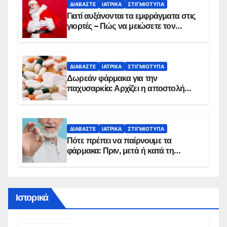
ΔΙΑΒΆΣΤΕ
ΙΑΤΡΙΚΆ
ΣΤΙΓΜΙΌΤΥΠΑ
Γιατί αυξάνονται τα εμφράγματα στις
γιορτές – Πώς να μειώσετε τον
κίνδυνο, σύμφωνα με καρδιολόγο
ΔΙΑΒΆΣΤΕ
ΙΑΤΡΙΚΆ
ΣΤΙΓΜΙΌΤΥΠΑ
Δωρεάν φάρμακα για την
παχυσαρκία: Αρχίζει η αποστολή
sms για τους δικαιούχους – Οι
προϋποθέσεις ένταξης στο
πρόγραμμα
ΔΙΑΒΆΣΤΕ
ΙΑΤΡΙΚΆ
ΣΤΙΓΜΙΌΤΥΠΑ
Πότε πρέπει να παίρνουμε τα
φάρμακα: Πριν, μετά ή κατά τη
διάρκεια του φαγητού;
Ιστορικά