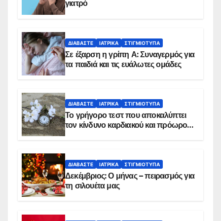
γιατρό
ΔΙΑΒΆΣΤΕ
ΙΑΤΡΙΚΆ
ΣΤΙΓΜΙΌΤΥΠΑ
Σε έξαρση η γρίπη Α: Συναγερμός για
τα παιδιά και τις ευάλωτες ομάδες
ΔΙΑΒΆΣΤΕ
ΙΑΤΡΙΚΆ
ΣΤΙΓΜΙΌΤΥΠΑ
Το γρήγορο τεστ που αποκαλύπτει
τον κίνδυνο καρδιακού και πρόωρου
θανάτου
ΔΙΑΒΆΣΤΕ
ΙΑΤΡΙΚΆ
ΣΤΙΓΜΙΌΤΥΠΑ
Δεκέμβριος: Ο μήνας – πειρασμός για
τη σιλουέτα μας