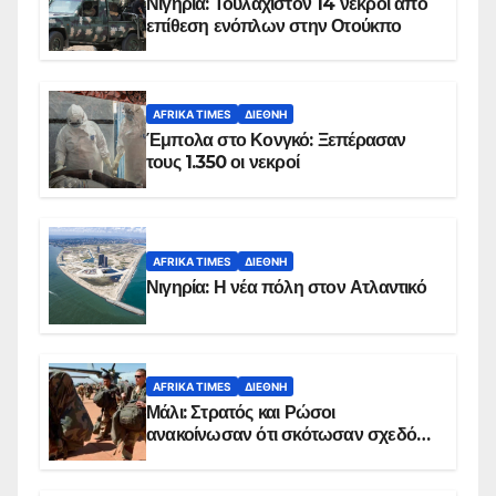
Νιγηρία: Τουλάχιστον 14 νεκροί από
επίθεση ενόπλων στην Οτούκπο
AFRIKA TIMES
ΔΙΕΘΝΉ
Έμπολα στο Κονγκό: Ξεπέρασαν
τους 1.350 οι νεκροί
AFRIKA TIMES
ΔΙΕΘΝΉ
Νιγηρία: Η νέα πόλη στον Ατλαντικό
AFRIKA TIMES
ΔΙΕΘΝΉ
Μάλι: Στρατός και Ρώσοι
ανακοίνωσαν ότι σκότωσαν σχεδόν
100 τζιχαντιστές