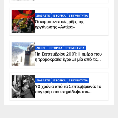
ΔΙΑΒΆΣΤΕ
ΙΣΤΟΡΙΚΆ
ΣΤΙΓΜΙΌΤΥΠΑ
Οι κομμουνιστικές ρίζες της
οργάνωσης «Αντίφα»
ΔΙΕΘΝΉ
ΙΣΤΟΡΙΚΆ
ΣΤΙΓΜΙΌΤΥΠΑ
11η Σεπτεμβρίου 2001: Η ημέρα που
η τρομοκρατία έγραψε μία από τις
πιο μαύρες σελίδες στην ιστορία του
πλανήτη
ΔΙΑΒΆΣΤΕ
ΙΣΤΟΡΙΚΆ
ΣΤΙΓΜΙΌΤΥΠΑ
70 χρόνια από τα Σεπτεμβριανά: Το
πογκρόμ που σημάδεψε τον
ελληνισμό της Κωνσταντινούπολης