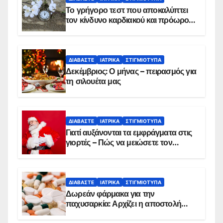
Το γρήγορο τεστ που αποκαλύπτει
τον κίνδυνο καρδιακού και πρόωρου
θανάτου
ΔΙΑΒΆΣΤΕ
ΙΑΤΡΙΚΆ
ΣΤΙΓΜΙΌΤΥΠΑ
Δεκέμβριος: Ο μήνας – πειρασμός για
τη σιλουέτα μας
ΔΙΑΒΆΣΤΕ
ΙΑΤΡΙΚΆ
ΣΤΙΓΜΙΌΤΥΠΑ
Γιατί αυξάνονται τα εμφράγματα στις
γιορτές – Πώς να μειώσετε τον
κίνδυνο, σύμφωνα με καρδιολόγο
ΔΙΑΒΆΣΤΕ
ΙΑΤΡΙΚΆ
ΣΤΙΓΜΙΌΤΥΠΑ
Δωρεάν φάρμακα για την
παχυσαρκία: Αρχίζει η αποστολή
sms για τους δικαιούχους – Οι