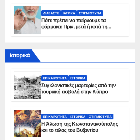
προϋποθέσεις ένταξης στο
πρόγραμμα
ΔΙΑΒΆΣΤΕ
ΙΑΤΡΙΚΆ
ΣΤΙΓΜΙΌΤΥΠΑ
Πότε πρέπει να παίρνουμε τα
φάρμακα: Πριν, μετά ή κατά τη
διάρκεια του φαγητού;
Ιστορικά
ΕΠΙΚΑΙΡΌΤΗΤΑ
ΙΣΤΟΡΙΚΆ
Συγκλονιστικές μαρτυρίες από την
τουρκική εισβολή στην Κύπρο
ΕΠΙΚΑΙΡΌΤΗΤΑ
ΙΣΤΟΡΙΚΆ
ΣΤΙΓΜΙΌΤΥΠΑ
Η Άλωση της Κωνσταντινούπολης
και το τέλος του Βυζαντίου