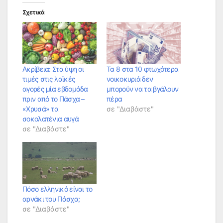
Σχετικά
Ακρίβεια: Στα ύψη οι
Τα 8 στα 10 φτωχότερα
τιμές στις λαϊκές
νοικοκυριά δεν
αγορές μία εβδομάδα
μπορούν να τα βγάλουν
πριν από το Πάσχα –
πέρα
«Χρυσά» τα
σε "Διαβάστε"
σοκολατένια αυγά
σε "Διαβάστε"
Πόσο ελληνικό είναι το
αρνάκι του Πάσχα;
σε "Διαβάστε"