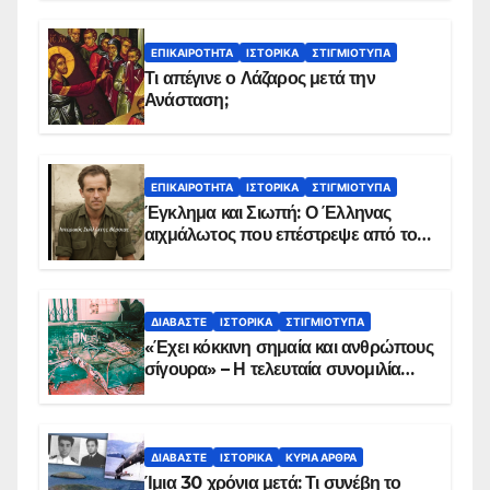
ΕΠΙΚΑΙΡΌΤΗΤΑ
ΙΣΤΟΡΙΚΆ
ΣΤΙΓΜΙΌΤΥΠΑ
Τι απέγινε ο Λάζαρος μετά την
Ανάσταση;
ΕΠΙΚΑΙΡΌΤΗΤΑ
ΙΣΤΟΡΙΚΆ
ΣΤΙΓΜΙΌΤΥΠΑ
Έγκλημα και Σιωπή: Ο Έλληνας
αιχμάλωτος που επέστρεψε από το
Παραπέτασμα
ΔΙΑΒΆΣΤΕ
ΙΣΤΟΡΙΚΆ
ΣΤΙΓΜΙΌΤΥΠΑ
«Έχει κόκκινη σημαία και ανθρώπους
σίγουρα» – Η τελευταία συνομιλία
των ηρώων στα Ίμια, πριν τη
συντριβή του ελικοπτέρου
ΔΙΑΒΆΣΤΕ
ΙΣΤΟΡΙΚΆ
ΚΥΡΙΑ ΑΡΘΡΑ
Ίμια 30 χρόνια μετά: Τι συνέβη το