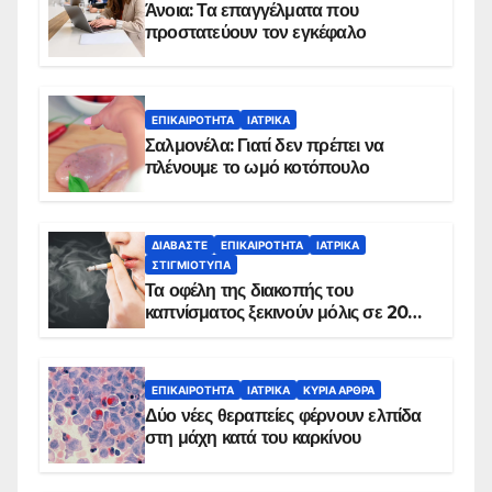
Άνοια: Τα επαγγέλματα που
προστατεύουν τον εγκέφαλο
ΕΠΙΚΑΙΡΌΤΗΤΑ
ΙΑΤΡΙΚΆ
Σαλμονέλα: Γιατί δεν πρέπει να
πλένουμε το ωμό κοτόπουλο
ΔΙΑΒΆΣΤΕ
ΕΠΙΚΑΙΡΌΤΗΤΑ
ΙΑΤΡΙΚΆ
ΣΤΙΓΜΙΌΤΥΠΑ
Τα οφέλη της διακοπής του
καπνίσματος ξεκινούν μόλις σε 20
λεπτά
ΕΠΙΚΑΙΡΌΤΗΤΑ
ΙΑΤΡΙΚΆ
ΚΥΡΙΑ ΑΡΘΡΑ
Δύο νέες θεραπείες φέρνουν ελπίδα
στη μάχη κατά του καρκίνου