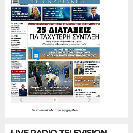
Τα
πρωτοσέλιδα
των
εφημερίδων
LIVE RADIO TELEVISION