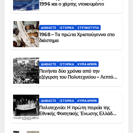
1996 και ο χάρτης ντοκουμέντο
ΔΙΑΒΆΣΤΕ
ΙΣΤΟΡΙΚΆ
ΣΤΙΓΜΙΌΤΥΠΑ
1968 – Τα πρώτα Χριστούγεννα στο
διάστημα
ΔΙΑΒΆΣΤΕ
ΙΣΤΟΡΙΚΆ
ΚΥΡΙΑ ΑΡΘΡΑ
Πενήντα δύο χρόνια από την
εξέγερση του Πολυτεχνείου – Λεπτό
προς λεπτό η εισβολή – ΦΩΤΟ και
ΒΙΝΤΕΟ
ΔΙΑΒΆΣΤΕ
ΙΣΤΟΡΙΚΆ
ΚΥΡΙΑ ΑΡΘΡΑ
Πολυτεχνείο: Η πρώτη πορεία της
Εθνικής Φοιτητικής Ένωσης Ελλάδος
στις 17 Νοεμβρίου 1975 με την
αιματοβαμμένη σημαία