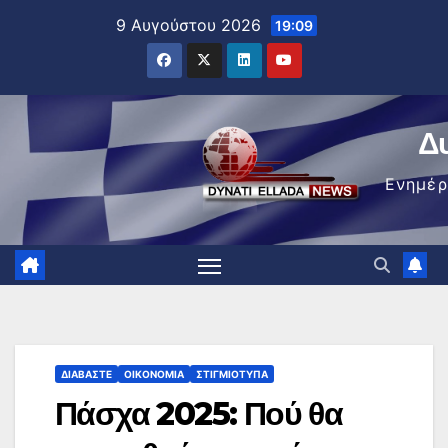
Μετάβαση
9 Αυγούστου 2026
19:09
στο
περιεχόμενο
Δ
Ενημέ
ΔΙΑΒΆΣΤΕ
ΟΙΚΟΝΟΜΊΑ
ΣΤΙΓΜΙΌΤΥΠΑ
Πάσχα 2025: Πού θα