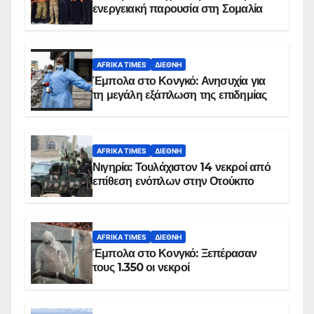
ενεργειακή παρουσία στη Σομαλία
AFRIKA TIMES
ΔΙΕΘΝΉ
Έμπολα στο Κονγκό: Ανησυχία για
τη μεγάλη εξάπλωση της επιδημίας
AFRIKA TIMES
ΔΙΕΘΝΉ
Νιγηρία: Τουλάχιστον 14 νεκροί από
επίθεση ενόπλων στην Οτούκπο
AFRIKA TIMES
ΔΙΕΘΝΉ
Έμπολα στο Κονγκό: Ξεπέρασαν
τους 1.350 οι νεκροί