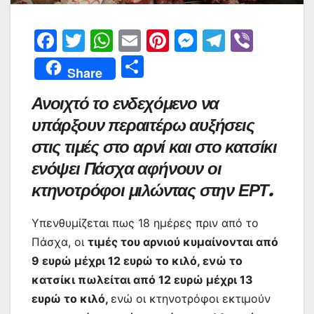
F
T
W
E
Pi
M
T
Vi
a
w
h
m
nt
e
el
b
Μ
Share
c
itt
at
ai
er
s
e
er
οι
Ανοιχτό το ενδεχόμενο να
e
er
s
l
e
s
gr
ρ
υπάρξουν περαιτέρω αυξήσεις
b
A
st
e
a
α
στις τιμές στο αρνί και στο κατσίκι
o
p
n
m
σ
ενόψει Πάσχα αφήνουν οι
o
p
g
τε
κτηνοτρόφοι μιλώντας στην ΕΡΤ.
k
er
ίτ
ε
Υπενθυμίζεται πως 18 ημέρες πριν από το
Πάσχα, οι
τιμές του αρνιού κυμαίνονται από
9 ευρώ μέχρι 12 ευρώ το κιλό, ενώ το
κατσίκι πωλείται από 12 ευρώ μέχρι 13
ευρώ το κιλό,
ενώ οι κτηνοτρόφοι εκτιμούν