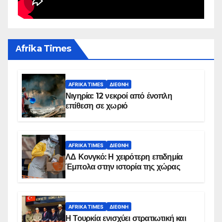
Αfrika Times
AFRIKA TIMES
ΔΙΕΘΝΉ
Νιγηρία: 12 νεκροί από ένοπλη
επίθεση σε χωριό
AFRIKA TIMES
ΔΙΕΘΝΉ
ΛΔ Κονγκό: Η χειρότερη επιδημία
Έμπολα στην ιστορία της χώρας
AFRIKA TIMES
ΔΙΕΘΝΉ
Η Τουρκία ενισχύει στρατιωτική και