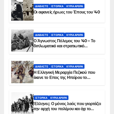
ΔΙΑΒΆΣΤΕ
ΙΣΤΟΡΙΚΆ
ΚΥΡΙΑ ΑΡΘΡΑ
Οι αφανείς ήρωες του Έπους του ’40
ΔΙΑΒΆΣΤΕ
ΙΣΤΟΡΙΚΆ
ΚΥΡΙΑ ΑΡΘΡΑ
Ο Άγνωστος Πόλεμος του ’40 – Το
διπλωματικό και στρατιωτικό
παρασκήνιο
ΔΙΑΒΆΣΤΕ
ΙΣΤΟΡΙΚΆ
ΚΥΡΙΑ ΑΡΘΡΑ
Η Ελληνική Μεραρχία Πεζικού που
έκανε το Επος της Ηπείρου το
χειμώνα του 1940
ΙΣΤΟΡΙΚΆ
ΚΥΡΙΑ ΑΡΘΡΑ
Έλληνες: Ο μόνος λαός που γιορτάζει
την αρχή του πολέμου και όχι το
τέλος του