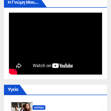
Η Γνώμη Μου…
Yγεία
ΙΑΤΡΙΚΆ