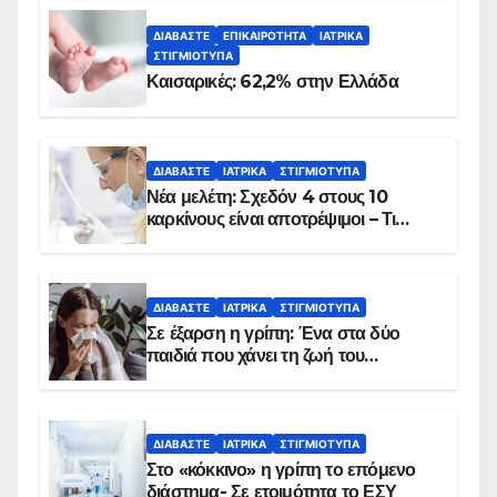
ΔΙΑΒΆΣΤΕ
ΕΠΙΚΑΙΡΌΤΗΤΑ
ΙΑΤΡΙΚΆ
ΣΤΙΓΜΙΌΤΥΠΑ
Καισαρικές: 62,2% στην Ελλάδα
ΔΙΑΒΆΣΤΕ
ΙΑΤΡΙΚΆ
ΣΤΙΓΜΙΌΤΥΠΑ
Νέα μελέτη: Σχεδόν 4 στους 10
καρκίνους είναι αποτρέψιμοι – Τι
δείχνουν τα στοιχεία
ΔΙΑΒΆΣΤΕ
ΙΑΤΡΙΚΆ
ΣΤΙΓΜΙΌΤΥΠΑ
Σε έξαρση η γρίπη: Ένα στα δύο
παιδιά που χάνει τη ζωή του
αντιμετωπίζει υποκείμενο νόσημα –
Εμβολιασμό συνιστούν οι ειδικοί
ΔΙΑΒΆΣΤΕ
ΙΑΤΡΙΚΆ
ΣΤΙΓΜΙΌΤΥΠΑ
Στο «κόκκινο» η γρίπη το επόμενο
διάστημα- Σε ετοιμότητα το ΕΣΥ