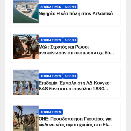
AFRIKA TIMES
ΔΙΕΘΝΉ
Νιγηρία: Η νέα πόλη στον Ατλαντικό
AFRIKA TIMES
ΔΙΕΘΝΉ
Μάλι: Στρατός και Ρώσοι
ανακοίνωσαν ότι σκότωσαν σχεδόν
100 τζιχαντιστές
AFRIKA TIMES
ΔΙΕΘΝΉ
Επιδημία Έμπολα στη ΛΔ Κονγκό:
648 θάνατοι επί συνόλου 1.830
επιβεβαιωμένων κρουσμάτων
AFRIKA TIMES
ΟΗΕ: Προειδοποίηση Γκουτέρες για
κίνδυνο νέας αιματοχυσίας στο Ελ
Ομπέιντ του Σουδάν