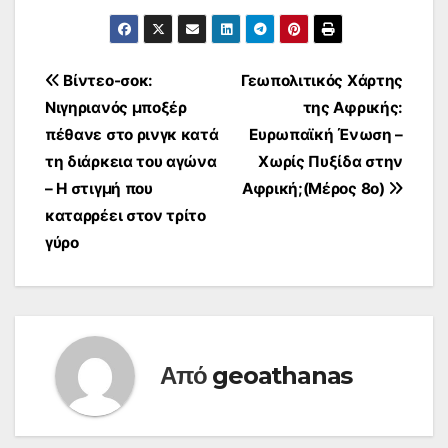
Πλοήγηση
Βίντεο-σοκ:
Γεωπολιτικός Χάρτης
Νιγηριανός μποξέρ
της Αφρικής:
άρθρων
πέθανε στο ρινγκ κατά
Ευρωπαϊκή Ένωση –
τη διάρκεια του αγώνα
Χωρίς Πυξίδα στην
– Η στιγμή που
Αφρική;(Μέρος 8ο)
καταρρέει στον τρίτο
γύρο
Από
geoathanas