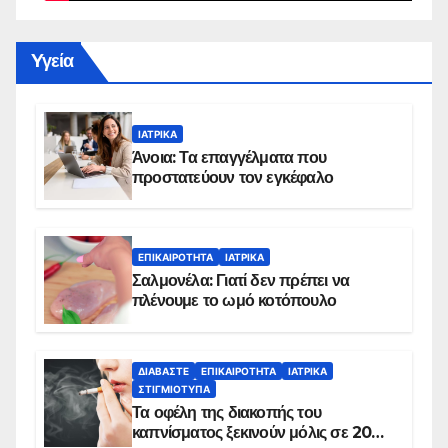
Yγεία
ΙΑΤΡΙΚΆ
Άνοια: Τα επαγγέλματα που
προστατεύουν τον εγκέφαλο
ΕΠΙΚΑΙΡΌΤΗΤΑ
ΙΑΤΡΙΚΆ
Σαλμονέλα: Γιατί δεν πρέπει να
πλένουμε το ωμό κοτόπουλο
ΔΙΑΒΆΣΤΕ
ΕΠΙΚΑΙΡΌΤΗΤΑ
ΙΑΤΡΙΚΆ
ΣΤΙΓΜΙΌΤΥΠΑ
Τα οφέλη της διακοπής του
καπνίσματος ξεκινούν μόλις σε 20