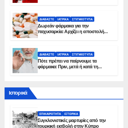
κίνδυνο, σύμφωνα με καρδιολόγο
ΔΙΑΒΆΣΤΕ
ΙΑΤΡΙΚΆ
ΣΤΙΓΜΙΌΤΥΠΑ
Δωρεάν φάρμακα για την
παχυσαρκία: Αρχίζει η αποστολή
sms για τους δικαιούχους – Οι
προϋποθέσεις ένταξης στο
πρόγραμμα
ΔΙΑΒΆΣΤΕ
ΙΑΤΡΙΚΆ
ΣΤΙΓΜΙΌΤΥΠΑ
Πότε πρέπει να παίρνουμε τα
φάρμακα: Πριν, μετά ή κατά τη
διάρκεια του φαγητού;
Ιστορικά
ΕΠΙΚΑΙΡΌΤΗΤΑ
ΙΣΤΟΡΙΚΆ
Συγκλονιστικές μαρτυρίες από την
τουρκική εισβολή στην Κύπρο