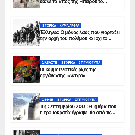
έκανε το Επος της Ηπείρου το
χειμώνα του 1940
ΙΣΤΟΡΙΚΆ
ΚΥΡΙΑ ΑΡΘΡΑ
Έλληνες: Ο μόνος λαός που γιορτάζει
την αρχή του πολέμου και όχι το
τέλος του
ΔΙΑΒΆΣΤΕ
ΙΣΤΟΡΙΚΆ
ΣΤΙΓΜΙΌΤΥΠΑ
Οι κομμουνιστικές ρίζες της
οργάνωσης «Αντίφα»
ΔΙΕΘΝΉ
ΙΣΤΟΡΙΚΆ
ΣΤΙΓΜΙΌΤΥΠΑ
11η Σεπτεμβρίου 2001: Η ημέρα που
η τρομοκρατία έγραψε μία από τις
πιο μαύρες σελίδες στην ιστορία του
πλανήτη