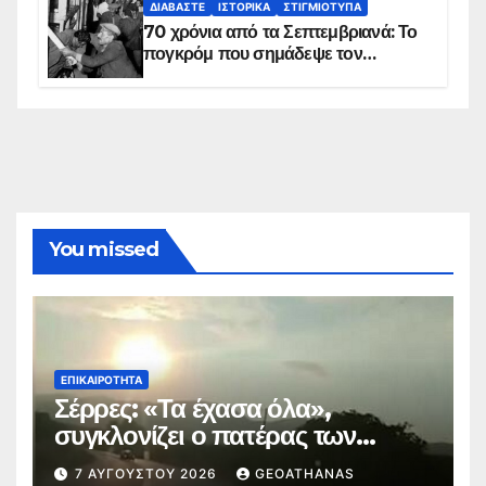
ΔΙΑΒΆΣΤΕ
ΙΣΤΟΡΙΚΆ
ΣΤΙΓΜΙΌΤΥΠΑ
70 χρόνια από τα Σεπτεμβριανά: Το
πογκρόμ που σημάδεψε τον
ελληνισμό της Κωνσταντινούπολης
You missed
ΕΠΙΚΑΙΡΌΤΗΤΑ
Σέρρες: «Τα έχασα όλα»,
συγκλονίζει ο πατέρας των
θυμάτων
7 ΑΥΓΟΎΣΤΟΥ 2026
GEOATHANAS