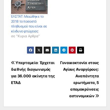
ΕΛΣΤΑΤ: Μειώθηκε το
2018 το ποσοστό
πληθυσμού που είναι σε
κίνδυνο φτώχειας
σε "Κυρια Αρθρα"
Πλοήγηση
Υπερταμείο: Έρχεται
Γυναικοκτονία στους
διεθνής διαγωνισμός
Αγίους Αναργύρους:
άρθρων
για 36.000 ακίνητα της
Αναπάντητα
ΕΤΑΔ
ερωτήματα, 5
απομακρύνσεις
αστυνομικών