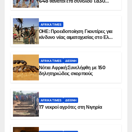
648 θάνατοι επί συνόλου 1.830
επιβεβαιωμένων κρουσμάτων
AFRIKA TIMES
ΟΗΕ: Προειδοποίηση Γκουτέρες για
κίνδυνο νέας αιματοχυσίας στο Ελ
Ομπέιντ του Σουδάν
AFRIKA TIMES
ΔΙΕΘΝΉ
Νότια Αφρική:Συνελήφθη με 150
δηλητηριώδεις σκορπιούς
AFRIKA TIMES
ΔΙΕΘΝΉ
17 νεκροί αγρότες στη Νιγηρία