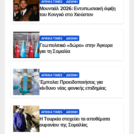
AFRIKA TIMES
ΔΙΕΘΝΉ
Μουντιάλ 2026: Εντυπωσιακή άφιξη
του Κονγκό στο Χιούστον
AFRIKA TIMES
ΔΙΕΘΝΉ
Γεωπολιτικό «δώρο» στην Άγκυρα
για τη Σομαλία
AFRIKA TIMES
ΔΙΕΘΝΉ
Έμπολα: Προειδοποιήσεις για
κίνδυνο νέας φονικής επιδημίας
AFRIKA TIMES
ΔΙΕΘΝΉ
Η Τουρκία στοχεύει τα αποθέματα
ουρανίου της Σομαλίας