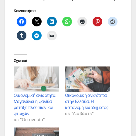
Κοινοποιήστε:
Σχετικά
Οικονομική ανισότητα:
Οικονομική ανισότητα
Μεγαλώνει η ψαλίδα
στην Ελλάδα: Η
μεταξύ πλούσιων και
κατανομή εισοδήματος
φτωχών
σε "Διαβάστε"
σε "Οικονομία"