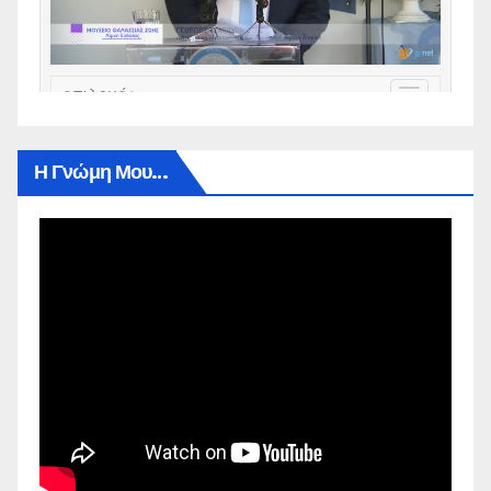
Η Γνώμη Μου…