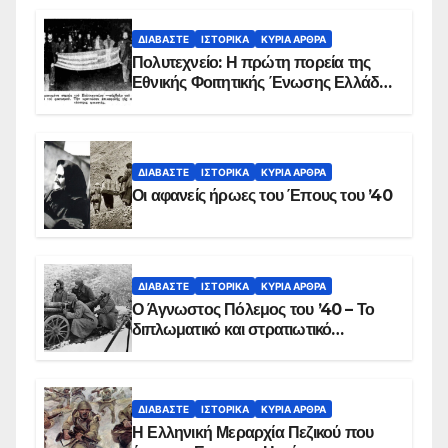
ΔΙΑΒΆΣΤΕ
ΙΣΤΟΡΙΚΆ
ΚΥΡΙΑ ΑΡΘΡΑ
Πολυτεχνείο: Η πρώτη πορεία της
Εθνικής Φοιτητικής Ένωσης Ελλάδος
στις 17 Νοεμβρίου 1975 με την
αιματοβαμμένη σημαία
ΔΙΑΒΆΣΤΕ
ΙΣΤΟΡΙΚΆ
ΚΥΡΙΑ ΑΡΘΡΑ
Οι αφανείς ήρωες του Έπους του ’40
ΔΙΑΒΆΣΤΕ
ΙΣΤΟΡΙΚΆ
ΚΥΡΙΑ ΑΡΘΡΑ
Ο Άγνωστος Πόλεμος του ’40 – Το
διπλωματικό και στρατιωτικό
παρασκήνιο
ΔΙΑΒΆΣΤΕ
ΙΣΤΟΡΙΚΆ
ΚΥΡΙΑ ΑΡΘΡΑ
Η Ελληνική Μεραρχία Πεζικού που