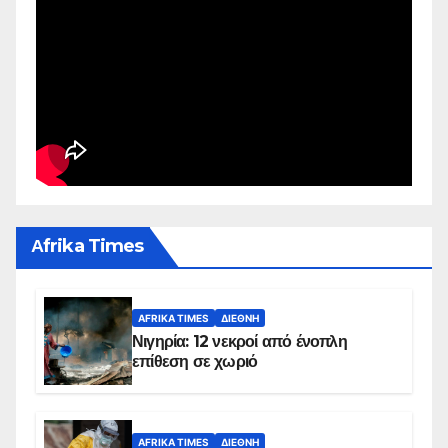
Αfrika Times
AFRIKA TIMES
ΔΙΕΘΝΉ
Νιγηρία: 12 νεκροί από ένοπλη
επίθεση σε χωριό
AFRIKA TIMES
ΔΙΕΘΝΉ