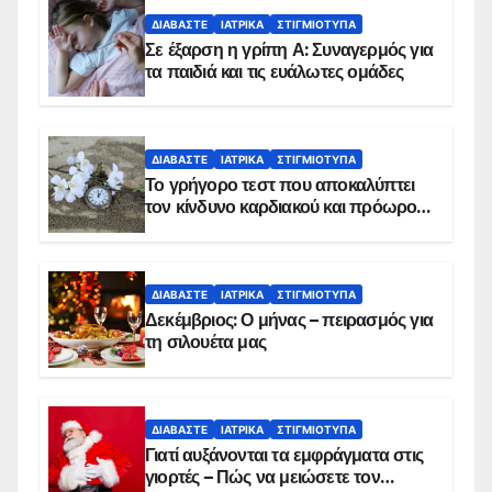
ΔΙΑΒΆΣΤΕ
ΙΑΤΡΙΚΆ
ΣΤΙΓΜΙΌΤΥΠΑ
Σε έξαρση η γρίπη Α: Συναγερμός για
τα παιδιά και τις ευάλωτες ομάδες
ΔΙΑΒΆΣΤΕ
ΙΑΤΡΙΚΆ
ΣΤΙΓΜΙΌΤΥΠΑ
Το γρήγορο τεστ που αποκαλύπτει
τον κίνδυνο καρδιακού και πρόωρου
θανάτου
ΔΙΑΒΆΣΤΕ
ΙΑΤΡΙΚΆ
ΣΤΙΓΜΙΌΤΥΠΑ
Δεκέμβριος: Ο μήνας – πειρασμός για
τη σιλουέτα μας
ΔΙΑΒΆΣΤΕ
ΙΑΤΡΙΚΆ
ΣΤΙΓΜΙΌΤΥΠΑ
Γιατί αυξάνονται τα εμφράγματα στις
γιορτές – Πώς να μειώσετε τον