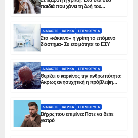
Σε έξαρση η γρίπη: Ένα στα δύο
παιδιά που χάνει τη ζωή του
αντιμετωπίζει υποκείμενο νόσημα –
Εμβολιασμό συνιστούν οι ειδικοί
ΔΙΑΒΆΣΤΕ
ΙΑΤΡΙΚΆ
ΣΤΙΓΜΙΌΤΥΠΑ
Στο «κόκκινο» η γρίπη το επόμενο
διάστημα- Σε ετοιμότητα το ΕΣΥ
ΔΙΑΒΆΣΤΕ
ΙΑΤΡΙΚΆ
ΣΤΙΓΜΙΌΤΥΠΑ
Θερίζει ο καρκίνος την ανθρωπότητα:
Άκρως ανησυχητική η πρόβλεψη…
ΔΙΑΒΆΣΤΕ
ΙΑΤΡΙΚΆ
ΣΤΙΓΜΙΌΤΥΠΑ
Βήχας που επιμένει: Πότε να δείτε
γιατρό