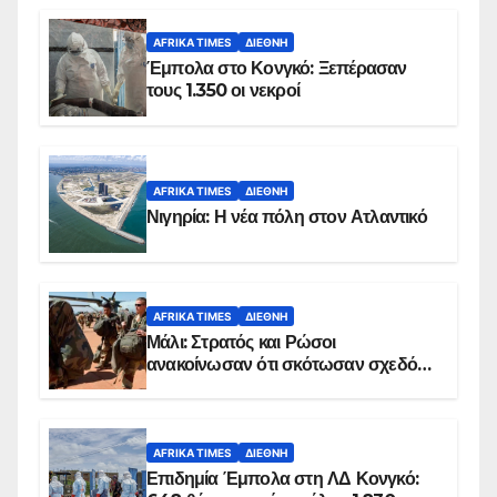
AFRIKA TIMES
ΔΙΕΘΝΉ
Έμπολα στο Κονγκό: Ξεπέρασαν
τους 1.350 οι νεκροί
AFRIKA TIMES
ΔΙΕΘΝΉ
Νιγηρία: Η νέα πόλη στον Ατλαντικό
AFRIKA TIMES
ΔΙΕΘΝΉ
Μάλι: Στρατός και Ρώσοι
ανακοίνωσαν ότι σκότωσαν σχεδόν
100 τζιχαντιστές
AFRIKA TIMES
ΔΙΕΘΝΉ
Επιδημία Έμπολα στη ΛΔ Κονγκό: