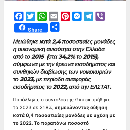
F
T
W
E
Pi
M
T
Vi
a
w
h
m
nt
e
el
b
Μ
Share
c
itt
at
ai
er
s
e
er
οι
Μειώθηκε κατά 2,4 ποσοστιαίες μονάδες
e
er
s
l
e
s
gr
ρ
η οικονομική ανισότητα στην Ελλάδα
b
A
st
e
a
α
από το 2015 (στα 34,2% το 2015),
o
p
n
m
σ
σύμφωνα με την έρευνα εισοδήματος και
o
p
g
τε
συνθηκών διαβίωσης των νοικοκυριών
k
er
το 2023, με περίοδο αναφοράς
ίτ
εισοδήματος το 2022, από την ΕΛΣΤΑΤ.
ε
Παράλληλα, ο συντελεστής Gini εκτιμήθηκε
το 2023 σε 31,8%
, σημειώνοντας αύξηση
κατά 0,4 ποσοστιαίες μονάδες σε σχέση με
το 2022. Το παραπάνω ποσοστό