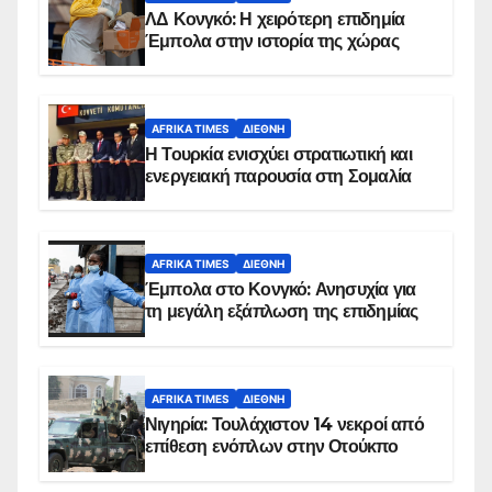
ΛΔ Κονγκό: Η χειρότερη επιδημία
Έμπολα στην ιστορία της χώρας
AFRIKA TIMES
ΔΙΕΘΝΉ
Η Τουρκία ενισχύει στρατιωτική και
ενεργειακή παρουσία στη Σομαλία
AFRIKA TIMES
ΔΙΕΘΝΉ
Έμπολα στο Κονγκό: Ανησυχία για
τη μεγάλη εξάπλωση της επιδημίας
AFRIKA TIMES
ΔΙΕΘΝΉ
Νιγηρία: Τουλάχιστον 14 νεκροί από
επίθεση ενόπλων στην Οτούκπο