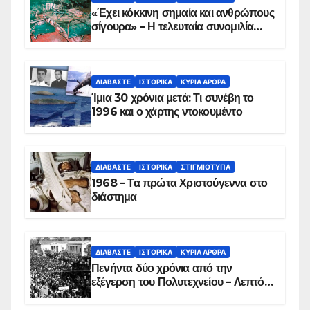
«Έχει κόκκινη σημαία και ανθρώπους
σίγουρα» – Η τελευταία συνομιλία
των ηρώων στα Ίμια, πριν τη
συντριβή του ελικοπτέρου
ΔΙΑΒΆΣΤΕ
ΙΣΤΟΡΙΚΆ
ΚΥΡΙΑ ΑΡΘΡΑ
Ίμια 30 χρόνια μετά: Τι συνέβη το
1996 και ο χάρτης ντοκουμέντο
ΔΙΑΒΆΣΤΕ
ΙΣΤΟΡΙΚΆ
ΣΤΙΓΜΙΌΤΥΠΑ
1968 – Τα πρώτα Χριστούγεννα στο
διάστημα
ΔΙΑΒΆΣΤΕ
ΙΣΤΟΡΙΚΆ
ΚΥΡΙΑ ΑΡΘΡΑ
Πενήντα δύο χρόνια από την
εξέγερση του Πολυτεχνείου – Λεπτό
προς λεπτό η εισβολή – ΦΩΤΟ και
ΒΙΝΤΕΟ