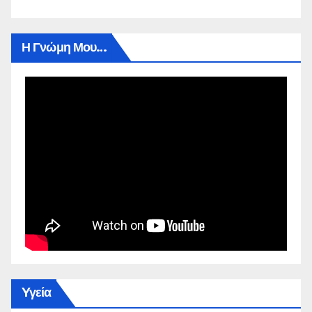
Η Γνώμη Μου…
Yγεία