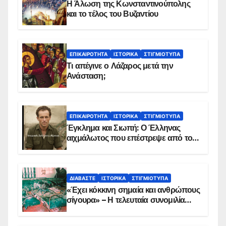
Η Άλωση της Κωνσταντινούπολης
και το τέλος του Βυζαντίου
ΕΠΙΚΑΙΡΌΤΗΤΑ
ΙΣΤΟΡΙΚΆ
ΣΤΙΓΜΙΌΤΥΠΑ
Τι απέγινε ο Λάζαρος μετά την
Ανάσταση;
ΕΠΙΚΑΙΡΌΤΗΤΑ
ΙΣΤΟΡΙΚΆ
ΣΤΙΓΜΙΌΤΥΠΑ
Έγκλημα και Σιωπή: Ο Έλληνας
αιχμάλωτος που επέστρεψε από το
Παραπέτασμα
ΔΙΑΒΆΣΤΕ
ΙΣΤΟΡΙΚΆ
ΣΤΙΓΜΙΌΤΥΠΑ
«Έχει κόκκινη σημαία και ανθρώπους
σίγουρα» – Η τελευταία συνομιλία
των ηρώων στα Ίμια, πριν τη
συντριβή του ελικοπτέρου