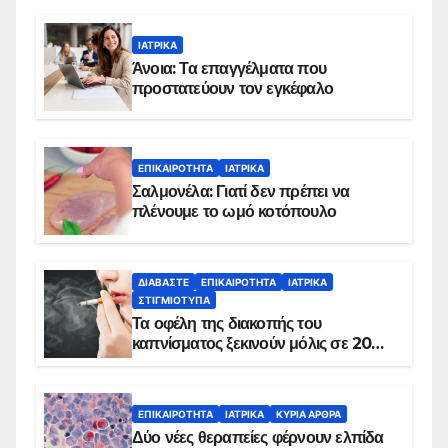
ΙΑΤΡΙΚΆ
Άνοια: Τα επαγγέλματα που
προστατεύουν τον εγκέφαλο
ΕΠΙΚΑΙΡΌΤΗΤΑ
ΙΑΤΡΙΚΆ
Σαλμονέλα: Γιατί δεν πρέπει να
πλένουμε το ωμό κοτόπουλο
ΔΙΑΒΆΣΤΕ
ΕΠΙΚΑΙΡΌΤΗΤΑ
ΙΑΤΡΙΚΆ
ΣΤΙΓΜΙΌΤΥΠΑ
Τα οφέλη της διακοπής του
καπνίσματος ξεκινούν μόλις σε 20
λεπτά
ΕΠΙΚΑΙΡΌΤΗΤΑ
ΙΑΤΡΙΚΆ
ΚΥΡΙΑ ΑΡΘΡΑ
Δύο νέες θεραπείες φέρνουν ελπίδα