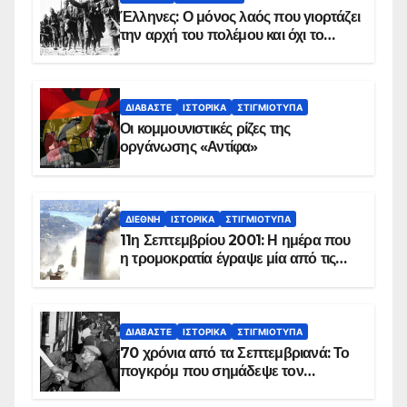
Έλληνες: Ο μόνος λαός που γιορτάζει
την αρχή του πολέμου και όχι το
τέλος του
ΔΙΑΒΆΣΤΕ
ΙΣΤΟΡΙΚΆ
ΣΤΙΓΜΙΌΤΥΠΑ
Οι κομμουνιστικές ρίζες της
οργάνωσης «Αντίφα»
ΔΙΕΘΝΉ
ΙΣΤΟΡΙΚΆ
ΣΤΙΓΜΙΌΤΥΠΑ
11η Σεπτεμβρίου 2001: Η ημέρα που
η τρομοκρατία έγραψε μία από τις
πιο μαύρες σελίδες στην ιστορία του
πλανήτη
ΔΙΑΒΆΣΤΕ
ΙΣΤΟΡΙΚΆ
ΣΤΙΓΜΙΌΤΥΠΑ
70 χρόνια από τα Σεπτεμβριανά: Το
πογκρόμ που σημάδεψε τον
ελληνισμό της Κωνσταντινούπολης