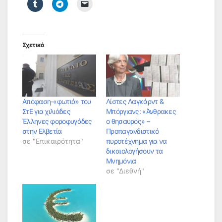
Σχετικά
Απόφαση-«φωτιά» του
Λίστες Λαγκάρντ &
ΣτΕ για χιλιάδες
Μπόργιανς: «Άνθρακες
Έλληνες φοροφυγάδες
ο θησαυρός» –
στην Ελβετία
Προπαγανδιστικό
σε "Επικαιρότητα"
πυροτέχνημα για να
δικαιολογήσουν τα
Μνημόνια
σε "Διεθνή"