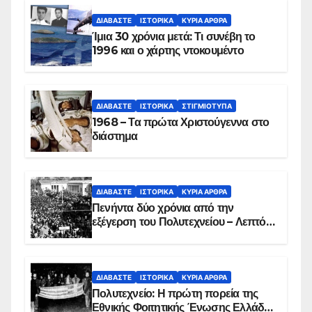
ΔΙΑΒΆΣΤΕ
ΙΣΤΟΡΙΚΆ
ΚΥΡΙΑ ΑΡΘΡΑ
Ίμια 30 χρόνια μετά: Τι συνέβη το
1996 και ο χάρτης ντοκουμέντο
ΔΙΑΒΆΣΤΕ
ΙΣΤΟΡΙΚΆ
ΣΤΙΓΜΙΌΤΥΠΑ
1968 – Τα πρώτα Χριστούγεννα στο
διάστημα
ΔΙΑΒΆΣΤΕ
ΙΣΤΟΡΙΚΆ
ΚΥΡΙΑ ΑΡΘΡΑ
Πενήντα δύο χρόνια από την
εξέγερση του Πολυτεχνείου – Λεπτό
προς λεπτό η εισβολή – ΦΩΤΟ και
ΒΙΝΤΕΟ
ΔΙΑΒΆΣΤΕ
ΙΣΤΟΡΙΚΆ
ΚΥΡΙΑ ΑΡΘΡΑ
Πολυτεχνείο: Η πρώτη πορεία της
Εθνικής Φοιτητικής Ένωσης Ελλάδος