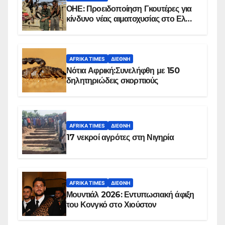
ΟΗΕ: Προειδοποίηση Γκουτέρες για
κίνδυνο νέας αιματοχυσίας στο Ελ
Ομπέιντ του Σουδάν
AFRIKA TIMES
ΔΙΕΘΝΉ
Νότια Αφρική:Συνελήφθη με 150
δηλητηριώδεις σκορπιούς
AFRIKA TIMES
ΔΙΕΘΝΉ
17 νεκροί αγρότες στη Νιγηρία
AFRIKA TIMES
ΔΙΕΘΝΉ
Μουντιάλ 2026: Εντυπωσιακή άφιξη
του Κονγκό στο Χιούστον