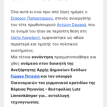
Όλα αυτά κι ενώ πριν από λίγες ημέρες ο
Σταύρος Παπασταύρου
, στενός συνεργάτης
του τότε πρωθυπουργού
Αντώνη Σαμαρά
, που
το όνομά του ήταν σε περίοπτη θέση στη
λίστα Λαγκάρντ
, εμφανίστηκε ως αθώα
περιστερά και
τιμητής
του πολιτικού
συστήματος.
Μία τέτοια
συνάντηση
πραγματοποιήθηκε και
χθες
ανάμεσα στον διοικητή της
Ανεξάρτητης Αρχής Δημοσίων Εσόδων
Γιώργο Πιτσιλή
και τον υπουργό
Οικονομικών του γερμανικού κρατιδίου της
Βόρειας Ρηνανίας – Βεστφαλίας Lutz
Lienenkämper για… ανταλλαγή
τεχνογνωσίας
.