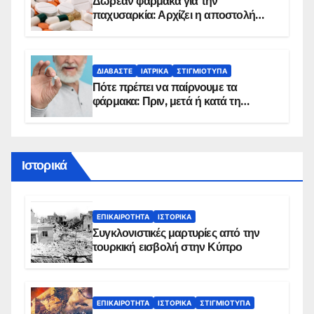
Δωρεάν φάρμακα για την
παχυσαρκία: Αρχίζει η αποστολή
sms για τους δικαιούχους – Οι
προϋποθέσεις ένταξης στο
πρόγραμμα
ΔΙΑΒΆΣΤΕ
ΙΑΤΡΙΚΆ
ΣΤΙΓΜΙΌΤΥΠΑ
Πότε πρέπει να παίρνουμε τα
φάρμακα: Πριν, μετά ή κατά τη
διάρκεια του φαγητού;
Ιστορικά
ΕΠΙΚΑΙΡΌΤΗΤΑ
ΙΣΤΟΡΙΚΆ
Συγκλονιστικές μαρτυρίες από την
τουρκική εισβολή στην Κύπρο
ΕΠΙΚΑΙΡΌΤΗΤΑ
ΙΣΤΟΡΙΚΆ
ΣΤΙΓΜΙΌΤΥΠΑ