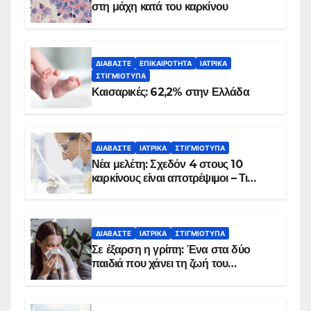
στη μάχη κατά του καρκίνου
ΔΙΑΒΆΣΤΕ
ΕΠΙΚΑΙΡΌΤΗΤΑ
ΙΑΤΡΙΚΆ
ΣΤΙΓΜΙΌΤΥΠΑ
Καισαρικές: 62,2% στην Ελλάδα
ΔΙΑΒΆΣΤΕ
ΙΑΤΡΙΚΆ
ΣΤΙΓΜΙΌΤΥΠΑ
Νέα μελέτη: Σχεδόν 4 στους 10
καρκίνους είναι αποτρέψιμοι – Τι
δείχνουν τα στοιχεία
ΔΙΑΒΆΣΤΕ
ΙΑΤΡΙΚΆ
ΣΤΙΓΜΙΌΤΥΠΑ
Σε έξαρση η γρίπη: Ένα στα δύο
παιδιά που χάνει τη ζωή του
αντιμετωπίζει υποκείμενο νόσημα –
Εμβολιασμό συνιστούν οι ειδικοί