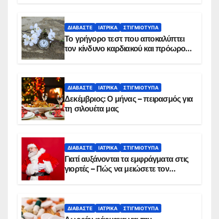
ΔΙΑΒΆΣΤΕ
ΙΑΤΡΙΚΆ
ΣΤΙΓΜΙΌΤΥΠΑ
Το γρήγορο τεστ που αποκαλύπτει
τον κίνδυνο καρδιακού και πρόωρου
θανάτου
ΔΙΑΒΆΣΤΕ
ΙΑΤΡΙΚΆ
ΣΤΙΓΜΙΌΤΥΠΑ
Δεκέμβριος: Ο μήνας – πειρασμός για
τη σιλουέτα μας
ΔΙΑΒΆΣΤΕ
ΙΑΤΡΙΚΆ
ΣΤΙΓΜΙΌΤΥΠΑ
Γιατί αυξάνονται τα εμφράγματα στις
γιορτές – Πώς να μειώσετε τον
κίνδυνο, σύμφωνα με καρδιολόγο
ΔΙΑΒΆΣΤΕ
ΙΑΤΡΙΚΆ
ΣΤΙΓΜΙΌΤΥΠΑ