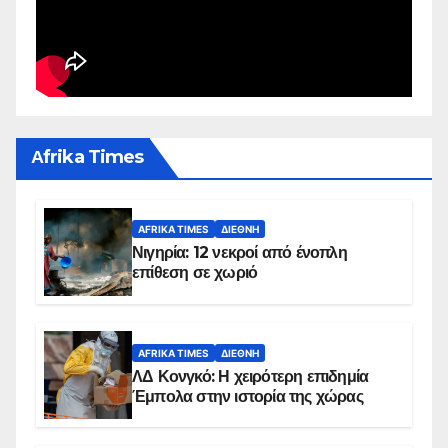
Αfrika Times
AFRIKA TIMES
ΔΙΕΘΝΉ
Νιγηρία: 12 νεκροί από ένοπλη
επίθεση σε χωριό
AFRIKA TIMES
ΔΙΕΘΝΉ
ΛΔ Κονγκό: Η χειρότερη επιδημία
Έμπολα στην ιστορία της χώρας