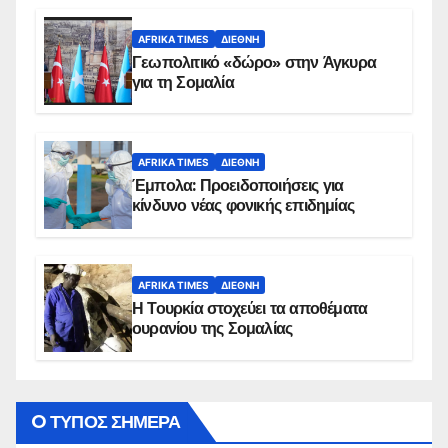
AFRIKA TIMES
ΔΙΕΘΝΉ
Γεωπολιτικό «δώρο» στην Άγκυρα
για τη Σομαλία
AFRIKA TIMES
ΔΙΕΘΝΉ
Έμπολα: Προειδοποιήσεις για
κίνδυνο νέας φονικής επιδημίας
AFRIKA TIMES
ΔΙΕΘΝΉ
Η Τουρκία στοχεύει τα αποθέματα
ουρανίου της Σομαλίας
O ΤΥΠΟΣ ΣΗΜΕΡΑ