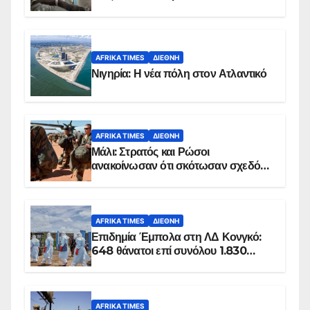
AFRIKA TIMES
ΔΙΕΘΝΉ
Νιγηρία: Η νέα πόλη στον Ατλαντικό
AFRIKA TIMES
ΔΙΕΘΝΉ
Μάλι: Στρατός και Ρώσοι
ανακοίνωσαν ότι σκότωσαν σχεδόν
100 τζιχαντιστές
AFRIKA TIMES
ΔΙΕΘΝΉ
Επιδημία Έμπολα στη ΛΔ Κονγκό:
648 θάνατοι επί συνόλου 1.830
επιβεβαιωμένων κρουσμάτων
AFRIKA TIMES