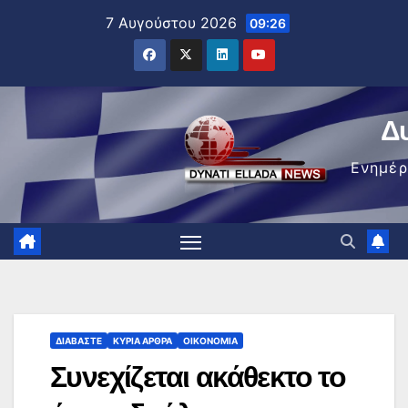
Μετάβαση
7 Αυγούστου 2026
09:26
στο
περιεχόμενο
Δ
Ενημέ
ΔΙΑΒΆΣΤΕ
ΚΥΡΙΑ ΑΡΘΡΑ
ΟΙΚΟΝΟΜΊΑ
Συνεχίζεται ακάθεκτο το