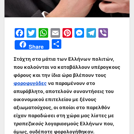
F
T
W
E
Pi
M
T
Vi
a
w
h
m
nt
e
el
b
Μ
Share
c
itt
at
ai
er
s
e
er
οι
e
er
s
l
e
s
gr
Στάχτη στα μάτια των Ελλήνων πολιτών,
ρ
που καλούνται να καταβάλλουν υπέρογκους
b
A
st
e
a
α
φόρους και την ίδια ώρα βλέπουν τους
o
p
n
m
σ
φοροφυγάδες
να παραμένουν στο
o
p
g
τε
απυρόβλητο, αποτελούν συναντήσεις του
k
er
ίτ
οικονομικού επιτελείου με ξένους
αξιωματούχους, οι οποίοι στο παρελθόν
ε
είχαν παραδώσει στη χώρα μας λίστες με
τραπεζικούς
λογαριασμούς Ελλήνων που,
όμως, ουδέποτε φορολογήθηκαν.