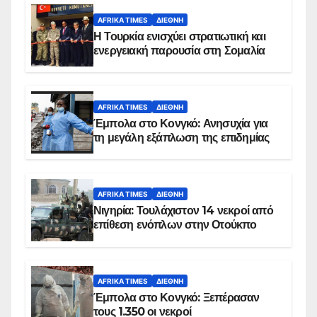
AFRIKA TIMES
ΔΙΕΘΝΉ
Η Τουρκία ενισχύει στρατιωτική και
ενεργειακή παρουσία στη Σομαλία
AFRIKA TIMES
ΔΙΕΘΝΉ
Έμπολα στο Κονγκό: Ανησυχία για
τη μεγάλη εξάπλωση της επιδημίας
AFRIKA TIMES
ΔΙΕΘΝΉ
Νιγηρία: Τουλάχιστον 14 νεκροί από
επίθεση ενόπλων στην Οτούκπο
AFRIKA TIMES
ΔΙΕΘΝΉ
Έμπολα στο Κονγκό: Ξεπέρασαν
τους 1.350 οι νεκροί