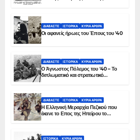
στις 17 Νοεμβρίου 1975 με την
αιματοβαμμένη σημαία
ΔΙΑΒΆΣΤΕ
ΙΣΤΟΡΙΚΆ
ΚΥΡΙΑ ΑΡΘΡΑ
Οι αφανείς ήρωες του Έπους του ’40
ΔΙΑΒΆΣΤΕ
ΙΣΤΟΡΙΚΆ
ΚΥΡΙΑ ΑΡΘΡΑ
Ο Άγνωστος Πόλεμος του ’40 – Το
διπλωματικό και στρατιωτικό
παρασκήνιο
ΔΙΑΒΆΣΤΕ
ΙΣΤΟΡΙΚΆ
ΚΥΡΙΑ ΑΡΘΡΑ
Η Ελληνική Μεραρχία Πεζικού που
έκανε το Επος της Ηπείρου το
χειμώνα του 1940
ΙΣΤΟΡΙΚΆ
ΚΥΡΙΑ ΑΡΘΡΑ