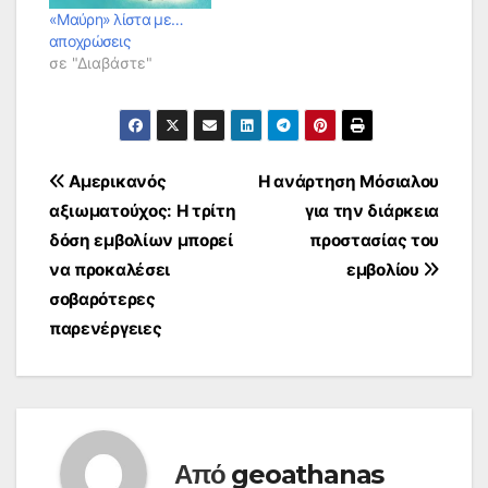
«Μαύρη» λίστα με…
αποχρώσεις
σε "Διαβάστε"
Πλοήγηση
Αμερικανός
Η ανάρτηση Μόσιαλου
αξιωματούχος: Η τρίτη
για την διάρκεια
άρθρων
δόση εμβολίων μπορεί
προστασίας του
να προκαλέσει
εμβολίου
σοβαρότερες
παρενέργειες
Από
geoathanas