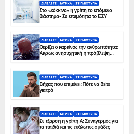
ΔΙΑΒΆΣΤΕ
ΙΑΤΡΙΚΆ
ΣΤΙΓΜΙΌΤΥΠΑ
Στο «κόκκινο» η γρίπη το επόμενο
διάστημα- Σε ετοιμότητα το ΕΣΥ
ΔΙΑΒΆΣΤΕ
ΙΑΤΡΙΚΆ
ΣΤΙΓΜΙΌΤΥΠΑ
Θερίζει ο καρκίνος την ανθρωπότητα:
Άκρως ανησυχητική η πρόβλεψη…
ΔΙΑΒΆΣΤΕ
ΙΑΤΡΙΚΆ
ΣΤΙΓΜΙΌΤΥΠΑ
Βήχας που επιμένει: Πότε να δείτε
γιατρό
ΔΙΑΒΆΣΤΕ
ΙΑΤΡΙΚΆ
ΣΤΙΓΜΙΌΤΥΠΑ
Σε έξαρση η γρίπη Α: Συναγερμός για
τα παιδιά και τις ευάλωτες ομάδες