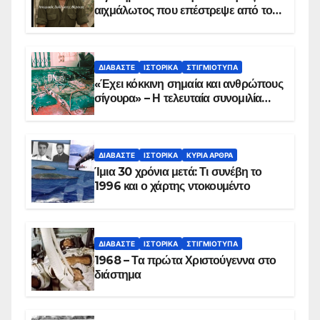
αιχμάλωτος που επέστρεψε από το
Παραπέτασμα
ΔΙΑΒΆΣΤΕ
ΙΣΤΟΡΙΚΆ
ΣΤΙΓΜΙΌΤΥΠΑ
«Έχει κόκκινη σημαία και ανθρώπους
σίγουρα» – Η τελευταία συνομιλία
των ηρώων στα Ίμια, πριν τη
συντριβή του ελικοπτέρου
ΔΙΑΒΆΣΤΕ
ΙΣΤΟΡΙΚΆ
ΚΥΡΙΑ ΑΡΘΡΑ
Ίμια 30 χρόνια μετά: Τι συνέβη το
1996 και ο χάρτης ντοκουμέντο
ΔΙΑΒΆΣΤΕ
ΙΣΤΟΡΙΚΆ
ΣΤΙΓΜΙΌΤΥΠΑ
1968 – Τα πρώτα Χριστούγεννα στο
διάστημα