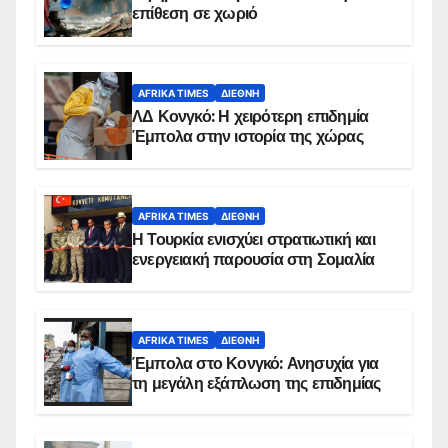
επίθεση σε χωριό
AFRIKA TIMES
ΔΙΕΘΝΉ
ΛΔ Κονγκό: Η χειρότερη επιδημία
Έμπολα στην ιστορία της χώρας
AFRIKA TIMES
ΔΙΕΘΝΉ
Η Τουρκία ενισχύει στρατιωτική και
ενεργειακή παρουσία στη Σομαλία
AFRIKA TIMES
ΔΙΕΘΝΉ
Έμπολα στο Κονγκό: Ανησυχία για
τη μεγάλη εξάπλωση της επιδημίας