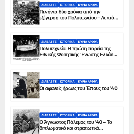
ΔΙΑΒΆΣΤΕ
ΙΣΤΟΡΙΚΆ
ΚΥΡΙΑ ΑΡΘΡΑ
Πενήντα δύο χρόνια από την
εξέγερση του Πολυτεχνείου – Λεπτό
προς λεπτό η εισβολή – ΦΩΤΟ και
ΒΙΝΤΕΟ
ΔΙΑΒΆΣΤΕ
ΙΣΤΟΡΙΚΆ
ΚΥΡΙΑ ΑΡΘΡΑ
Πολυτεχνείο: Η πρώτη πορεία της
Εθνικής Φοιτητικής Ένωσης Ελλάδος
στις 17 Νοεμβρίου 1975 με την
αιματοβαμμένη σημαία
ΔΙΑΒΆΣΤΕ
ΙΣΤΟΡΙΚΆ
ΚΥΡΙΑ ΑΡΘΡΑ
Οι αφανείς ήρωες του Έπους του ’40
ΔΙΑΒΆΣΤΕ
ΙΣΤΟΡΙΚΆ
ΚΥΡΙΑ ΑΡΘΡΑ
Ο Άγνωστος Πόλεμος του ’40 – Το
διπλωματικό και στρατιωτικό