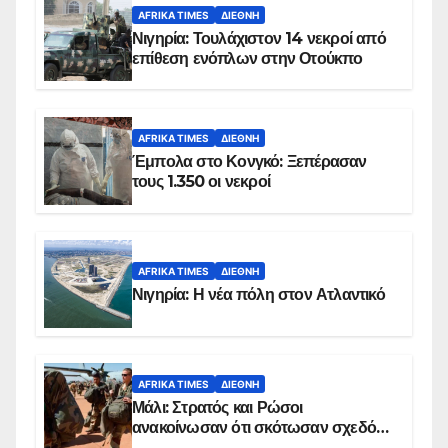
AFRIKA TIMES
ΔΙΕΘΝΉ
Νιγηρία: Τουλάχιστον 14 νεκροί από
επίθεση ενόπλων στην Οτούκπο
AFRIKA TIMES
ΔΙΕΘΝΉ
Έμπολα στο Κονγκό: Ξεπέρασαν
τους 1.350 οι νεκροί
AFRIKA TIMES
ΔΙΕΘΝΉ
Νιγηρία: Η νέα πόλη στον Ατλαντικό
AFRIKA TIMES
ΔΙΕΘΝΉ
Μάλι: Στρατός και Ρώσοι
ανακοίνωσαν ότι σκότωσαν σχεδόν
100 τζιχαντιστές