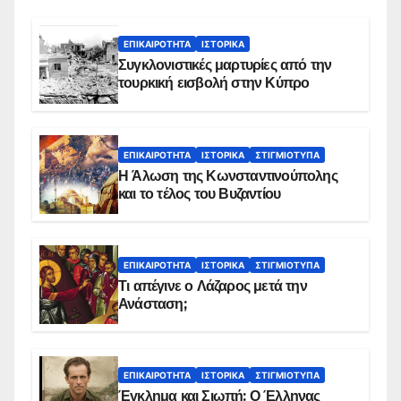
ΕΠΙΚΑΙΡΌΤΗΤΑ
ΙΣΤΟΡΙΚΆ
Συγκλονιστικές μαρτυρίες από την
τουρκική εισβολή στην Κύπρο
ΕΠΙΚΑΙΡΌΤΗΤΑ
ΙΣΤΟΡΙΚΆ
ΣΤΙΓΜΙΌΤΥΠΑ
Η Άλωση της Κωνσταντινούπολης
και το τέλος του Βυζαντίου
ΕΠΙΚΑΙΡΌΤΗΤΑ
ΙΣΤΟΡΙΚΆ
ΣΤΙΓΜΙΌΤΥΠΑ
Τι απέγινε ο Λάζαρος μετά την
Ανάσταση;
ΕΠΙΚΑΙΡΌΤΗΤΑ
ΙΣΤΟΡΙΚΆ
ΣΤΙΓΜΙΌΤΥΠΑ
Έγκλημα και Σιωπή: Ο Έλληνας