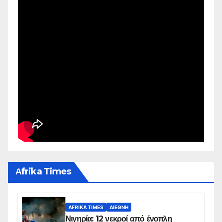
Αfrika Times
AFRIKA TIMES
ΔΙΕΘΝΉ
Νιγηρία: 12 νεκροί από ένοπλη