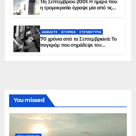
11η Σεπτεμβρίου 2001: Η ημέρα που
η τρομοκρατία έγραψε μία από τις
πιο μαύρες σελίδες στην ιστορία του
πλανήτη
ΔΙΑΒΆΣΤΕ
ΙΣΤΟΡΙΚΆ
ΣΤΙΓΜΙΌΤΥΠΑ
70 χρόνια από τα Σεπτεμβριανά: Το
πογκρόμ που σημάδεψε τον
ελληνισμό της Κωνσταντινούπολης
You missed