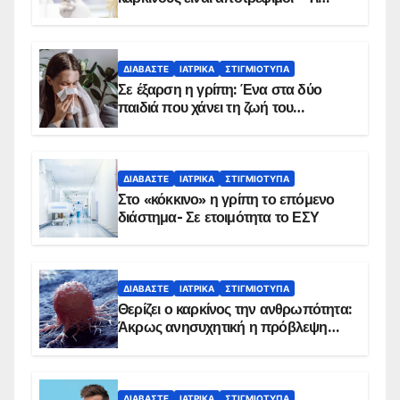
δείχνουν τα στοιχεία
ΔΙΑΒΆΣΤΕ
ΙΑΤΡΙΚΆ
ΣΤΙΓΜΙΌΤΥΠΑ
Σε έξαρση η γρίπη: Ένα στα δύο
παιδιά που χάνει τη ζωή του
αντιμετωπίζει υποκείμενο νόσημα –
Εμβολιασμό συνιστούν οι ειδικοί
ΔΙΑΒΆΣΤΕ
ΙΑΤΡΙΚΆ
ΣΤΙΓΜΙΌΤΥΠΑ
Στο «κόκκινο» η γρίπη το επόμενο
διάστημα- Σε ετοιμότητα το ΕΣΥ
ΔΙΑΒΆΣΤΕ
ΙΑΤΡΙΚΆ
ΣΤΙΓΜΙΌΤΥΠΑ
Θερίζει ο καρκίνος την ανθρωπότητα:
Άκρως ανησυχητική η πρόβλεψη…
ΔΙΑΒΆΣΤΕ
ΙΑΤΡΙΚΆ
ΣΤΙΓΜΙΌΤΥΠΑ