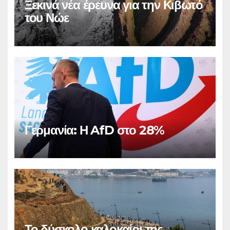
Ξεκινά νέα έρευνα για την Κιβωτό
του Νώε
Γερμανία: Η AfD στο 28%
Το δύσκολο καλοκαίρι της