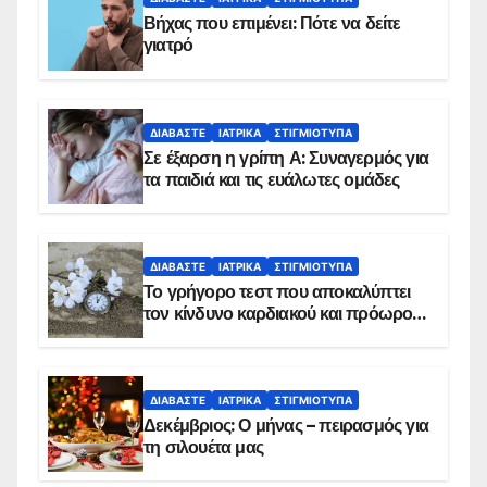
Βήχας που επιμένει: Πότε να δείτε
γιατρό
ΔΙΑΒΆΣΤΕ
ΙΑΤΡΙΚΆ
ΣΤΙΓΜΙΌΤΥΠΑ
Σε έξαρση η γρίπη Α: Συναγερμός για
τα παιδιά και τις ευάλωτες ομάδες
ΔΙΑΒΆΣΤΕ
ΙΑΤΡΙΚΆ
ΣΤΙΓΜΙΌΤΥΠΑ
Το γρήγορο τεστ που αποκαλύπτει
τον κίνδυνο καρδιακού και πρόωρου
θανάτου
ΔΙΑΒΆΣΤΕ
ΙΑΤΡΙΚΆ
ΣΤΙΓΜΙΌΤΥΠΑ
Δεκέμβριος: Ο μήνας – πειρασμός για
τη σιλουέτα μας