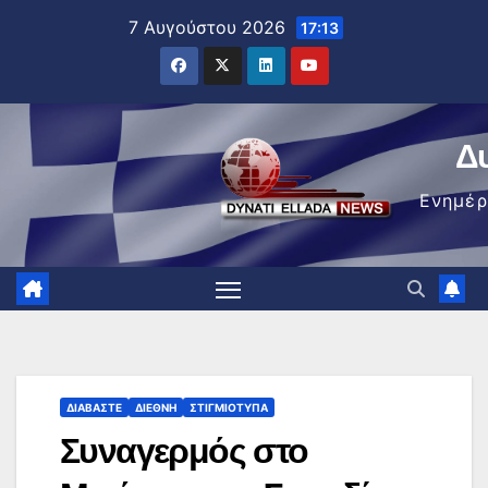
Μετάβαση
7 Αυγούστου 2026
17:13
στο
περιεχόμενο
Δ
Ενημέ
ΔΙΑΒΆΣΤΕ
ΔΙΕΘΝΉ
ΣΤΙΓΜΙΌΤΥΠΑ
Συναγερμός στο