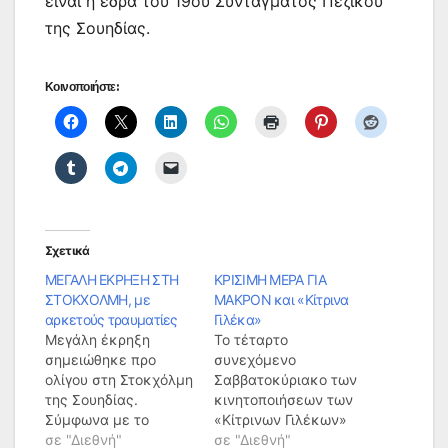
είναι η έδρα του 19ου Συντάγματος Πεζικού
της Σουηδίας.
Κοινοποιήστε:
Σχετικά
ΜΕΓΑΛΗ ΕΚΡΗΞΗ ΣΤΗ
ΚΡΙΣΙΜΗ ΜΕΡΑ ΓΙΑ
ΣΤΟΚΧΟΛΜΗ, με
ΜΑΚΡΟΝ και «Κίτρινα
αρκετούς τραυματίες
Γιλέκα»
Μεγάλη έκρηξη
Το τέταρτο
σημειώθηκε προ
συνεχόμενο
ολίγου στη Στοκχόλμη
Σαββατοκύριακο των
της Σουηδίας.
κινητοποιήσεων των
Σύμφωνα με το
«Κίτρινων Γιλέκων»
πρακτορείο Sputnik,
σε "Διεθνή"
αναμένεται να
σε "Διεθνή"