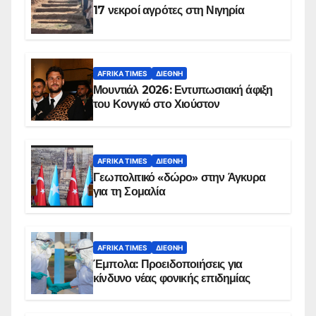
17 νεκροί αγρότες στη Νιγηρία
AFRIKA TIMES
ΔΙΕΘΝΉ
Μουντιάλ 2026: Εντυπωσιακή άφιξη
του Κονγκό στο Χιούστον
AFRIKA TIMES
ΔΙΕΘΝΉ
Γεωπολιτικό «δώρο» στην Άγκυρα
για τη Σομαλία
AFRIKA TIMES
ΔΙΕΘΝΉ
Έμπολα: Προειδοποιήσεις για
κίνδυνο νέας φονικής επιδημίας