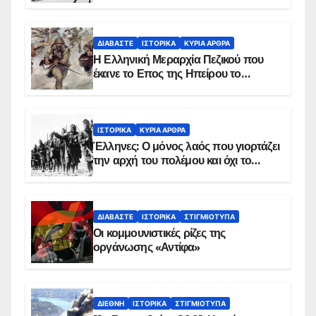
παρασκήνιο
ΔΙΑΒΆΣΤΕ
ΙΣΤΟΡΙΚΆ
ΚΥΡΙΑ ΑΡΘΡΑ
Η Ελληνική Μεραρχία Πεζικού που
έκανε το Επος της Ηπείρου το
χειμώνα του 1940
ΙΣΤΟΡΙΚΆ
ΚΥΡΙΑ ΑΡΘΡΑ
Έλληνες: Ο μόνος λαός που γιορτάζει
την αρχή του πολέμου και όχι το
τέλος του
ΔΙΑΒΆΣΤΕ
ΙΣΤΟΡΙΚΆ
ΣΤΙΓΜΙΌΤΥΠΑ
Οι κομμουνιστικές ρίζες της
οργάνωσης «Αντίφα»
ΔΙΕΘΝΉ
ΙΣΤΟΡΙΚΆ
ΣΤΙΓΜΙΌΤΥΠΑ