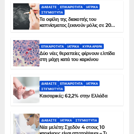
ΔΙΑΒΆΣΤΕ
ΕΠΙΚΑΙΡΌΤΗΤΑ
ΙΑΤΡΙΚΆ
ΣΤΙΓΜΙΌΤΥΠΑ
Τα οφέλη της διακοπής του
καπνίσματος ξεκινούν μόλις σε 20
λεπτά
ΕΠΙΚΑΙΡΌΤΗΤΑ
ΙΑΤΡΙΚΆ
ΚΥΡΙΑ ΑΡΘΡΑ
Δύο νέες θεραπείες φέρνουν ελπίδα
στη μάχη κατά του καρκίνου
ΔΙΑΒΆΣΤΕ
ΕΠΙΚΑΙΡΌΤΗΤΑ
ΙΑΤΡΙΚΆ
ΣΤΙΓΜΙΌΤΥΠΑ
Καισαρικές: 62,2% στην Ελλάδα
ΔΙΑΒΆΣΤΕ
ΙΑΤΡΙΚΆ
ΣΤΙΓΜΙΌΤΥΠΑ
Νέα μελέτη: Σχεδόν 4 στους 10
καρκίνους είναι αποτρέψιμοι – Τι