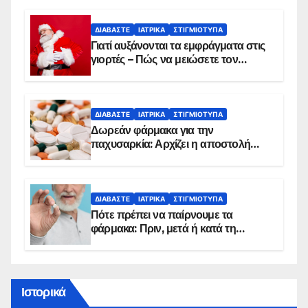
ΔΙΑΒΆΣΤΕ
ΙΑΤΡΙΚΆ
ΣΤΙΓΜΙΌΤΥΠΑ
Γιατί αυξάνονται τα εμφράγματα στις
γιορτές – Πώς να μειώσετε τον
κίνδυνο, σύμφωνα με καρδιολόγο
ΔΙΑΒΆΣΤΕ
ΙΑΤΡΙΚΆ
ΣΤΙΓΜΙΌΤΥΠΑ
Δωρεάν φάρμακα για την
παχυσαρκία: Αρχίζει η αποστολή
sms για τους δικαιούχους – Οι
προϋποθέσεις ένταξης στο
πρόγραμμα
ΔΙΑΒΆΣΤΕ
ΙΑΤΡΙΚΆ
ΣΤΙΓΜΙΌΤΥΠΑ
Πότε πρέπει να παίρνουμε τα
φάρμακα: Πριν, μετά ή κατά τη
διάρκεια του φαγητού;
Ιστορικά