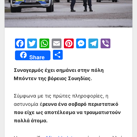
F
T
W
E
Pi
M
T
Vi
a
w
h
m
nt
e
el
b
Μ
Share
c
itt
at
ai
er
s
e
er
οι
e
er
s
l
e
s
gr
Συναγερμός έχει σημάνει στην πόλη
ρ
Μπόντεν της βόρειας Σουηδίας.
b
A
st
e
a
α
o
p
n
m
σ
Σύμφωνα με τις πρώτες πληροφορίες, η
o
p
g
τε
αστυνομία έ
ρευνα ένα σοβαρό περιστατικό
k
er
ίτ
που είχε ως αποτέλεσμα να τραυματιστούν
ε
πολλά άτομα.