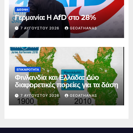
ΔΙΕΘΝΉ
Γερμανία: Η AfD στο 28%
7 ΑΥΓΟΎΣΤΟΥ 2026
GEOATHANAS
ΕΠΙΚΑΙΡΌΤΗΤΑ
Φινλανδία και Ελλάδα: Δύο
διαφορετικές πορείες για τα δάση
7 ΑΥΓΟΎΣΤΟΥ 2026
GEOATHANAS