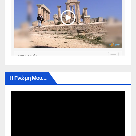
Η Γνώμη Μου…