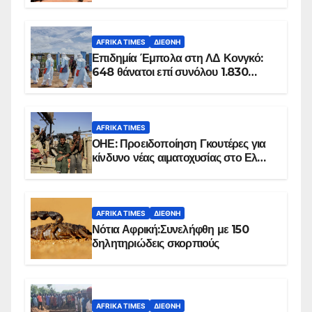
AFRIKA TIMES
ΔΙΕΘΝΉ
Επιδημία Έμπολα στη ΛΔ Κονγκό:
648 θάνατοι επί συνόλου 1.830
επιβεβαιωμένων κρουσμάτων
AFRIKA TIMES
ΟΗΕ: Προειδοποίηση Γκουτέρες για
κίνδυνο νέας αιματοχυσίας στο Ελ
Ομπέιντ του Σουδάν
AFRIKA TIMES
ΔΙΕΘΝΉ
Νότια Αφρική:Συνελήφθη με 150
δηλητηριώδεις σκορπιούς
AFRIKA TIMES
ΔΙΕΘΝΉ