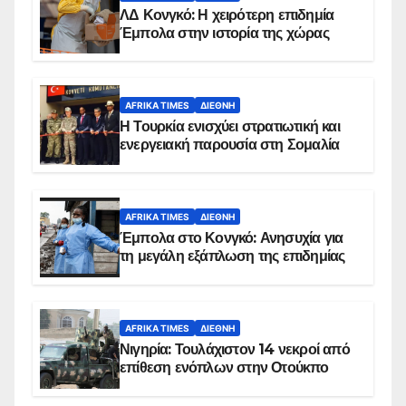
ΛΔ Κονγκό: Η χειρότερη επιδημία
Έμπολα στην ιστορία της χώρας
AFRIKA TIMES
ΔΙΕΘΝΉ
Η Τουρκία ενισχύει στρατιωτική και
ενεργειακή παρουσία στη Σομαλία
AFRIKA TIMES
ΔΙΕΘΝΉ
Έμπολα στο Κονγκό: Ανησυχία για
τη μεγάλη εξάπλωση της επιδημίας
AFRIKA TIMES
ΔΙΕΘΝΉ
Νιγηρία: Τουλάχιστον 14 νεκροί από
επίθεση ενόπλων στην Οτούκπο