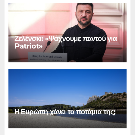
Ζελένσκι: «Ψάχνουμε παντού για
Patriot»
Η Ευρώπη χάνει τα ποτάμια της;