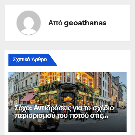
Από
geoathanas
Σχετικό Άρθρο
Σόχο: Αντιδράσεις για το σχέδιο
περιορισμού του ποτού στις
παμπ