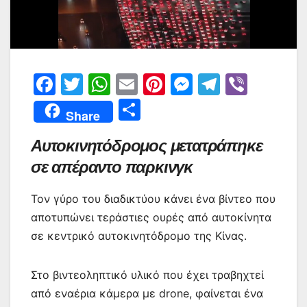
F
T
W
E
Pi
M
T
Vi
a
w
h
m
nt
e
el
b
Μ
Share
c
itt
at
ai
er
s
e
er
οι
Αυτοκινητόδρομος μετατράπηκε
e
er
s
l
e
s
gr
ρ
σε απέραντο παρκινγκ
b
A
st
e
a
α
o
p
n
m
σ
Τον γύρο του διαδικτύου κάνει ένα βίντεο που
o
p
g
τε
αποτυπώνει τεράστιες ουρές από αυτοκίνητα
k
er
ίτ
σε κεντρικό αυτοκινητόδρομο της Κίνας.
ε
Στο βιντεοληπτικό υλικό που έχει τραβηχτεί
από εναέρια κάμερα με drone, φαίνεται ένα