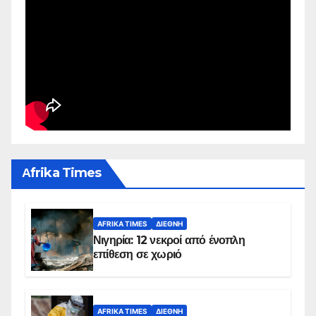
Αfrika Times
AFRIKA TIMES
ΔΙΕΘΝΉ
Νιγηρία: 12 νεκροί από ένοπλη
επίθεση σε χωριό
AFRIKA TIMES
ΔΙΕΘΝΉ