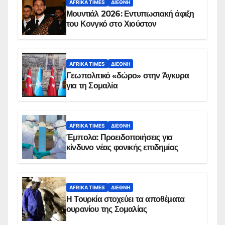
AFRIKA TIMES
ΔΙΕΘΝΉ
Μουντιάλ 2026: Εντυπωσιακή άφιξη
του Κονγκό στο Χιούστον
AFRIKA TIMES
ΔΙΕΘΝΉ
Γεωπολιτικό «δώρο» στην Άγκυρα
για τη Σομαλία
AFRIKA TIMES
ΔΙΕΘΝΉ
Έμπολα: Προειδοποιήσεις για
κίνδυνο νέας φονικής επιδημίας
AFRIKA TIMES
ΔΙΕΘΝΉ
Η Τουρκία στοχεύει τα αποθέματα
ουρανίου της Σομαλίας