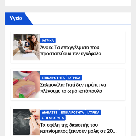
Yγεία
ΙΑΤΡΙΚΆ
Άνοια: Τα επαγγέλματα που
προστατεύουν τον εγκέφαλο
ΕΠΙΚΑΙΡΌΤΗΤΑ
ΙΑΤΡΙΚΆ
Σαλμονέλα: Γιατί δεν πρέπει να
πλένουμε το ωμό κοτόπουλο
ΔΙΑΒΆΣΤΕ
ΕΠΙΚΑΙΡΌΤΗΤΑ
ΙΑΤΡΙΚΆ
ΣΤΙΓΜΙΌΤΥΠΑ
Τα οφέλη της διακοπής του
καπνίσματος ξεκινούν μόλις σε 20