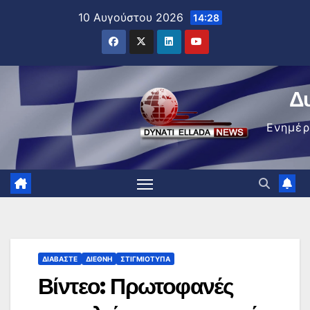
Μετάβαση
10 Αυγούστου 2026
14:28
στο
περιεχόμενο
Δ
Ενημέ
ΔΙΑΒΆΣΤΕ
ΔΙΕΘΝΉ
ΣΤΙΓΜΙΌΤΥΠΑ
Βίντεο: Πρωτοφανές