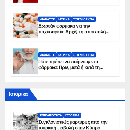
κίνδυνο, σύμφωνα με καρδιολόγο
ΔΙΑΒΆΣΤΕ
ΙΑΤΡΙΚΆ
ΣΤΙΓΜΙΌΤΥΠΑ
Δωρεάν φάρμακα για την
παχυσαρκία: Αρχίζει η αποστολή
sms για τους δικαιούχους – Οι
προϋποθέσεις ένταξης στο
πρόγραμμα
ΔΙΑΒΆΣΤΕ
ΙΑΤΡΙΚΆ
ΣΤΙΓΜΙΌΤΥΠΑ
Πότε πρέπει να παίρνουμε τα
φάρμακα: Πριν, μετά ή κατά τη
διάρκεια του φαγητού;
Ιστορικά
ΕΠΙΚΑΙΡΌΤΗΤΑ
ΙΣΤΟΡΙΚΆ
Συγκλονιστικές μαρτυρίες από την
τουρκική εισβολή στην Κύπρο