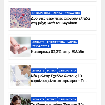
λεπτά
ΕΠΙΚΑΙΡΌΤΗΤΑ
ΙΑΤΡΙΚΆ
ΚΥΡΙΑ ΑΡΘΡΑ
Δύο νέες θεραπείες φέρνουν ελπίδα
στη μάχη κατά του καρκίνου
ΔΙΑΒΆΣΤΕ
ΕΠΙΚΑΙΡΌΤΗΤΑ
ΙΑΤΡΙΚΆ
ΣΤΙΓΜΙΌΤΥΠΑ
Καισαρικές: 62,2% στην Ελλάδα
ΔΙΑΒΆΣΤΕ
ΙΑΤΡΙΚΆ
ΣΤΙΓΜΙΌΤΥΠΑ
Νέα μελέτη: Σχεδόν 4 στους 10
καρκίνους είναι αποτρέψιμοι – Τι
δείχνουν τα στοιχεία
ΔΙΑΒΆΣΤΕ
ΙΑΤΡΙΚΆ
ΣΤΙΓΜΙΌΤΥΠΑ
Σε έξαρση η γρίπη: Ένα στα δύο