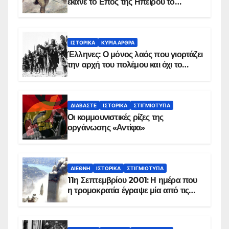
έκανε το Επος της Ηπείρου το
χειμώνα του 1940
ΙΣΤΟΡΙΚΆ
ΚΥΡΙΑ ΑΡΘΡΑ
Έλληνες: Ο μόνος λαός που γιορτάζει
την αρχή του πολέμου και όχι το
τέλος του
ΔΙΑΒΆΣΤΕ
ΙΣΤΟΡΙΚΆ
ΣΤΙΓΜΙΌΤΥΠΑ
Οι κομμουνιστικές ρίζες της
οργάνωσης «Αντίφα»
ΔΙΕΘΝΉ
ΙΣΤΟΡΙΚΆ
ΣΤΙΓΜΙΌΤΥΠΑ
11η Σεπτεμβρίου 2001: Η ημέρα που
η τρομοκρατία έγραψε μία από τις
πιο μαύρες σελίδες στην ιστορία του
πλανήτη