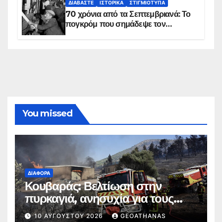
ΔΙΑΒΆΣΤΕ
ΙΣΤΟΡΙΚΆ
ΣΤΙΓΜΙΌΤΥΠΑ
70 χρόνια από τα Σεπτεμβριανά: Το
πογκρόμ που σημάδεψε τον
ελληνισμό της Κωνσταντινούπολης
You missed
ΔΙΆΦΟΡΑ
Κουβαράς: Βελτίωση στην
πυρκαγιά, ανησυχία για τους
ανέμους
10 ΑΥΓΟΎΣΤΟΥ 2026
GEOATHANAS