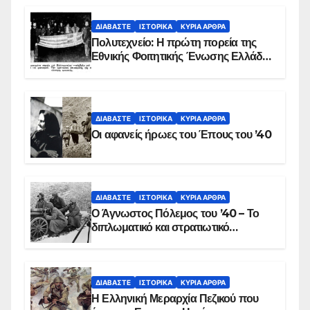
ΔΙΑΒΆΣΤΕ
ΙΣΤΟΡΙΚΆ
ΚΥΡΙΑ ΑΡΘΡΑ
Πολυτεχνείο: Η πρώτη πορεία της
Εθνικής Φοιτητικής Ένωσης Ελλάδος
στις 17 Νοεμβρίου 1975 με την
αιματοβαμμένη σημαία
ΔΙΑΒΆΣΤΕ
ΙΣΤΟΡΙΚΆ
ΚΥΡΙΑ ΑΡΘΡΑ
Οι αφανείς ήρωες του Έπους του ’40
ΔΙΑΒΆΣΤΕ
ΙΣΤΟΡΙΚΆ
ΚΥΡΙΑ ΑΡΘΡΑ
Ο Άγνωστος Πόλεμος του ’40 – Το
διπλωματικό και στρατιωτικό
παρασκήνιο
ΔΙΑΒΆΣΤΕ
ΙΣΤΟΡΙΚΆ
ΚΥΡΙΑ ΑΡΘΡΑ
Η Ελληνική Μεραρχία Πεζικού που