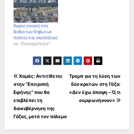
Άγριος καυγας στα
διοδια των Θηβων με
πολίτες και υπαλλήλους
σε "Επικαιρότητα"
Πλοήγηση
Χαμάς: Αντιτίθεται
Τραμπ για τη λύση των
στην “Επιτροπή
δύο κρατών στη Γάζα:
άρθρων
Ειρήνης” που θα
«Δεν έχω άποψη – Ό,τι
επιβλέπει τη
συμφωνήσουν»
διακυβέρνηση της
Γάζας, μετά τον πόλεμο