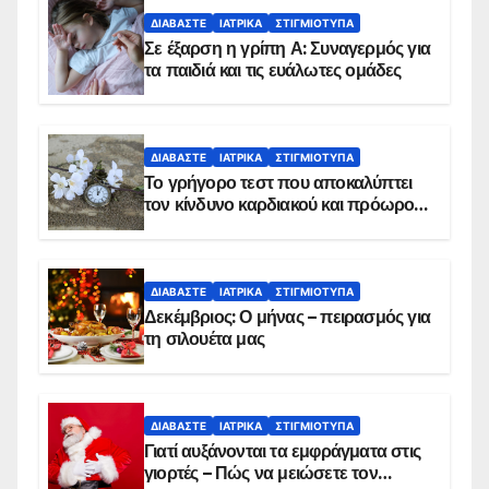
ΔΙΑΒΆΣΤΕ
ΙΑΤΡΙΚΆ
ΣΤΙΓΜΙΌΤΥΠΑ
Σε έξαρση η γρίπη Α: Συναγερμός για
τα παιδιά και τις ευάλωτες ομάδες
ΔΙΑΒΆΣΤΕ
ΙΑΤΡΙΚΆ
ΣΤΙΓΜΙΌΤΥΠΑ
Το γρήγορο τεστ που αποκαλύπτει
τον κίνδυνο καρδιακού και πρόωρου
θανάτου
ΔΙΑΒΆΣΤΕ
ΙΑΤΡΙΚΆ
ΣΤΙΓΜΙΌΤΥΠΑ
Δεκέμβριος: Ο μήνας – πειρασμός για
τη σιλουέτα μας
ΔΙΑΒΆΣΤΕ
ΙΑΤΡΙΚΆ
ΣΤΙΓΜΙΌΤΥΠΑ
Γιατί αυξάνονται τα εμφράγματα στις
γιορτές – Πώς να μειώσετε τον