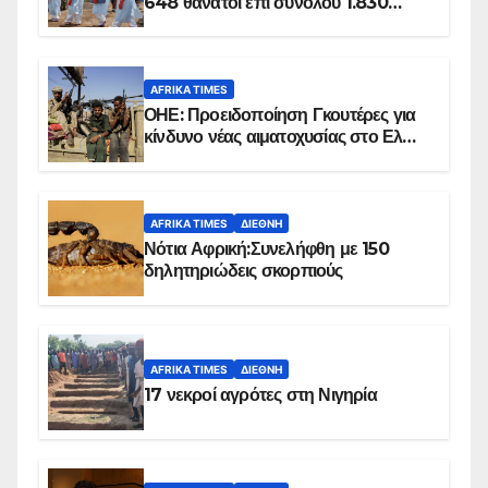
648 θάνατοι επί συνόλου 1.830
επιβεβαιωμένων κρουσμάτων
AFRIKA TIMES
ΟΗΕ: Προειδοποίηση Γκουτέρες για
κίνδυνο νέας αιματοχυσίας στο Ελ
Ομπέιντ του Σουδάν
AFRIKA TIMES
ΔΙΕΘΝΉ
Νότια Αφρική:Συνελήφθη με 150
δηλητηριώδεις σκορπιούς
AFRIKA TIMES
ΔΙΕΘΝΉ
17 νεκροί αγρότες στη Νιγηρία