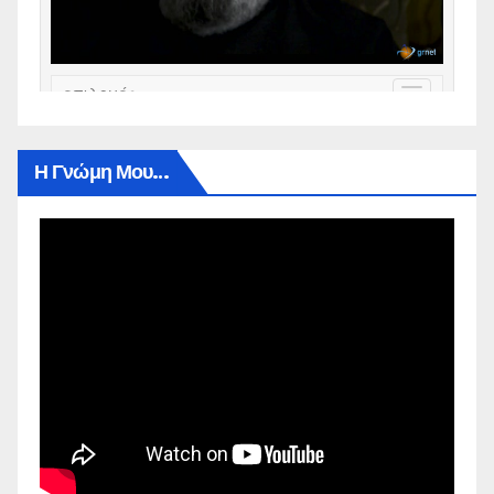
Η Γνώμη Μου…