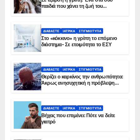
παιδιά που χάνει τη ζωή του
αντιμετωπίζει υποκείμενο νόσημα –
Εμβολιασμό συνιστούν οι ειδικοί
ΔΙΑΒΆΣΤΕ
ΙΑΤΡΙΚΆ
ΣΤΙΓΜΙΌΤΥΠΑ
Στο «κόκκινο» η γρίπη το επόμενο
διάστημα- Σε ετοιμότητα το ΕΣΥ
ΔΙΑΒΆΣΤΕ
ΙΑΤΡΙΚΆ
ΣΤΙΓΜΙΌΤΥΠΑ
Θερίζει ο καρκίνος την ανθρωπότητα:
Άκρως ανησυχητική η πρόβλεψη…
ΔΙΑΒΆΣΤΕ
ΙΑΤΡΙΚΆ
ΣΤΙΓΜΙΌΤΥΠΑ
Βήχας που επιμένει: Πότε να δείτε
γιατρό