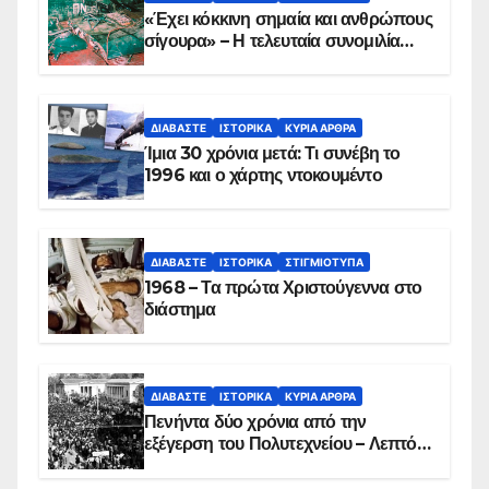
«Έχει κόκκινη σημαία και ανθρώπους
σίγουρα» – Η τελευταία συνομιλία
των ηρώων στα Ίμια, πριν τη
συντριβή του ελικοπτέρου
ΔΙΑΒΆΣΤΕ
ΙΣΤΟΡΙΚΆ
ΚΥΡΙΑ ΑΡΘΡΑ
Ίμια 30 χρόνια μετά: Τι συνέβη το
1996 και ο χάρτης ντοκουμέντο
ΔΙΑΒΆΣΤΕ
ΙΣΤΟΡΙΚΆ
ΣΤΙΓΜΙΌΤΥΠΑ
1968 – Τα πρώτα Χριστούγεννα στο
διάστημα
ΔΙΑΒΆΣΤΕ
ΙΣΤΟΡΙΚΆ
ΚΥΡΙΑ ΑΡΘΡΑ
Πενήντα δύο χρόνια από την
εξέγερση του Πολυτεχνείου – Λεπτό
προς λεπτό η εισβολή – ΦΩΤΟ και
ΒΙΝΤΕΟ