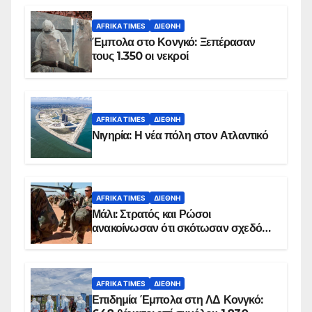
AFRIKA TIMES
ΔΙΕΘΝΉ
Έμπολα στο Κονγκό: Ξεπέρασαν
τους 1.350 οι νεκροί
AFRIKA TIMES
ΔΙΕΘΝΉ
Νιγηρία: Η νέα πόλη στον Ατλαντικό
AFRIKA TIMES
ΔΙΕΘΝΉ
Μάλι: Στρατός και Ρώσοι
ανακοίνωσαν ότι σκότωσαν σχεδόν
100 τζιχαντιστές
AFRIKA TIMES
ΔΙΕΘΝΉ
Επιδημία Έμπολα στη ΛΔ Κονγκό: