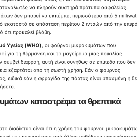
καταναλωτές να πληρούν αυστηρά πρότυπα ασφαλείας.
των δεν μπορεί να εκπέμπει περισσότερο από 5 milliwat
ό εκατοστό σε απόσταση περίπου 2 ιντσών από την επιφ
ό ότι προκαλεί βλάβη.
μό Υγείας (WHO),
οι φούρνοι μικροκυμάτων που
οί για τη θέρμανση και το μαγείρεμα μιας ποικιλίας
 συμβεί διαρροή, αυτή είναι συνήθως σε επίπεδο που δεν
άλεια εξαρτάται από τη σωστή χρήση. Εάν ο φούρνος
ς, ειδικά εάν η σφραγίδα της πόρτας είναι σπασμένη ή δ
τήσετε.
υμάτων καταστρέφει τα θρεπτικά
στο διαδίκτυο είναι ότι η χρήση του φούρνου μικροκυμάτ
τροφίμων περισσότερο από άλλες μεθόδους μαγειρέματος