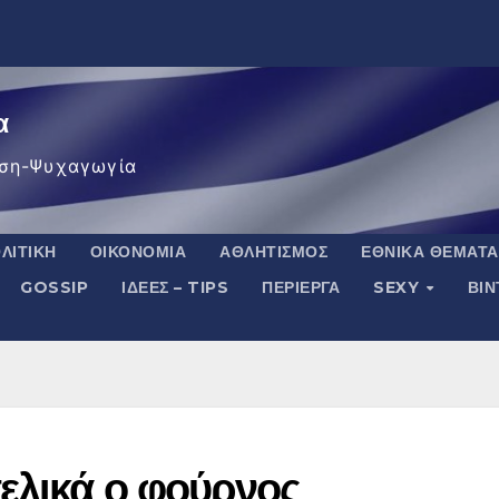
α
ση-Ψυχαγωγία
ΛΙΤΙΚΉ
ΟΙΚΟΝΟΜΊΑ
ΑΘΛΗΤΙΣΜΌΣ
ΕΘΝΙΚΆ ΘΈΜΑΤΑ
GOSSIP
ΙΔΈΕΣ – TIPS
ΠΕΡΊΕΡΓΑ
SEXY
ΒΙ
τελικά ο φούρνος