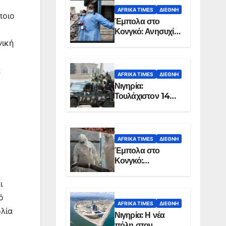
AFRIKA TIMES
ΔΙΕΘΝΉ
ποιο
Έμπολα στο
Κονγκό: Ανησυχία
για τη μεγάλη
νική
εξάπλωση της
επιδημίας
α
AFRIKA TIMES
ΔΙΕΘΝΉ
Νιγηρία:
Τουλάχιστον 14
νεκροί από
επίθεση ενόπλων
στην Οτούκπο
AFRIKA TIMES
ΔΙΕΘΝΉ
Έμπολα στο
Κονγκό:
Ξεπέρασαν τους
1.350 οι νεκροί
ι
ό
AFRIKA TIMES
ΔΙΕΘΝΉ
λία
Νιγηρία: Η νέα
πόλη στον