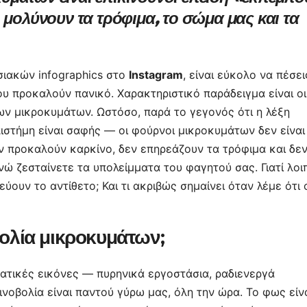
ρ
 μολύνουν τα τρόφιμα, το σώμα μας και τα
α
σ
τε
ιακών infographics στο
Instagram
, είναι εύκολο να πέσει
ίτ
υ προκαλούν πανικό. Χαρακτηριστικό παράδειγμα είναι οι
ε
ν μικροκυμάτων. Ωστόσο, παρά το γεγονός ότι η λέξη
πιστήμη είναι σαφής — οι φούρνοι μικροκυμάτων δεν είναι
ν προκαλούν καρκίνο, δεν επηρεάζουν τα τρόφιμα και δε
ώ ζεσταίνετε τα υπολείμματα του φαγητού σας. Γιατί λοι
ουν το αντίθετο; Και τι ακριβώς σημαίνει όταν λέμε ότι 
βολία μικροκυμάτων;
ματικές εικόνες — πυρηνικά εργοστάσια, ραδιενεργά
ινοβολία είναι παντού γύρω μας, όλη την ώρα. Το φως είν