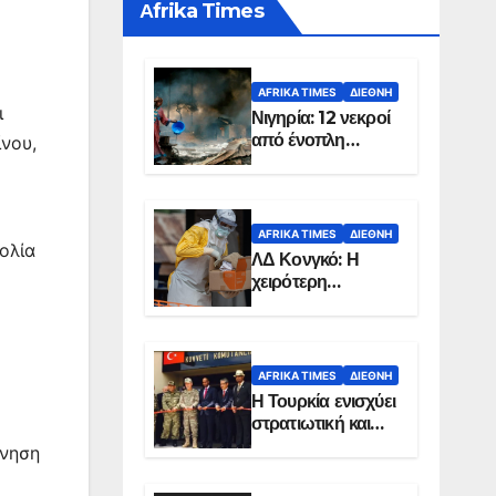
Αfrika Times
AFRIKA TIMES
ΔΙΕΘΝΉ
ι
Νιγηρία: 12 νεκροί
από ένοπλη
ίνου,
επίθεση σε χωριό
AFRIKA TIMES
ΔΙΕΘΝΉ
ολία
ΛΔ Κονγκό: Η
χειρότερη
επιδημία Έμπολα
στην ιστορία της
χώρας
AFRIKA TIMES
ΔΙΕΘΝΉ
Η Τουρκία ενισχύει
στρατιωτική και
ενεργειακή
όνηση
παρουσία στη
Σομαλία