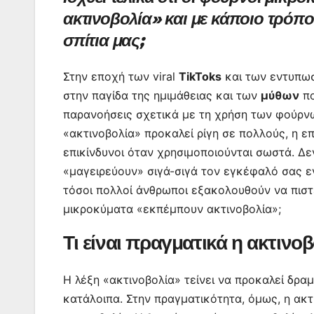
c
itt
at
ai
er
s
e
er
ακτινοβολία» και με κάποιο τρόπο
e
er
s
l
e
s
gr
σπίτια μας;
b
A
st
e
a
o
p
n
m
Στην εποχή των viral
TikToks
και των εντυπωσ
o
p
g
στην παγίδα της ημιμάθειας και των
μύθων
πο
k
er
παρανοήσεις σχετικά με τη χρήση των φούρνω
«ακτινοβολία» προκαλεί ρίγη σε πολλούς, η ε
επικίνδυνοι όταν χρησιμοποιούνται σωστά. Δε
«μαγειρεύουν» σιγά-σιγά τον εγκέφαλό σας εν
τόσοι πολλοί άνθρωποι εξακολουθούν να πιστεύ
μικροκύματα «εκπέμπουν ακτινοβολία»;
Τι είναι πραγματικά η ακτινο
Η λέξη «ακτινοβολία» τείνει να προκαλεί δρα
κατάλοιπα. Στην πραγματικότητα, όμως, η ακτ