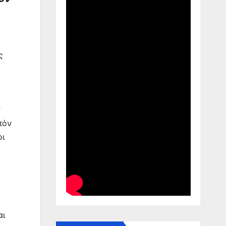
ς
ν
πόν
οι
αι