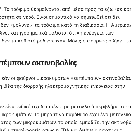
κή. Τα τρόφιμα θερμαίνονται από μέσα προς τα έξω (σε κά
κότητα σε νερό. Είναι σημαντικό να σημειωθεί ότι δεν
 δεν «μολύνει» τα τρόφιμα κατά τη διαδικασία. Η Αμερικα
νει κατηγορηματικά μάλιστα, ότι «η ενέργεια των
δεν τα καθιστά ραδιενεργά». Μόλις ο φούρνος σβήσει, τ
πέμπουν ακτινοβολία;
ι εάν οι φούρνοι μικροκυμάτων «εκπέμπουν» ακτινοβολία.
η ιδέα της διαρροής ηλεκτρομαγνητικής ενέργειας στην
ν είναι ειδικά σχεδιασμένοι με μεταλλικά περιβλήματα κα
μικροκυμάτων. Το μπροστινό παράθυρο έχει ένα μεταλλικ
ατος των μικροκυμάτων, το οποίο εμποδίζει την ακτινοβο
υθμιστικοί φορείς όπως η FDA και διεθνείς οργανισμοί