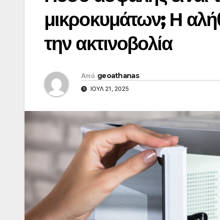
μικροκυμάτων; Η αλήθ
την ακτινοβολία
Από
geoathanas
ΙΟΎΛ 21, 2025