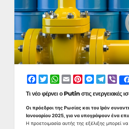
F
T
W
E
Pi
M
T
Vi
a
w
h
m
nt
e
el
b
Τι νέο φέρνει ο Putin στις ενεργειακές
c
itt
at
ai
er
s
e
er
e
er
s
l
e
s
gr
Οι πρόεδροι της Ρωσίας και του Ιράν συνα
b
A
st
e
a
Ιανουαρίου 2025, για να υπογράψουν ένα ε
o
p
n
m
Η προετοιμασία αυτής της εξέλιξης μπορεί ν