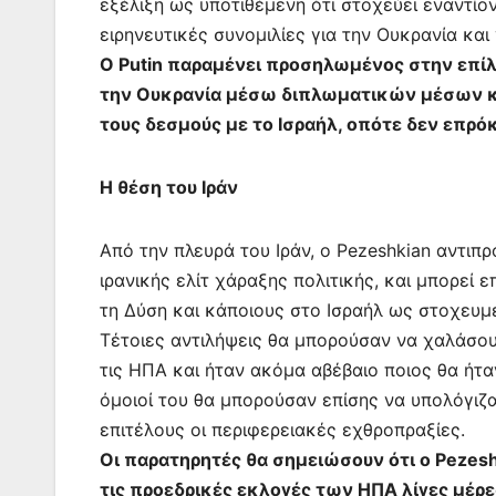
εξέλιξη ως υποτιθέμενη ότι στοχεύει εναντίο
ειρηνευτικές συνομιλίες για την Ουκρανία και 
Ο Putin παραμένει προσηλωμένος στην επί
την Ουκρανία μέσω διπλωματικών μέσων κα
τους δεσμούς με το Ισραήλ, οπότε δεν επρόκ
Η θέση του Ιράν
Από την πλευρά του Ιράν, ο Pezeshkian αντιπ
ιρανικής ελίτ χάραξης πολιτικής, και μπορεί 
τη Δύση και κάποιους στο Ισραήλ ως στοχευμέ
Τέτοιες αντιλήψεις θα μπορούσαν να χαλάσο
τις ΗΠΑ και ήταν ακόμα αβέβαιο ποιος θα ήτ
όμοιοί του θα μπορούσαν επίσης να υπολόγιζ
επιτέλους οι περιφερειακές εχθροπραξίες.
Οι παρατηρητές θα σημειώσουν ότι ο Pezes
τις προεδρικές εκλογές των ΗΠΑ λίγες μέρε