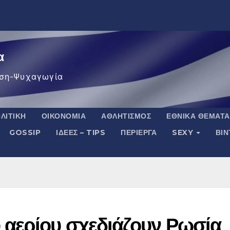
α
ση-Ψυχαγωγία
ΛΙΤΙΚΉ
ΟΙΚΟΝΟΜΊΑ
ΑΘΛΗΤΙΣΜΌΣ
ΕΘΝΙΚΆ ΘΈΜΑΤΑ
GOSSIP
ΙΔΈΕΣ – TIPS
ΠΕΡΊΕΡΓΑ
SEXY
ΒΙ
αερίου σχεδιάζουν Ρωσία