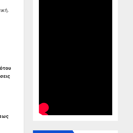
ική.
ότου
σεις
όπως