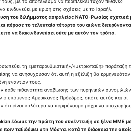
ν τους, με το αποτέλεσμα να περιπλέκει τυχόν πιθανές
να κινδυνεύει με κρίση στις σχέσεις με το Ισραήλ.
λυση του διλήμματος ασφαλείας ΝΑΤΟ-Ρωσίας σχετικά 
ι πέρασε το τελευταίο τέταρτο του αιώνα διευρύνοντ
ειτο να διακινδυνεύσει ούτε με αυτόν τον τρόπο.
ροσωπεύει τη «μεταρρυθμιστική»/«μετριοπαθή» παράταξη 
επίσης να ανησυχούσαν ότι αυτή η εξέλιξη θα ερμηνευόταν
νη εναντίον τους.
υν κάθε πιθανότητα αναβίωσης των πυρηνικών συνομιλιών
αν ο επόμενος Αμερικανός Πρόεδρος, οπότε αυτός και οι
αν ότι είναι καλύτερο να περιμένουμε μέχρι να υποχωρήσ
hkian έδωσε την πρώτη του συνέντευξη σε ξένα ΜΜΕ μ
ς πριν ταξιδέψει στη Μόσχα, κατά τη διάρκεια της οποί