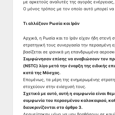
με αρκετούς αναλυτές της αγοράς ενέργειας, 
o
p
g
Ο μόνος τρόπος με τον οποίο αυτό μπορεί να ι
k
er
Τι αλλάζουν Ρωσία και Ιράν
Αρχικά, η Ρωσία και το Ιράν είχαν ήδη στενή
στρατηγική τους συνεργασία την περασμένη ε
βασίζεται σε ιρανικά μη επανδρωμένα αεροσκ
Συμφώνησαν επίσης να αναβιώσουν τον πρ
(NSTC) λίγο μετά την έναρξη της ειδικής ε
κατά της Μόσχας.
Επομένως, τα μέρη της ενημερωμένης στρατηγ
στοχεύουν στην ενίσχυσή τους.
Σχετικά με αυτό, αυτή η συμφωνία είναι θ
συμφωνία του περασμένου καλοκαιριού, κα
διευκρινίζονται στο άρθρο 3.
Δεσμεύτηκαν μόνο να μην βοηθήσουν σε καμί