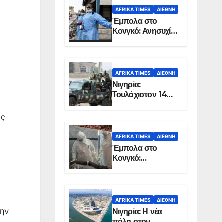
AFRIKA TIMES
ΔΙΕΘΝΉ
Έμπολα στο
Κονγκό: Ανησυχία
για τη μεγάλη
εξάπλωση της
επιδημίας
AFRIKA TIMES
ΔΙΕΘΝΉ
Νιγηρία:
Τουλάχιστον 14
νεκροί από
επίθεση ενόπλων
ες
στην Οτούκπο
AFRIKA TIMES
ΔΙΕΘΝΉ
Έμπολα στο
Κονγκό:
Ξεπέρασαν τους
1.350 οι νεκροί
AFRIKA TIMES
ΔΙΕΘΝΉ
την
Νιγηρία: Η νέα
πόλη στον