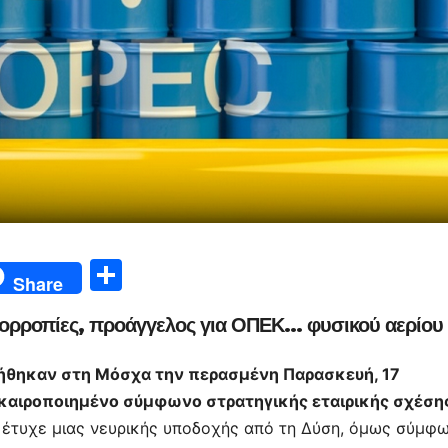
Μ
Share
οι
 ισορροπίες, προάγγελος για ΟΠΕΚ… φυσικού αερίου
ρ
α
ντήθηκαν στη Μόσχα την περασμένη Παρασκευή, 17
σ
πικαιροποιημένο σύμφωνο στρατηγικής εταιρικής σχέση
τε
α έτυχε μιας νευρικής υποδοχής από τη Δύση, όμως σύμφ