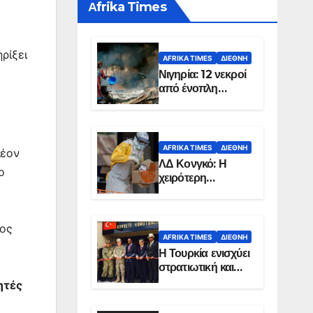
Αfrika Times
ρίξει
AFRIKA TIMES
ΔΙΕΘΝΉ
Νιγηρία: 12 νεκροί
από ένοπλη
επίθεση σε χωριό
AFRIKA TIMES
ΔΙΕΘΝΉ
λέον
ΛΔ Κονγκό: Η
ο
χειρότερη
επιδημία Έμπολα
στην ιστορία της
χώρας
τος
AFRIKA TIMES
ΔΙΕΘΝΉ
Η Τουρκία ενισχύει
στρατιωτική και
ενεργειακή
ητές
παρουσία στη
Σομαλία