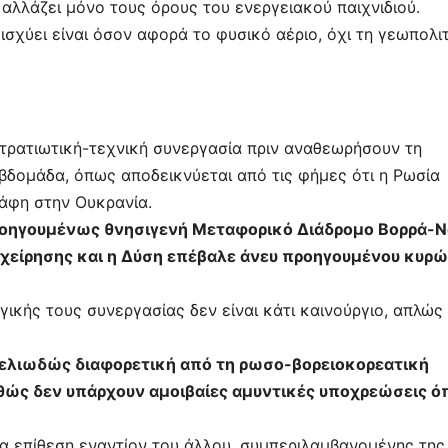
αλλάζει μόνο τους όρους του ενεργειακού παιχνιδιού.
ίτ
σχύει είναι όσον αφορά το φυσικό αέριο, όχι τη γεωπολιτ
ε
 στρατιωτική-τεχνική συνεργασία πριν αναθεωρήσουν τη
βδομάδα, όπως αποδεικνύεται από τις φήμες ότι η Ρωσία
άφη στην Ουκρανία.
οηγουμένως θνησιγενή Μεταφορικό Διάδρομο Βορρά-Ν
πιχείρησης και η Δύση επέβαλε άνευ προηγουμένου κυρώ
ικής τους συνεργασίας δεν είναι κάτι καινούργιο, απλώς
εμελιωδώς διαφορετική από τη ρωσο-βορειοκορεατική
θώς δεν υπάρχουν αμοιβαίες αμυντικές υποχρεώσεις 
α επίθεση εναντίον του άλλου, συμπεριλαμβανομένης της