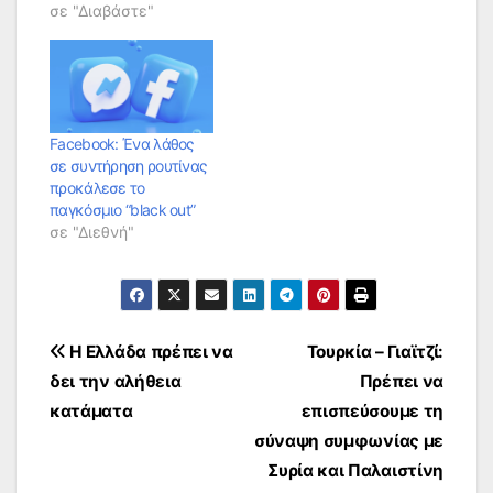
σε "Διαβάστε"
Facebook: Ένα λάθος
σε συντήρηση ρουτίνας
προκάλεσε το
παγκόσμιο “black out”
σε "Διεθνή"
Πλοήγηση
Η Ελλάδα πρέπει να
Τουρκία – Γιαϊτζί:
δει την αλήθεια
Πρέπει να
άρθρων
κατάματα
επισπεύσουμε τη
σύναψη συμφωνίας με
Συρία και Παλαιστίνη