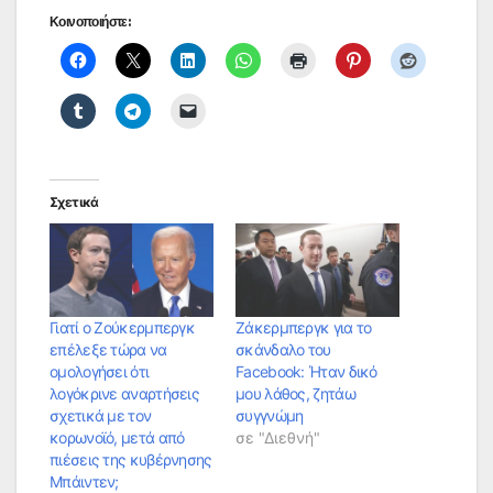
Κοινοποιήστε:
Σχετικά
Γιατί ο Ζούκερμπεργκ
Ζάκερμπεργκ για το
επέλεξε τώρα να
σκάνδαλο του
ομολογήσει ότι
Facebook: Ήταν δικό
λογόκρινε αναρτήσεις
μου λάθος, ζητάω
σχετικά με τον
συγγνώμη
κoρωνοϊό, μετά από
σε "Διεθνή"
πιέσεις της κυβέρνησης
Μπάιντεν;