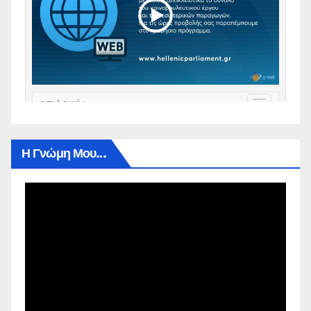
Η Γνώμη Μου…