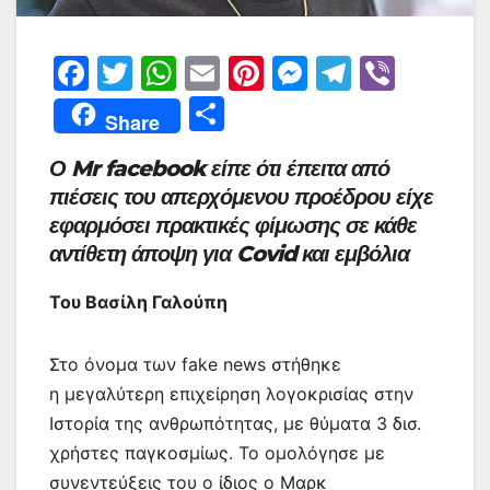
F
T
W
E
Pi
M
T
Vi
a
w
h
m
nt
e
el
b
Μ
Share
c
itt
at
ai
er
s
e
er
οι
Ο Mr facebook είπε ότι έπειτα από
e
er
s
l
e
s
gr
ρ
πιέσεις του απερχόμενου προέδρου είχε
b
A
st
e
a
α
εφαρμόσει πρακτικές φίμωσης σε κάθε
o
p
n
m
σ
αντίθετη άποψη για Covid και εμβόλια
o
p
g
τε
Του Βασίλη Γαλούπη
k
er
ίτ
ε
Στο όνομα των fake news στήθηκε
η μεγαλύτερη επιχείρηση λογοκρισίας στην
Ιστορία της ανθρωπότητας, με θύματα 3 δισ.
χρήστες παγκοσμίως. Το ομολόγησε με
συνεντεύξεις του ο ίδιος ο Μαρκ