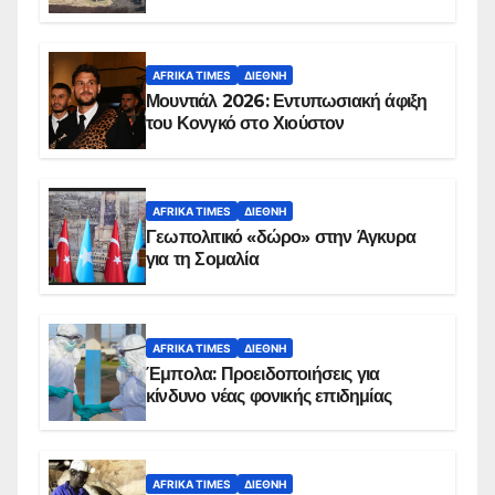
AFRIKA TIMES
ΔΙΕΘΝΉ
Μουντιάλ 2026: Εντυπωσιακή άφιξη
του Κονγκό στο Χιούστον
AFRIKA TIMES
ΔΙΕΘΝΉ
Γεωπολιτικό «δώρο» στην Άγκυρα
για τη Σομαλία
AFRIKA TIMES
ΔΙΕΘΝΉ
Έμπολα: Προειδοποιήσεις για
κίνδυνο νέας φονικής επιδημίας
AFRIKA TIMES
ΔΙΕΘΝΉ