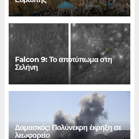
Falcon 9: Το αποτύπωμα στη
Σελήνη
Δαμασκός: Πολύνεκρη έκρηξη σε
λεωφορείο