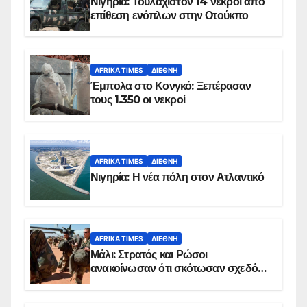
Νιγηρία: Τουλάχιστον 14 νεκροί από
επίθεση ενόπλων στην Οτούκπο
AFRIKA TIMES
ΔΙΕΘΝΉ
Έμπολα στο Κονγκό: Ξεπέρασαν
τους 1.350 οι νεκροί
AFRIKA TIMES
ΔΙΕΘΝΉ
Νιγηρία: Η νέα πόλη στον Ατλαντικό
AFRIKA TIMES
ΔΙΕΘΝΉ
Μάλι: Στρατός και Ρώσοι
ανακοίνωσαν ότι σκότωσαν σχεδόν
100 τζιχαντιστές