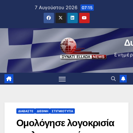
Μετάβαση
7 Αυγούστου 2026
07:15
στο
περιεχόμενο
Δ
Ενημέ
ΔΙΑΒΆΣΤΕ
ΔΙΕΘΝΉ
ΣΤΙΓΜΙΌΤΥΠΑ
Ομολόγησε λογοκρισία