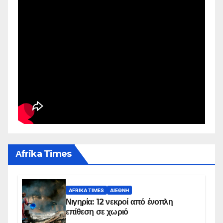
Αfrika Times
AFRIKA TIMES
ΔΙΕΘΝΉ
Νιγηρία: 12 νεκροί από ένοπλη
επίθεση σε χωριό