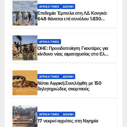
AFRIKA TIMES
ΔΙΕΘΝΉ
Επιδημία Έμπολα στη ΛΔ Κονγκό:
648 θάνατοι επί συνόλου 1.830
επιβεβαιωμένων κρουσμάτων
AFRIKA TIMES
ΟΗΕ: Προειδοποίηση Γκουτέρες για
κίνδυνο νέας αιματοχυσίας στο Ελ
Ομπέιντ του Σουδάν
AFRIKA TIMES
ΔΙΕΘΝΉ
Νότια Αφρική:Συνελήφθη με 150
δηλητηριώδεις σκορπιούς
AFRIKA TIMES
ΔΙΕΘΝΉ
17 νεκροί αγρότες στη Νιγηρία