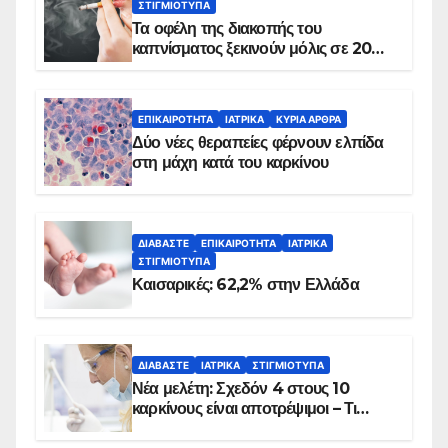
ΣΤΙΓΜΙΌΤΥΠΑ
Τα οφέλη της διακοπής του
καπνίσματος ξεκινούν μόλις σε 20
λεπτά
ΕΠΙΚΑΙΡΌΤΗΤΑ
ΙΑΤΡΙΚΆ
ΚΥΡΙΑ ΑΡΘΡΑ
Δύο νέες θεραπείες φέρνουν ελπίδα
στη μάχη κατά του καρκίνου
ΔΙΑΒΆΣΤΕ
ΕΠΙΚΑΙΡΌΤΗΤΑ
ΙΑΤΡΙΚΆ
ΣΤΙΓΜΙΌΤΥΠΑ
Καισαρικές: 62,2% στην Ελλάδα
ΔΙΑΒΆΣΤΕ
ΙΑΤΡΙΚΆ
ΣΤΙΓΜΙΌΤΥΠΑ
Νέα μελέτη: Σχεδόν 4 στους 10
καρκίνους είναι αποτρέψιμοι – Τι
δείχνουν τα στοιχεία