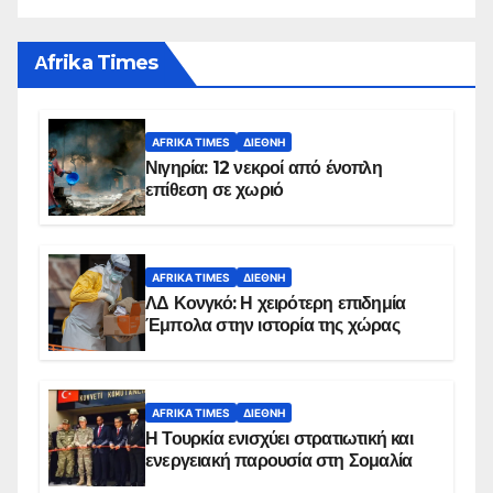
Αfrika Times
AFRIKA TIMES
ΔΙΕΘΝΉ
Νιγηρία: 12 νεκροί από ένοπλη
επίθεση σε χωριό
AFRIKA TIMES
ΔΙΕΘΝΉ
ΛΔ Κονγκό: Η χειρότερη επιδημία
Έμπολα στην ιστορία της χώρας
AFRIKA TIMES
ΔΙΕΘΝΉ
Η Τουρκία ενισχύει στρατιωτική και
ενεργειακή παρουσία στη Σομαλία