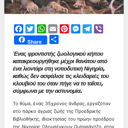
F
T
W
E
Pi
M
T
Vi
a
w
h
m
nt
e
el
b
Μ
Share
c
itt
at
ai
er
s
e
er
οι
Ένας φροντιστής ζωολογικού κήπου
e
er
s
l
e
s
gr
ρ
κατακρεουργήθηκε μέχρι θανάτου από
b
A
st
e
a
α
ένα λιοντάρι στη νοτιοδυτική Νιγηρία,
o
p
n
m
σ
καθώς δεν ασφάλισε τις κλειδαριές του
o
p
g
τε
κλουβιού του όταν πήγε να το ταΐσει,
k
er
σύμφωνα με την αστυνομία.
ίτ
ε
Το θύμα, ένας 35χρονος άνδρας, εργαζόταν
στο πάρκο άγριας ζωής της Προεδρικής
Βιβλιοθήκης, ιδιοκτησίας του πρώην προέδρου
της Νιγηρίας Ολουσέγκουν Ομπασάντζο, στην