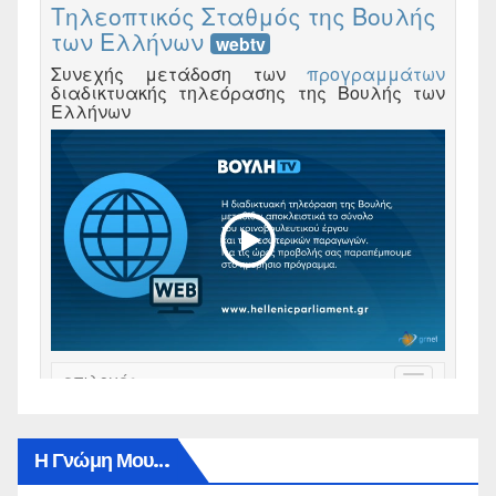
Η Γνώμη Μου…