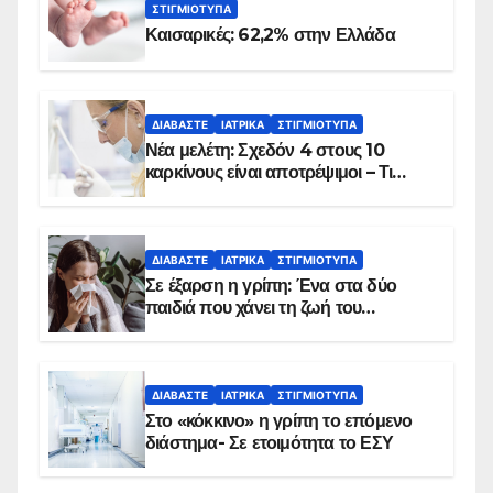
ΣΤΙΓΜΙΌΤΥΠΑ
Καισαρικές: 62,2% στην Ελλάδα
ΔΙΑΒΆΣΤΕ
ΙΑΤΡΙΚΆ
ΣΤΙΓΜΙΌΤΥΠΑ
Νέα μελέτη: Σχεδόν 4 στους 10
καρκίνους είναι αποτρέψιμοι – Τι
δείχνουν τα στοιχεία
ΔΙΑΒΆΣΤΕ
ΙΑΤΡΙΚΆ
ΣΤΙΓΜΙΌΤΥΠΑ
Σε έξαρση η γρίπη: Ένα στα δύο
παιδιά που χάνει τη ζωή του
αντιμετωπίζει υποκείμενο νόσημα –
Εμβολιασμό συνιστούν οι ειδικοί
ΔΙΑΒΆΣΤΕ
ΙΑΤΡΙΚΆ
ΣΤΙΓΜΙΌΤΥΠΑ
Στο «κόκκινο» η γρίπη το επόμενο
διάστημα- Σε ετοιμότητα το ΕΣΥ