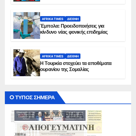
AFRIKA TIMES
ΔΙΕΘΝΉ
Έμπολα: Προειδοποιήσεις για
κίνδυνο νέας φονικής επιδημίας
AFRIKA TIMES
ΔΙΕΘΝΉ
Η Τουρκία στοχεύει τα αποθέματα
ουρανίου της Σομαλίας
O ΤΥΠΟΣ ΣΗΜΕΡΑ