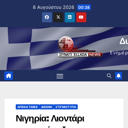
Μετάβαση
8 Αυγούστου 2026
00:38
στο
περιεχόμενο
Δ
Ενημέ
AFRIKA TIMES
ΔΙΕΘΝΉ
ΣΤΙΓΜΙΌΤΥΠΑ
Νιγηρία: Λιοντάρι