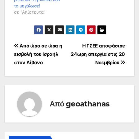
τα μεγάλωσε!
σε "Απίστευτα"
Πλοήγηση
Από ώρα σε ώρα η
Η ΓΣΕΕ αποφάσισε
εισβολή του Ισραήλ
24ωρη απεργία στις 20
άρθρων
στον Λίβανο
Νοεμβρίου
Από
geoathanas