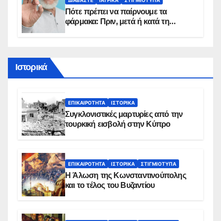
ΔΙΑΒΆΣΤΕ
ΙΑΤΡΙΚΆ
ΣΤΙΓΜΙΌΤΥΠΑ
Πότε πρέπει να παίρνουμε τα
φάρμακα: Πριν, μετά ή κατά τη
διάρκεια του φαγητού;
Ιστορικά
ΕΠΙΚΑΙΡΌΤΗΤΑ
ΙΣΤΟΡΙΚΆ
Συγκλονιστικές μαρτυρίες από την
τουρκική εισβολή στην Κύπρο
ΕΠΙΚΑΙΡΌΤΗΤΑ
ΙΣΤΟΡΙΚΆ
ΣΤΙΓΜΙΌΤΥΠΑ
Η Άλωση της Κωνσταντινούπολης
και το τέλος του Βυζαντίου