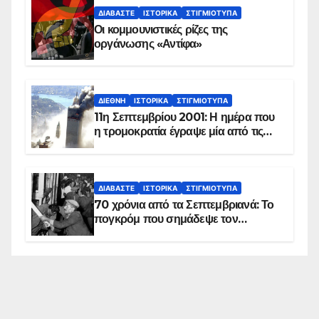
ΔΙΑΒΆΣΤΕ
ΙΣΤΟΡΙΚΆ
ΣΤΙΓΜΙΌΤΥΠΑ
Οι κομμουνιστικές ρίζες της
οργάνωσης «Αντίφα»
ΔΙΕΘΝΉ
ΙΣΤΟΡΙΚΆ
ΣΤΙΓΜΙΌΤΥΠΑ
11η Σεπτεμβρίου 2001: Η ημέρα που
η τρομοκρατία έγραψε μία από τις
πιο μαύρες σελίδες στην ιστορία του
πλανήτη
ΔΙΑΒΆΣΤΕ
ΙΣΤΟΡΙΚΆ
ΣΤΙΓΜΙΌΤΥΠΑ
70 χρόνια από τα Σεπτεμβριανά: Το
πογκρόμ που σημάδεψε τον
ελληνισμό της Κωνσταντινούπολης