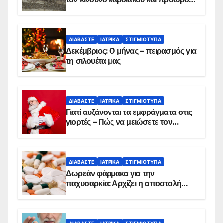
θανάτου
ΔΙΑΒΆΣΤΕ
ΙΑΤΡΙΚΆ
ΣΤΙΓΜΙΌΤΥΠΑ
Δεκέμβριος: Ο μήνας – πειρασμός για
τη σιλουέτα μας
ΔΙΑΒΆΣΤΕ
ΙΑΤΡΙΚΆ
ΣΤΙΓΜΙΌΤΥΠΑ
Γιατί αυξάνονται τα εμφράγματα στις
γιορτές – Πώς να μειώσετε τον
κίνδυνο, σύμφωνα με καρδιολόγο
ΔΙΑΒΆΣΤΕ
ΙΑΤΡΙΚΆ
ΣΤΙΓΜΙΌΤΥΠΑ
Δωρεάν φάρμακα για την
παχυσαρκία: Αρχίζει η αποστολή
sms για τους δικαιούχους – Οι
προϋποθέσεις ένταξης στο
πρόγραμμα