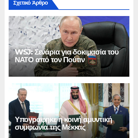
Σχετικό Άρθρο
WSJ: Σενάρια για δοκιμασία του
ΝΑΤΟ από τον Πούτιν
Υπογράφηκε η κοινή αμυντική
συμφωνία της Μέκκας