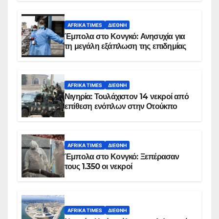
AFRIKA TIMES
ΔΙΕΘΝΉ
Έμπολα στο Κονγκό: Ανησυχία για
τη μεγάλη εξάπλωση της επιδημίας
AFRIKA TIMES
ΔΙΕΘΝΉ
Νιγηρία: Τουλάχιστον 14 νεκροί από
επίθεση ενόπλων στην Οτούκπο
AFRIKA TIMES
ΔΙΕΘΝΉ
Έμπολα στο Κονγκό: Ξεπέρασαν
τους 1.350 οι νεκροί
AFRIKA TIMES
ΔΙΕΘΝΉ