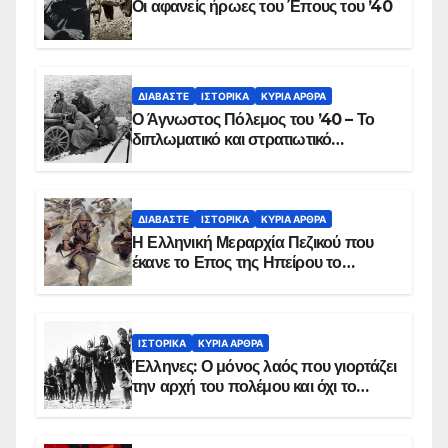
Οι αφανείς ήρωες του Έπους του ’40
ΔΙΑΒΆΣΤΕ
ΙΣΤΟΡΙΚΆ
ΚΥΡΙΑ ΑΡΘΡΑ
Ο Άγνωστος Πόλεμος του ’40 – Το
διπλωματικό και στρατιωτικό
παρασκήνιο
ΔΙΑΒΆΣΤΕ
ΙΣΤΟΡΙΚΆ
ΚΥΡΙΑ ΑΡΘΡΑ
Η Ελληνική Μεραρχία Πεζικού που
έκανε το Επος της Ηπείρου το
χειμώνα του 1940
ΙΣΤΟΡΙΚΆ
ΚΥΡΙΑ ΑΡΘΡΑ
Έλληνες: Ο μόνος λαός που γιορτάζει
την αρχή του πολέμου και όχι το
τέλος του