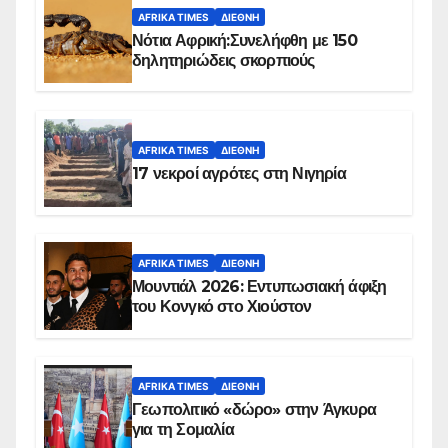
AFRIKA TIMES
ΔΙΕΘΝΉ
Νότια Αφρική:Συνελήφθη με 150
δηλητηριώδεις σκορπιούς
AFRIKA TIMES
ΔΙΕΘΝΉ
17 νεκροί αγρότες στη Νιγηρία
AFRIKA TIMES
ΔΙΕΘΝΉ
Μουντιάλ 2026: Εντυπωσιακή άφιξη
του Κονγκό στο Χιούστον
AFRIKA TIMES
ΔΙΕΘΝΉ
Γεωπολιτικό «δώρο» στην Άγκυρα
για τη Σομαλία