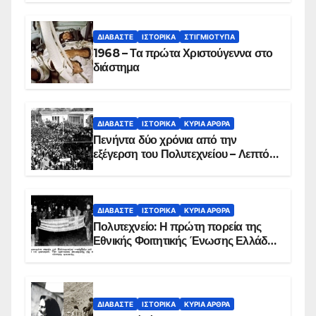
ΔΙΑΒΆΣΤΕ
ΙΣΤΟΡΙΚΆ
ΣΤΙΓΜΙΌΤΥΠΑ
1968 – Τα πρώτα Χριστούγεννα στο
διάστημα
ΔΙΑΒΆΣΤΕ
ΙΣΤΟΡΙΚΆ
ΚΥΡΙΑ ΑΡΘΡΑ
Πενήντα δύο χρόνια από την
εξέγερση του Πολυτεχνείου – Λεπτό
προς λεπτό η εισβολή – ΦΩΤΟ και
ΒΙΝΤΕΟ
ΔΙΑΒΆΣΤΕ
ΙΣΤΟΡΙΚΆ
ΚΥΡΙΑ ΑΡΘΡΑ
Πολυτεχνείο: Η πρώτη πορεία της
Εθνικής Φοιτητικής Ένωσης Ελλάδος
στις 17 Νοεμβρίου 1975 με την
αιματοβαμμένη σημαία
ΔΙΑΒΆΣΤΕ
ΙΣΤΟΡΙΚΆ
ΚΥΡΙΑ ΑΡΘΡΑ