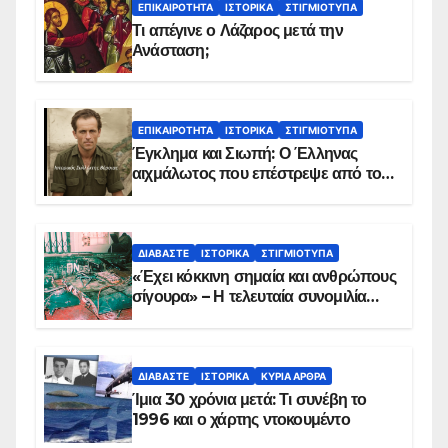
ΕΠΙΚΑΙΡΌΤΗΤΑ
ΙΣΤΟΡΙΚΆ
ΣΤΙΓΜΙΌΤΥΠΑ
Τι απέγινε ο Λάζαρος μετά την
Ανάσταση;
ΕΠΙΚΑΙΡΌΤΗΤΑ
ΙΣΤΟΡΙΚΆ
ΣΤΙΓΜΙΌΤΥΠΑ
Έγκλημα και Σιωπή: Ο Έλληνας
αιχμάλωτος που επέστρεψε από το
Παραπέτασμα
ΔΙΑΒΆΣΤΕ
ΙΣΤΟΡΙΚΆ
ΣΤΙΓΜΙΌΤΥΠΑ
«Έχει κόκκινη σημαία και ανθρώπους
σίγουρα» – Η τελευταία συνομιλία
των ηρώων στα Ίμια, πριν τη
συντριβή του ελικοπτέρου
ΔΙΑΒΆΣΤΕ
ΙΣΤΟΡΙΚΆ
ΚΥΡΙΑ ΑΡΘΡΑ
Ίμια 30 χρόνια μετά: Τι συνέβη το
1996 και ο χάρτης ντοκουμέντο