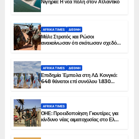
Νιγηρία: Η νέα πόλη στον Ατλαντικό
AFRIKA TIMES
ΔΙΕΘΝΉ
Μάλι: Στρατός και Ρώσοι
ανακοίνωσαν ότι σκότωσαν σχεδόν
100 τζιχαντιστές
AFRIKA TIMES
ΔΙΕΘΝΉ
Επιδημία Έμπολα στη ΛΔ Κονγκό:
648 θάνατοι επί συνόλου 1.830
επιβεβαιωμένων κρουσμάτων
AFRIKA TIMES
ΟΗΕ: Προειδοποίηση Γκουτέρες για
κίνδυνο νέας αιματοχυσίας στο Ελ
Ομπέιντ του Σουδάν