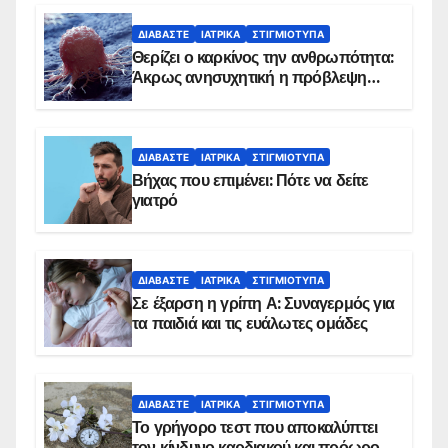
ΔΙΑΒΆΣΤΕ
ΙΑΤΡΙΚΆ
ΣΤΙΓΜΙΌΤΥΠΑ
Θερίζει ο καρκίνος την ανθρωπότητα:
Άκρως ανησυχητική η πρόβλεψη…
ΔΙΑΒΆΣΤΕ
ΙΑΤΡΙΚΆ
ΣΤΙΓΜΙΌΤΥΠΑ
Βήχας που επιμένει: Πότε να δείτε
γιατρό
ΔΙΑΒΆΣΤΕ
ΙΑΤΡΙΚΆ
ΣΤΙΓΜΙΌΤΥΠΑ
Σε έξαρση η γρίπη Α: Συναγερμός για
τα παιδιά και τις ευάλωτες ομάδες
ΔΙΑΒΆΣΤΕ
ΙΑΤΡΙΚΆ
ΣΤΙΓΜΙΌΤΥΠΑ
Το γρήγορο τεστ που αποκαλύπτει
τον κίνδυνο καρδιακού και πρόωρου