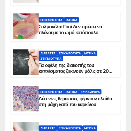
ΕΠΙΚΑΙΡΌΤΗΤΑ
ΙΑΤΡΙΚΆ
Σαλμονέλα: Γιατί δεν πρέπει να
πλένουμε το ωμό κοτόπουλο
ΔΙΑΒΆΣΤΕ
ΕΠΙΚΑΙΡΌΤΗΤΑ
ΙΑΤΡΙΚΆ
ΣΤΙΓΜΙΌΤΥΠΑ
Τα οφέλη της διακοπής του
καπνίσματος ξεκινούν μόλις σε 20
λεπτά
ΕΠΙΚΑΙΡΌΤΗΤΑ
ΙΑΤΡΙΚΆ
ΚΥΡΙΑ ΑΡΘΡΑ
Δύο νέες θεραπείες φέρνουν ελπίδα
στη μάχη κατά του καρκίνου
ΔΙΑΒΆΣΤΕ
ΕΠΙΚΑΙΡΌΤΗΤΑ
ΙΑΤΡΙΚΆ