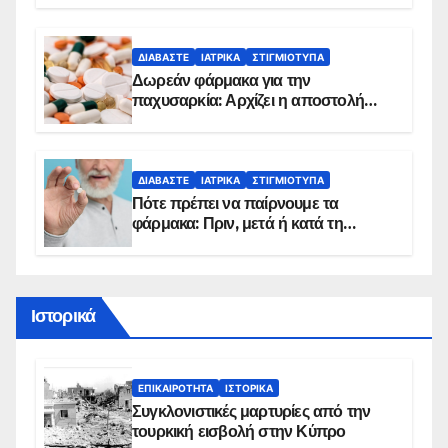
ΔΙΑΒΆΣΤΕ
ΙΑΤΡΙΚΆ
ΣΤΙΓΜΙΌΤΥΠΑ
Δωρεάν φάρμακα για την
παχυσαρκία: Αρχίζει η αποστολή
sms για τους δικαιούχους – Οι
προϋποθέσεις ένταξης στο
πρόγραμμα
ΔΙΑΒΆΣΤΕ
ΙΑΤΡΙΚΆ
ΣΤΙΓΜΙΌΤΥΠΑ
Πότε πρέπει να παίρνουμε τα
φάρμακα: Πριν, μετά ή κατά τη
διάρκεια του φαγητού;
Ιστορικά
ΕΠΙΚΑΙΡΌΤΗΤΑ
ΙΣΤΟΡΙΚΆ
Συγκλονιστικές μαρτυρίες από την
τουρκική εισβολή στην Κύπρο