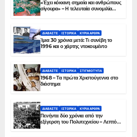
«Έχει κόκκινη σημαία και ανθρώπους
σίγουρα» – Η τελευταία συνομιλία
των ηρώων στα Ίμια, πριν τη
συντριβή του ελικοπτέρου
ΔΙΑΒΆΣΤΕ
ΙΣΤΟΡΙΚΆ
ΚΥΡΙΑ ΑΡΘΡΑ
Ίμια 30 χρόνια μετά: Τι συνέβη το
1996 και ο χάρτης ντοκουμέντο
ΔΙΑΒΆΣΤΕ
ΙΣΤΟΡΙΚΆ
ΣΤΙΓΜΙΌΤΥΠΑ
1968 – Τα πρώτα Χριστούγεννα στο
διάστημα
ΔΙΑΒΆΣΤΕ
ΙΣΤΟΡΙΚΆ
ΚΥΡΙΑ ΑΡΘΡΑ
Πενήντα δύο χρόνια από την
εξέγερση του Πολυτεχνείου – Λεπτό
προς λεπτό η εισβολή – ΦΩΤΟ και
ΒΙΝΤΕΟ