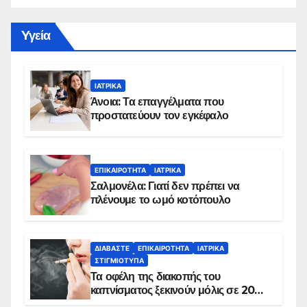
Yγεία
ΙΑΤΡΙΚΆ
Άνοια: Τα επαγγέλματα που
προστατεύουν τον εγκέφαλο
ΕΠΙΚΑΙΡΌΤΗΤΑ
ΙΑΤΡΙΚΆ
Σαλμονέλα: Γιατί δεν πρέπει να
πλένουμε το ωμό κοτόπουλο
ΔΙΑΒΆΣΤΕ
ΕΠΙΚΑΙΡΌΤΗΤΑ
ΙΑΤΡΙΚΆ
ΣΤΙΓΜΙΌΤΥΠΑ
Τα οφέλη της διακοπής του
καπνίσματος ξεκινούν μόλις σε 20
λεπτά