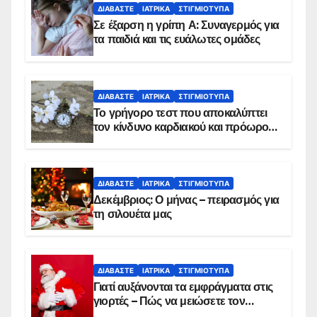
ΔΙΑΒΆΣΤΕ
ΙΑΤΡΙΚΆ
ΣΤΙΓΜΙΌΤΥΠΑ
Σε έξαρση η γρίπη Α: Συναγερμός για
τα παιδιά και τις ευάλωτες ομάδες
ΔΙΑΒΆΣΤΕ
ΙΑΤΡΙΚΆ
ΣΤΙΓΜΙΌΤΥΠΑ
Το γρήγορο τεστ που αποκαλύπτει
τον κίνδυνο καρδιακού και πρόωρου
θανάτου
ΔΙΑΒΆΣΤΕ
ΙΑΤΡΙΚΆ
ΣΤΙΓΜΙΌΤΥΠΑ
Δεκέμβριος: Ο μήνας – πειρασμός για
τη σιλουέτα μας
ΔΙΑΒΆΣΤΕ
ΙΑΤΡΙΚΆ
ΣΤΙΓΜΙΌΤΥΠΑ
Γιατί αυξάνονται τα εμφράγματα στις
γιορτές – Πώς να μειώσετε τον
κίνδυνο, σύμφωνα με καρδιολόγο