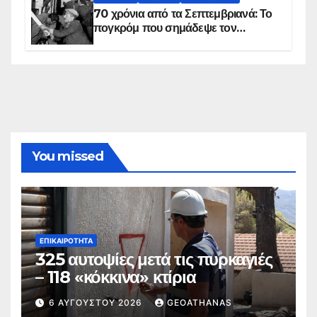
70 χρόνια από τα Σεπτεμβριανά: Το
πογκρόμ που σημάδεψε τον
ελληνισμό της Κωνσταντινούπολης
You missed
ΕΠΙΚΑΙΡΌΤΗΤΑ
325 αυτοψίες μετά τις πυρκαγιές
– 118 «κόκκινα» κτίρια
6 ΑΥΓΟΎΣΤΟΥ 2026
GEOATHANAS