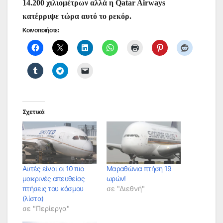
14.200 χιλιομέτρων αλλά η Qatar Airways
κατέρριψε τώρα αυτό το ρεκόρ.
Κοινοποιήστε:
Σχετικά
Αυτές είναι οι 10 πιο
Μαραθώνια πτήση 19
μακρινές απευθείας
ωρών!
πτήσεις του κόσμου
σε "Διεθνή"
(λίστα)
σε "Περίεργα"