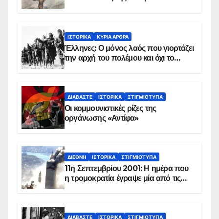
χειμώνα του 1940
ΙΣΤΟΡΙΚΆ
ΚΥΡΙΑ ΑΡΘΡΑ
Έλληνες: Ο μόνος λαός που γιορτάζει
την αρχή του πολέμου και όχι το
τέλος του
ΔΙΑΒΆΣΤΕ
ΙΣΤΟΡΙΚΆ
ΣΤΙΓΜΙΌΤΥΠΑ
Οι κομμουνιστικές ρίζες της
οργάνωσης «Αντίφα»
ΔΙΕΘΝΉ
ΙΣΤΟΡΙΚΆ
ΣΤΙΓΜΙΌΤΥΠΑ
11η Σεπτεμβρίου 2001: Η ημέρα που
η τρομοκρατία έγραψε μία από τις
πιο μαύρες σελίδες στην ιστορία του
πλανήτη
ΔΙΑΒΆΣΤΕ
ΙΣΤΟΡΙΚΆ
ΣΤΙΓΜΙΌΤΥΠΑ