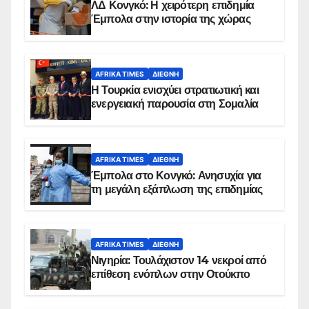
ΛΔ Κονγκό: Η χειρότερη επιδημία
Έμπολα στην ιστορία της χώρας
AFRIKA TIMES
ΔΙΕΘΝΉ
Η Τουρκία ενισχύει στρατιωτική και
ενεργειακή παρουσία στη Σομαλία
AFRIKA TIMES
ΔΙΕΘΝΉ
Έμπολα στο Κονγκό: Ανησυχία για
τη μεγάλη εξάπλωση της επιδημίας
AFRIKA TIMES
ΔΙΕΘΝΉ
Νιγηρία: Τουλάχιστον 14 νεκροί από
επίθεση ενόπλων στην Οτούκπο