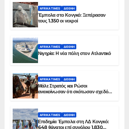
AFRIKA TIMES
ΔΙΕΘΝΉ
Έμπολα στο Κονγκό: Ξεπέρασαν
τους 1.350 οι νεκροί
AFRIKA TIMES
ΔΙΕΘΝΉ
Νιγηρία: Η νέα πόλη στον Ατλαντικό
AFRIKA TIMES
ΔΙΕΘΝΉ
Μάλι: Στρατός και Ρώσοι
ανακοίνωσαν ότι σκότωσαν σχεδόν
100 τζιχαντιστές
AFRIKA TIMES
ΔΙΕΘΝΉ
Επιδημία Έμπολα στη ΛΔ Κονγκό:
648 θάνατοι επί συνόλου 1.830