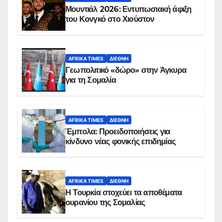
Μουντιάλ 2026: Εντυπωσιακή άφιξη
του Κονγκό στο Χιούστον
AFRIKA TIMES
ΔΙΕΘΝΉ
Γεωπολιτικό «δώρο» στην Άγκυρα
για τη Σομαλία
AFRIKA TIMES
ΔΙΕΘΝΉ
Έμπολα: Προειδοποιήσεις για
κίνδυνο νέας φονικής επιδημίας
AFRIKA TIMES
ΔΙΕΘΝΉ
Η Τουρκία στοχεύει τα αποθέματα
ουρανίου της Σομαλίας