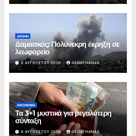
ΔΙΕΘΝΉ
Δαμασκός: Πολύνεκρη έκρηξη σε
λεωφορείο
6 ΑΥΓΟΎΣΤΟΥ 2026
GEOATHANAS
ΟΙΚΟΝΟΜΊΑ
Τα 3+1 μυστικά για μεγαλύτερη
σύνταξη
6 ΑΥΓΟΎΣΤΟΥ 2026
GEOATHANAS