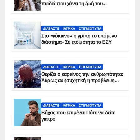
παιδιά που χάνει τη ζωή του
αντιμετωπίζει υποκείμενο νόσημα –
Εμβολιασμό συνιστούν οι ειδικοί
ΔΙΑΒΆΣΤΕ
ΙΑΤΡΙΚΆ
ΣΤΙΓΜΙΌΤΥΠΑ
Στο «κόκκινο» η γρίπη το επόμενο
διάστημα- Σε ετοιμότητα το ΕΣΥ
ΔΙΑΒΆΣΤΕ
ΙΑΤΡΙΚΆ
ΣΤΙΓΜΙΌΤΥΠΑ
Θερίζει ο καρκίνος την ανθρωπότητα:
Άκρως ανησυχητική η πρόβλεψη…
ΔΙΑΒΆΣΤΕ
ΙΑΤΡΙΚΆ
ΣΤΙΓΜΙΌΤΥΠΑ
Βήχας που επιμένει: Πότε να δείτε
γιατρό