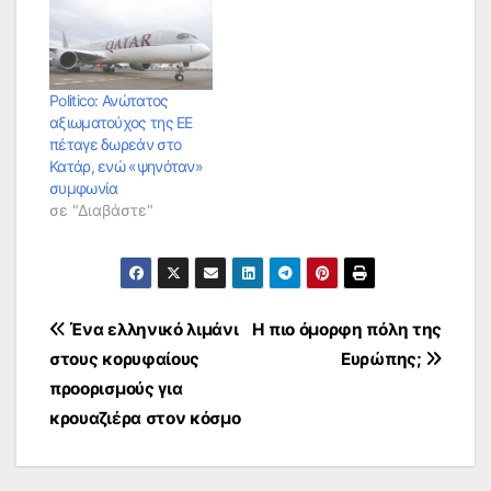
Politico: Ανώτατος
αξιωματούχος της ΕΕ
πέταγε δωρεάν στο
Κατάρ, ενώ «ψηνόταν»
συμφωνία
σε "Διαβάστε"
Πλοήγηση
Ένα ελληνικό λιμάνι
Η πιο όμορφη πόλη της
στους κορυφαίους
Ευρώπης;
άρθρων
προορισμούς για
κρουαζιέρα στον κόσμο