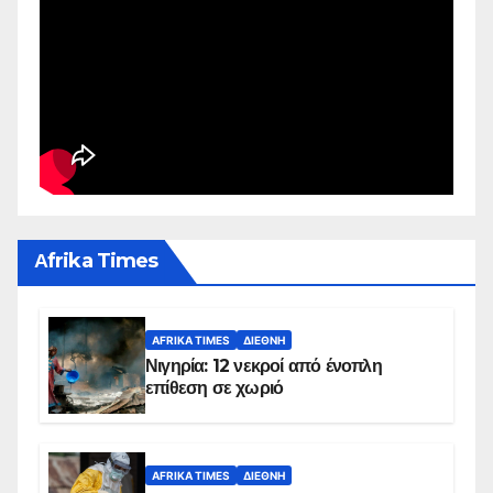
Αfrika Times
AFRIKA TIMES
ΔΙΕΘΝΉ
Νιγηρία: 12 νεκροί από ένοπλη
επίθεση σε χωριό
AFRIKA TIMES
ΔΙΕΘΝΉ