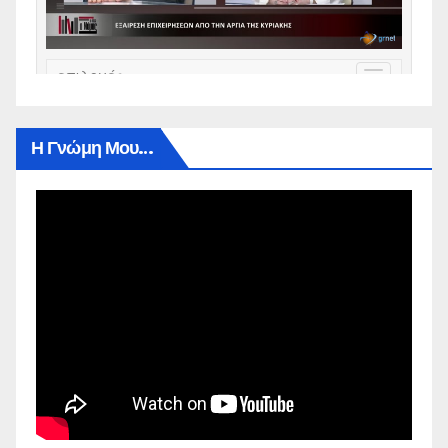
Η Γνώμη Μου…