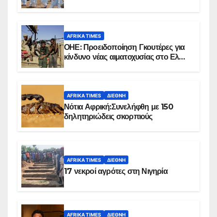
επιβεβαιωμένων κρουσμάτων
AFRIKA TIMES
ΟΗΕ: Προειδοποίηση Γκουτέρες για
κίνδυνο νέας αιματοχυσίας στο Ελ
Ομπέιντ του Σουδάν
AFRIKA TIMES
ΔΙΕΘΝΉ
Νότια Αφρική:Συνελήφθη με 150
δηλητηριώδεις σκορπιούς
AFRIKA TIMES
ΔΙΕΘΝΉ
17 νεκροί αγρότες στη Νιγηρία
AFRIKA TIMES
ΔΙΕΘΝΉ