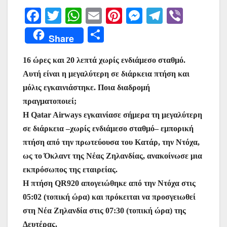
F
T
W
E
Pi
M
T
Vi
a
w
h
m
nt
e
el
b
Μ
Share
c
itt
at
ai
er
s
e
er
οι
e
er
s
l
e
s
gr
16 ώρες και 20 λεπτά χωρίς ενδιάμεσο σταθμό.
ρ
Αυτή είναι η μεγαλύτερη σε διάρκεια πτήση και
b
A
st
e
a
α
μόλις εγκαινιάστηκε. Ποια διαδρομή
o
p
n
m
σ
πραγματοποιεί;
o
p
g
τε
Η Qatar Airways εγκαινίασε σήμερα τη μεγαλύτερη
k
er
ίτ
σε διάρκεια –χωρίς ενδιάμεσο σταθμό– εμπορική
πτήση από την πρωτεύουσα του Κατάρ, την Ντόχα,
ε
ως το Όκλαντ της Νέας Ζηλανδίας, ανακοίνωσε μια
εκπρόσωπος της εταιρείας.
Η πτήση QR920 απογειώθηκε από την Ντόχα στις
05:02 (τοπική ώρα) και πρόκειται να προσγειωθεί
στη Νέα Ζηλανδία στις 07:30 (τοπική ώρα) της
Δευτέρας.