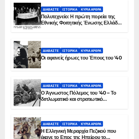
ΔΙΑΒΆΣΤΕ
ΙΣΤΟΡΙΚΆ
ΚΥΡΙΑ ΑΡΘΡΑ
Πολυτεχνείο: Η πρώτη πορεία της
Εθνικής Φοιτητικής Ένωσης Ελλάδος
στις 17 Νοεμβρίου 1975 με την
αιματοβαμμένη σημαία
ΔΙΑΒΆΣΤΕ
ΙΣΤΟΡΙΚΆ
ΚΥΡΙΑ ΑΡΘΡΑ
Οι αφανείς ήρωες του Έπους του ’40
ΔΙΑΒΆΣΤΕ
ΙΣΤΟΡΙΚΆ
ΚΥΡΙΑ ΑΡΘΡΑ
Ο Άγνωστος Πόλεμος του ’40 – Το
διπλωματικό και στρατιωτικό
παρασκήνιο
ΔΙΑΒΆΣΤΕ
ΙΣΤΟΡΙΚΆ
ΚΥΡΙΑ ΑΡΘΡΑ
Η Ελληνική Μεραρχία Πεζικού που
έκανε το Επος της Ηπείρου το