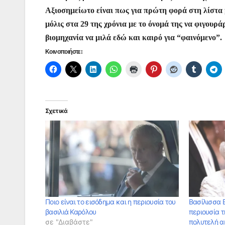
k
er
Αξιοσημείωτο είναι πως για πρώτη φορά στη λίστα 
μόλις στα 29 της χρόνια με το όνομά της να φιγουρά
βιομηχανία να μιλά εδώ και καιρό για “φαινόμενο”.
Κοινοποιήστε:
Σχετικά
Ποιο είναι το εισόδημα και η περιουσία του
Βασίλισσα Ε
βασιλιά Καρόλου
περιουσία 
σε "Διαβάστε"
πολυτελή α