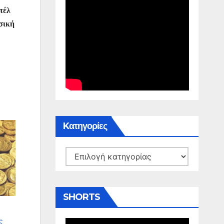
τέλ
υσική
Kατηγορίες
Kατηγορίες
SHORTS
ς