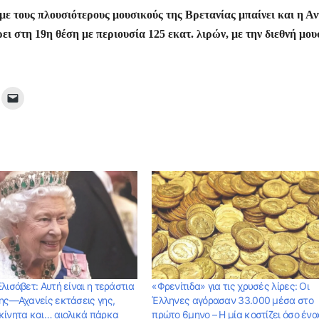
ε
με τους πλουσιότερους μουσικούς της Βρετανίας μπαίνει και η Αν
ρει στη 19η θέση με περιουσία 125 εκατ. λιρών, με την διεθνή μο
λισάβετ: Αυτή είναι η τεράστια
«Φρενίτιδα» για τις χρυσές λίρες: Οι
της—Αχανείς εκτάσεις γης,
Έλληνες αγόρασαν 33.000 μέσα στο
κίνητα και… αιολικά πάρκα
πρώτο 6μηνο – Η μία κοστίζει όσο ένα