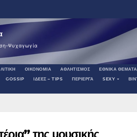
α
ση-Ψυχαγωγία
ΛΙΤΙΚΉ
ΟΙΚΟΝΟΜΊΑ
ΑΘΛΗΤΙΣΜΌΣ
ΕΘΝΙΚΆ ΘΈΜΑΤΑ
GOSSIP
ΙΔΈΕΣ – TIPS
ΠΕΡΊΕΡΓΑ
SEXY
ΒΙ
τέρια” της μουσικής