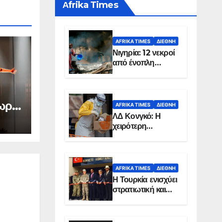
Αfrika Times
AFRIKA TIMES
ΔΙΕΘΝΉ
Νιγηρία: 12 νεκροί
από ένοπλη
επίθεση σε χωριό
τωρ
AFRIKA TIMES
ΔΙΕΘΝΉ
’
ΛΔ Κονγκό: Η
χειρότερη
α
επιδημία Έμπολα
ούν
στην ιστορία της
ς
χώρας
AFRIKA TIMES
ΔΙΕΘΝΉ
Η Τουρκία ενισχύει
στρατιωτική και
ενεργειακή
παρουσία στη
Σομαλία