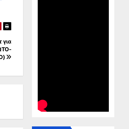
τ για
ΩΤΟ-
Ο)