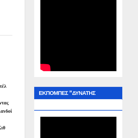
τέλ
ΕΚΠΟΜΠΕΣ ”ΔΥΝΑΤΗΣ
ντας
ΕΛΛΑΔΑΣ”
λανδοί
Κιθ