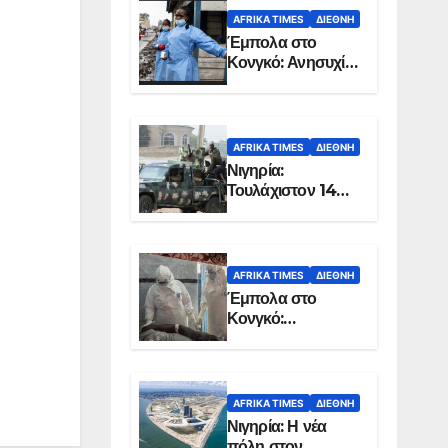
AFRIKA TIMES
ΔΙΕΘΝΉ
Έμπολα στο
Κονγκό: Ανησυχία
για τη μεγάλη
εξάπλωση της
επιδημίας
AFRIKA TIMES
ΔΙΕΘΝΉ
Νιγηρία:
Τουλάχιστον 14
νεκροί από
επίθεση ενόπλων
στην Οτούκπο
AFRIKA TIMES
ΔΙΕΘΝΉ
Έμπολα στο
Κονγκό:
Ξεπέρασαν τους
1.350 οι νεκροί
AFRIKA TIMES
ΔΙΕΘΝΉ
Νιγηρία: Η νέα
πόλη στον