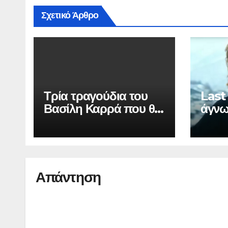
Σχετικό Άρθρο
Τρία τραγούδια του
Last
Βασίλη Καρρά που θα
άγνω
θυμόμαστε για πάντα
τραγ
σημά
Geor
Απάντηση