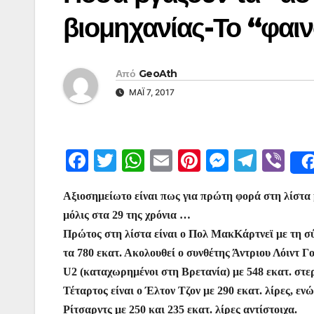
βιομηχανίας-Το “φαι
Από
GeoAth
ΜΆΙ 7, 2017
F
T
W
E
Pi
M
T
Vi
a
w
h
m
nt
e
el
b
Αξιοσημείωτο είναι πως για πρώτη φορά στη λίστα 
c
itt
at
ai
er
s
e
er
μόλις στα 29 της χρόνια …
e
er
s
l
e
s
gr
Πρώτος στη λίστα είναι ο Πολ ΜακΚάρτνεϊ με τη σύ
b
A
st
e
a
τα 780 εκατ. Ακολουθεί ο συνθέτης Άντριου Λόιντ Γο
o
p
n
m
U2 (καταχωρημένοι στη Βρετανία) με 548 εκατ. στερ
o
p
g
Τέταρτος είναι ο Έλτον Τζον με 290 εκατ. λίρες, εν
Ρίτσαρντς με 250 και 235 εκατ. λίρες αντίστοιχα.