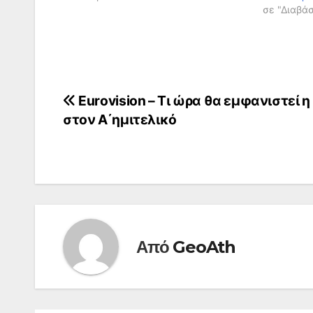
σε "Διαβά
Πλοήγηση
Eurovision – Τι ώρα θα εμφανιστεί η
στον Α΄ημιτελικό
άρθρων
Από
GeoAth