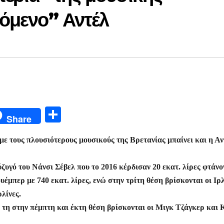
νόμενο” Αντέλ
Μ
Share
οι
με τους πλουσιότερους μουσικούς της Βρετανίας μπαίνει και η Αν
ρ
α
ζυγό του Νάνσι Σέβελ που το 2016 κέρδισαν 20 εκατ. λίρες φτάνο
σ
υέμπερ με 740 εκατ. λίρες, ενώ στην τρίτη θέση βρίσκονται οι Ιρ
τε
λίνες.
ίτ
ώ τη στην πέμπτη και έκτη θέση βρίσκονται οι Μιγκ Τζάγκερ και 