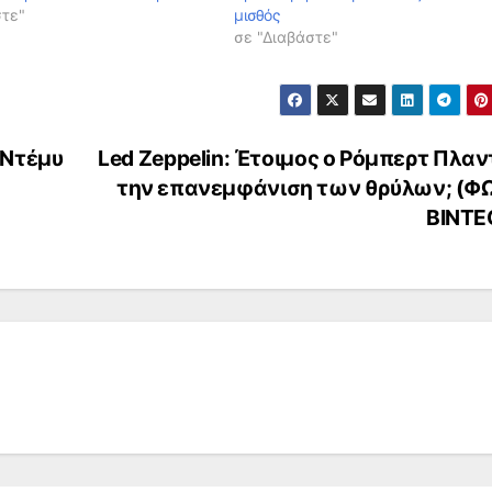
στε"
μισθός
σε "Διαβάστε"
 Ντέμυ
Led Zeppelin: Έτοιμος ο Ρόμπερτ Πλαν
την επανεμφάνιση των θρύλων; (Φ
ΒΙΝΤΕ