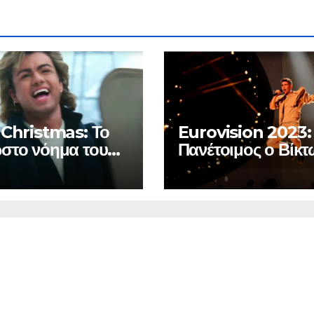
 Christmas: Το
Eurovision 2023:
στο νόημα του
Πανέτοιμος ο Βίκ
ουδιού που
Βερνίκος για τον β
δεψε τον
ημιτελικό – Σε ποι
ge Michael
θέση θα εμφανιστ
Ελλάδα και Κύπρο