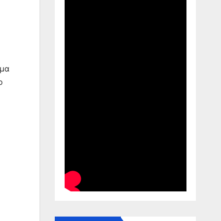
σμα
ο