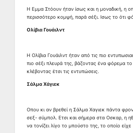
Η Εμμα Στόουν ήταν ίσως και η μοναδική, η ο
περισσότερο κομψή, παρά σέξι. Ισως το ότι φό
Ολίβια Γουάιλντ
Η Ολίβια Γουάιλντ ήταν από τις πιο εντυπωσια
πιο σέξι πλευρά της, βάζοντας ένα φόρεμα το
κλέβοντας έτσι τις εντυπώσεις.
Σάλμα Χάγιεκ
Οπου κι αν βρεθεί η Σάλμα Χαγιεκ πάντα φρο
σεξ- σύμπολ. Ετσι και σήμερα στα Οσκαρ, η 
να τονίζει λίγο το μπούστο της, το οποίο είχε