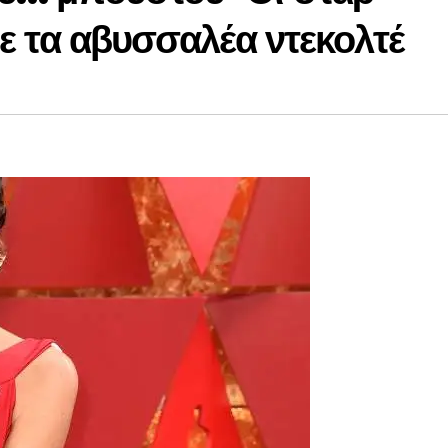
με τα αβυσσαλέα ντεκολτέ