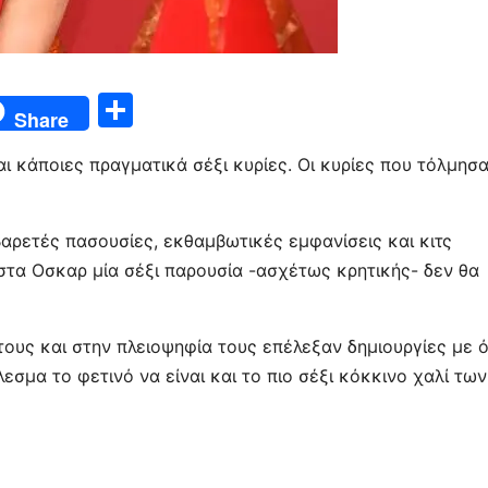
Μ
Share
οι
 κάποιες πραγματικά σέξι κυρίες. Οι κυρίες που τόλμησ
ρ
α
σ
αρετές πασουσίες, εκθαμβωτικές εμφανίσεις και κιτς
στα Οσκαρ μία σέξι παρουσία -ασχέτως κρητικής- δεν θα
τε
ίτ
ε
 τους και στην πλειοψηφία τους επέλεξαν δημιουργίες με 
σμα το φετινό να είναι και το πιο σέξι κόκκινο χαλί των