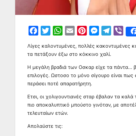
F
T
W
E
Pi
M
T
Vi
a
w
h
m
nt
e
el
b
Λίγες καλοντυμένες, πολλές κακοντυμένες και
c
itt
at
ai
er
s
e
er
τα πετάξουν έξω στο κόκκινο χαλί.
e
er
s
l
e
s
gr
b
A
st
e
a
Η μεγάλη βραδιά των Οσκαρ είχε τα πάντα… β
επιλογές. Ωστοσο το μόνο σίγουρο είναι πως 
o
p
n
m
περάσει ποτέ απαρατήρητη.
o
p
g
k
er
Ετσι, οι χολιγουντιανές σταρ έβαλαν τα καλά
πιο αποκαλυπτικό μπούστο γινόταν, με αποτέλε
τελευταίων ετών.
Απολαύστε τις: