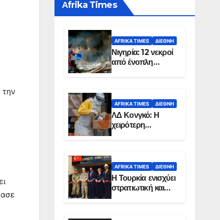
Αfrika Times
AFRIKA TIMES
ΔΙΕΘΝΉ
Νιγηρία: 12 νεκροί
από ένοπλη
επίθεση σε χωριό
 την
AFRIKA TIMES
ΔΙΕΘΝΉ
ΛΔ Κονγκό: Η
χειρότερη
επιδημία Έμπολα
στην ιστορία της
χώρας
AFRIKA TIMES
ΔΙΕΘΝΉ
Η Τουρκία ενισχύει
ει
στρατιωτική και
χασε
ενεργειακή
παρουσία στη
Σομαλία