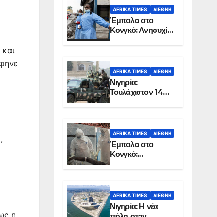
AFRIKA TIMES
ΔΙΕΘΝΉ
Έμπολα στο
Κονγκό: Ανησυχία
για τη μεγάλη
εξάπλωση της
 και
επιδημίας
άφηνε
AFRIKA TIMES
ΔΙΕΘΝΉ
Νιγηρία:
Τουλάχιστον 14
νεκροί από
επίθεση ενόπλων
στην Οτούκπο
AFRIKA TIMES
ΔΙΕΘΝΉ
,
Έμπολα στο
Κονγκό:
Ξεπέρασαν τους
1.350 οι νεκροί
AFRIKA TIMES
ΔΙΕΘΝΉ
Νιγηρία: Η νέα
ως η
πόλη στον