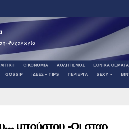
α
ση-Ψυχαγωγία
ΛΙΤΙΚΉ
ΟΙΚΟΝΟΜΊΑ
ΑΘΛΗΤΙΣΜΌΣ
ΕΘΝΙΚΆ ΘΈΜΑΤΑ
GOSSIP
ΙΔΈΕΣ – TIPS
ΠΕΡΊΕΡΓΑ
SEXY
ΒΙ
ου… μπούστου -Οι σταρ