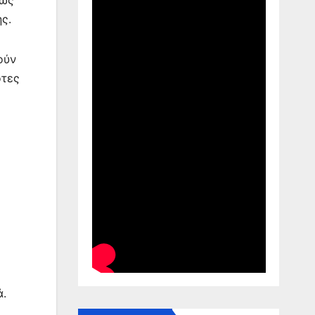
ς.
ούν
ότες
ά.