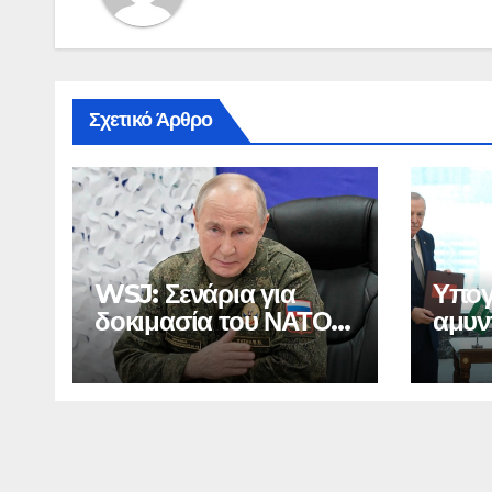
Σχετικό Άρθρο
WSJ: Σενάρια για
Υπογ
δοκιμασία του ΝΑΤΟ
αμυν
από τον Πούτιν
της 