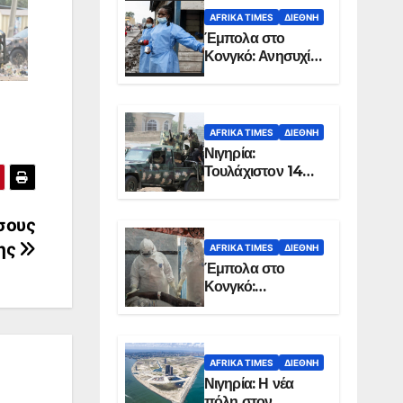
AFRIKA TIMES
ΔΙΕΘΝΉ
Έμπολα στο
Κονγκό: Ανησυχία
για τη μεγάλη
εξάπλωση της
επιδημίας
AFRIKA TIMES
ΔΙΕΘΝΉ
Νιγηρία:
Τουλάχιστον 14
νεκροί από
επίθεση ενόπλων
ώσους
στην Οτούκπο
χης
AFRIKA TIMES
ΔΙΕΘΝΉ
Έμπολα στο
Κονγκό:
Ξεπέρασαν τους
1.350 οι νεκροί
AFRIKA TIMES
ΔΙΕΘΝΉ
Νιγηρία: Η νέα
πόλη στον