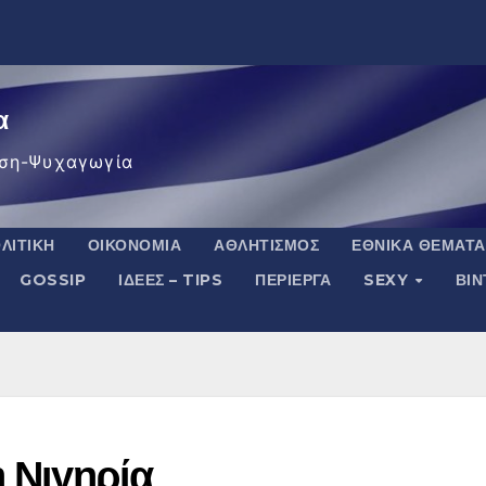
α
ση-Ψυχαγωγία
ΛΙΤΙΚΉ
ΟΙΚΟΝΟΜΊΑ
ΑΘΛΗΤΙΣΜΌΣ
ΕΘΝΙΚΆ ΘΈΜΑΤΑ
GOSSIP
ΙΔΈΕΣ – TIPS
ΠΕΡΊΕΡΓΑ
SEXY
ΒΙ
η Νιγηρία