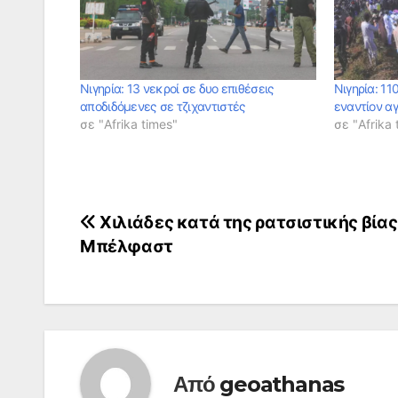
Νιγηρία: 13 νεκροί σε δυο επιθέσεις
Νιγηρία: 11
αποδιδόμενες σε τζιχαντιστές
εναντίον α
σε "Afrika times"
σε "Afrika 
Πλοήγηση
Χιλιάδες κατά της ρατσιστικής βίας
Μπέλφαστ
άρθρων
Από
geoathanas