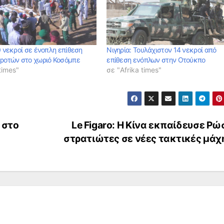
0 νεκροί σε ένοπλη επίθεση
Νιγηρία: Τουλάχιστον 14 νεκροί από
γροτών στο χωριό Κοσόμπε
επίθεση ενόπλων στην Οτούκπο
times"
σε "Afrika times"
 στο
Le Figaro: Η Κίνα εκπαίδευσε Ρ
στρατιώτες σε νέες τακτικές μά