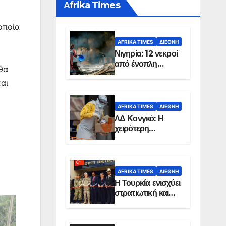
Αfrika Times
οποία
AFRIKA TIMES
ΔΙΕΘΝΉ
Νιγηρία: 12 νεκροί
από ένοπλη
θα
επίθεση σε χωριό
αι
AFRIKA TIMES
ΔΙΕΘΝΉ
ΛΔ Κονγκό: Η
χειρότερη
επιδημία Έμπολα
στην ιστορία της
χώρας
AFRIKA TIMES
ΔΙΕΘΝΉ
Η Τουρκία ενισχύει
στρατιωτική και
ενεργειακή
παρουσία στη
Σομαλία