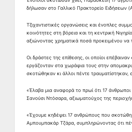
k
er
δήλωσαν στο Γαλλικό Πρακτορείο Ειδήσεων (A
Τζιχαντιστικές οργανώσεις και ένοπλες συμμ
κοινότητες στη βόρεια και τη κεντρική Νιγηρ
αξιώνοντας χρηματικά ποσά προκειμένου να 
Οι δράστες της επίθεσης, οι οποίοι επέβαινα
εργάζονταν στα χωράφια τους στην απομακρ
σκοτώθηκαν κι άλλοι πέντε τραυματίστηκαν, σ
«Έλαβα μια αναφορά το πρωί ότι 17 άνθρωπο
Σανούσι Ντόσαρα, αξιωματούχος της περιοχή
«Έχουμε κηδέψει 17 ανθρώπους που σκοτώθηκ
Αμπουμπακάρ Τζάρα, συμπληρώνοντας ότι πέντ