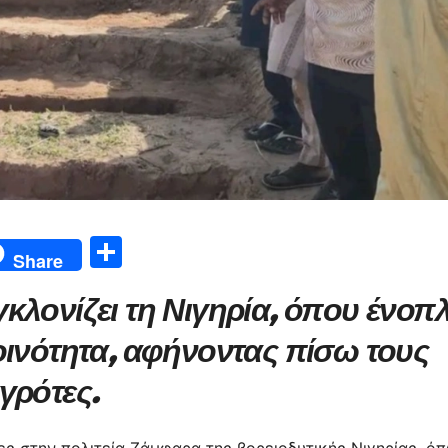
Μ
Share
οι
κλονίζει τη Νιγηρία, όπου ένοπλ
ρ
α
οινότητα, αφήνοντας πίσω τους
σ
γρότες.
τε
ίτ
 στην πολιτεία Ζάμφαρα της βορειοδυτικής Νιγηρίας, ό