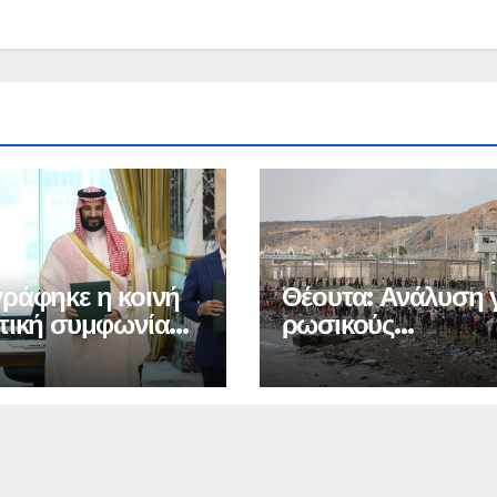
ράφηκε η κοινή
Θέουτα: Ανάλυση 
τική συμφωνία
ρωσικούς
Μέκκας
λογαριασμούς και 
μεταναστευτική κρ