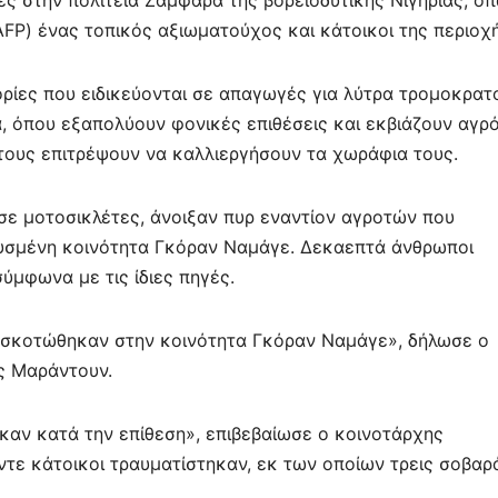
ε
FP) ένας τοπικός αξιωματούχος και κάτοικοι της περιοχή
ορίες που ειδικεύονται σε απαγωγές για λύτρα τρομοκρατ
ία, όπου εξαπολύουν φονικές επιθέσεις και εκβιάζουν αγρ
τους επιτρέψουν να καλλιεργήσουν τα χωράφια τους.
ν σε μοτοσικλέτες, άνοιξαν πυρ εναντίον αγροτών που
υσμένη κοινότητα Γκόραν Ναμάγε. Δεκαεπτά άνθρωποι
ύμφωνα με τις ίδιες πηγές.
ι σκοτώθηκαν στην κοινότητα Γκόραν Ναμάγε», δήλωσε ο
ς Μαράντουν.
αν κατά την επίθεση», επιβεβαίωσε ο κοινοτάρχης
ε κάτοικοι τραυματίστηκαν, εκ των οποίων τρεις σοβαρ