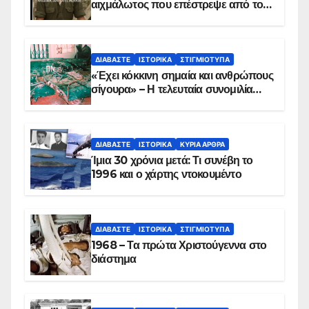
αιχμάλωτος που επέστρεψε από το
Παραπέτασμα
ΔΙΑΒΆΣΤΕ
ΙΣΤΟΡΙΚΆ
ΣΤΙΓΜΙΌΤΥΠΑ
«Έχει κόκκινη σημαία και ανθρώπους
σίγουρα» – Η τελευταία συνομιλία
των ηρώων στα Ίμια, πριν τη
συντριβή του ελικοπτέρου
ΔΙΑΒΆΣΤΕ
ΙΣΤΟΡΙΚΆ
ΚΥΡΙΑ ΑΡΘΡΑ
Ίμια 30 χρόνια μετά: Τι συνέβη το
1996 και ο χάρτης ντοκουμέντο
ΔΙΑΒΆΣΤΕ
ΙΣΤΟΡΙΚΆ
ΣΤΙΓΜΙΌΤΥΠΑ
1968 – Τα πρώτα Χριστούγεννα στο
διάστημα