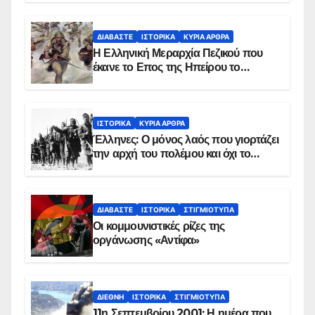
ΔΙΑΒΆΣΤΕ
ΙΣΤΟΡΙΚΆ
ΚΥΡΙΑ ΑΡΘΡΑ
Η Ελληνική Μεραρχία Πεζικού που
έκανε το Επος της Ηπείρου το
χειμώνα του 1940
ΙΣΤΟΡΙΚΆ
ΚΥΡΙΑ ΑΡΘΡΑ
Έλληνες: Ο μόνος λαός που γιορτάζει
την αρχή του πολέμου και όχι το
τέλος του
ΔΙΑΒΆΣΤΕ
ΙΣΤΟΡΙΚΆ
ΣΤΙΓΜΙΌΤΥΠΑ
Οι κομμουνιστικές ρίζες της
οργάνωσης «Αντίφα»
ΔΙΕΘΝΉ
ΙΣΤΟΡΙΚΆ
ΣΤΙΓΜΙΌΤΥΠΑ
11η Σεπτεμβρίου 2001: Η ημέρα που