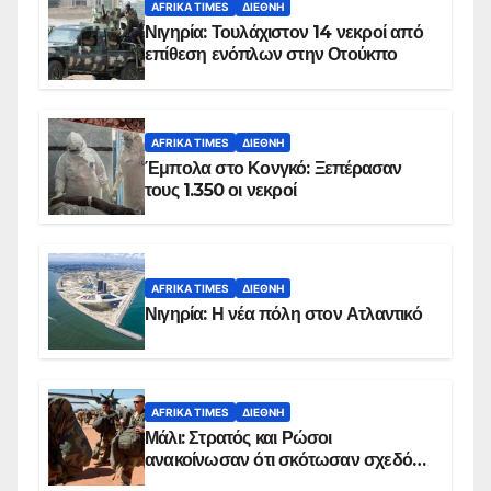
AFRIKA TIMES
ΔΙΕΘΝΉ
Νιγηρία: Τουλάχιστον 14 νεκροί από
επίθεση ενόπλων στην Οτούκπο
AFRIKA TIMES
ΔΙΕΘΝΉ
Έμπολα στο Κονγκό: Ξεπέρασαν
τους 1.350 οι νεκροί
AFRIKA TIMES
ΔΙΕΘΝΉ
Νιγηρία: Η νέα πόλη στον Ατλαντικό
AFRIKA TIMES
ΔΙΕΘΝΉ
Μάλι: Στρατός και Ρώσοι
ανακοίνωσαν ότι σκότωσαν σχεδόν
100 τζιχαντιστές