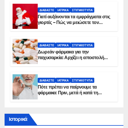
ΔΙΑΒΆΣΤΕ
ΙΑΤΡΙΚΆ
ΣΤΙΓΜΙΌΤΥΠΑ
Γιατί αυξάνονται τα εμφράγματα στις
γιορτές – Πώς να μειώσετε τον
κίνδυνο, σύμφωνα με καρδιολόγο
ΔΙΑΒΆΣΤΕ
ΙΑΤΡΙΚΆ
ΣΤΙΓΜΙΌΤΥΠΑ
Δωρεάν φάρμακα για την
παχυσαρκία: Αρχίζει η αποστολή
sms για τους δικαιούχους – Οι
προϋποθέσεις ένταξης στο
πρόγραμμα
ΔΙΑΒΆΣΤΕ
ΙΑΤΡΙΚΆ
ΣΤΙΓΜΙΌΤΥΠΑ
Πότε πρέπει να παίρνουμε τα
φάρμακα: Πριν, μετά ή κατά τη
διάρκεια του φαγητού;
Ιστορικά