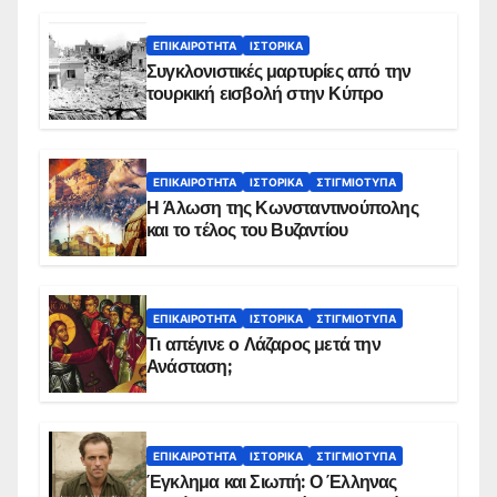
ΕΠΙΚΑΙΡΌΤΗΤΑ
ΙΣΤΟΡΙΚΆ
Συγκλονιστικές μαρτυρίες από την
τουρκική εισβολή στην Κύπρο
ΕΠΙΚΑΙΡΌΤΗΤΑ
ΙΣΤΟΡΙΚΆ
ΣΤΙΓΜΙΌΤΥΠΑ
Η Άλωση της Κωνσταντινούπολης
και το τέλος του Βυζαντίου
ΕΠΙΚΑΙΡΌΤΗΤΑ
ΙΣΤΟΡΙΚΆ
ΣΤΙΓΜΙΌΤΥΠΑ
Τι απέγινε ο Λάζαρος μετά την
Ανάσταση;
ΕΠΙΚΑΙΡΌΤΗΤΑ
ΙΣΤΟΡΙΚΆ
ΣΤΙΓΜΙΌΤΥΠΑ
Έγκλημα και Σιωπή: Ο Έλληνας