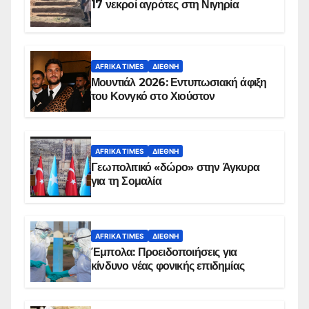
17 νεκροί αγρότες στη Νιγηρία
AFRIKA TIMES
ΔΙΕΘΝΉ
Μουντιάλ 2026: Εντυπωσιακή άφιξη
του Κονγκό στο Χιούστον
AFRIKA TIMES
ΔΙΕΘΝΉ
Γεωπολιτικό «δώρο» στην Άγκυρα
για τη Σομαλία
AFRIKA TIMES
ΔΙΕΘΝΉ
Έμπολα: Προειδοποιήσεις για
κίνδυνο νέας φονικής επιδημίας