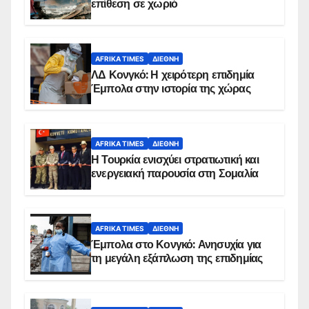
επίθεση σε χωριό
AFRIKA TIMES
ΔΙΕΘΝΉ
ΛΔ Κονγκό: Η χειρότερη επιδημία
Έμπολα στην ιστορία της χώρας
AFRIKA TIMES
ΔΙΕΘΝΉ
Η Τουρκία ενισχύει στρατιωτική και
ενεργειακή παρουσία στη Σομαλία
AFRIKA TIMES
ΔΙΕΘΝΉ
Έμπολα στο Κονγκό: Ανησυχία για
τη μεγάλη εξάπλωση της επιδημίας