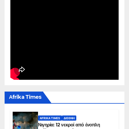
Αfrika Times
AFRIKA TIMES
ΔΙΕΘΝΉ
Νιγηρία: 12 νεκροί από ένοπλη