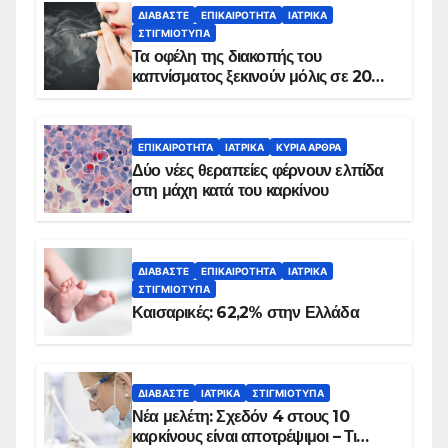
ΔΙΑΒΆΣΤΕ
ΕΠΙΚΑΙΡΌΤΗΤΑ
ΙΑΤΡΙΚΆ
ΣΤΙΓΜΙΌΤΥΠΑ
Τα οφέλη της διακοπής του
καπνίσματος ξεκινούν μόλις σε 20
λεπτά
ΕΠΙΚΑΙΡΌΤΗΤΑ
ΙΑΤΡΙΚΆ
ΚΥΡΙΑ ΑΡΘΡΑ
Δύο νέες θεραπείες φέρνουν ελπίδα
στη μάχη κατά του καρκίνου
ΔΙΑΒΆΣΤΕ
ΕΠΙΚΑΙΡΌΤΗΤΑ
ΙΑΤΡΙΚΆ
ΣΤΙΓΜΙΌΤΥΠΑ
Καισαρικές: 62,2% στην Ελλάδα
ΔΙΑΒΆΣΤΕ
ΙΑΤΡΙΚΆ
ΣΤΙΓΜΙΌΤΥΠΑ
Νέα μελέτη: Σχεδόν 4 στους 10
καρκίνους είναι αποτρέψιμοι – Τι