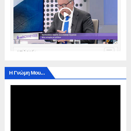
Η Γνώμη Μου…