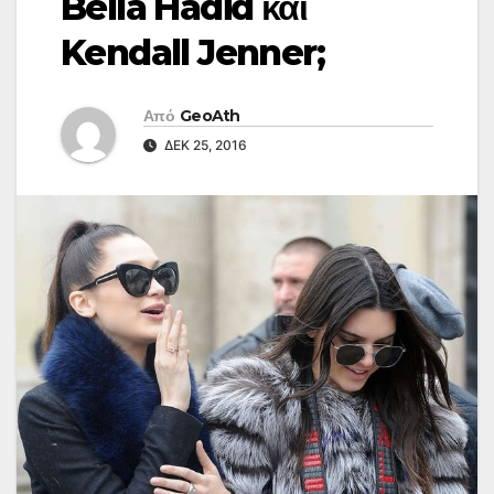
Bella Hadid και
Kendall Jenner;
Από
GeoAth
ΔΕΚ 25, 2016