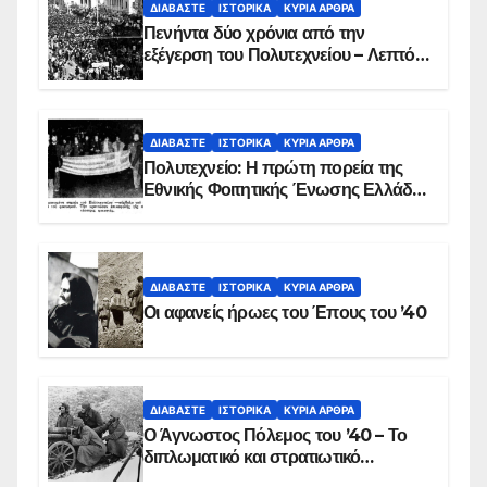
ΔΙΑΒΆΣΤΕ
ΙΣΤΟΡΙΚΆ
ΚΥΡΙΑ ΑΡΘΡΑ
Πενήντα δύο χρόνια από την
εξέγερση του Πολυτεχνείου – Λεπτό
προς λεπτό η εισβολή – ΦΩΤΟ και
ΒΙΝΤΕΟ
ΔΙΑΒΆΣΤΕ
ΙΣΤΟΡΙΚΆ
ΚΥΡΙΑ ΑΡΘΡΑ
Πολυτεχνείο: Η πρώτη πορεία της
Εθνικής Φοιτητικής Ένωσης Ελλάδος
στις 17 Νοεμβρίου 1975 με την
αιματοβαμμένη σημαία
ΔΙΑΒΆΣΤΕ
ΙΣΤΟΡΙΚΆ
ΚΥΡΙΑ ΑΡΘΡΑ
Οι αφανείς ήρωες του Έπους του ’40
ΔΙΑΒΆΣΤΕ
ΙΣΤΟΡΙΚΆ
ΚΥΡΙΑ ΑΡΘΡΑ
Ο Άγνωστος Πόλεμος του ’40 – Το
διπλωματικό και στρατιωτικό
παρασκήνιο