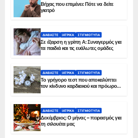
Βήχας που επιμένει: Πότε να δείτε
γιατρό
ΔΙΑΒΆΣΤΕ
ΙΑΤΡΙΚΆ
ΣΤΙΓΜΙΌΤΥΠΑ
Σε έξαρση η γρίπη Α: Συναγερμός για
τα παιδιά και τις ευάλωτες ομάδες
ΔΙΑΒΆΣΤΕ
ΙΑΤΡΙΚΆ
ΣΤΙΓΜΙΌΤΥΠΑ
Το γρήγορο τεστ που αποκαλύπτει
τον κίνδυνο καρδιακού και πρόωρου
θανάτου
ΔΙΑΒΆΣΤΕ
ΙΑΤΡΙΚΆ
ΣΤΙΓΜΙΌΤΥΠΑ
Δεκέμβριος: Ο μήνας – πειρασμός για
τη σιλουέτα μας