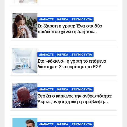
δείχνουν τα στοιχεία
ΔΙΑΒΆΣΤΕ
ΙΑΤΡΙΚΆ
ΣΤΙΓΜΙΌΤΥΠΑ
Σε έξαρση η γρίπη: Ένα στα δύο
παιδιά που χάνει τη ζωή του
αντιμετωπίζει υποκείμενο νόσημα –
Εμβολιασμό συνιστούν οι ειδικοί
ΔΙΑΒΆΣΤΕ
ΙΑΤΡΙΚΆ
ΣΤΙΓΜΙΌΤΥΠΑ
Στο «κόκκινο» η γρίπη το επόμενο
διάστημα- Σε ετοιμότητα το ΕΣΥ
ΔΙΑΒΆΣΤΕ
ΙΑΤΡΙΚΆ
ΣΤΙΓΜΙΌΤΥΠΑ
Θερίζει ο καρκίνος την ανθρωπότητα:
Άκρως ανησυχητική η πρόβλεψη…
ΔΙΑΒΆΣΤΕ
ΙΑΤΡΙΚΆ
ΣΤΙΓΜΙΌΤΥΠΑ