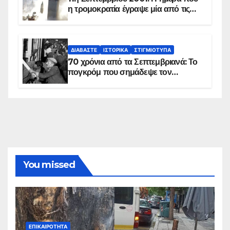
η τρομοκρατία έγραψε μία από τις
πιο μαύρες σελίδες στην ιστορία του
πλανήτη
ΔΙΑΒΆΣΤΕ
ΙΣΤΟΡΙΚΆ
ΣΤΙΓΜΙΌΤΥΠΑ
70 χρόνια από τα Σεπτεμβριανά: Το
πογκρόμ που σημάδεψε τον
ελληνισμό της Κωνσταντινούπολης
You missed
ΕΠΙΚΑΙΡΌΤΗΤΑ