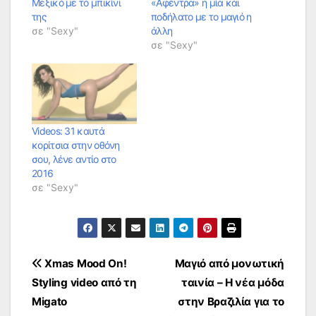
Μεξικό με το μπικίνι
«Αφέντρα» η μία και
της
ποδήλατο με το μαγιό η
σε "Sexy"
άλλη
σε "Sexy"
Videos: 31 καυτά
κορίτσια στην οθόνη
σου, λένε αντίο στο
2016
σε "Sexy"
Πλοήγηση
Xmas Mood On!
Μαγιό από μονωτική
Styling video από τη
ταινία – Η νέα μόδα
άρθρων
Μigato
στην Βραζιλία για το