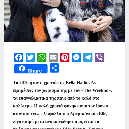
F
T
W
E
Pi
M
T
Vi
a
w
h
m
nt
e
el
b
Μ
Share
c
itt
at
ai
er
s
e
er
οι
e
er
s
l
e
s
gr
Το 2016 ήταν η χρονιά της Bella Hadid. Aν
ρ
εξαιρέσεις τον χωρισμό της με τον «The Weeknd»,
b
A
st
e
a
α
τα επαγγελματικά της πάνε από το καλό στο
o
p
n
m
σ
καλύτερο. Η καλή χρονιά φάνηκε από τον Ιούνιο
o
p
g
τε
όταν και έγινε εξώφυλλο του Αμερικάνικου Elle,
k
er
ίτ
λίγο καιρό μετά ανακοινώθηκε πως είναι το