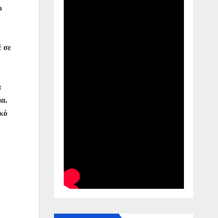
ο
έ σε
α
μα.
ικό