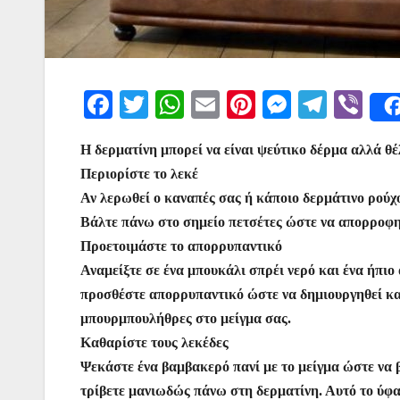
F
T
W
E
Pi
M
T
Vi
a
w
h
m
nt
e
el
b
Η δερματίνη μπορεί να είναι ψεύτικο δέρμα αλλά θέ
c
itt
at
ai
er
s
e
er
Περιορίστε το λεκέ
e
er
s
l
e
s
gr
Αν λερωθεί ο καναπές σας ή κάποιο δερμάτινο ρούχο
b
A
st
e
a
Βάλτε πάνω στο σημείο πετσέτες ώστε να απορροφηθ
o
p
n
m
Προετοιμάστε το απορρυπαντικό
o
p
g
Αναμείξτε σε ένα μπουκάλι σπρέι νερό και ένα ήπιο
προσθέστε απορρυπαντικό ώστε να δημιουργηθεί κα
k
er
μπουρμπουλήθρες στο μείγμα σας.
Καθαρίστε τους λεκέδες
Ψεκάστε ένα βαμβακερό πανί με το μείγμα ώστε να β
τρίβετε μανιωδώς πάνω στη δερματίνη. Αυτό το ύφα