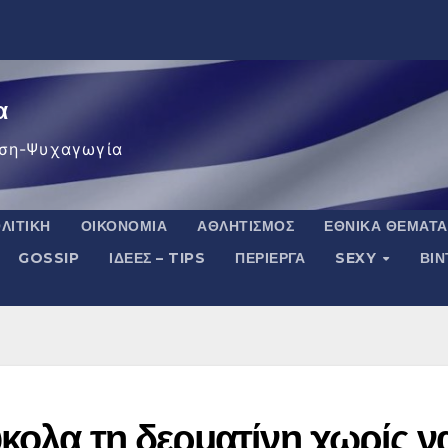
α
ση-Ψυχαγωγία
ΛΙΤΙΚΉ
ΟΙΚΟΝΟΜΊΑ
ΑΘΛΗΤΙΣΜΌΣ
ΕΘΝΙΚΆ ΘΈΜΑΤΑ
GOSSIP
ΙΔΈΕΣ – TIPS
ΠΕΡΊΕΡΓΑ
SEXY
ΒΙ
κολα τη δερματίνη χωρίς ν