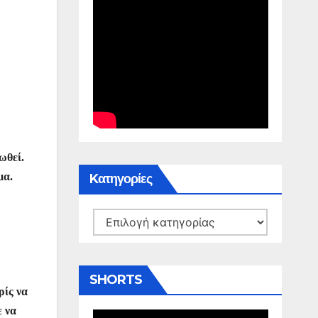
ωθεί.
μα.
Kατηγορίες
Kατηγορίες
SHORTS
ρίς να
ε να