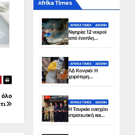
Αfrika Times
AFRIKA TIMES
ΔΙΕΘΝΉ
Νιγηρία: 12 νεκροί
από ένοπλη
επίθεση σε χωριό
AFRIKA TIMES
ΔΙΕΘΝΉ
ΛΔ Κονγκό: Η
χειρότερη
επιδημία Έμπολα
στην ιστορία της
χώρας
α όλο
AFRIKA TIMES
ΔΙΕΘΝΉ
ίτι
Η Τουρκία ενισχύει
στρατιωτική και
ενεργειακή
παρουσία στη
Σομαλία