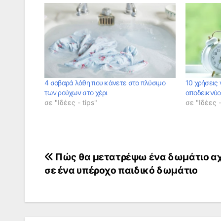
4 σοβαρά λάθη που κάνετε στο πλύσιμο
10 χρήσεις 
των ρούχων στο χέρι
αποδεικνύο
σε "Ιδέες - tips"
σε "Ιδέες -
Πλοήγηση
Πώς θα μετατρέψω ένα δωμάτιο αχ
σε ένα υπέροχο παιδικό δωμάτιο
άρθρων