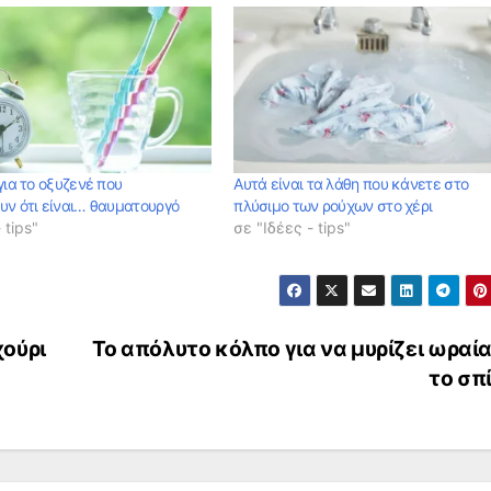
για το οξυζενέ που
Αυτά είναι τα λάθη που κάνετε στο
υν ότι είναι… θαυματουργό
πλύσιμο των ρούχων στο χέρι
 tips"
σε "Ιδέες - tips"
ούρι
Το απόλυτο κόλπο για να μυρίζει ωραί
το σπ