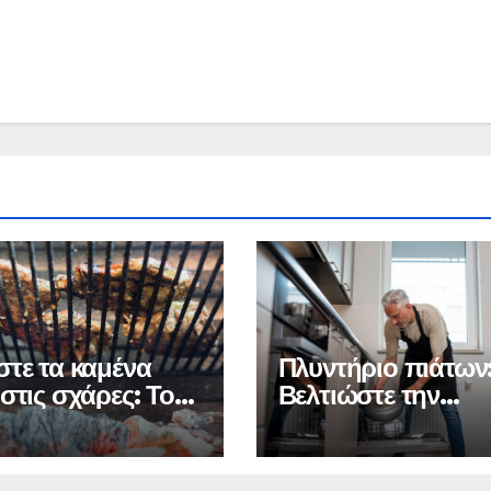
στε τα καμένα
Πλυντήριο πιάτων
στις σχάρες: Το
Βελτιώστε την
 υλικό που τις
απόδοσή του με μ
 σαν καινούργιες
εργασία καθαρισμ
που διαρκεί μόνο 