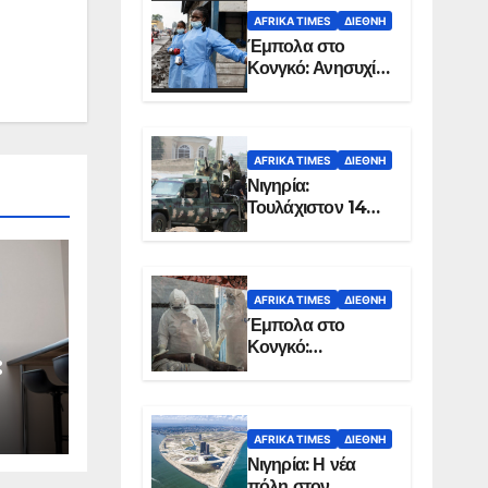
AFRIKA TIMES
ΔΙΕΘΝΉ
Έμπολα στο
Κονγκό: Ανησυχία
για τη μεγάλη
εξάπλωση της
επιδημίας
AFRIKA TIMES
ΔΙΕΘΝΉ
Νιγηρία:
Τουλάχιστον 14
νεκροί από
επίθεση ενόπλων
στην Οτούκπο
AFRIKA TIMES
ΔΙΕΘΝΉ
Έμπολα στο
Κονγκό:
:
Ξεπέρασαν τους
1.350 οι νεκροί
ια
ού
AFRIKA TIMES
ΔΙΕΘΝΉ
Νιγηρία: Η νέα
ένα
πόλη στον