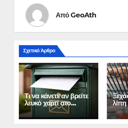
Από
GeoAth
Σχετικό Άρθρο
Τι να κάνετε αν βρείτε
Ξεχά
λευκό χαρτί στο
λίπη 
γραμματοκιβώτιο
απλό
κάνει