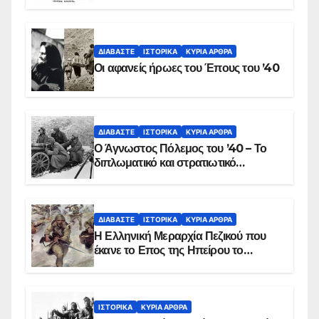
στις 17 Νοεμβρίου 1975 με την
αιματοβαμμένη σημαία
ΔΙΑΒΆΣΤΕ
ΙΣΤΟΡΙΚΆ
ΚΥΡΙΑ ΑΡΘΡΑ
Οι αφανείς ήρωες του Έπους του ’40
ΔΙΑΒΆΣΤΕ
ΙΣΤΟΡΙΚΆ
ΚΥΡΙΑ ΑΡΘΡΑ
Ο Άγνωστος Πόλεμος του ’40 – Το
διπλωματικό και στρατιωτικό
παρασκήνιο
ΔΙΑΒΆΣΤΕ
ΙΣΤΟΡΙΚΆ
ΚΥΡΙΑ ΑΡΘΡΑ
Η Ελληνική Μεραρχία Πεζικού που
έκανε το Επος της Ηπείρου το
χειμώνα του 1940
ΙΣΤΟΡΙΚΆ
ΚΥΡΙΑ ΑΡΘΡΑ