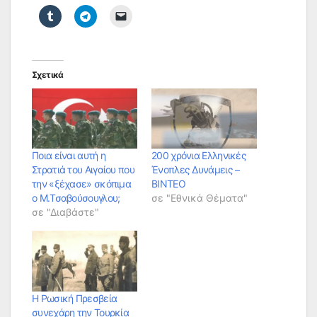
Σχετικά
Ποια είναι αυτή η
200 χρόνια Ελληνικές
Στρατιά του Αιγαίου που
Ένοπλες Δυνάμεις –
την «ξέχασε» σκόπιμα
ΒΙΝΤΕΟ
ο Μ.Τσαβούσουγλου;
σε "Εθνικά Θέματα"
σε "Διαβάστε"
Η Ρωσική Πρεσβεία
συνεχάρη την Τουρκία