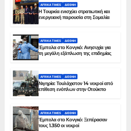
AFRIKA TIMES
ΔΙΕΘΝΉ
Η Τουρκία ενισχύει στρατιωτική και
ενεργειακή παρουσία στη Σομαλία
AFRIKA TIMES
ΔΙΕΘΝΉ
Έμπολα στο Κονγκό: Ανησυχία για
τη μεγάλη εξάπλωση της επιδημίας
AFRIKA TIMES
ΔΙΕΘΝΉ
Νιγηρία: Τουλάχιστον 14 νεκροί από
επίθεση ενόπλων στην Οτούκπο
AFRIKA TIMES
ΔΙΕΘΝΉ
Έμπολα στο Κονγκό: Ξεπέρασαν
τους 1.350 οι νεκροί