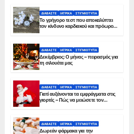
ΔΙΑΒΆΣΤΕ
ΙΑΤΡΙΚΆ
ΣΤΙΓΜΙΌΤΥΠΑ
Το γρήγορο τεστ που αποκαλύπτει
τον κίνδυνο καρδιακού και πρόωρου
θανάτου
ΔΙΑΒΆΣΤΕ
ΙΑΤΡΙΚΆ
ΣΤΙΓΜΙΌΤΥΠΑ
Δεκέμβριος: Ο μήνας – πειρασμός για
τη σιλουέτα μας
ΔΙΑΒΆΣΤΕ
ΙΑΤΡΙΚΆ
ΣΤΙΓΜΙΌΤΥΠΑ
Γιατί αυξάνονται τα εμφράγματα στις
γιορτές – Πώς να μειώσετε τον
κίνδυνο, σύμφωνα με καρδιολόγο
ΔΙΑΒΆΣΤΕ
ΙΑΤΡΙΚΆ
ΣΤΙΓΜΙΌΤΥΠΑ
Δωρεάν φάρμακα για την