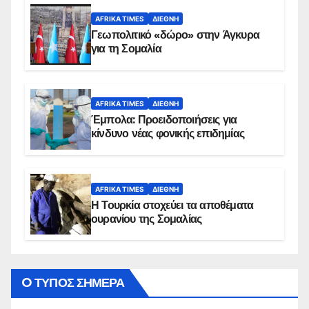
AFRIKA TIMES
ΔΙΕΘΝΉ
Γεωπολιτικό «δώρο» στην Άγκυρα
για τη Σομαλία
AFRIKA TIMES
ΔΙΕΘΝΉ
Έμπολα: Προειδοποιήσεις για
κίνδυνο νέας φονικής επιδημίας
AFRIKA TIMES
ΔΙΕΘΝΉ
Η Τουρκία στοχεύει τα αποθέματα
ουρανίου της Σομαλίας
O ΤΥΠΟΣ ΣΗΜΕΡΑ