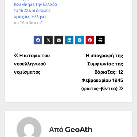
που νίκησε την Ελλάδα
το 1922 και έσφαξε
άμαχους Έλληνες
σε "Διαβάστε"
Πλοήγηση
Η ιστορία του
Η υπογραφή της
νεοελληνικού
Συμφωνίας της
άρθρων
νομίσματος
Βάρκιζας: 12
Φεβρουαρίου 1945
(φωτος-βίντεο)
Από
GeoAth