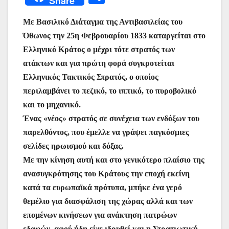
Share
c
itt
at
ai
er
s
e
er
οι
e
er
s
l
e
s
gr
Με Βασιλικό Διάταγμα της Αντιβασιλείας του
ρ
Όθωνος την 25η Φεβρουαρίου 1833 καταργείται στο
b
A
st
e
a
α
Ελληνικό Κράτος ο μέχρι τότε στρατός των
o
p
n
m
σ
ατάκτων και για πρώτη φορά συγκροτείται
o
p
g
τε
Ελληνικός Τακτικός Στρατός, ο οποίος
k
er
ίτ
περιλαμβάνει το πεζικό, το ιππικό, το πυροβολικό
και το μηχανικό.
ε
Ένας «νέος» στρατός σε συνέχεια των ενδόξων του
παρελθόντος, που έμελλε να γράψει παγκόσμιες
σελίδες ηρωισμού και δόξας.
Με την κίνηση αυτή και στο γενικότερο πλαίσιο της
ανασυγκρότησης του Κράτους την εποχή εκείνη
κατά τα ευρωπαϊκά πρότυπα, μπήκε ένα γερό
θεμέλιο για διασφάλιση της χώρας αλλά και των
επομένων κινήσεων για ανάκτηση πατρώων
εδαφών, αφού ήδη είχε ιδρυθεί και η Στρατιωτική