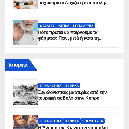
παχυσαρκία: Αρχίζει η αποστολή
sms για τους δικαιούχους – Οι
προϋποθέσεις ένταξης στο
πρόγραμμα
ΔΙΑΒΆΣΤΕ
ΙΑΤΡΙΚΆ
ΣΤΙΓΜΙΌΤΥΠΑ
Πότε πρέπει να παίρνουμε τα
φάρμακα: Πριν, μετά ή κατά τη
διάρκεια του φαγητού;
Ιστορικά
ΕΠΙΚΑΙΡΌΤΗΤΑ
ΙΣΤΟΡΙΚΆ
Συγκλονιστικές μαρτυρίες από την
τουρκική εισβολή στην Κύπρο
ΕΠΙΚΑΙΡΌΤΗΤΑ
ΙΣΤΟΡΙΚΆ
ΣΤΙΓΜΙΌΤΥΠΑ
Η Άλωση της Κωνσταντινούπολης