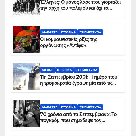
Έλληνες: Ο μόνος λαός που γιορτάζει
την αρχή του πολέμου και όχι το
τέλος του
ΔΙΑΒΆΣΤΕ
ΙΣΤΟΡΙΚΆ
ΣΤΙΓΜΙΌΤΥΠΑ
Οι κομμουνιστικές ρίζες της
οργάνωσης «Αντίφα»
ΔΙΕΘΝΉ
ΙΣΤΟΡΙΚΆ
ΣΤΙΓΜΙΌΤΥΠΑ
11η Σεπτεμβρίου 2001: Η ημέρα που
η τρομοκρατία έγραψε μία από τις
πιο μαύρες σελίδες στην ιστορία του
πλανήτη
ΔΙΑΒΆΣΤΕ
ΙΣΤΟΡΙΚΆ
ΣΤΙΓΜΙΌΤΥΠΑ
70 χρόνια από τα Σεπτεμβριανά: Το
πογκρόμ που σημάδεψε τον
ελληνισμό της Κωνσταντινούπολης