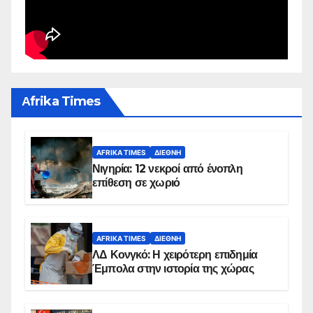
Αfrika Times
AFRIKA TIMES
ΔΙΕΘΝΉ
Νιγηρία: 12 νεκροί από ένοπλη
επίθεση σε χωριό
AFRIKA TIMES
ΔΙΕΘΝΉ
ΛΔ Κονγκό: Η χειρότερη επιδημία
Έμπολα στην ιστορία της χώρας