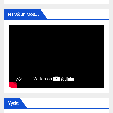
Η Γνώμη Μου…
Yγεία