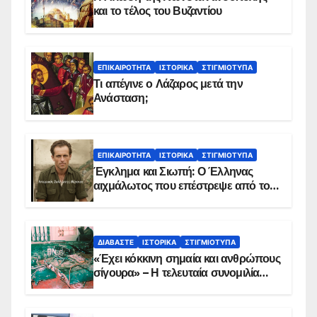
και το τέλος του Βυζαντίου
ΕΠΙΚΑΙΡΌΤΗΤΑ
ΙΣΤΟΡΙΚΆ
ΣΤΙΓΜΙΌΤΥΠΑ
Τι απέγινε ο Λάζαρος μετά την
Ανάσταση;
ΕΠΙΚΑΙΡΌΤΗΤΑ
ΙΣΤΟΡΙΚΆ
ΣΤΙΓΜΙΌΤΥΠΑ
Έγκλημα και Σιωπή: Ο Έλληνας
αιχμάλωτος που επέστρεψε από το
Παραπέτασμα
ΔΙΑΒΆΣΤΕ
ΙΣΤΟΡΙΚΆ
ΣΤΙΓΜΙΌΤΥΠΑ
«Έχει κόκκινη σημαία και ανθρώπους
σίγουρα» – Η τελευταία συνομιλία
των ηρώων στα Ίμια, πριν τη
συντριβή του ελικοπτέρου