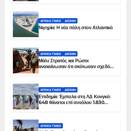
AFRIKA TIMES
ΔΙΕΘΝΉ
Νιγηρία: Η νέα πόλη στον Ατλαντικό
AFRIKA TIMES
ΔΙΕΘΝΉ
Μάλι: Στρατός και Ρώσοι
ανακοίνωσαν ότι σκότωσαν σχεδόν
100 τζιχαντιστές
AFRIKA TIMES
ΔΙΕΘΝΉ
Επιδημία Έμπολα στη ΛΔ Κονγκό:
648 θάνατοι επί συνόλου 1.830
επιβεβαιωμένων κρουσμάτων
AFRIKA TIMES