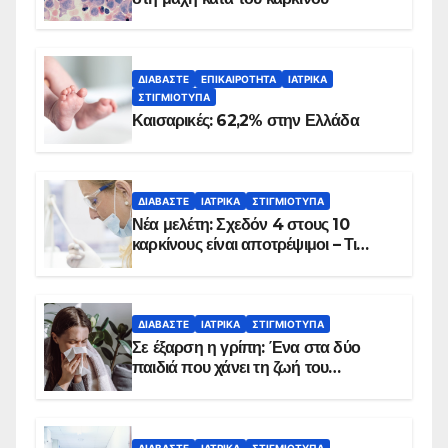
ΔΙΑΒΆΣΤΕ
ΕΠΙΚΑΙΡΌΤΗΤΑ
ΙΑΤΡΙΚΆ
ΣΤΙΓΜΙΌΤΥΠΑ
Καισαρικές: 62,2% στην Ελλάδα
ΔΙΑΒΆΣΤΕ
ΙΑΤΡΙΚΆ
ΣΤΙΓΜΙΌΤΥΠΑ
Νέα μελέτη: Σχεδόν 4 στους 10
καρκίνους είναι αποτρέψιμοι – Τι
δείχνουν τα στοιχεία
ΔΙΑΒΆΣΤΕ
ΙΑΤΡΙΚΆ
ΣΤΙΓΜΙΌΤΥΠΑ
Σε έξαρση η γρίπη: Ένα στα δύο
παιδιά που χάνει τη ζωή του
αντιμετωπίζει υποκείμενο νόσημα –
Εμβολιασμό συνιστούν οι ειδικοί
ΔΙΑΒΆΣΤΕ
ΙΑΤΡΙΚΆ
ΣΤΙΓΜΙΌΤΥΠΑ