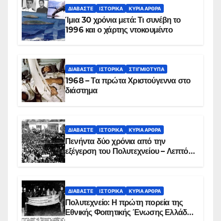
ΔΙΑΒΆΣΤΕ
ΙΣΤΟΡΙΚΆ
ΚΥΡΙΑ ΑΡΘΡΑ
Ίμια 30 χρόνια μετά: Τι συνέβη το
1996 και ο χάρτης ντοκουμέντο
ΔΙΑΒΆΣΤΕ
ΙΣΤΟΡΙΚΆ
ΣΤΙΓΜΙΌΤΥΠΑ
1968 – Τα πρώτα Χριστούγεννα στο
διάστημα
ΔΙΑΒΆΣΤΕ
ΙΣΤΟΡΙΚΆ
ΚΥΡΙΑ ΑΡΘΡΑ
Πενήντα δύο χρόνια από την
εξέγερση του Πολυτεχνείου – Λεπτό
προς λεπτό η εισβολή – ΦΩΤΟ και
ΒΙΝΤΕΟ
ΔΙΑΒΆΣΤΕ
ΙΣΤΟΡΙΚΆ
ΚΥΡΙΑ ΑΡΘΡΑ
Πολυτεχνείο: Η πρώτη πορεία της
Εθνικής Φοιτητικής Ένωσης Ελλάδος