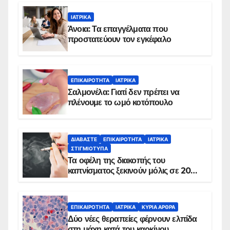
ΙΑΤΡΙΚΆ
Άνοια: Τα επαγγέλματα που
προστατεύουν τον εγκέφαλο
ΕΠΙΚΑΙΡΌΤΗΤΑ
ΙΑΤΡΙΚΆ
Σαλμονέλα: Γιατί δεν πρέπει να
πλένουμε το ωμό κοτόπουλο
ΔΙΑΒΆΣΤΕ
ΕΠΙΚΑΙΡΌΤΗΤΑ
ΙΑΤΡΙΚΆ
ΣΤΙΓΜΙΌΤΥΠΑ
Τα οφέλη της διακοπής του
καπνίσματος ξεκινούν μόλις σε 20
λεπτά
ΕΠΙΚΑΙΡΌΤΗΤΑ
ΙΑΤΡΙΚΆ
ΚΥΡΙΑ ΑΡΘΡΑ
Δύο νέες θεραπείες φέρνουν ελπίδα
στη μάχη κατά του καρκίνου