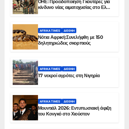
ΟΗΕ: Προειδοποίηση Γκουτέρες για
κίνδυνο νέας αιματοχυσίας στο Ελ
Ομπέιντ του Σουδάν
AFRIKA TIMES
ΔΙΕΘΝΉ
Νότια Αφρική:Συνελήφθη με 150
δηλητηριώδεις σκορπιούς
AFRIKA TIMES
ΔΙΕΘΝΉ
17 νεκροί αγρότες στη Νιγηρία
AFRIKA TIMES
ΔΙΕΘΝΉ
Μουντιάλ 2026: Εντυπωσιακή άφιξη
του Κονγκό στο Χιούστον