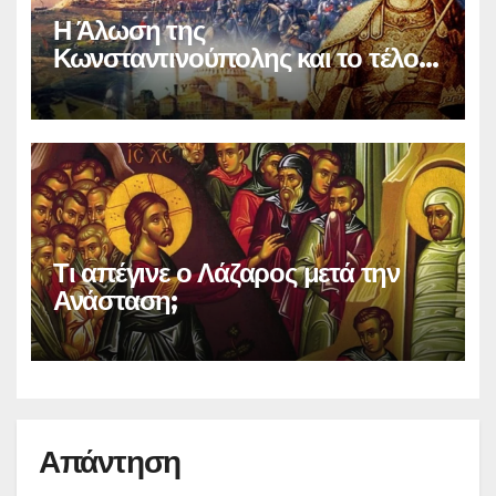
Η Άλωση της
Κωνσταντινούπολης και το τέλος
του Βυζαντίου
Τι απέγινε ο Λάζαρος μετά την
Ανάσταση;
Απάντηση