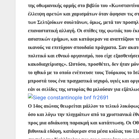
της οθωμανικής ορμής στο βιβλίο του «Κωνσταντίνο
έλλειψη αρετών και χαρισμάτων όταν άφησαν τις στ
των Σελτζούκων σουλτάνων, όμως, μετά τον προσηλυ
επαναστατική αλλαγή. Οι σπίθες της φωτιάς που έκ
ασιατικών ερήμων, και κατάφεραν να αναπτύξουν την
ικανούς να επιτύχουν σπουδαία πράγματα. Σαν ακατ
πολιτικό και εθνικό οργανισμό, που είχε εξασθενήσ
κακοδιαχείρισης». Ωστόσο, προσθέτει, δεν ήταν μό
το ηθικό με το οποίο ενέπνευσε τους Τούρκους το Ι
μπροστά τους ένα πραγματικά ισχυρό, υγιές και ορ
εάν οι σελίδες της ιστορίας θα μιλούσαν για εξάπ
Ο 14ος αιώνας θεωρείται μάλλον το τελικό λυκόφως
όσο και λόγω την πληγμάτων από τα χριστιανικά έθν
προς μια αδιάκοπη παρακμή και κατάπτωση. Οι Οθω
βιθυνικά εδάφη, κατάφεραν στα μέσα κιόλας του 11