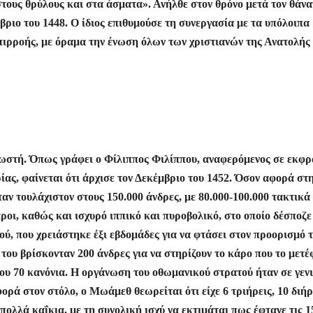
στους θρύλους και στα άσματα». Ανήλθε στον θρόνο μετά τον θάνα
ριο του 1448. Ο ίδιος επιθυμούσε τη συνεργασία με τα υπόλοιπα
επιρροής, με όραμα την ένωση όλων των χριστιανών της Ανατολής
νωστή. Όπως γράφει ο Φίλιππος Φιλίππου, αναφερόμενος σε εκφρ
ς, φαίνεται ότι άρχισε τον Δεκέμβριο του 1452. Όσον αφορά στ
ταν τουλάχιστον στους 150.000 άνδρες, με 80.000-100.000 τακτικά
ροι, καθώς και ισχυρό ιππικό και πυροβολικό, στο οποίο δέσποζε
, που χρειάστηκε έξι εβδομάδες για να φτάσει στον προορισμό τ
 του βρίσκονταν 200 άνδρες για να στηρίζουν το κάρο που το μετέ
ου 70 κανόνια. Η οργάνωση του οθωμανικού στρατού ήταν σε γεν
ρά στον στόλο, ο Μωάμεθ θεωρείται ότι είχε 6 τριήρεις, 10 διήρ
πολλά καΐκια, με τη συνολική ισχύ να εκτιμάται πως έφτανε τις 1