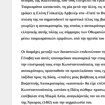
σεισμός της Καλλίπολης που τους επιτρέπει να εγκα
Τουρκομάνοι κατακτούν, τη μία μετά την άλλη, τις 
γράφει η Ελένη Γλύκατζη-Αρβελέρ στο «Γιατί το Βυ
πτώση της να σηματοδοτεί το οριστικό τέλος της β
γνωρίζει η αυτοκρατορία, της οποίας ο αυτοκράτορ
ελληνικής αυτής πόλης ως σύμμαχος των Οθωμανών»
μέσω τουρκομανικών εμιράτων, υπό την ηγεσία του
Οι διαμάχες μεταξύ των δυναστειών επιδεινώνουν τη
Γένοβα) και αυτές υπονομεύουν οικονομικά την ετοι
την επιστροφή τους στην Κωνσταντινούπολη, την οπ
αυτοκράτορες προσπαθούν να προσελκύσουν τους εχ
ταξίδια προς τη Δύση, «επαίτες μιας βοήθειας η οπ
Βυζαντινής Αυτοκρατορίας «κανονικά» θα είχε επέλθ
Κωνσταντινούπολη, ωστόσο η Πόλη σώθηκε προσωριν
εισέβαλαν στη Μικρά Ασία, αναγκάζοντάς τον να σπε
της Άγκυρας (1402) και την αιχμαλωσία του.