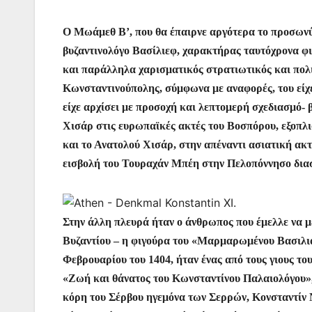
Ο Μωάμεθ Β’, που θα έπαιρνε αργότερα το προσωνύ
βυζαντινολόγο Βασίλιεφ, χαρακτήρας ταυτόχρονα φι
και παράλληλα χαρισματικός στρατιωτικός και πολι
Κωνσταντινούπολης, σύμφωνα με αναφορές, του είχε 
είχε αρχίσει με προσοχή και λεπτομερή σχεδιασμό-
Χισάρ στις ευρωπαϊκές ακτές του Βοσπόρου, εξοπλι
και το Ανατολού Χισάρ, στην απέναντι ασιατική ακ
εισβολή του Τουραχάν Μπέη στην Πελοπόννησο διασ
Στην άλλη πλευρά ήταν ο άνθρωπος που έμελλε να με
Βυζαντίου – η φιγούρα του «Μαρμαρωμένου Βασιλιά
Φεβρουαρίου του 1404, ήταν ένας από τους γιους τ
«Ζωή και θάνατος του Κωνσταντίνου Παλαιολόγου»,
κόρη του Σέρβου ηγεμόνα των Σερρών, Κονσταντίν 