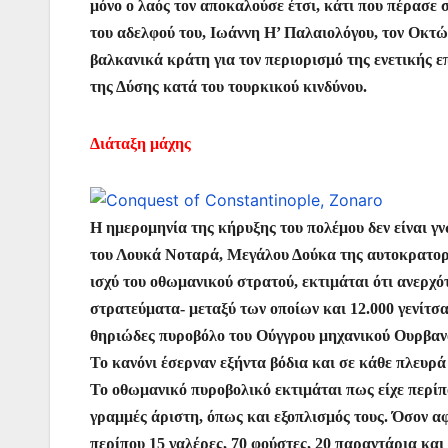
μόνο ο λαός τον αποκαλούσε έτσι, κάτι που πέρασε 
του αδελφού του, Ιωάννη Η’ Παλαιολόγου, τον Οκτώβ
βαλκανικά κράτη για τον περιορισμό της ενετικής 
της Δύσης κατά του τουρκικού κινδύνου.
Διάταξη μάχης
Η ημερομηνία της κήρυξης του πολέμου δεν είναι γ
του Λουκά Νοταρά, Μεγάλου Δούκα της αυτοκρατορία
ισχύ του οθωμανικού στρατού, εκτιμάται ότι ανερχό
στρατεύματα- μεταξύ των οποίων και 12.000 γενίτσα
θηριώδες πυροβόλο του Ούγγρου μηχανικού Ουρβανού
Το κανόνι έσερναν εξήντα βόδια και σε κάθε πλευρά
Το οθωμανικό πυροβολικό εκτιμάται πως είχε περίπ
γραμμές άριστη, όπως και εξοπλισμός τους. Όσον αφο
περίπου 15 γαλέρες, 70 φούστες, 20 παραντάρια και 