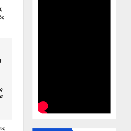
ξ
ός
)
ος
μα
ους