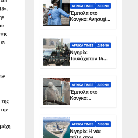
λλοι
AFRIKA TIMES
ΔΙΕΘΝΉ
18»,
Έμπολα στο
ην
Κονγκό: Ανησυχία
για τη μεγάλη
ου
εξάπλωση της
 της
επιδημίας
 εν
AFRIKA TIMES
ΔΙΕΘΝΉ
Νιγηρία:
Τουλάχιστον 14
νεκροί από
επίθεση ενόπλων
ουν
στην Οτούκπο
AFRIKA TIMES
ΔΙΕΘΝΉ
Έμπολα στο
Κονγκό:
 της
Ξεπέρασαν τους
 την
1.350 οι νεκροί
AFRIKA TIMES
ΔΙΕΘΝΉ
 μάχη
Νιγηρία: Η νέα
πόλη στον