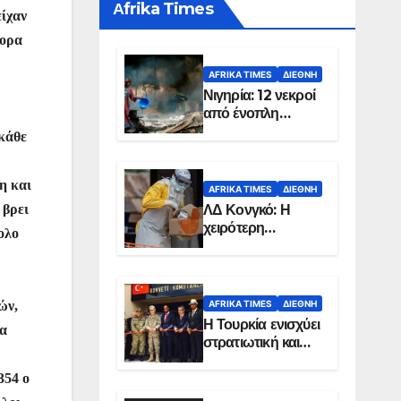
Αfrika Times
είχαν
νορα
AFRIKA TIMES
ΔΙΕΘΝΉ
Νιγηρία: 12 νεκροί
από ένοπλη
επίθεση σε χωριό
 κάθε
η και
AFRIKA TIMES
ΔΙΕΘΝΉ
ΛΔ Κονγκό: Η
 βρει
χειρότερη
ολο
επιδημία Έμπολα
στην ιστορία της
χώρας
AFRIKA TIMES
ΔΙΕΘΝΉ
ών,
Η Τουρκία ενισχύει
ία
στρατιωτική και
ενεργειακή
παρουσία στη
354 ο
Σομαλία