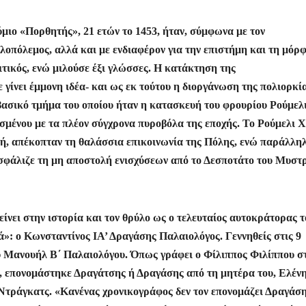
μιο «Πορθητής», 21 ετών το 1453, ήταν, σύμφωνα με τον
λοπόλεμος, αλλά και με ενδιαφέρον για την επιστήμη και τη μόρ
τικός, ενώ μιλούσε έξι γλώσσες. Η κατάκτηση της
γίνει έμμονη ιδέα- και ως εκ τούτου η διοργάνωση της πολιορκί
 βασικό τμήμα του οποίου ήταν η κατασκευή του φρουρίου Ρούμελ
σμένου με τα πλέον σύγχρονα πυροβόλα της εποχής. Το Ρούμελι 
τή, απέκοπταν τη θαλάσσια επικοινωνία της Πόλης, ενώ παράλλη
φάλιζε τη μη αποστολή ενισχύσεων από το Δεσποτάτο του Μυστ
ίνει στην ιστορία και τον θρύλο ως ο τελευταίος αυτοκράτορας τ
»: ο Κωνσταντίνος ΙΑ’ Δραγάσης Παλαιολόγος. Γεννηθείς στις 9
ου Μανουήλ Β΄ Παλαιολόγου. Όπως γράφει ο Φίλιππος Φιλίππου σ
 επονομάστηκε Δραγάτσης ή Δραγάσης από τη μητέρα του, Ελένη
Ντράγκατς. «Κανένας χρονικογράφος δεν τον επονομάζει Δραγάση