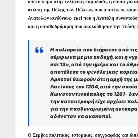
αποτύπωμα στην ελληνική παράδοση, η οποία για αι
k
er
πτώση της Πόλης των Πόλεων, που αποτέλεσε φάρο 
Ανατολών κινδύνους- εκεί που η Ανατολή συναντούσ
και η οπισθοδρόμηση που ακολούθησαν την πτώση 
Η πολιορκία που διήρκεσε από τις 
σύμφωνα με μια εκδοχή, και η «γ
και 13», από την ημέρα και το ά
αποτέλεσε το φινάλε μιας πορείας
Αρκετοί θεωρούν ότι η αρχή της 
Λατίνους του 1204, από την οποί
Κωνσταντινούπολης το 1261- δεν 
την καταστροφή είχε αρχίσει πολ
για την αποδυναμωμένη αυτοκρα
αδύνατον να ανακοπεί.
Ο Σέρβος πολιτικός, ιστορικός, συγγραφέας και διπ