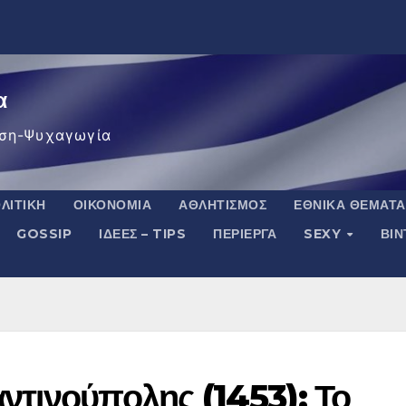
α
ση-Ψυχαγωγία
ΛΙΤΙΚΉ
ΟΙΚΟΝΟΜΊΑ
ΑΘΛΗΤΙΣΜΌΣ
ΕΘΝΙΚΆ ΘΈΜΑΤΑ
GOSSIP
ΙΔΈΕΣ – TIPS
ΠΕΡΊΕΡΓΑ
SEXY
ΒΙ
τινούπολης (1453): Το