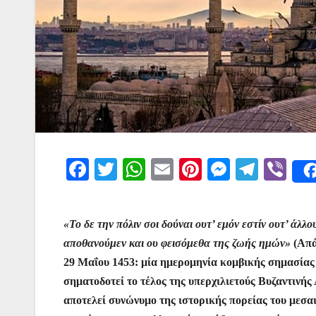
F
T
W
E
Pi
M
T
Vi
a
w
h
m
nt
e
el
b
c
itt
at
ai
er
s
e
er
«Το δε την πόλιν σοι δούναι ουτ’ εμόν εστίν ουτ’ άλ
e
er
s
l
e
s
gr
αποθανούμεν και ου φεισόμεθα της ζωής ημών»
(Απά
b
A
st
e
a
29 Μαΐου 1453: μία ημερομηνία κομβικής σημασίας 
o
p
n
m
σηματοδοτεί το τέλος της υπερχιλιετούς Βυζαντινή
o
p
g
αποτελεί συνώνυμο της ιστορικής πορείας του μεσα