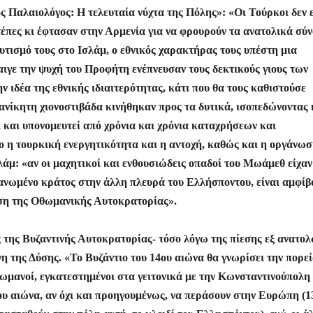
ς Παλαιολόγος: Η τελευταία νύχτα της Πόλης»: «Οι Τούρκοι δεν 
έπες κι έφτασαν στην Αρμενία για να φρουρούν τα ανατολικά σύ
τισμό τους στο Ισλάμ, ο εθνικός χαρακτήρας τους υπέστη μια
αιγε την ψυχή του Προφήτη ενέπνευσαν τους δεκτικούς γιους των
 ιδέα της εθνικής ιδιαιτερότητας, κάτι που θα τους καθιστούσε
ανίκητη χιονοστιβάδα κινήθηκαν προς τα δυτικά, ισοπεδώνοντας
ει και υπονομευτεί από χρόνια και χρόνια καταχρήσεων και
νο η τουρκική ενεργητικότητα και η αντοχή, καθώς και η οργάνωσ
σλάμ: «αν οι μαχητικοί και ενθουσιώδεις οπαδοί του Μωάμεθ είχαν
γανωμένο κράτος στην άλλη πλευρά του Ελλήσποντου, είναι αμφίβ
λωση της Οθωμανικής Αυτοκρατορίας».
 της Βυζαντινής Αυτοκρατορίας- τόσο λόγω της πίεσης εξ ανατολ
η της Δύσης. «Το Βυζάντιο του 14ου αιώνα θα γνωρίσει την πορε
μανοί, εγκατεστημένοι στα γειτονικά με την Κωνσταντινούπολη
ου αιώνα, αν όχι και προηγουμένως, να περάσουν στην Ευρώπη (1