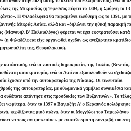
τασταθούν στην πόλη αυτή, το κλειδί του Ελλησπόντου), ενώ οι ά
πόλεις της Μικρασίας (η Έφεσσος πέφτει το 1304, η Σμύρνη το 13
ζάντιο». Η Φιλαδέλφεια θα παραμείνει ελεύθερη ως το 1391, με τ
υζαντινής Μικράς Ασίας, αλλά και «δηλώνει την ηθική παρακμή π
ας (Μανουήλ Β’ Παλαιολόγος) φέρεται να έχει εκστρατεύσει κατά
 (η Φιλαδέλφεια είχε οργανωθεί σχεδόν ως ανεξάρτητο κρατίδιο
 μητροπολίτη της, Θεοφύλακτου).
ν κατάσταση, ενώ οι ναυτικές δημοκρατίες της Ιταλίας (Βενετία,
μοθάνατη αυτοκρατορία, ενώ οι Λατίνοι εξακολουθούν να σχεδιάζ
οία έχασαν από την αυτοκρατορία της Νίκαιας. Οι τελευταίοι
θρούς της αυτοκρατορίας, με οθωμανικά γαμήλια συνοικέσια και
οία ουδέποτε απάντησε στις προσδοκίες των Βυζαντινών». Το τέλος
ει νωρίτερα, όταν το 1397 ο Βαγιαζήτ Α’ ο Κεραυνός πολιόρκησε
ά, κερδίζοντας μισό αιώνα, όταν οι Μογγόλοι του Ταμερλάνου
ύσει να τους αντιμετωπίσει- με αποτέλεσμα τη συντριβή του στη