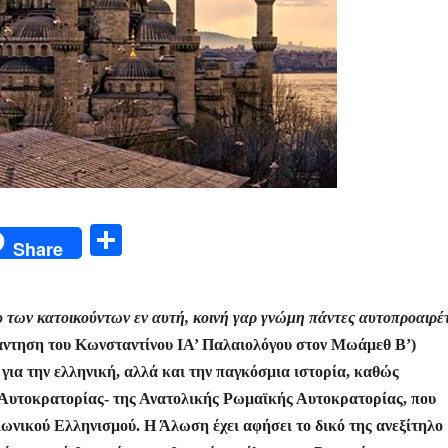
Μ
Share
οι
ρ
λου των κατοικούντων εν αυτή, κοινή γαρ γνώμη πάντες αυτοπροαιρ
α
ντηση του Κωνσταντίνου ΙΑ’ Παλαιολόγου στον Μωάμεθ Β’)
σ
για την ελληνική, αλλά και την παγκόσμια ιστορία, καθώς
τε
ς Αυτοκρατορίας- της Ανατολικής Ρωμαϊκής Αυτοκρατορίας, που
ίτ
ιωνικού Ελληνισμού. Η Άλωση έχει αφήσει το δικό της ανεξίτηλο