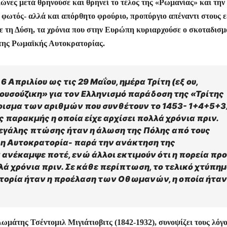
ώνες μετά θρηνούσε και θρηνεί το τέλος της «Ρωμανίας» και την
ε
φωτός- αλλά και απόρθητο φρούριο, προπύργιο απέναντι στους ε
ε τη Δύση, τα χρόνια που στην Ευρώπη κυριαρχούσε ο σκοταδισμ
της Ρωμαϊκής Αυτοκρατορίας.
6 Απριλίου ως τις 29 Μαΐου, ημέρα Τρίτη (εξ ου,
ρουσούζικη» για τον Ελληνισμό παράδοση της «Τρίτης
θροισμα των αριθμών που συνθέτουν το 1453- 1+4+5+3
 παρακμής η οποία είχε αρχίσει πολλά χρόνια πριν.
μεγάλης πτώσης ήταν η άλωση της Πόλης από τους
α η Αυτοκρατορία- παρά την ανάκτηση της
ανέκαμψε ποτέ, ενώ άλλοι εκτιμούν ότι η πορεία πρ
λά χρόνια πριν. Σε κάθε περίπτωση, το τελικό χτύπη
τορία ήταν η προέλαση των Οθωμανών, η οποία ήταν
λωμάτης Τσέντομιλ Μιγιάτιοβιτς (1842-1932), συνοψίζει τους λόγ