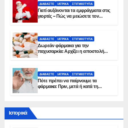
ΔΙΑΒΆΣΤΕ
ΙΑΤΡΙΚΆ
ΣΤΙΓΜΙΌΤΥΠΑ
Γιατί αυξάνονται τα εμφράγματα στις
γιορτές – Πώς να μειώσετε τον
κίνδυνο, σύμφωνα με καρδιολόγο
ΔΙΑΒΆΣΤΕ
ΙΑΤΡΙΚΆ
ΣΤΙΓΜΙΌΤΥΠΑ
Δωρεάν φάρμακα για την
παχυσαρκία: Αρχίζει η αποστολή
sms για τους δικαιούχους – Οι
προϋποθέσεις ένταξης στο
πρόγραμμα
ΔΙΑΒΆΣΤΕ
ΙΑΤΡΙΚΆ
ΣΤΙΓΜΙΌΤΥΠΑ
Πότε πρέπει να παίρνουμε τα
φάρμακα: Πριν, μετά ή κατά τη
διάρκεια του φαγητού;
Ιστορικά