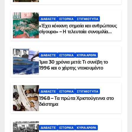
Παραπέτασμα
ΔΙΑΒΆΣΤΕ
ΙΣΤΟΡΙΚΆ
ΣΤΙΓΜΙΌΤΥΠΑ
«Έχει κόκκινη σημαία και ανθρώπους
σίγουρα» – Η τελευταία συνομιλία
των ηρώων στα Ίμια, πριν τη
συντριβή του ελικοπτέρου
ΔΙΑΒΆΣΤΕ
ΙΣΤΟΡΙΚΆ
ΚΥΡΙΑ ΑΡΘΡΑ
Ίμια 30 χρόνια μετά: Τι συνέβη το
1996 και ο χάρτης ντοκουμέντο
ΔΙΑΒΆΣΤΕ
ΙΣΤΟΡΙΚΆ
ΣΤΙΓΜΙΌΤΥΠΑ
1968 – Τα πρώτα Χριστούγεννα στο
διάστημα
ΔΙΑΒΆΣΤΕ
ΙΣΤΟΡΙΚΆ
ΚΥΡΙΑ ΑΡΘΡΑ