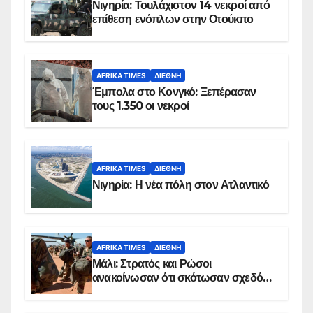
Νιγηρία: Τουλάχιστον 14 νεκροί από
επίθεση ενόπλων στην Οτούκπο
AFRIKA TIMES
ΔΙΕΘΝΉ
Έμπολα στο Κονγκό: Ξεπέρασαν
τους 1.350 οι νεκροί
AFRIKA TIMES
ΔΙΕΘΝΉ
Νιγηρία: Η νέα πόλη στον Ατλαντικό
AFRIKA TIMES
ΔΙΕΘΝΉ
Μάλι: Στρατός και Ρώσοι
ανακοίνωσαν ότι σκότωσαν σχεδόν
100 τζιχαντιστές