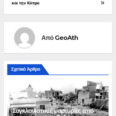
άρθρων
και την Κύπρο
Από
GeoAth
Σχετικό Άρθρο
Συγκλονιστικές μαρτυρίες από