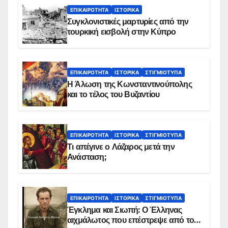
ΕΠΙΚΑΙΡΌΤΗΤΑ
ΙΣΤΟΡΙΚΆ
Συγκλονιστικές μαρτυρίες από την
τουρκική εισβολή στην Κύπρο
ΕΠΙΚΑΙΡΌΤΗΤΑ
ΙΣΤΟΡΙΚΆ
ΣΤΙΓΜΙΌΤΥΠΑ
Η Άλωση της Κωνσταντινούπολης
και το τέλος του Βυζαντίου
ΕΠΙΚΑΙΡΌΤΗΤΑ
ΙΣΤΟΡΙΚΆ
ΣΤΙΓΜΙΌΤΥΠΑ
Τι απέγινε ο Λάζαρος μετά την
Ανάσταση;
ΕΠΙΚΑΙΡΌΤΗΤΑ
ΙΣΤΟΡΙΚΆ
ΣΤΙΓΜΙΌΤΥΠΑ
Έγκλημα και Σιωπή: Ο Έλληνας
αιχμάλωτος που επέστρεψε από το