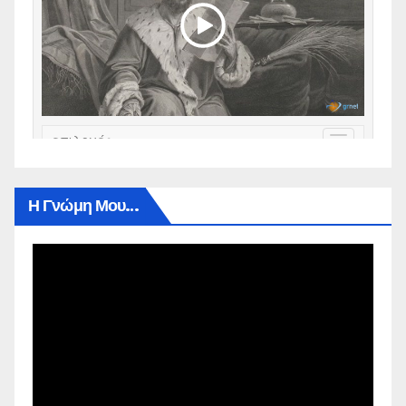
Η Γνώμη Μου…