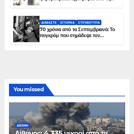
πιο μαύρες σελίδες στην ιστορία του
πλανήτη
ΔΙΑΒΆΣΤΕ
ΙΣΤΟΡΙΚΆ
ΣΤΙΓΜΙΌΤΥΠΑ
70 χρόνια από τα Σεπτεμβριανά: Το
πογκρόμ που σημάδεψε τον
ελληνισμό της Κωνσταντινούπολης
You missed
ΔΙΕΘΝΉ
Λίβανος: 4.335 νεκροί από τα