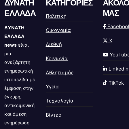
ΔΥΝΑΤΗ
ΚΑΤΗΓΟΡΙΕΣ
ΑΚΟΛΟ
ΕΛΛΑΔΑ
ΜΑΣ
Πολιτική
Faceboo
ΔΥΝΑΤΗ
Οικονομία
ΕΛΛΑΔΑ
X
Διεθνή
news
είναι
μια
YouTub
Κοινωνία
ανεξάρτητη
LinkedIn
ενημερωτική
Αθλητισμός
ιστοσελίδα με
TikTok
Υγεία
έμφαση στην
έγκυρη,
Τεχνολογία
αντικειμενική
και άμεση
Βίντεο
ενημέρωση