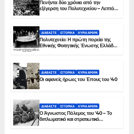
Πενήντα δύο χρόνια από την
εξέγερση του Πολυτεχνείου – Λεπτό
προς λεπτό η εισβολή – ΦΩΤΟ και
ΒΙΝΤΕΟ
ΔΙΑΒΆΣΤΕ
ΙΣΤΟΡΙΚΆ
ΚΥΡΙΑ ΑΡΘΡΑ
Πολυτεχνείο: Η πρώτη πορεία της
Εθνικής Φοιτητικής Ένωσης Ελλάδος
στις 17 Νοεμβρίου 1975 με την
αιματοβαμμένη σημαία
ΔΙΑΒΆΣΤΕ
ΙΣΤΟΡΙΚΆ
ΚΥΡΙΑ ΑΡΘΡΑ
Οι αφανείς ήρωες του Έπους του ’40
ΔΙΑΒΆΣΤΕ
ΙΣΤΟΡΙΚΆ
ΚΥΡΙΑ ΑΡΘΡΑ
Ο Άγνωστος Πόλεμος του ’40 – Το
διπλωματικό και στρατιωτικό
παρασκήνιο