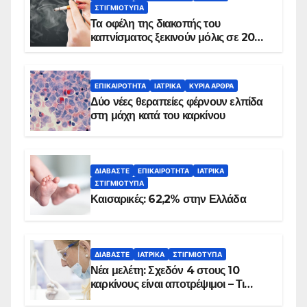
ΣΤΙΓΜΙΌΤΥΠΑ
Τα οφέλη της διακοπής του
καπνίσματος ξεκινούν μόλις σε 20
λεπτά
ΕΠΙΚΑΙΡΌΤΗΤΑ
ΙΑΤΡΙΚΆ
ΚΥΡΙΑ ΑΡΘΡΑ
Δύο νέες θεραπείες φέρνουν ελπίδα
στη μάχη κατά του καρκίνου
ΔΙΑΒΆΣΤΕ
ΕΠΙΚΑΙΡΌΤΗΤΑ
ΙΑΤΡΙΚΆ
ΣΤΙΓΜΙΌΤΥΠΑ
Καισαρικές: 62,2% στην Ελλάδα
ΔΙΑΒΆΣΤΕ
ΙΑΤΡΙΚΆ
ΣΤΙΓΜΙΌΤΥΠΑ
Νέα μελέτη: Σχεδόν 4 στους 10
καρκίνους είναι αποτρέψιμοι – Τι
δείχνουν τα στοιχεία