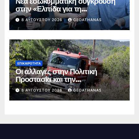
Νέα εσωκομματική σύγκρουση
στην «Ελπίδα για τη
Δημοκρατία»
8 ΑΥΓΟΎΣΤΟΥ 2026
GEOATHANAS
ΕΠΙΚΑΙΡΌΤΗΤΑ
Οι αλλαγές στην Πολιτική
Προστασία και την
Πυροσβεστική
8 ΑΥΓΟΎΣΤΟΥ 2026
GEOATHANAS