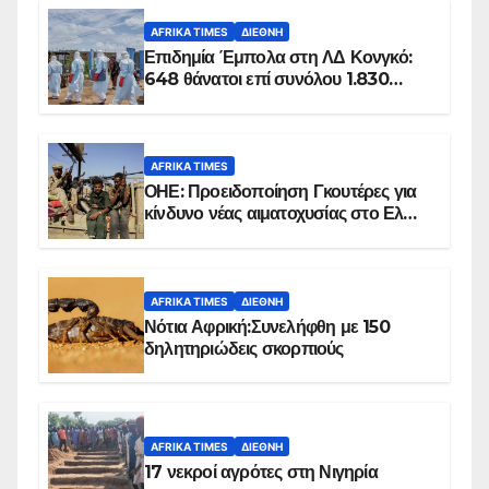
AFRIKA TIMES
ΔΙΕΘΝΉ
Επιδημία Έμπολα στη ΛΔ Κονγκό:
648 θάνατοι επί συνόλου 1.830
επιβεβαιωμένων κρουσμάτων
AFRIKA TIMES
ΟΗΕ: Προειδοποίηση Γκουτέρες για
κίνδυνο νέας αιματοχυσίας στο Ελ
Ομπέιντ του Σουδάν
AFRIKA TIMES
ΔΙΕΘΝΉ
Νότια Αφρική:Συνελήφθη με 150
δηλητηριώδεις σκορπιούς
AFRIKA TIMES
ΔΙΕΘΝΉ
17 νεκροί αγρότες στη Νιγηρία