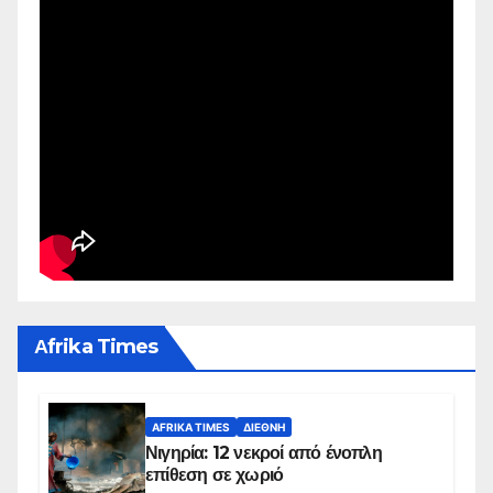
Αfrika Times
AFRIKA TIMES
ΔΙΕΘΝΉ
Νιγηρία: 12 νεκροί από ένοπλη
επίθεση σε χωριό