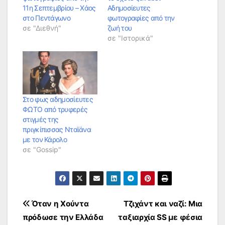
11η Σεπτεμβρίου – Χάος
Αδημοσίευτες
στο Πεντάγωνο
φωτογραφίες από την
σε "Διεθνή"
ζωή του
σε "Ιστορικά"
Στο φως αδημοσίευτες
ΦΩΤΟ από τρυφερές
στιγμές της
πριγκίπισσας Νταϊάνα
με τον Κάρολο
σε "Gossip"
Πλοήγηση
Όταν η Χούντα
Τζιχάντ και ναζί: Μια
πρόδωσε την Ελλάδα
ταξιαρχία SS με φέσια