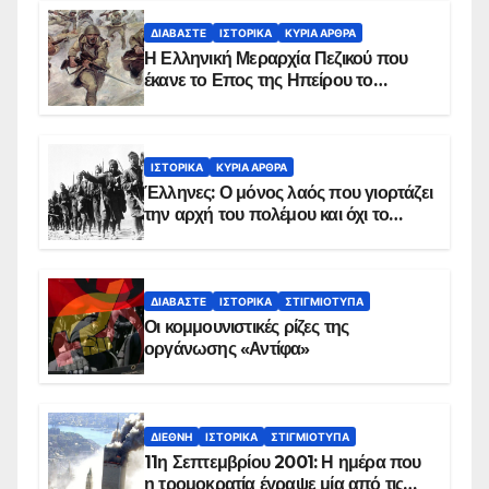
ΔΙΑΒΆΣΤΕ
ΙΣΤΟΡΙΚΆ
ΚΥΡΙΑ ΑΡΘΡΑ
Η Ελληνική Μεραρχία Πεζικού που
έκανε το Επος της Ηπείρου το
χειμώνα του 1940
ΙΣΤΟΡΙΚΆ
ΚΥΡΙΑ ΑΡΘΡΑ
Έλληνες: Ο μόνος λαός που γιορτάζει
την αρχή του πολέμου και όχι το
τέλος του
ΔΙΑΒΆΣΤΕ
ΙΣΤΟΡΙΚΆ
ΣΤΙΓΜΙΌΤΥΠΑ
Οι κομμουνιστικές ρίζες της
οργάνωσης «Αντίφα»
ΔΙΕΘΝΉ
ΙΣΤΟΡΙΚΆ
ΣΤΙΓΜΙΌΤΥΠΑ
11η Σεπτεμβρίου 2001: Η ημέρα που
η τρομοκρατία έγραψε μία από τις