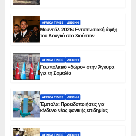
AFRIKA TIMES
ΔΙΕΘΝΉ
Μουντιάλ 2026: Εντυπωσιακή άφιξη
του Κονγκό στο Χιούστον
AFRIKA TIMES
ΔΙΕΘΝΉ
Γεωπολιτικό «δώρο» στην Άγκυρα
για τη Σομαλία
AFRIKA TIMES
ΔΙΕΘΝΉ
Έμπολα: Προειδοποιήσεις για
κίνδυνο νέας φονικής επιδημίας
AFRIKA TIMES
ΔΙΕΘΝΉ