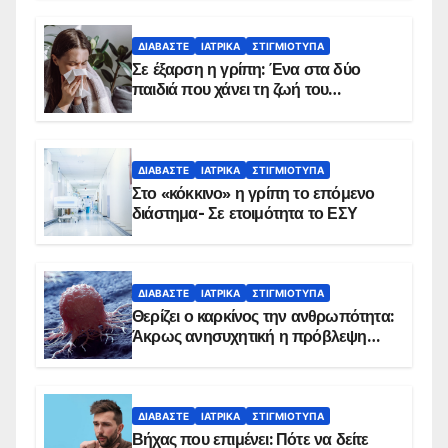
ΔΙΑΒΆΣΤΕ
ΙΑΤΡΙΚΆ
ΣΤΙΓΜΙΌΤΥΠΑ
Σε έξαρση η γρίπη: Ένα στα δύο
παιδιά που χάνει τη ζωή του
αντιμετωπίζει υποκείμενο νόσημα –
Εμβολιασμό συνιστούν οι ειδικοί
ΔΙΑΒΆΣΤΕ
ΙΑΤΡΙΚΆ
ΣΤΙΓΜΙΌΤΥΠΑ
Στο «κόκκινο» η γρίπη το επόμενο
διάστημα- Σε ετοιμότητα το ΕΣΥ
ΔΙΑΒΆΣΤΕ
ΙΑΤΡΙΚΆ
ΣΤΙΓΜΙΌΤΥΠΑ
Θερίζει ο καρκίνος την ανθρωπότητα:
Άκρως ανησυχητική η πρόβλεψη…
ΔΙΑΒΆΣΤΕ
ΙΑΤΡΙΚΆ
ΣΤΙΓΜΙΌΤΥΠΑ
Βήχας που επιμένει: Πότε να δείτε