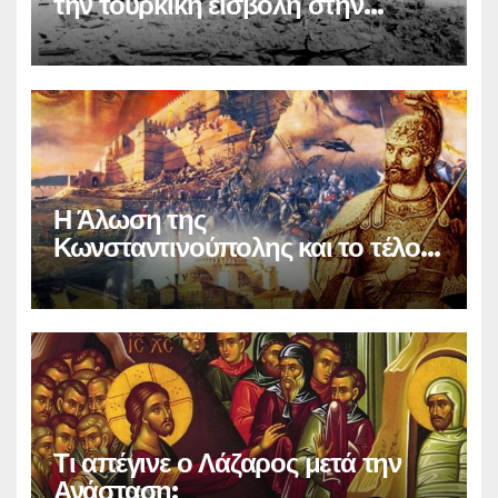
την τουρκική εισβολή στην
Κύπρο
Η Άλωση της
Κωνσταντινούπολης και το τέλος
του Βυζαντίου
Τι απέγινε ο Λάζαρος μετά την
Ανάσταση;