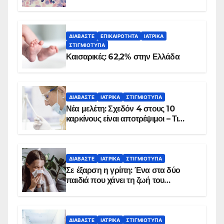
ΔΙΑΒΆΣΤΕ
ΕΠΙΚΑΙΡΌΤΗΤΑ
ΙΑΤΡΙΚΆ
ΣΤΙΓΜΙΌΤΥΠΑ
Καισαρικές: 62,2% στην Ελλάδα
ΔΙΑΒΆΣΤΕ
ΙΑΤΡΙΚΆ
ΣΤΙΓΜΙΌΤΥΠΑ
Νέα μελέτη: Σχεδόν 4 στους 10
καρκίνους είναι αποτρέψιμοι – Τι
δείχνουν τα στοιχεία
ΔΙΑΒΆΣΤΕ
ΙΑΤΡΙΚΆ
ΣΤΙΓΜΙΌΤΥΠΑ
Σε έξαρση η γρίπη: Ένα στα δύο
παιδιά που χάνει τη ζωή του
αντιμετωπίζει υποκείμενο νόσημα –
Εμβολιασμό συνιστούν οι ειδικοί
ΔΙΑΒΆΣΤΕ
ΙΑΤΡΙΚΆ
ΣΤΙΓΜΙΌΤΥΠΑ