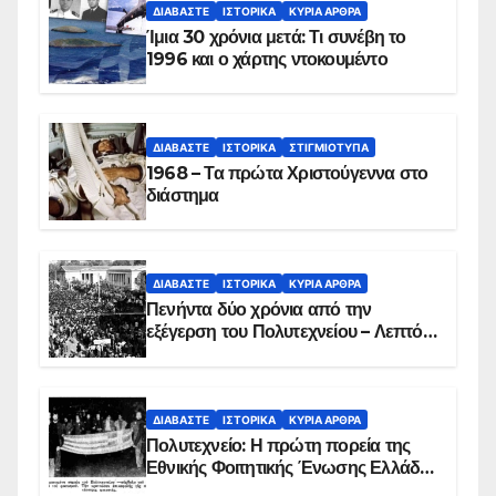
ΔΙΑΒΆΣΤΕ
ΙΣΤΟΡΙΚΆ
ΚΥΡΙΑ ΑΡΘΡΑ
Ίμια 30 χρόνια μετά: Τι συνέβη το
1996 και ο χάρτης ντοκουμέντο
ΔΙΑΒΆΣΤΕ
ΙΣΤΟΡΙΚΆ
ΣΤΙΓΜΙΌΤΥΠΑ
1968 – Τα πρώτα Χριστούγεννα στο
διάστημα
ΔΙΑΒΆΣΤΕ
ΙΣΤΟΡΙΚΆ
ΚΥΡΙΑ ΑΡΘΡΑ
Πενήντα δύο χρόνια από την
εξέγερση του Πολυτεχνείου – Λεπτό
προς λεπτό η εισβολή – ΦΩΤΟ και
ΒΙΝΤΕΟ
ΔΙΑΒΆΣΤΕ
ΙΣΤΟΡΙΚΆ
ΚΥΡΙΑ ΑΡΘΡΑ
Πολυτεχνείο: Η πρώτη πορεία της
Εθνικής Φοιτητικής Ένωσης Ελλάδος
στις 17 Νοεμβρίου 1975 με την