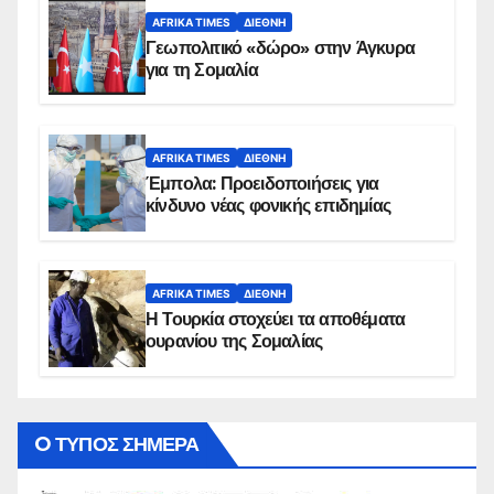
AFRIKA TIMES
ΔΙΕΘΝΉ
Γεωπολιτικό «δώρο» στην Άγκυρα
για τη Σομαλία
AFRIKA TIMES
ΔΙΕΘΝΉ
Έμπολα: Προειδοποιήσεις για
κίνδυνο νέας φονικής επιδημίας
AFRIKA TIMES
ΔΙΕΘΝΉ
Η Τουρκία στοχεύει τα αποθέματα
ουρανίου της Σομαλίας
O ΤΥΠΟΣ ΣΗΜΕΡΑ