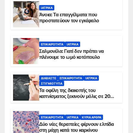
ΙΑΤΡΙΚΆ
Άνοια: Τα επαγγέλματα που
προστατεύουν τον εγκέφαλο
ΕΠΙΚΑΙΡΌΤΗΤΑ
ΙΑΤΡΙΚΆ
Σαλμονέλα: Γιατί δεν πρέπει να
πλένουμε το ωμό κοτόπουλο
ΔΙΑΒΆΣΤΕ
ΕΠΙΚΑΙΡΌΤΗΤΑ
ΙΑΤΡΙΚΆ
ΣΤΙΓΜΙΌΤΥΠΑ
Τα οφέλη της διακοπής του
καπνίσματος ξεκινούν μόλις σε 20
λεπτά
ΕΠΙΚΑΙΡΌΤΗΤΑ
ΙΑΤΡΙΚΆ
ΚΥΡΙΑ ΑΡΘΡΑ
Δύο νέες θεραπείες φέρνουν ελπίδα
στη μάχη κατά του καρκίνου