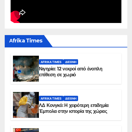
Αfrika Times
AFRIKA TIMES
ΔΙΕΘΝΉ
Νιγηρία: 12 νεκροί από ένοπλη
επίθεση σε χωριό
AFRIKA TIMES
ΔΙΕΘΝΉ
ΛΔ Κονγκό: Η χειρότερη επιδημία
Έμπολα στην ιστορία της χώρας