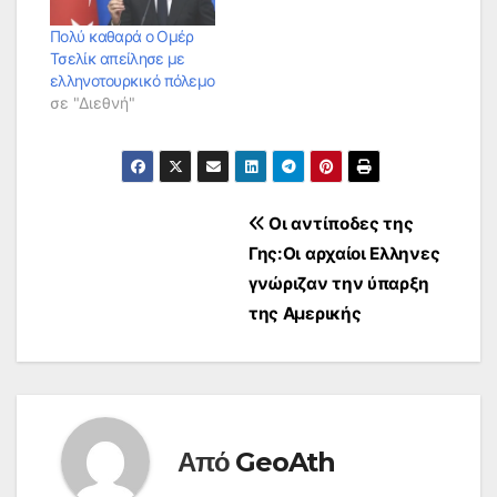
Πολύ καθαρά ο Ομέρ
Τσελίκ απείλησε με
ελληνοτουρκικό πόλεμο
σε "Διεθνή"
Πλοήγηση
Οι αντίποδες της
Γης:Οι αρχαίοι Ελληνες
άρθρων
γνώριζαν την ύπαρξη
της Αμερικής
Από
GeoAth