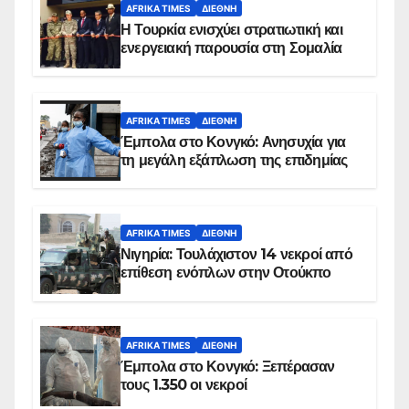
AFRIKA TIMES
ΔΙΕΘΝΉ
Η Τουρκία ενισχύει στρατιωτική και
ενεργειακή παρουσία στη Σομαλία
AFRIKA TIMES
ΔΙΕΘΝΉ
Έμπολα στο Κονγκό: Ανησυχία για
τη μεγάλη εξάπλωση της επιδημίας
AFRIKA TIMES
ΔΙΕΘΝΉ
Νιγηρία: Τουλάχιστον 14 νεκροί από
επίθεση ενόπλων στην Οτούκπο
AFRIKA TIMES
ΔΙΕΘΝΉ
Έμπολα στο Κονγκό: Ξεπέρασαν
τους 1.350 οι νεκροί