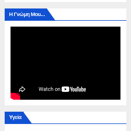
Η Γνώμη Μου…
Yγεία