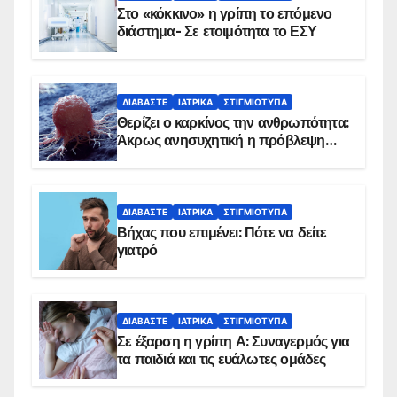
Στο «κόκκινο» η γρίπη το επόμενο
διάστημα- Σε ετοιμότητα το ΕΣΥ
ΔΙΑΒΆΣΤΕ
ΙΑΤΡΙΚΆ
ΣΤΙΓΜΙΌΤΥΠΑ
Θερίζει ο καρκίνος την ανθρωπότητα:
Άκρως ανησυχητική η πρόβλεψη…
ΔΙΑΒΆΣΤΕ
ΙΑΤΡΙΚΆ
ΣΤΙΓΜΙΌΤΥΠΑ
Βήχας που επιμένει: Πότε να δείτε
γιατρό
ΔΙΑΒΆΣΤΕ
ΙΑΤΡΙΚΆ
ΣΤΙΓΜΙΌΤΥΠΑ
Σε έξαρση η γρίπη Α: Συναγερμός για
τα παιδιά και τις ευάλωτες ομάδες