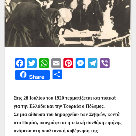
F
T
W
E
Pi
M
T
Vi
a
w
h
m
nt
e
el
b
Μ
Share
c
itt
at
ai
er
s
e
er
οι
e
er
s
l
e
s
gr
ρ
Στις 28 Ιουλίου του 1920 τερματίζεται και τυπικά
b
A
st
e
a
α
για την Ελλάδα και την Τουρκία ο Πόλεμος.
o
p
n
m
σ
Σε μια αίθουσα του δημαρχείου των Σεβρών, κοντά
o
p
g
τε
στο Παρίσι, υπογράφεται η τελική συνθήκη ειρήνης
k
er
ίτ
ανάμεσα στη σουλτανική κυβέρνηση της