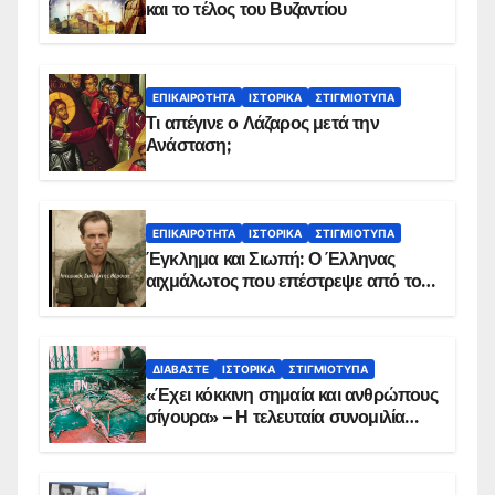
και το τέλος του Βυζαντίου
ΕΠΙΚΑΙΡΌΤΗΤΑ
ΙΣΤΟΡΙΚΆ
ΣΤΙΓΜΙΌΤΥΠΑ
Τι απέγινε ο Λάζαρος μετά την
Ανάσταση;
ΕΠΙΚΑΙΡΌΤΗΤΑ
ΙΣΤΟΡΙΚΆ
ΣΤΙΓΜΙΌΤΥΠΑ
Έγκλημα και Σιωπή: Ο Έλληνας
αιχμάλωτος που επέστρεψε από το
Παραπέτασμα
ΔΙΑΒΆΣΤΕ
ΙΣΤΟΡΙΚΆ
ΣΤΙΓΜΙΌΤΥΠΑ
«Έχει κόκκινη σημαία και ανθρώπους
σίγουρα» – Η τελευταία συνομιλία
των ηρώων στα Ίμια, πριν τη
συντριβή του ελικοπτέρου