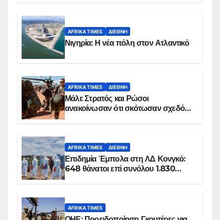
AFRIKA TIMES
ΔΙΕΘΝΉ
Νιγηρία: Η νέα πόλη στον Ατλαντικό
AFRIKA TIMES
ΔΙΕΘΝΉ
Μάλι: Στρατός και Ρώσοι
ανακοίνωσαν ότι σκότωσαν σχεδόν
100 τζιχαντιστές
AFRIKA TIMES
ΔΙΕΘΝΉ
Επιδημία Έμπολα στη ΛΔ Κονγκό:
648 θάνατοι επί συνόλου 1.830
επιβεβαιωμένων κρουσμάτων
AFRIKA TIMES
ΟΗΕ: Προειδοποίηση Γκουτέρες για