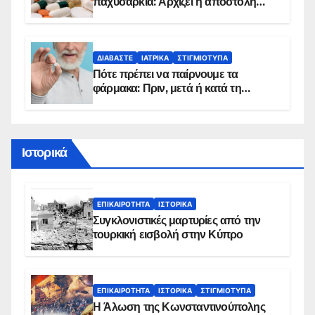
παχυσαρκία: Αρχίζει η αποστολή
sms για τους δικαιούχους – Οι
προϋποθέσεις ένταξης στο
πρόγραμμα
ΔΙΑΒΆΣΤΕ
ΙΑΤΡΙΚΆ
ΣΤΙΓΜΙΌΤΥΠΑ
Πότε πρέπει να παίρνουμε τα
φάρμακα: Πριν, μετά ή κατά τη
διάρκεια του φαγητού;
Ιστορικά
ΕΠΙΚΑΙΡΌΤΗΤΑ
ΙΣΤΟΡΙΚΆ
Συγκλονιστικές μαρτυρίες από την
τουρκική εισβολή στην Κύπρο
ΕΠΙΚΑΙΡΌΤΗΤΑ
ΙΣΤΟΡΙΚΆ
ΣΤΙΓΜΙΌΤΥΠΑ
Η Άλωση της Κωνσταντινούπολης