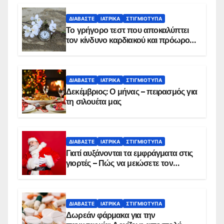
ΔΙΑΒΆΣΤΕ
ΙΑΤΡΙΚΆ
ΣΤΙΓΜΙΌΤΥΠΑ
Το γρήγορο τεστ που αποκαλύπτει
τον κίνδυνο καρδιακού και πρόωρου
θανάτου
ΔΙΑΒΆΣΤΕ
ΙΑΤΡΙΚΆ
ΣΤΙΓΜΙΌΤΥΠΑ
Δεκέμβριος: Ο μήνας – πειρασμός για
τη σιλουέτα μας
ΔΙΑΒΆΣΤΕ
ΙΑΤΡΙΚΆ
ΣΤΙΓΜΙΌΤΥΠΑ
Γιατί αυξάνονται τα εμφράγματα στις
γιορτές – Πώς να μειώσετε τον
κίνδυνο, σύμφωνα με καρδιολόγο
ΔΙΑΒΆΣΤΕ
ΙΑΤΡΙΚΆ
ΣΤΙΓΜΙΌΤΥΠΑ
Δωρεάν φάρμακα για την