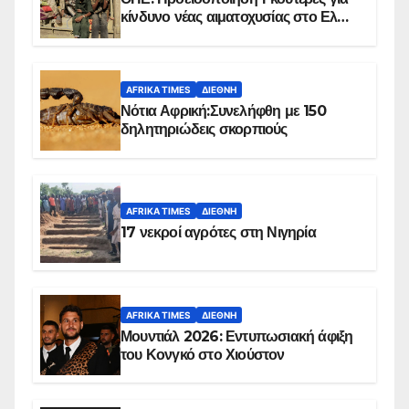
κίνδυνο νέας αιματοχυσίας στο Ελ
Ομπέιντ του Σουδάν
AFRIKA TIMES
ΔΙΕΘΝΉ
Νότια Αφρική:Συνελήφθη με 150
δηλητηριώδεις σκορπιούς
AFRIKA TIMES
ΔΙΕΘΝΉ
17 νεκροί αγρότες στη Νιγηρία
AFRIKA TIMES
ΔΙΕΘΝΉ
Μουντιάλ 2026: Εντυπωσιακή άφιξη
του Κονγκό στο Χιούστον