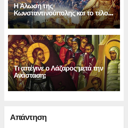
Η Άλωση της
Κωνσταντινούπολης και το τέλος
του Βυζαντίου
Τι απέγινε ο Λάζαρος μετά την
Ανάσταση;
Απάντηση