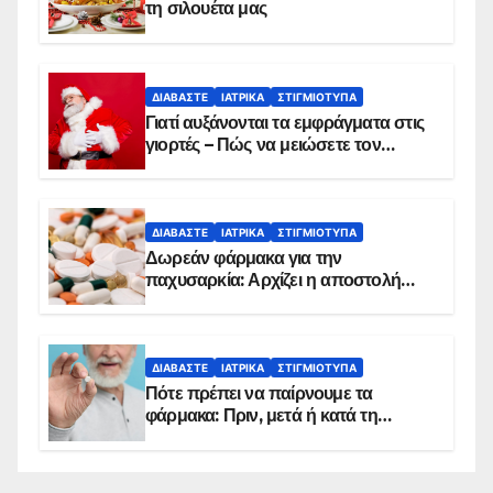
τη σιλουέτα μας
ΔΙΑΒΆΣΤΕ
ΙΑΤΡΙΚΆ
ΣΤΙΓΜΙΌΤΥΠΑ
Γιατί αυξάνονται τα εμφράγματα στις
γιορτές – Πώς να μειώσετε τον
κίνδυνο, σύμφωνα με καρδιολόγο
ΔΙΑΒΆΣΤΕ
ΙΑΤΡΙΚΆ
ΣΤΙΓΜΙΌΤΥΠΑ
Δωρεάν φάρμακα για την
παχυσαρκία: Αρχίζει η αποστολή
sms για τους δικαιούχους – Οι
προϋποθέσεις ένταξης στο
πρόγραμμα
ΔΙΑΒΆΣΤΕ
ΙΑΤΡΙΚΆ
ΣΤΙΓΜΙΌΤΥΠΑ
Πότε πρέπει να παίρνουμε τα
φάρμακα: Πριν, μετά ή κατά τη
διάρκεια του φαγητού;