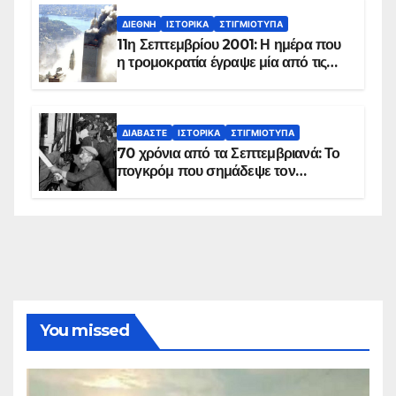
ΔΙΕΘΝΉ
ΙΣΤΟΡΙΚΆ
ΣΤΙΓΜΙΌΤΥΠΑ
11η Σεπτεμβρίου 2001: Η ημέρα που
η τρομοκρατία έγραψε μία από τις
πιο μαύρες σελίδες στην ιστορία του
πλανήτη
ΔΙΑΒΆΣΤΕ
ΙΣΤΟΡΙΚΆ
ΣΤΙΓΜΙΌΤΥΠΑ
70 χρόνια από τα Σεπτεμβριανά: Το
πογκρόμ που σημάδεψε τον
ελληνισμό της Κωνσταντινούπολης
You missed