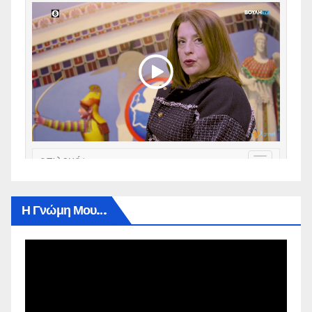
Η Γνώμη Μου…