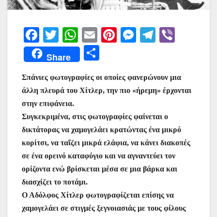
F
T
W
E
Pi
M
T
Vi
a
w
h
m
nt
e
el
b
Μ
Share
c
itt
at
ai
er
s
e
er
οι
e
er
s
l
e
s
gr
Σπάνιες φωτογραφίες οι οποίες φανερώνουν μια
ρ
άλλη πλευρά του Χίτλερ, την πιο «ήρεμη» έρχονται
b
A
st
e
a
α
στην επιφάνεια.
o
p
n
m
σ
Συγκεκριμένα, στις φωτογραφίες φαίνεται ο
o
p
g
τε
δικτάτορας να χαμογελάει κρατώντας ένα μικρό
k
er
ίτ
κορίτσι, να ταΐζει μικρά ελάφια, να κάνει διακοπές
σε ένα ορεινό καταφύγιο και να αγναντεύει τον
ε
ορίζοντα ενώ βρίσκεται μέσα σε μια βάρκα και
διασχίζει το ποτάμι.
Ο Αδόλφος Χίτλερ φωτογραφίζεται επίσης να
χαμογελάει σε στιγμές ξεγνοιασιάς με τους φίλους