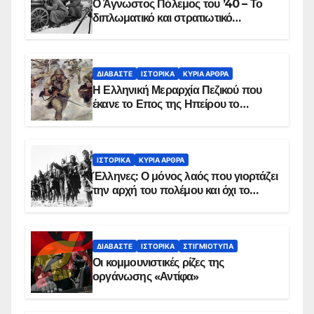
Ο Άγνωστος Πόλεμος του ’40 – Το
διπλωματικό και στρατιωτικό
παρασκήνιο
ΔΙΑΒΆΣΤΕ
ΙΣΤΟΡΙΚΆ
ΚΥΡΙΑ ΑΡΘΡΑ
Η Ελληνική Μεραρχία Πεζικού που
έκανε το Επος της Ηπείρου το
χειμώνα του 1940
ΙΣΤΟΡΙΚΆ
ΚΥΡΙΑ ΑΡΘΡΑ
Έλληνες: Ο μόνος λαός που γιορτάζει
την αρχή του πολέμου και όχι το
τέλος του
ΔΙΑΒΆΣΤΕ
ΙΣΤΟΡΙΚΆ
ΣΤΙΓΜΙΌΤΥΠΑ
Οι κομμουνιστικές ρίζες της
οργάνωσης «Αντίφα»