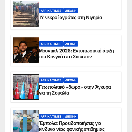
AFRIKA TIMES
ΔΙΕΘΝΉ
17 νεκροί αγρότες στη Νιγηρία
AFRIKA TIMES
ΔΙΕΘΝΉ
Μουντιάλ 2026: Εντυπωσιακή άφιξη
του Κονγκό στο Χιούστον
AFRIKA TIMES
ΔΙΕΘΝΉ
Γεωπολιτικό «δώρο» στην Άγκυρα
για τη Σομαλία
AFRIKA TIMES
ΔΙΕΘΝΉ
Έμπολα: Προειδοποιήσεις για
κίνδυνο νέας φονικής επιδημίας