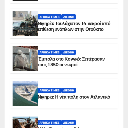
AFRIKA TIMES
ΔΙΕΘΝΉ
Νιγηρία: Τουλάχιστον 14 νεκροί από
επίθεση ενόπλων στην Οτούκπο
AFRIKA TIMES
ΔΙΕΘΝΉ
Έμπολα στο Κονγκό: Ξεπέρασαν
τους 1.350 οι νεκροί
AFRIKA TIMES
ΔΙΕΘΝΉ
Νιγηρία: Η νέα πόλη στον Ατλαντικό
AFRIKA TIMES
ΔΙΕΘΝΉ