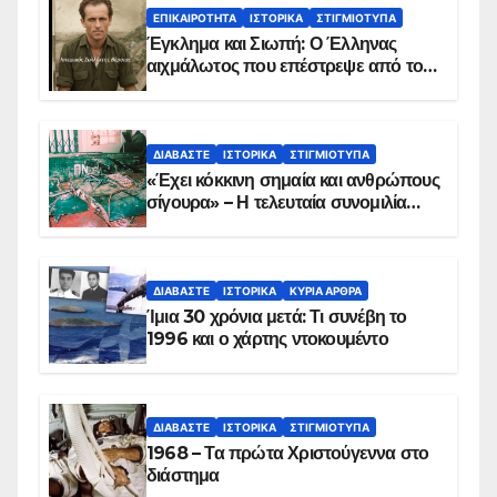
ΕΠΙΚΑΙΡΌΤΗΤΑ
ΙΣΤΟΡΙΚΆ
ΣΤΙΓΜΙΌΤΥΠΑ
Έγκλημα και Σιωπή: Ο Έλληνας
αιχμάλωτος που επέστρεψε από το
Παραπέτασμα
ΔΙΑΒΆΣΤΕ
ΙΣΤΟΡΙΚΆ
ΣΤΙΓΜΙΌΤΥΠΑ
«Έχει κόκκινη σημαία και ανθρώπους
σίγουρα» – Η τελευταία συνομιλία
των ηρώων στα Ίμια, πριν τη
συντριβή του ελικοπτέρου
ΔΙΑΒΆΣΤΕ
ΙΣΤΟΡΙΚΆ
ΚΥΡΙΑ ΑΡΘΡΑ
Ίμια 30 χρόνια μετά: Τι συνέβη το
1996 και ο χάρτης ντοκουμέντο
ΔΙΑΒΆΣΤΕ
ΙΣΤΟΡΙΚΆ
ΣΤΙΓΜΙΌΤΥΠΑ
1968 – Τα πρώτα Χριστούγεννα στο
διάστημα