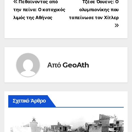
Πλοήγηση
Πεθαίνοντας από
Τζέσε Όουενς: Ο
την πείνα: Ο κατοχικός
ολυμπιονίκης που
άρθρων
λιμός της Αθήνας
ταπείνωσε τον Χίτλερ
Από
GeoAth
Σχετικό Άρθρο