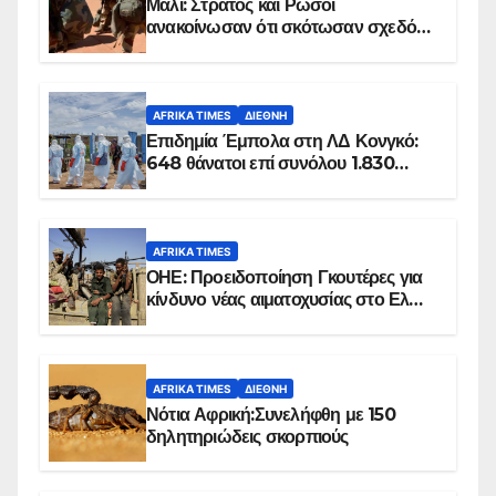
Μάλι: Στρατός και Ρώσοι
ανακοίνωσαν ότι σκότωσαν σχεδόν
100 τζιχαντιστές
AFRIKA TIMES
ΔΙΕΘΝΉ
Επιδημία Έμπολα στη ΛΔ Κονγκό:
648 θάνατοι επί συνόλου 1.830
επιβεβαιωμένων κρουσμάτων
AFRIKA TIMES
ΟΗΕ: Προειδοποίηση Γκουτέρες για
κίνδυνο νέας αιματοχυσίας στο Ελ
Ομπέιντ του Σουδάν
AFRIKA TIMES
ΔΙΕΘΝΉ
Νότια Αφρική:Συνελήφθη με 150
δηλητηριώδεις σκορπιούς