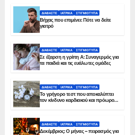
ΔΙΑΒΆΣΤΕ
ΙΑΤΡΙΚΆ
ΣΤΙΓΜΙΌΤΥΠΑ
Βήχας που επιμένει: Πότε να δείτε
γιατρό
ΔΙΑΒΆΣΤΕ
ΙΑΤΡΙΚΆ
ΣΤΙΓΜΙΌΤΥΠΑ
Σε έξαρση η γρίπη Α: Συναγερμός για
τα παιδιά και τις ευάλωτες ομάδες
ΔΙΑΒΆΣΤΕ
ΙΑΤΡΙΚΆ
ΣΤΙΓΜΙΌΤΥΠΑ
Το γρήγορο τεστ που αποκαλύπτει
τον κίνδυνο καρδιακού και πρόωρου
θανάτου
ΔΙΑΒΆΣΤΕ
ΙΑΤΡΙΚΆ
ΣΤΙΓΜΙΌΤΥΠΑ
Δεκέμβριος: Ο μήνας – πειρασμός για