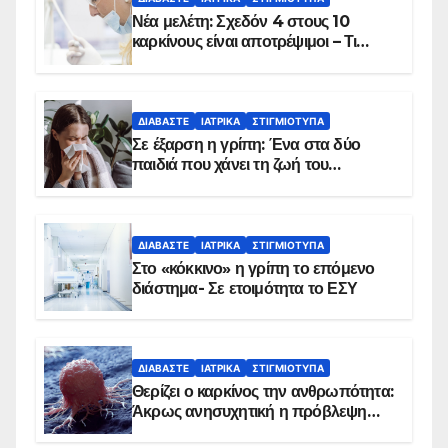
Νέα μελέτη: Σχεδόν 4 στους 10
καρκίνους είναι αποτρέψιμοι – Τι
δείχνουν τα στοιχεία
ΔΙΑΒΆΣΤΕ
ΙΑΤΡΙΚΆ
ΣΤΙΓΜΙΌΤΥΠΑ
Σε έξαρση η γρίπη: Ένα στα δύο
παιδιά που χάνει τη ζωή του
αντιμετωπίζει υποκείμενο νόσημα –
Εμβολιασμό συνιστούν οι ειδικοί
ΔΙΑΒΆΣΤΕ
ΙΑΤΡΙΚΆ
ΣΤΙΓΜΙΌΤΥΠΑ
Στο «κόκκινο» η γρίπη το επόμενο
διάστημα- Σε ετοιμότητα το ΕΣΥ
ΔΙΑΒΆΣΤΕ
ΙΑΤΡΙΚΆ
ΣΤΙΓΜΙΌΤΥΠΑ
Θερίζει ο καρκίνος την ανθρωπότητα:
Άκρως ανησυχητική η πρόβλεψη…