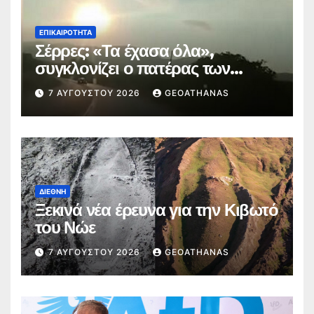
ΕΠΙΚΑΙΡΌΤΗΤΑ
Σέρρες: «Τα έχασα όλα»,
συγκλονίζει ο πατέρας των
θυμάτων
7 ΑΥΓΟΎΣΤΟΥ 2026
GEOATHANAS
ΔΙΕΘΝΉ
Ξεκινά νέα έρευνα για την Κιβωτό
του Νώε
7 ΑΥΓΟΎΣΤΟΥ 2026
GEOATHANAS