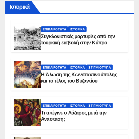
Ιστορικά
ΕΠΙΚΑΙΡΌΤΗΤΑ
ΙΣΤΟΡΙΚΆ
Συγκλονιστικές μαρτυρίες από την
τουρκική εισβολή στην Κύπρο
ΕΠΙΚΑΙΡΌΤΗΤΑ
ΙΣΤΟΡΙΚΆ
ΣΤΙΓΜΙΌΤΥΠΑ
Η Άλωση της Κωνσταντινούπολης
και το τέλος του Βυζαντίου
ΕΠΙΚΑΙΡΌΤΗΤΑ
ΙΣΤΟΡΙΚΆ
ΣΤΙΓΜΙΌΤΥΠΑ
Τι απέγινε ο Λάζαρος μετά την
Ανάσταση;