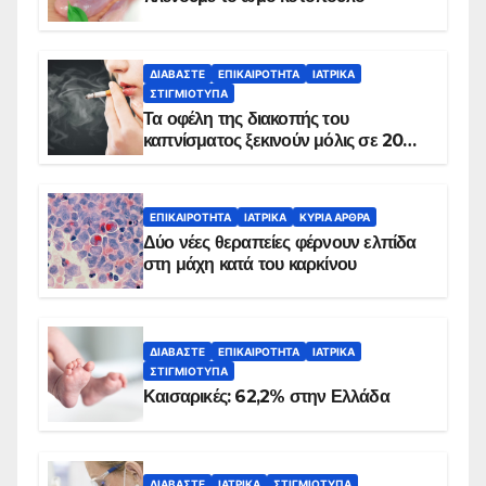
ΔΙΑΒΆΣΤΕ
ΕΠΙΚΑΙΡΌΤΗΤΑ
ΙΑΤΡΙΚΆ
ΣΤΙΓΜΙΌΤΥΠΑ
Τα οφέλη της διακοπής του
καπνίσματος ξεκινούν μόλις σε 20
λεπτά
ΕΠΙΚΑΙΡΌΤΗΤΑ
ΙΑΤΡΙΚΆ
ΚΥΡΙΑ ΑΡΘΡΑ
Δύο νέες θεραπείες φέρνουν ελπίδα
στη μάχη κατά του καρκίνου
ΔΙΑΒΆΣΤΕ
ΕΠΙΚΑΙΡΌΤΗΤΑ
ΙΑΤΡΙΚΆ
ΣΤΙΓΜΙΌΤΥΠΑ
Καισαρικές: 62,2% στην Ελλάδα
ΔΙΑΒΆΣΤΕ
ΙΑΤΡΙΚΆ
ΣΤΙΓΜΙΌΤΥΠΑ