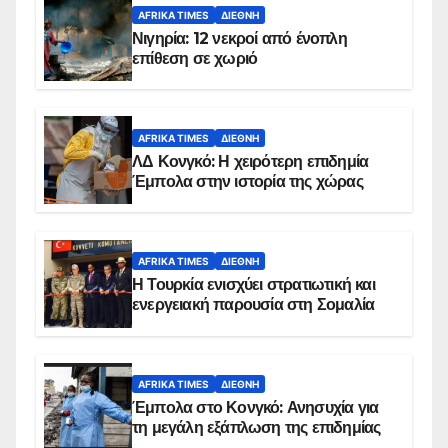
AFRIKA TIMES
ΔΙΕΘΝΉ
Νιγηρία: 12 νεκροί από ένοπλη
επίθεση σε χωριό
AFRIKA TIMES
ΔΙΕΘΝΉ
ΛΔ Κονγκό: Η χειρότερη επιδημία
Έμπολα στην ιστορία της χώρας
AFRIKA TIMES
ΔΙΕΘΝΉ
Η Τουρκία ενισχύει στρατιωτική και
ενεργειακή παρουσία στη Σομαλία
AFRIKA TIMES
ΔΙΕΘΝΉ
Έμπολα στο Κονγκό: Ανησυχία για
τη μεγάλη εξάπλωση της επιδημίας