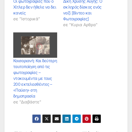
Οι φωτογραφίες που ο
Δίκη Χρυσής Αυγής: Ο
Χίτλερ δεν ήθελε να δει
σκληρός δίσκος ενός
κανείς
ναζί [Βίντεο και
σε "Ιστορικά"
Φωτογραφίες]
σε "Κυρια Αρθρα"
Καισαριανή: Και δεύτερη
ταυτοποίηση από τις
φωτογραφίες –
ντοκουμέντα με τους
200 εκτελεσθέντες –
«Παύση» στη
δημοπρασία
σε "Διαβάστε"