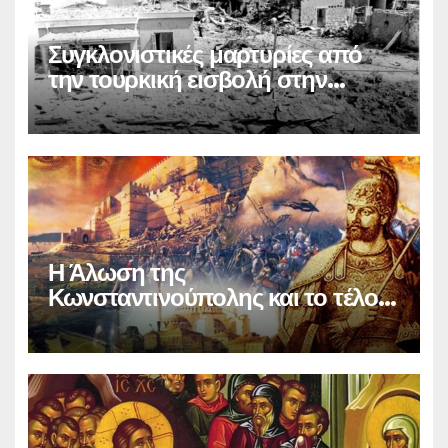
Συγκλονιστικές μαρτυρίες από
την τουρκική εισβολή στην
Κύπρο
Η Άλωση της
Κωνσταντινούπολης και το τέλος
του Βυζαντίου