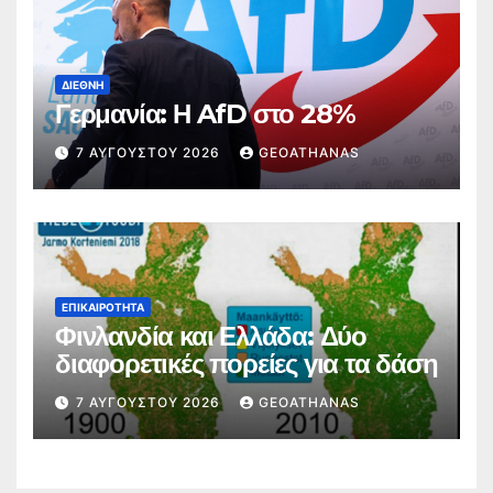
ΔΙΕΘΝΉ
Γερμανία: Η AfD στο 28%
7 ΑΥΓΟΎΣΤΟΥ 2026
GEOATHANAS
ΕΠΙΚΑΙΡΌΤΗΤΑ
Φινλανδία και Ελλάδα: Δύο
διαφορετικές πορείες για τα δάση
7 ΑΥΓΟΎΣΤΟΥ 2026
GEOATHANAS