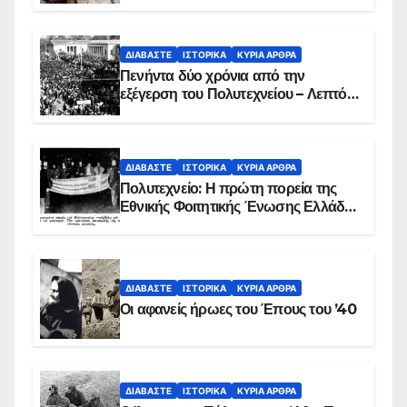
ΔΙΑΒΆΣΤΕ
ΙΣΤΟΡΙΚΆ
ΚΥΡΙΑ ΑΡΘΡΑ
Πενήντα δύο χρόνια από την
εξέγερση του Πολυτεχνείου – Λεπτό
προς λεπτό η εισβολή – ΦΩΤΟ και
ΒΙΝΤΕΟ
ΔΙΑΒΆΣΤΕ
ΙΣΤΟΡΙΚΆ
ΚΥΡΙΑ ΑΡΘΡΑ
Πολυτεχνείο: Η πρώτη πορεία της
Εθνικής Φοιτητικής Ένωσης Ελλάδος
στις 17 Νοεμβρίου 1975 με την
αιματοβαμμένη σημαία
ΔΙΑΒΆΣΤΕ
ΙΣΤΟΡΙΚΆ
ΚΥΡΙΑ ΑΡΘΡΑ
Οι αφανείς ήρωες του Έπους του ’40
ΔΙΑΒΆΣΤΕ
ΙΣΤΟΡΙΚΆ
ΚΥΡΙΑ ΑΡΘΡΑ