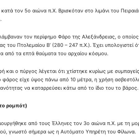
ατά τον 5ο αιώνα π.Χ. Βρισκόταν στο λιμάνι του Πειραιά
.
ιλάμβαναν τον περίφημο Φάρο της Αλεξάνδρειας, ο οποίος
ς του Πτολεμαίου Β’ (280 – 247 π.Χ.). Έχει υπολογιστεί ό
να από τα επτά θαύματα του αρχαίου κόσμου.
ή και ο πύργος λέγεται ότι χτίστηκε κυρίως με συμπαγεί
 ο φάρος είχε ύψος πάνω από 10 μέτρα, η χρήση ασβεστόλ
θανότητας να καταρρεύσει κάτω από το ίδιο του το βάρος.
το ρομπότ)
ιουργήθηκε από τους Έλληνες τον 3ο αιώνα π.Χ. με τη μ
ιού, γνωστό σήμερα ως η Αυτόματο Υπηρέτη του Φίλωνα.