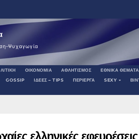
α
ση-Ψυχαγωγία
ΛΙΤΙΚΉ
ΟΙΚΟΝΟΜΊΑ
ΑΘΛΗΤΙΣΜΌΣ
ΕΘΝΙΚΆ ΘΈΜΑΤΑ
GOSSIP
ΙΔΈΕΣ – TIPS
ΠΕΡΊΕΡΓΑ
SEXY
ΒΙ
ρχαίες ελληνικές εφευρέσεις