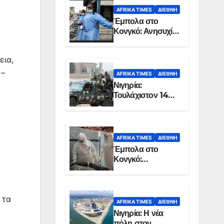
AFRIKA TIMES
ΔΙΕΘΝΉ
Έμπολα στο
Κονγκό: Ανησυχία
για τη μεγάλη
εξάπλωση της
εια,
επιδημίας
 –
AFRIKA TIMES
ΔΙΕΘΝΉ
Νιγηρία:
Τουλάχιστον 14
νεκροί από
επίθεση ενόπλων
στην Οτούκπο
AFRIKA TIMES
ΔΙΕΘΝΉ
Έμπολα στο
Κονγκό:
Ξεπέρασαν τους
1.350 οι νεκροί
 τα
AFRIKA TIMES
ΔΙΕΘΝΉ
Νιγηρία: Η νέα
πόλη στον