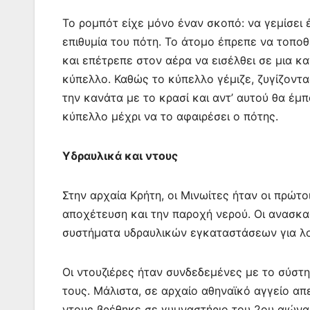
Το ρομπότ είχε μόνο έναν σκοπό: να γεμίσει 
επιθυμία του πότη. Το άτομο έπρεπε να τοποθ
και επέτρεπε στον αέρα να εισέλθει σε μια κ
κύπελλο. Καθώς το κύπελλο γέμιζε, ζυγίζοντ
την κανάτα με το κρασί και αντ’ αυτού θα έμπ
κύπελλο μέχρι να το αφαιρέσει ο πότης.
Υδραυλικά και ντους
Στην αρχαία Κρήτη, οι Μινωίτες ήταν οι πρώτ
αποχέτευση και την παροχή νερού. Οι ανασκ
συστήματα υδραυλικών εγκαταστάσεων για λου
Οι ντουζιέρες ήταν συνδεδεμένες με το σύσ
τους. Μάλιστα, σε αρχαίο αθηναϊκό αγγείο απε
ντους βρέθηκε σε γυμναστήριο του 2ου αιώνα