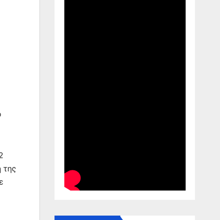
ο
2
η της
ε