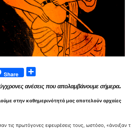
Μ
Share
οι
 σύγχρονες ανέσεις που απολαμβάνουμε σήμερα.
ρ
α
ούμε στην καθημερινότητά μας αποτελούν αρχαίες
σ
τε
ίτ
ησαν τις πρωτόγονες εφευρέσεις τους, ωστόσο, «άνοιξαν 