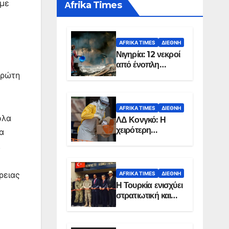
 με
Αfrika Times
AFRIKA TIMES
ΔΙΕΘΝΉ
Νιγηρία: 12 νεκροί
από ένοπλη
επίθεση σε χωριό
πρώτη
AFRIKA TIMES
ΔΙΕΘΝΉ
όλα
ΛΔ Κονγκό: Η
χειρότερη
α
επιδημία Έμπολα
.
στην ιστορία της
χώρας
ρειας
AFRIKA TIMES
ΔΙΕΘΝΉ
Η Τουρκία ενισχύει
στρατιωτική και
ενεργειακή
παρουσία στη
Σομαλία