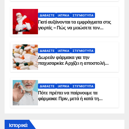
ΔΙΑΒΆΣΤΕ
ΙΑΤΡΙΚΆ
ΣΤΙΓΜΙΌΤΥΠΑ
Γιατί αυξάνονται τα εμφράγματα στις
γιορτές – Πώς να μειώσετε τον
κίνδυνο, σύμφωνα με καρδιολόγο
ΔΙΑΒΆΣΤΕ
ΙΑΤΡΙΚΆ
ΣΤΙΓΜΙΌΤΥΠΑ
Δωρεάν φάρμακα για την
παχυσαρκία: Αρχίζει η αποστολή
sms για τους δικαιούχους – Οι
προϋποθέσεις ένταξης στο
πρόγραμμα
ΔΙΑΒΆΣΤΕ
ΙΑΤΡΙΚΆ
ΣΤΙΓΜΙΌΤΥΠΑ
Πότε πρέπει να παίρνουμε τα
φάρμακα: Πριν, μετά ή κατά τη
διάρκεια του φαγητού;
Ιστορικά