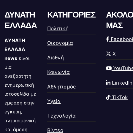
ΔΥΝΑΤΗ
ΚΑΤΗΓΟΡΙΕΣ
ΑΚΟΛΟ
ΕΛΛΑΔΑ
ΜΑΣ
Πολιτική
Faceboo
ΔΥΝΑΤΗ
Οικονομία
ΕΛΛΑΔΑ
X
Διεθνή
news
είναι
μια
YouTub
Κοινωνία
ανεξάρτητη
LinkedIn
ενημερωτική
Αθλητισμός
ιστοσελίδα με
TikTok
Υγεία
έμφαση στην
έγκυρη,
Τεχνολογία
αντικειμενική
και άμεση
Βίντεο