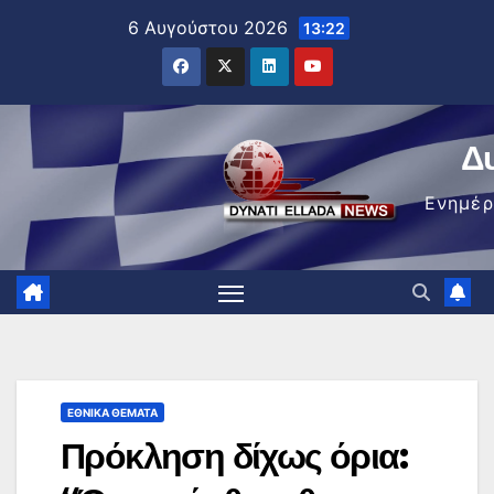
Μετάβαση
6 Αυγούστου 2026
13:22
στο
περιεχόμενο
Δ
Ενημέ
ΕΘΝΙΚΆ ΘΈΜΑΤΑ
Πρόκληση δίχως όρια: