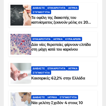
ΔΙΑΒΆΣΤΕ
ΕΠΙΚΑΙΡΌΤΗΤΑ
ΙΑΤΡΙΚΆ
ΣΤΙΓΜΙΌΤΥΠΑ
Τα οφέλη της διακοπής του
καπνίσματος ξεκινούν μόλις σε 20
λεπτά
ΕΠΙΚΑΙΡΌΤΗΤΑ
ΙΑΤΡΙΚΆ
ΚΥΡΙΑ ΑΡΘΡΑ
Δύο νέες θεραπείες φέρνουν ελπίδα
στη μάχη κατά του καρκίνου
ΔΙΑΒΆΣΤΕ
ΕΠΙΚΑΙΡΌΤΗΤΑ
ΙΑΤΡΙΚΆ
ΣΤΙΓΜΙΌΤΥΠΑ
Καισαρικές: 62,2% στην Ελλάδα
ΔΙΑΒΆΣΤΕ
ΙΑΤΡΙΚΆ
ΣΤΙΓΜΙΌΤΥΠΑ
Νέα μελέτη: Σχεδόν 4 στους 10