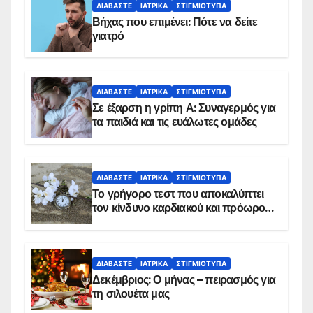
ΔΙΑΒΆΣΤΕ
ΙΑΤΡΙΚΆ
ΣΤΙΓΜΙΌΤΥΠΑ
Βήχας που επιμένει: Πότε να δείτε
γιατρό
ΔΙΑΒΆΣΤΕ
ΙΑΤΡΙΚΆ
ΣΤΙΓΜΙΌΤΥΠΑ
Σε έξαρση η γρίπη Α: Συναγερμός για
τα παιδιά και τις ευάλωτες ομάδες
ΔΙΑΒΆΣΤΕ
ΙΑΤΡΙΚΆ
ΣΤΙΓΜΙΌΤΥΠΑ
Το γρήγορο τεστ που αποκαλύπτει
τον κίνδυνο καρδιακού και πρόωρου
θανάτου
ΔΙΑΒΆΣΤΕ
ΙΑΤΡΙΚΆ
ΣΤΙΓΜΙΌΤΥΠΑ
Δεκέμβριος: Ο μήνας – πειρασμός για
τη σιλουέτα μας