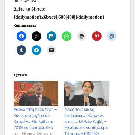
θα φύγουν».
Δείτε το βίντεο:
{dailymotion}x6bxet4|600|400|{/dailymotion}
Κοινοποιήστε:
Σχετικά
Ασύλληπτη πρόκληση –
Νέες τουρκικές
Κιλιτσντάρογλου σε
«κορώνες»: Καμμένε
Καμμένο: Θα έρθω το
είπες… Μολών Λαβέ; –
2019 να τα πάρω όλα
Ερχόμαστε να πάρουμε
σε "Εθνικά Θέματα"
18 νησιά – BINTEO