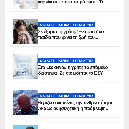
καρκίνους είναι αποτρέψιμοι – Τι
δείχνουν τα στοιχεία
ΔΙΑΒΆΣΤΕ
ΙΑΤΡΙΚΆ
ΣΤΙΓΜΙΌΤΥΠΑ
Σε έξαρση η γρίπη: Ένα στα δύο
παιδιά που χάνει τη ζωή του
αντιμετωπίζει υποκείμενο νόσημα –
Εμβολιασμό συνιστούν οι ειδικοί
ΔΙΑΒΆΣΤΕ
ΙΑΤΡΙΚΆ
ΣΤΙΓΜΙΌΤΥΠΑ
Στο «κόκκινο» η γρίπη το επόμενο
διάστημα- Σε ετοιμότητα το ΕΣΥ
ΔΙΑΒΆΣΤΕ
ΙΑΤΡΙΚΆ
ΣΤΙΓΜΙΌΤΥΠΑ
Θερίζει ο καρκίνος την ανθρωπότητα:
Άκρως ανησυχητική η πρόβλεψη…