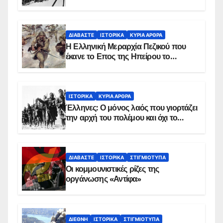
παρασκήνιο
ΔΙΑΒΆΣΤΕ
ΙΣΤΟΡΙΚΆ
ΚΥΡΙΑ ΑΡΘΡΑ
Η Ελληνική Μεραρχία Πεζικού που
έκανε το Επος της Ηπείρου το
χειμώνα του 1940
ΙΣΤΟΡΙΚΆ
ΚΥΡΙΑ ΑΡΘΡΑ
Έλληνες: Ο μόνος λαός που γιορτάζει
την αρχή του πολέμου και όχι το
τέλος του
ΔΙΑΒΆΣΤΕ
ΙΣΤΟΡΙΚΆ
ΣΤΙΓΜΙΌΤΥΠΑ
Οι κομμουνιστικές ρίζες της
οργάνωσης «Αντίφα»
ΔΙΕΘΝΉ
ΙΣΤΟΡΙΚΆ
ΣΤΙΓΜΙΌΤΥΠΑ