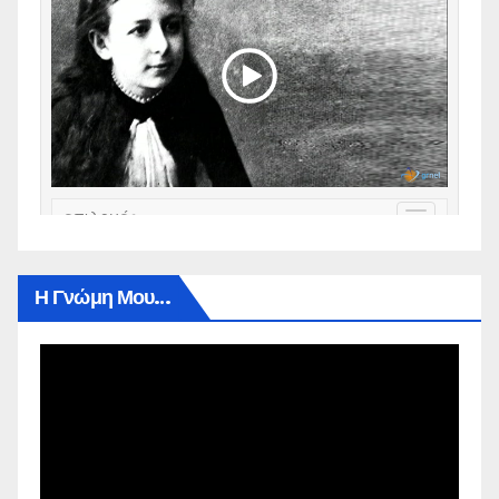
Η Γνώμη Μου…