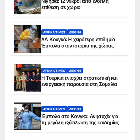
Νιγηρία: 12 νεκροί από ένοπλη
επίθεση σε χωριό
AFRIKA TIMES
ΔΙΕΘΝΉ
ΛΔ Κονγκό: Η χειρότερη επιδημία
Έμπολα στην ιστορία της χώρας
AFRIKA TIMES
ΔΙΕΘΝΉ
Η Τουρκία ενισχύει στρατιωτική και
ενεργειακή παρουσία στη Σομαλία
AFRIKA TIMES
ΔΙΕΘΝΉ
Έμπολα στο Κονγκό: Ανησυχία για
τη μεγάλη εξάπλωση της επιδημίας