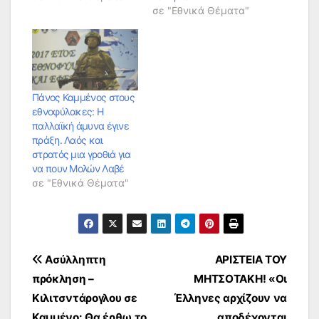
σε "Εθνικά Θέματα"
Πάνος Καμμένος στους
εθνοφύλακες: Η
παλλαϊκή άμυνα έγινε
πράξη. Λαός και
στρατός μια γροθιά για
να πουν Μολών Λαβέ
σε "Εθνικά Θέματα"
Πλοήγηση
Ασύλληπτη
ΑΡΙΣΤΕΙΑ ΤΟΥ
πρόκληση –
ΜΗΤΣΟΤΑΚΗ! «Οι
άρθρων
Κιλιτσντάρογλου σε
Έλληνες αρχίζουν να
Καμμένο: Θα έρθω το
αποδέχονται