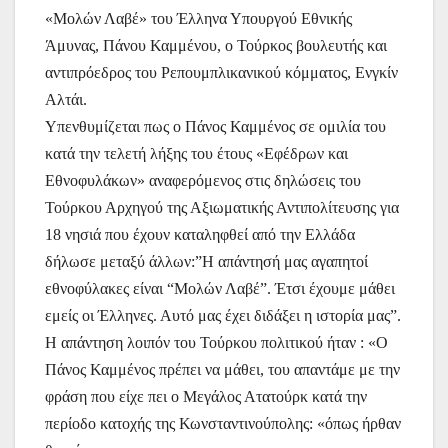
ρ
«Μολών Λαβέ» του Έλληνα Υπουργού Εθνικής
b
A
st
e
a
α
Άμυνας, Πάνου Καμμένου, ο Τούρκος βουλευτής και
o
p
n
m
σ
αντιπρόεδρος του Ρεπουμπλικανικού κόμματος, Ενγκίν
o
p
g
τε
Αλτάι.
k
er
ίτ
Υπενθυμίζεται πως ο Πάνος Καμμένος σε ομιλία του
κατά την τελετή λήξης του έτους «Εφέδρων και
ε
Εθνοφυλάκων» αναφερόμενος στις δηλώσεις του
Τούρκου Αρχηγού της Αξιωματικής Αντιπολίτευσης για
18 νησιά που έχουν καταληφθεί από την Ελλάδα
δήλωσε μεταξύ άλλων:”Η απάντησή μας αγαπητοί
εθνοφύλακες είναι “Μολών Λαβέ”. Έτσι έχουμε μάθει
εμείς οι Έλληνες. Αυτό μας έχει διδάξει η ιστορία μας”.
Η απάντηση λοιπόν του Τούρκου πολιτικού ήταν : «Ο
Πάνος Καμμένος πρέπει να μάθει, του απαντάμε με την
φράση που είχε πει ο Μεγάλος Ατατούρκ κατά την
περίοδο κατοχής της Κωνσταντινούπολης: «όπως ήρθαν