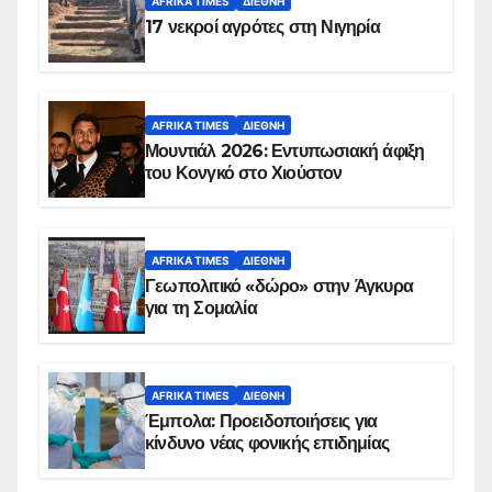
AFRIKA TIMES
ΔΙΕΘΝΉ
17 νεκροί αγρότες στη Νιγηρία
AFRIKA TIMES
ΔΙΕΘΝΉ
Μουντιάλ 2026: Εντυπωσιακή άφιξη
του Κονγκό στο Χιούστον
AFRIKA TIMES
ΔΙΕΘΝΉ
Γεωπολιτικό «δώρο» στην Άγκυρα
για τη Σομαλία
AFRIKA TIMES
ΔΙΕΘΝΉ
Έμπολα: Προειδοποιήσεις για
κίνδυνο νέας φονικής επιδημίας