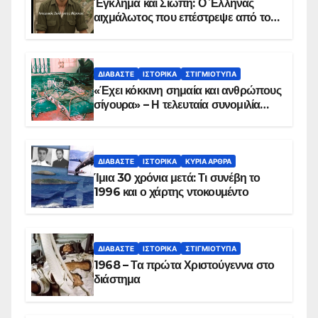
Έγκλημα και Σιωπή: Ο Έλληνας
αιχμάλωτος που επέστρεψε από το
Παραπέτασμα
ΔΙΑΒΆΣΤΕ
ΙΣΤΟΡΙΚΆ
ΣΤΙΓΜΙΌΤΥΠΑ
«Έχει κόκκινη σημαία και ανθρώπους
σίγουρα» – Η τελευταία συνομιλία
των ηρώων στα Ίμια, πριν τη
συντριβή του ελικοπτέρου
ΔΙΑΒΆΣΤΕ
ΙΣΤΟΡΙΚΆ
ΚΥΡΙΑ ΑΡΘΡΑ
Ίμια 30 χρόνια μετά: Τι συνέβη το
1996 και ο χάρτης ντοκουμέντο
ΔΙΑΒΆΣΤΕ
ΙΣΤΟΡΙΚΆ
ΣΤΙΓΜΙΌΤΥΠΑ
1968 – Τα πρώτα Χριστούγεννα στο
διάστημα