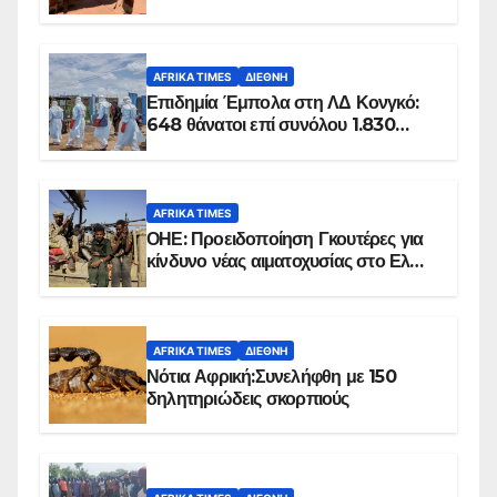
100 τζιχαντιστές
AFRIKA TIMES
ΔΙΕΘΝΉ
Επιδημία Έμπολα στη ΛΔ Κονγκό:
648 θάνατοι επί συνόλου 1.830
επιβεβαιωμένων κρουσμάτων
AFRIKA TIMES
ΟΗΕ: Προειδοποίηση Γκουτέρες για
κίνδυνο νέας αιματοχυσίας στο Ελ
Ομπέιντ του Σουδάν
AFRIKA TIMES
ΔΙΕΘΝΉ
Νότια Αφρική:Συνελήφθη με 150
δηλητηριώδεις σκορπιούς