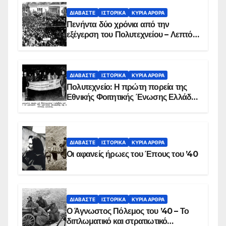
ΔΙΑΒΆΣΤΕ
ΙΣΤΟΡΙΚΆ
ΚΥΡΙΑ ΑΡΘΡΑ
Πενήντα δύο χρόνια από την
εξέγερση του Πολυτεχνείου – Λεπτό
προς λεπτό η εισβολή – ΦΩΤΟ και
ΒΙΝΤΕΟ
ΔΙΑΒΆΣΤΕ
ΙΣΤΟΡΙΚΆ
ΚΥΡΙΑ ΑΡΘΡΑ
Πολυτεχνείο: Η πρώτη πορεία της
Εθνικής Φοιτητικής Ένωσης Ελλάδος
στις 17 Νοεμβρίου 1975 με την
αιματοβαμμένη σημαία
ΔΙΑΒΆΣΤΕ
ΙΣΤΟΡΙΚΆ
ΚΥΡΙΑ ΑΡΘΡΑ
Οι αφανείς ήρωες του Έπους του ’40
ΔΙΑΒΆΣΤΕ
ΙΣΤΟΡΙΚΆ
ΚΥΡΙΑ ΑΡΘΡΑ
Ο Άγνωστος Πόλεμος του ’40 – Το
διπλωματικό και στρατιωτικό