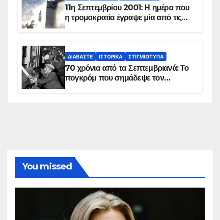
11η Σεπτεμβρίου 2001: Η ημέρα που
η τρομοκρατία έγραψε μία από τις
πιο μαύρες σελίδες στην ιστορία του
πλανήτη
ΔΙΑΒΆΣΤΕ
ΙΣΤΟΡΙΚΆ
ΣΤΙΓΜΙΌΤΥΠΑ
70 χρόνια από τα Σεπτεμβριανά: Το
πογκρόμ που σημάδεψε τον
ελληνισμό της Κωνσταντινούπολης
You missed