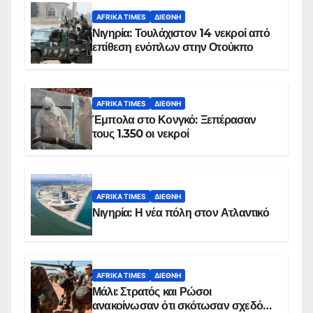
AFRIKA TIMES
ΔΙΕΘΝΉ
Νιγηρία: Τουλάχιστον 14 νεκροί από
επίθεση ενόπλων στην Οτούκπο
AFRIKA TIMES
ΔΙΕΘΝΉ
Έμπολα στο Κονγκό: Ξεπέρασαν
τους 1.350 οι νεκροί
AFRIKA TIMES
ΔΙΕΘΝΉ
Νιγηρία: Η νέα πόλη στον Ατλαντικό
AFRIKA TIMES
ΔΙΕΘΝΉ
Μάλι: Στρατός και Ρώσοι
ανακοίνωσαν ότι σκότωσαν σχεδόν