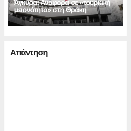
Άγκυρα: Αναφορά σε «τουρκική
μειονότητα» στη Θράκη
Απάντηση