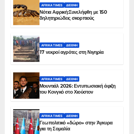
AFRIKA TIMES
ΔΙΕΘΝΉ
Νότια Αφρική:Συνελήφθη με 150
δηλητηριώδεις σκορπιούς
AFRIKA TIMES
ΔΙΕΘΝΉ
17 νεκροί αγρότες στη Νιγηρία
AFRIKA TIMES
ΔΙΕΘΝΉ
Μουντιάλ 2026: Εντυπωσιακή άφιξη
του Κονγκό στο Χιούστον
AFRIKA TIMES
ΔΙΕΘΝΉ
Γεωπολιτικό «δώρο» στην Άγκυρα
για τη Σομαλία