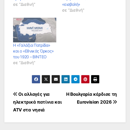
σε "Διεθνή"
«εισβολή»
σε "Διεθνή"
Η «Γαλάζια Πατρίδα»
και ο «Εθνικός Όρκος»
του 1920 – ΒΙΝΤΕΟ
σε "Διεθνή"
Πλοήγηση
Οι αλλαγές για
Η Βουλγαρία κέρδισε τη
ηλεκτρικά πατίνια και
Eurovision 2026
άρθρων
ATV στα νησιά