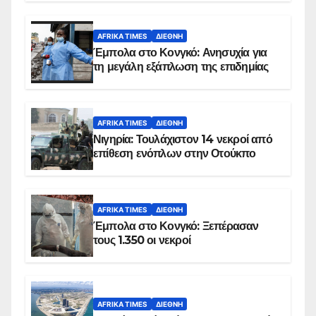
AFRIKA TIMES
ΔΙΕΘΝΉ
Έμπολα στο Κονγκό: Ανησυχία για
τη μεγάλη εξάπλωση της επιδημίας
AFRIKA TIMES
ΔΙΕΘΝΉ
Νιγηρία: Τουλάχιστον 14 νεκροί από
επίθεση ενόπλων στην Οτούκπο
AFRIKA TIMES
ΔΙΕΘΝΉ
Έμπολα στο Κονγκό: Ξεπέρασαν
τους 1.350 οι νεκροί
AFRIKA TIMES
ΔΙΕΘΝΉ