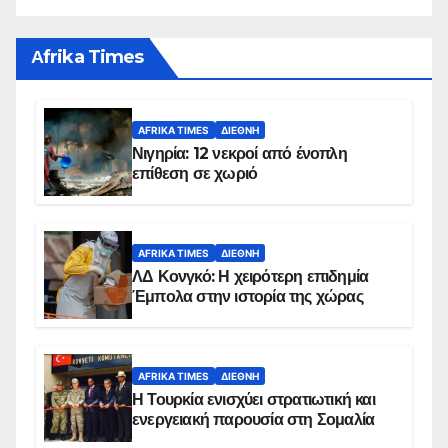
Αfrika Times
AFRIKA TIMES
ΔΙΕΘΝΉ
Νιγηρία: 12 νεκροί από ένοπλη
επίθεση σε χωριό
AFRIKA TIMES
ΔΙΕΘΝΉ
ΛΔ Κονγκό: Η χειρότερη επιδημία
Έμπολα στην ιστορία της χώρας
AFRIKA TIMES
ΔΙΕΘΝΉ
Η Τουρκία ενισχύει στρατιωτική και
ενεργειακή παρουσία στη Σομαλία