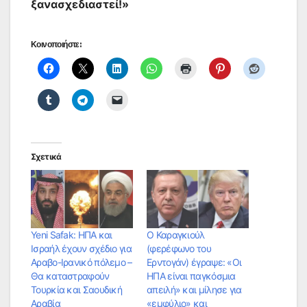
ξανασχεδιαστεί!»
Κοινοποιήστε:
Σχετικά
Yeni Safak: ΗΠΑ και
Ο Καραγκιούλ
Ισραήλ έχουν σχέδιο για
(φερέφωνο του
Αραβο-Ιρανικό πόλεμο –
Ερντογάν) έγραψε: «Οι
Θα καταστραφούν
ΗΠΑ είναι παγκόσμια
Τουρκία και Σαουδική
απειλή» και μίλησε για
Αραβία
«εμφύλιο» και