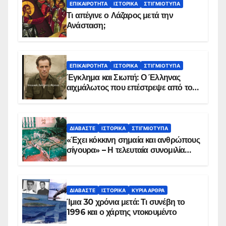
ΕΠΙΚΑΙΡΌΤΗΤΑ
ΙΣΤΟΡΙΚΆ
ΣΤΙΓΜΙΌΤΥΠΑ
Τι απέγινε ο Λάζαρος μετά την
Ανάσταση;
ΕΠΙΚΑΙΡΌΤΗΤΑ
ΙΣΤΟΡΙΚΆ
ΣΤΙΓΜΙΌΤΥΠΑ
Έγκλημα και Σιωπή: Ο Έλληνας
αιχμάλωτος που επέστρεψε από το
Παραπέτασμα
ΔΙΑΒΆΣΤΕ
ΙΣΤΟΡΙΚΆ
ΣΤΙΓΜΙΌΤΥΠΑ
«Έχει κόκκινη σημαία και ανθρώπους
σίγουρα» – Η τελευταία συνομιλία
των ηρώων στα Ίμια, πριν τη
συντριβή του ελικοπτέρου
ΔΙΑΒΆΣΤΕ
ΙΣΤΟΡΙΚΆ
ΚΥΡΙΑ ΑΡΘΡΑ
Ίμια 30 χρόνια μετά: Τι συνέβη το
1996 και ο χάρτης ντοκουμέντο