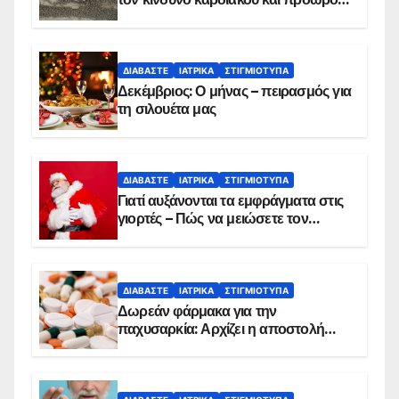
θανάτου
ΔΙΑΒΆΣΤΕ
ΙΑΤΡΙΚΆ
ΣΤΙΓΜΙΌΤΥΠΑ
Δεκέμβριος: Ο μήνας – πειρασμός για
τη σιλουέτα μας
ΔΙΑΒΆΣΤΕ
ΙΑΤΡΙΚΆ
ΣΤΙΓΜΙΌΤΥΠΑ
Γιατί αυξάνονται τα εμφράγματα στις
γιορτές – Πώς να μειώσετε τον
κίνδυνο, σύμφωνα με καρδιολόγο
ΔΙΑΒΆΣΤΕ
ΙΑΤΡΙΚΆ
ΣΤΙΓΜΙΌΤΥΠΑ
Δωρεάν φάρμακα για την
παχυσαρκία: Αρχίζει η αποστολή
sms για τους δικαιούχους – Οι
προϋποθέσεις ένταξης στο
πρόγραμμα