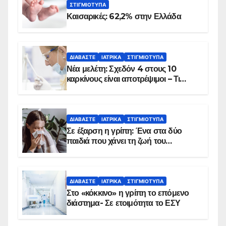
ΣΤΙΓΜΙΌΤΥΠΑ
Καισαρικές: 62,2% στην Ελλάδα
ΔΙΑΒΆΣΤΕ
ΙΑΤΡΙΚΆ
ΣΤΙΓΜΙΌΤΥΠΑ
Νέα μελέτη: Σχεδόν 4 στους 10
καρκίνους είναι αποτρέψιμοι – Τι
δείχνουν τα στοιχεία
ΔΙΑΒΆΣΤΕ
ΙΑΤΡΙΚΆ
ΣΤΙΓΜΙΌΤΥΠΑ
Σε έξαρση η γρίπη: Ένα στα δύο
παιδιά που χάνει τη ζωή του
αντιμετωπίζει υποκείμενο νόσημα –
Εμβολιασμό συνιστούν οι ειδικοί
ΔΙΑΒΆΣΤΕ
ΙΑΤΡΙΚΆ
ΣΤΙΓΜΙΌΤΥΠΑ
Στο «κόκκινο» η γρίπη το επόμενο
διάστημα- Σε ετοιμότητα το ΕΣΥ