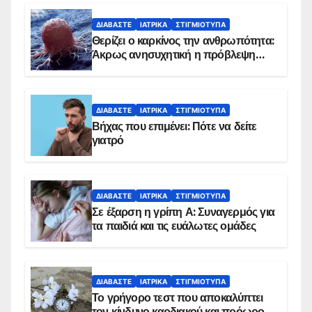
ΔΙΑΒΆΣΤΕ
ΙΑΤΡΙΚΆ
ΣΤΙΓΜΙΌΤΥΠΑ
Θερίζει ο καρκίνος την ανθρωπότητα:
Άκρως ανησυχητική η πρόβλεψη…
ΔΙΑΒΆΣΤΕ
ΙΑΤΡΙΚΆ
ΣΤΙΓΜΙΌΤΥΠΑ
Βήχας που επιμένει: Πότε να δείτε
γιατρό
ΔΙΑΒΆΣΤΕ
ΙΑΤΡΙΚΆ
ΣΤΙΓΜΙΌΤΥΠΑ
Σε έξαρση η γρίπη Α: Συναγερμός για
τα παιδιά και τις ευάλωτες ομάδες
ΔΙΑΒΆΣΤΕ
ΙΑΤΡΙΚΆ
ΣΤΙΓΜΙΌΤΥΠΑ
Το γρήγορο τεστ που αποκαλύπτει
τον κίνδυνο καρδιακού και πρόωρου