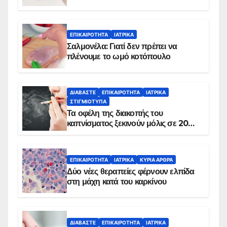
ΕΠΙΚΑΙΡΌΤΗΤΑ
ΙΑΤΡΙΚΆ
Σαλμονέλα: Γιατί δεν πρέπει να
πλένουμε το ωμό κοτόπουλο
ΔΙΑΒΆΣΤΕ
ΕΠΙΚΑΙΡΌΤΗΤΑ
ΙΑΤΡΙΚΆ
ΣΤΙΓΜΙΌΤΥΠΑ
Τα οφέλη της διακοπής του
καπνίσματος ξεκινούν μόλις σε 20
λεπτά
ΕΠΙΚΑΙΡΌΤΗΤΑ
ΙΑΤΡΙΚΆ
ΚΥΡΙΑ ΑΡΘΡΑ
Δύο νέες θεραπείες φέρνουν ελπίδα
στη μάχη κατά του καρκίνου
ΔΙΑΒΆΣΤΕ
ΕΠΙΚΑΙΡΌΤΗΤΑ
ΙΑΤΡΙΚΆ