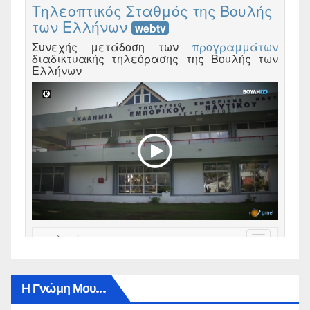
Η Γνώμη Μου…