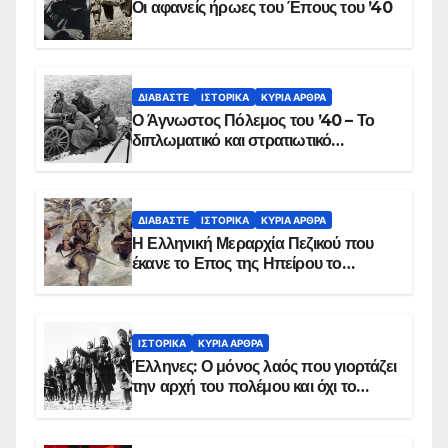
Οι αφανείς ήρωες του Έπους του ’40
ΔΙΑΒΆΣΤΕ
ΙΣΤΟΡΙΚΆ
ΚΥΡΙΑ ΑΡΘΡΑ
Ο Άγνωστος Πόλεμος του ’40 – Το
διπλωματικό και στρατιωτικό
παρασκήνιο
ΔΙΑΒΆΣΤΕ
ΙΣΤΟΡΙΚΆ
ΚΥΡΙΑ ΑΡΘΡΑ
Η Ελληνική Μεραρχία Πεζικού που
έκανε το Επος της Ηπείρου το
χειμώνα του 1940
ΙΣΤΟΡΙΚΆ
ΚΥΡΙΑ ΑΡΘΡΑ
Έλληνες: Ο μόνος λαός που γιορτάζει
την αρχή του πολέμου και όχι το
τέλος του