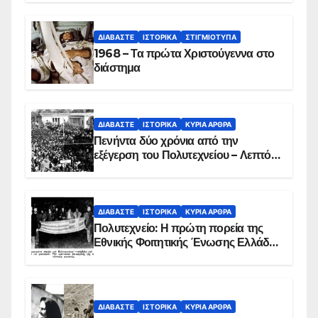
ΔΙΑΒΆΣΤΕ
ΙΣΤΟΡΙΚΆ
ΣΤΙΓΜΙΌΤΥΠΑ
1968 – Τα πρώτα Χριστούγεννα στο
διάστημα
ΔΙΑΒΆΣΤΕ
ΙΣΤΟΡΙΚΆ
ΚΥΡΙΑ ΑΡΘΡΑ
Πενήντα δύο χρόνια από την
εξέγερση του Πολυτεχνείου – Λεπτό
προς λεπτό η εισβολή – ΦΩΤΟ και
ΒΙΝΤΕΟ
ΔΙΑΒΆΣΤΕ
ΙΣΤΟΡΙΚΆ
ΚΥΡΙΑ ΑΡΘΡΑ
Πολυτεχνείο: Η πρώτη πορεία της
Εθνικής Φοιτητικής Ένωσης Ελλάδος
στις 17 Νοεμβρίου 1975 με την
αιματοβαμμένη σημαία
ΔΙΑΒΆΣΤΕ
ΙΣΤΟΡΙΚΆ
ΚΥΡΙΑ ΑΡΘΡΑ