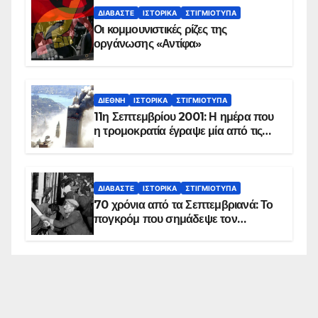
ΔΙΑΒΆΣΤΕ
ΙΣΤΟΡΙΚΆ
ΣΤΙΓΜΙΌΤΥΠΑ
Οι κομμουνιστικές ρίζες της
οργάνωσης «Αντίφα»
ΔΙΕΘΝΉ
ΙΣΤΟΡΙΚΆ
ΣΤΙΓΜΙΌΤΥΠΑ
11η Σεπτεμβρίου 2001: Η ημέρα που
η τρομοκρατία έγραψε μία από τις
πιο μαύρες σελίδες στην ιστορία του
πλανήτη
ΔΙΑΒΆΣΤΕ
ΙΣΤΟΡΙΚΆ
ΣΤΙΓΜΙΌΤΥΠΑ
70 χρόνια από τα Σεπτεμβριανά: Το
πογκρόμ που σημάδεψε τον
ελληνισμό της Κωνσταντινούπολης