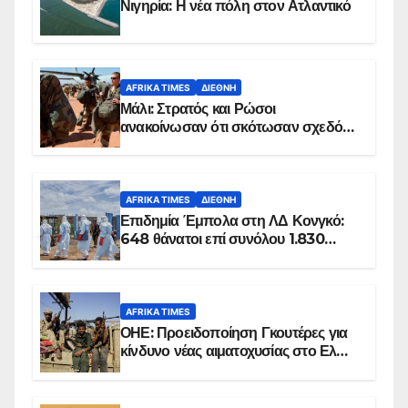
Νιγηρία: Η νέα πόλη στον Ατλαντικό
AFRIKA TIMES
ΔΙΕΘΝΉ
Μάλι: Στρατός και Ρώσοι
ανακοίνωσαν ότι σκότωσαν σχεδόν
100 τζιχαντιστές
AFRIKA TIMES
ΔΙΕΘΝΉ
Επιδημία Έμπολα στη ΛΔ Κονγκό:
648 θάνατοι επί συνόλου 1.830
επιβεβαιωμένων κρουσμάτων
AFRIKA TIMES
ΟΗΕ: Προειδοποίηση Γκουτέρες για
κίνδυνο νέας αιματοχυσίας στο Ελ
Ομπέιντ του Σουδάν