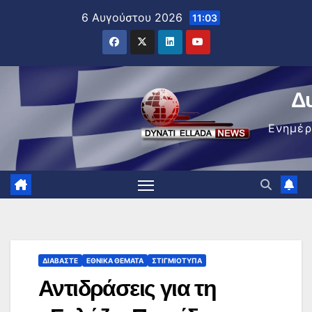
Μετάβαση
6 Αυγούστου 2026
11:03
στο
περιεχόμενο
Δ
Ενημέ
ΔΙΑΒΆΣΤΕ
ΕΘΝΙΚΆ ΘΈΜΑΤΑ
ΣΤΙΓΜΙΌΤΥΠΑ
Αντιδράσεις για τη