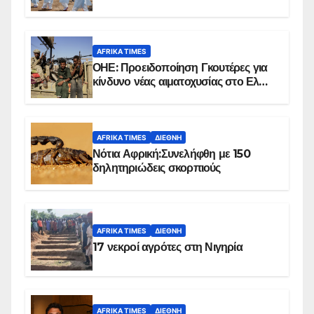
επιβεβαιωμένων κρουσμάτων
AFRIKA TIMES
ΟΗΕ: Προειδοποίηση Γκουτέρες για
κίνδυνο νέας αιματοχυσίας στο Ελ
Ομπέιντ του Σουδάν
AFRIKA TIMES
ΔΙΕΘΝΉ
Νότια Αφρική:Συνελήφθη με 150
δηλητηριώδεις σκορπιούς
AFRIKA TIMES
ΔΙΕΘΝΉ
17 νεκροί αγρότες στη Νιγηρία
AFRIKA TIMES
ΔΙΕΘΝΉ