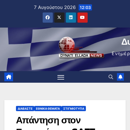
Μετάβαση
7 Αυγούστου 2026
12:03
στο
περιεχόμενο
Δ
Ενημέ
ΔΙΑΒΆΣΤΕ
ΕΘΝΙΚΆ ΘΈΜΑΤΑ
ΣΤΙΓΜΙΌΤΥΠΑ
Απάντηση στον