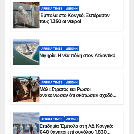
AFRIKA TIMES
ΔΙΕΘΝΉ
Έμπολα στο Κονγκό: Ξεπέρασαν
τους 1.350 οι νεκροί
AFRIKA TIMES
ΔΙΕΘΝΉ
Νιγηρία: Η νέα πόλη στον Ατλαντικό
AFRIKA TIMES
ΔΙΕΘΝΉ
Μάλι: Στρατός και Ρώσοι
ανακοίνωσαν ότι σκότωσαν σχεδόν
100 τζιχαντιστές
AFRIKA TIMES
ΔΙΕΘΝΉ
Επιδημία Έμπολα στη ΛΔ Κονγκό:
648 θάνατοι επί συνόλου 1.830