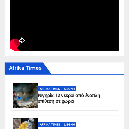
Αfrika Times
AFRIKA TIMES
ΔΙΕΘΝΉ
Νιγηρία: 12 νεκροί από ένοπλη
επίθεση σε χωριό
AFRIKA TIMES
ΔΙΕΘΝΉ