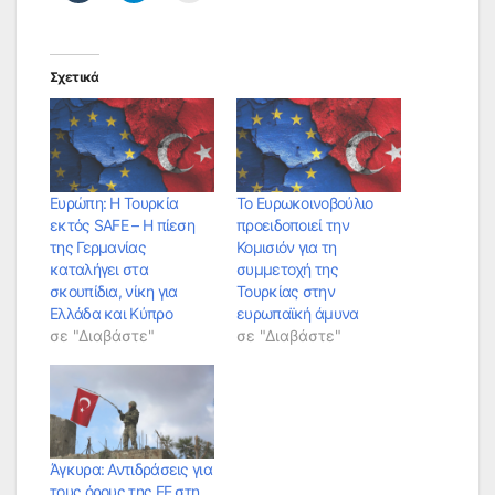
Σχετικά
Ευρώπη: Η Τουρκία
Το Ευρωκοινοβούλιο
εκτός SAFE – Η πίεση
προειδοποιεί την
της Γερμανίας
Κομισιόν για τη
καταλήγει στα
συμμετοχή της
σκουπίδια, νίκη για
Τουρκίας στην
Ελλάδα και Κύπρο
ευρωπαϊκή άμυνα
σε "Διαβάστε"
σε "Διαβάστε"
Άγκυρα: Αντιδράσεις για
τους όρους της ΕΕ στη