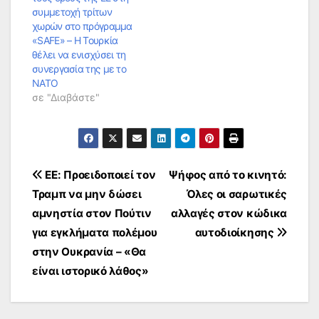
συμμετοχή τρίτων
χωρών στο πρόγραμμα
«SAFE» – Η Τουρκία
θέλει να ενισχύσει τη
συνεργασία της με το
ΝΑΤΟ
σε "Διαβάστε"
Πλοήγηση
ΕΕ: Προειδοποιεί τον
Ψήφος από το κινητό:
Τραμπ να μην δώσει
Όλες οι σαρωτικές
άρθρων
αμνηστία στον Πούτιν
αλλαγές στον κώδικα
για εγκλήματα πολέμου
αυτοδιοίκησης
στην Ουκρανία – «Θα
είναι ιστορικό λάθος»