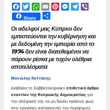
F
T
W
E
Pi
M
T
Vi
a
w
h
m
nt
e
el
b
Μ
Share
c
itt
at
ai
er
s
e
er
οι
Οι αδελφοί μας Κύπριοι δεν
e
er
s
l
e
s
gr
ρ
εμπιστεύονται την κυβέρνηση και
b
A
st
e
a
α
με δεδομένη την εμπειρία από το
o
p
n
m
σ
1974 δεν είναι διατεθειμένοι να
o
p
g
τε
πάρουν ρίσκα με τυχόν ολέθρια
k
er
ίτ
αποτελέσματα
ε
Μανώλης Κοττάκης
Διάβασα το Σαββατοκύριακο
επιθετικά άρθρα
εναντίον της Κυπριακής Δημοκρατίας
για
την απόφασή της να μη δώσει πράσινο φως
στις εργασίες κατασκευής του περίφημου