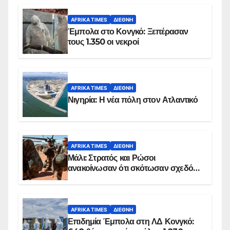
AFRIKA TIMES
ΔΙΕΘΝΉ
Έμπολα στο Κονγκό: Ξεπέρασαν
τους 1.350 οι νεκροί
AFRIKA TIMES
ΔΙΕΘΝΉ
Νιγηρία: Η νέα πόλη στον Ατλαντικό
AFRIKA TIMES
ΔΙΕΘΝΉ
Μάλι: Στρατός και Ρώσοι
ανακοίνωσαν ότι σκότωσαν σχεδόν
100 τζιχαντιστές
AFRIKA TIMES
ΔΙΕΘΝΉ
Επιδημία Έμπολα στη ΛΔ Κονγκό: