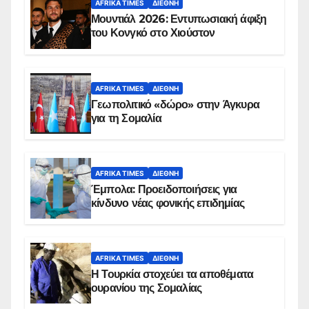
AFRIKA TIMES
ΔΙΕΘΝΉ
Μουντιάλ 2026: Εντυπωσιακή άφιξη
του Κονγκό στο Χιούστον
AFRIKA TIMES
ΔΙΕΘΝΉ
Γεωπολιτικό «δώρο» στην Άγκυρα
για τη Σομαλία
AFRIKA TIMES
ΔΙΕΘΝΉ
Έμπολα: Προειδοποιήσεις για
κίνδυνο νέας φονικής επιδημίας
AFRIKA TIMES
ΔΙΕΘΝΉ
Η Τουρκία στοχεύει τα αποθέματα
ουρανίου της Σομαλίας