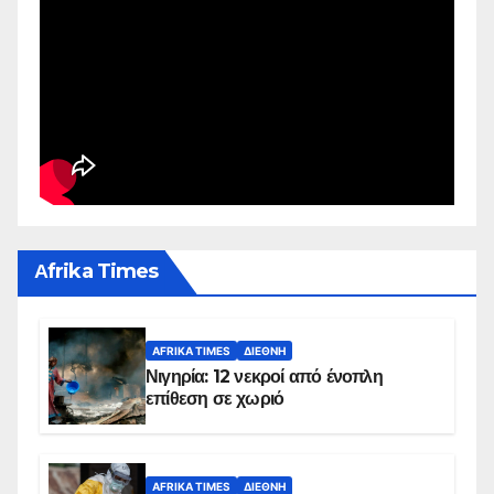
Αfrika Times
AFRIKA TIMES
ΔΙΕΘΝΉ
Νιγηρία: 12 νεκροί από ένοπλη
επίθεση σε χωριό
AFRIKA TIMES
ΔΙΕΘΝΉ