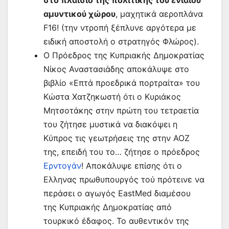
στο πλαίσιο της πολιτικής του ενιαίου
αμυντικού χώρου
, μαχητικά αεροπλάνα
F16! (την ντροπή ξέπλυνε αργότερα με
ειδική αποστολή ο στρατηγός Φλώρος).
Ο Πρόεδρος της Κυπριακής Δημοκρατίας
Νίκος Αναστασιάδης αποκάλυψε στο
βιβλίο «Επτά προεδρικά πορτραίτα» του
Κώστα Χατζηκωστή ότι ο Κυριάκος
Μητσοτάκης στην πρώτη του τετραετία
του ζήτησε μυστικά να διακόψει η
Κύπρος τις γεωτρήσεις της στην ΑΟΖ
της, επειδή του το… ζήτησε ο πρόεδρος
Ερντογάν
! Αποκάλυψε επίσης ότι ο
Ελληνας πρωθυπουργός τού πρότεινε να
περάσει ο αγωγός EastMed διαμέσου
της Κυπριακής Δημοκρατίας από
τουρκικό έδαφος. Το αυθεντικόν της