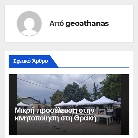
Από
geoathanas
Σχετικό Άρθρο
Μικρή προσέλευση στην
κινητοποίηση στη Θράκη