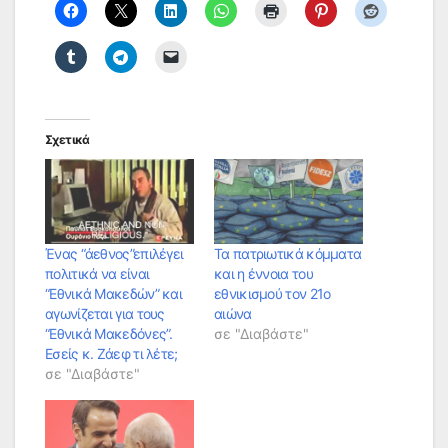
Σχετικά
Ένας “άεθνος”επιλέγει
Τα πατριωτικά κόμματα
πολιτικά να είναι
και η έννοια του
“Εθνικά Μακεδών” και
εθνικισμού τον 21ο
αγωνίζεται για τους
αιώνα
“Εθνικά Μακεδόνες”.
σε "Διαβάστε"
Εσείς κ. Ζάεφ τι λέτε;
σε "Διαβάστε"