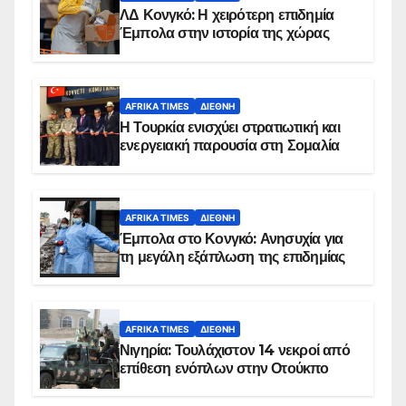
ΛΔ Κονγκό: Η χειρότερη επιδημία
Έμπολα στην ιστορία της χώρας
AFRIKA TIMES
ΔΙΕΘΝΉ
Η Τουρκία ενισχύει στρατιωτική και
ενεργειακή παρουσία στη Σομαλία
AFRIKA TIMES
ΔΙΕΘΝΉ
Έμπολα στο Κονγκό: Ανησυχία για
τη μεγάλη εξάπλωση της επιδημίας
AFRIKA TIMES
ΔΙΕΘΝΉ
Νιγηρία: Τουλάχιστον 14 νεκροί από
επίθεση ενόπλων στην Οτούκπο