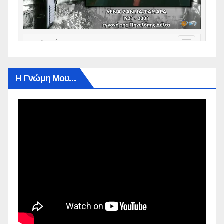
Η Γνώμη Μου…