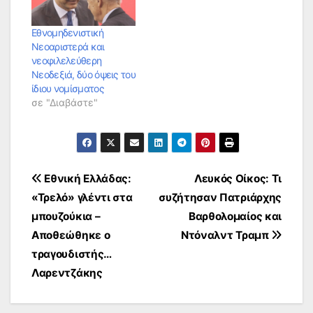
Εθνομηδενιστική
Νεοαριστερά και
νεοφιλελεύθερη
Νεοδεξιά, δύο όψεις του
ίδιου νομίσματος
σε "Διαβάστε"
Πλοήγηση
Εθνική Ελλάδας:
Λευκός Οίκος: Τι
«Τρελό» γλέντι στα
συζήτησαν Πατριάρχης
άρθρων
μπουζούκια –
Βαρθολομαίος και
Αποθεώθηκε ο
Ντόναλντ Τραμπ
τραγουδιστής…
Λαρεντζάκης