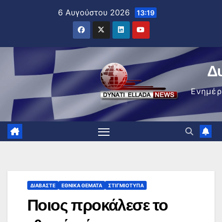
Μετάβαση
6 Αυγούστου 2026
13:19
στο
περιεχόμενο
Δ
Ενημέ
ΔΙΑΒΆΣΤΕ
ΕΘΝΙΚΆ ΘΈΜΑΤΑ
ΣΤΙΓΜΙΌΤΥΠΑ
Ποιος προκάλεσε το