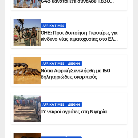
648 θάνατοι επί συνόλου 1.830
επιβεβαιωμένων κρουσμάτων
AFRIKA TIMES
ΟΗΕ: Προειδοποίηση Γκουτέρες για
κίνδυνο νέας αιματοχυσίας στο Ελ
Ομπέιντ του Σουδάν
AFRIKA TIMES
ΔΙΕΘΝΉ
Νότια Αφρική:Συνελήφθη με 150
δηλητηριώδεις σκορπιούς
AFRIKA TIMES
ΔΙΕΘΝΉ
17 νεκροί αγρότες στη Νιγηρία