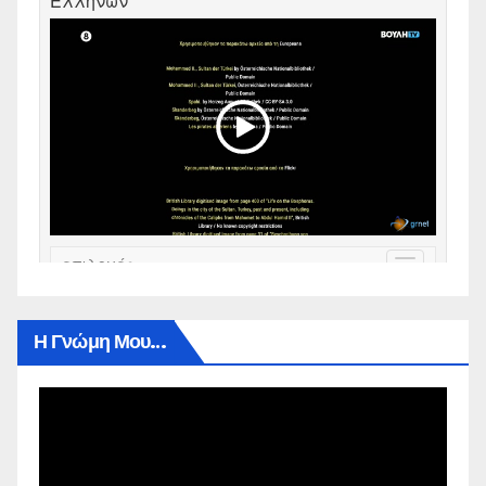
Η Γνώμη Μου…