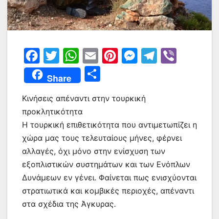
F
T
W
E
Pi
M
T
Vi
a
w
h
m
nt
e
el
b
Μ
Share
c
itt
at
ai
er
s
e
er
οι
e
er
s
l
e
s
gr
Κινήσεις απέναντι στην τουρκική
ρ
προκλητικότητα
b
A
st
e
a
α
Η τουρκική επιθετικότητα που αντιμετωπίζει η
o
p
n
m
σ
χώρα μας τους τελευταίους μήνες, φέρνει
o
p
g
τε
αλλαγές, όχι μόνο στην ενίσχυση των
k
er
ίτ
εξοπλιστικών συστημάτων και των Ενόπλων
Δυνάμεων εν γένει. Φαίνεται πως ενισχύονται
ε
στρατιωτικά και κομβικές περιοχές, απέναντι
στα σχέδια της Άγκυρας.