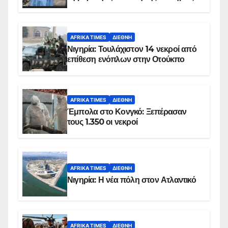
AFRIKA TIMES
ΔΙΕΘΝΉ
Νιγηρία: Τουλάχιστον 14 νεκροί από
επίθεση ενόπλων στην Οτούκπο
AFRIKA TIMES
ΔΙΕΘΝΉ
Έμπολα στο Κονγκό: Ξεπέρασαν
τους 1.350 οι νεκροί
AFRIKA TIMES
ΔΙΕΘΝΉ
Νιγηρία: Η νέα πόλη στον Ατλαντικό
AFRIKA TIMES
ΔΙΕΘΝΉ