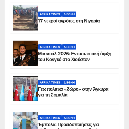
AFRIKA TIMES
ΔΙΕΘΝΉ
17 νεκροί αγρότες στη Νιγηρία
AFRIKA TIMES
ΔΙΕΘΝΉ
Μουντιάλ 2026: Εντυπωσιακή άφιξη
του Κονγκό στο Χιούστον
AFRIKA TIMES
ΔΙΕΘΝΉ
Γεωπολιτικό «δώρο» στην Άγκυρα
για τη Σομαλία
AFRIKA TIMES
ΔΙΕΘΝΉ
Έμπολα: Προειδοποιήσεις για