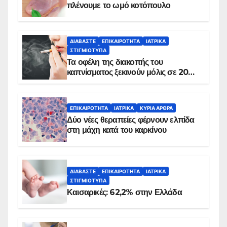
πλένουμε το ωμό κοτόπουλο
ΔΙΑΒΆΣΤΕ
ΕΠΙΚΑΙΡΌΤΗΤΑ
ΙΑΤΡΙΚΆ
ΣΤΙΓΜΙΌΤΥΠΑ
Τα οφέλη της διακοπής του
καπνίσματος ξεκινούν μόλις σε 20
λεπτά
ΕΠΙΚΑΙΡΌΤΗΤΑ
ΙΑΤΡΙΚΆ
ΚΥΡΙΑ ΑΡΘΡΑ
Δύο νέες θεραπείες φέρνουν ελπίδα
στη μάχη κατά του καρκίνου
ΔΙΑΒΆΣΤΕ
ΕΠΙΚΑΙΡΌΤΗΤΑ
ΙΑΤΡΙΚΆ
ΣΤΙΓΜΙΌΤΥΠΑ
Καισαρικές: 62,2% στην Ελλάδα