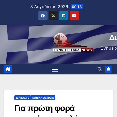
Μετάβαση
8 Αυγούστου 2026
09:18
στο
περιεχόμενο
Δ
Ενημέ
ΔΙΑΒΆΣΤΕ
ΕΘΝΙΚΆ ΘΈΜΑΤΑ
Για πρώτη φορά