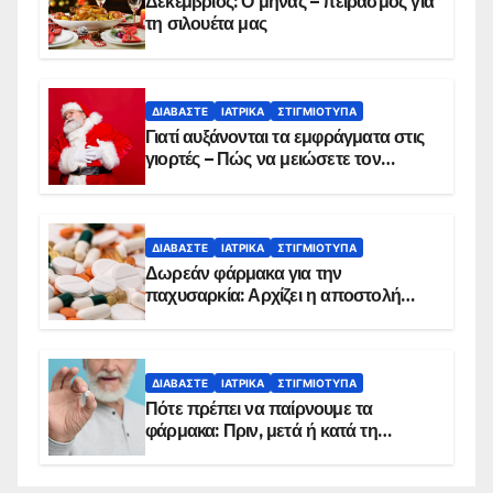
Δεκέμβριος: Ο μήνας – πειρασμός για
τη σιλουέτα μας
ΔΙΑΒΆΣΤΕ
ΙΑΤΡΙΚΆ
ΣΤΙΓΜΙΌΤΥΠΑ
Γιατί αυξάνονται τα εμφράγματα στις
γιορτές – Πώς να μειώσετε τον
κίνδυνο, σύμφωνα με καρδιολόγο
ΔΙΑΒΆΣΤΕ
ΙΑΤΡΙΚΆ
ΣΤΙΓΜΙΌΤΥΠΑ
Δωρεάν φάρμακα για την
παχυσαρκία: Αρχίζει η αποστολή
sms για τους δικαιούχους – Οι
προϋποθέσεις ένταξης στο
πρόγραμμα
ΔΙΑΒΆΣΤΕ
ΙΑΤΡΙΚΆ
ΣΤΙΓΜΙΌΤΥΠΑ
Πότε πρέπει να παίρνουμε τα
φάρμακα: Πριν, μετά ή κατά τη
διάρκεια του φαγητού;