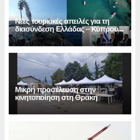
Νέες τουρκικές απειλές για τη
διασύνδεση Ελλάδας – Κύπρου –
Ισραήλ
Μικρή προσέλευση στην
κινητοποίηση στη Θράκη