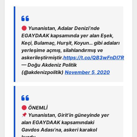
Yunanistan, Adalar Denizi’nde
EGAYDAAK kapsamında yer alan Eşek,
Keçi, Bulamaç, Hurşit, Koyun… gibi adaları
yerleşime açmış, silahlandırmış ve
askerileştirmiştir.
https://t.co/QB3wFnDl7R
— Doğu Akdeniz Politik
(@akdenizpolitik)
November 5, 2020
ÖNEMLİ
Yunanistan, Girit’in güneyinde yer
alan EGAYDAAK kapsamındaki
Gavdos Adası’na, askeri karakol
kurdu.