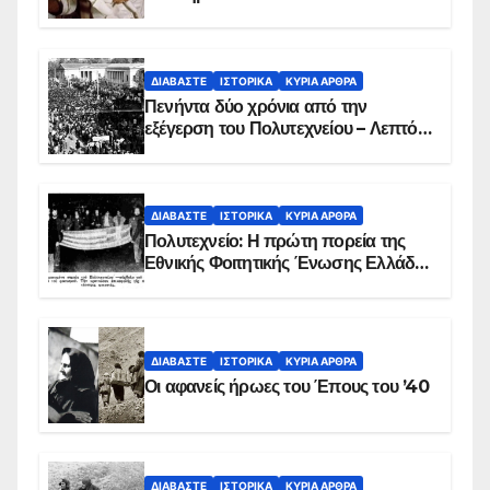
ΔΙΑΒΆΣΤΕ
ΙΣΤΟΡΙΚΆ
ΚΥΡΙΑ ΑΡΘΡΑ
Πενήντα δύο χρόνια από την
εξέγερση του Πολυτεχνείου – Λεπτό
προς λεπτό η εισβολή – ΦΩΤΟ και
ΒΙΝΤΕΟ
ΔΙΑΒΆΣΤΕ
ΙΣΤΟΡΙΚΆ
ΚΥΡΙΑ ΑΡΘΡΑ
Πολυτεχνείο: Η πρώτη πορεία της
Εθνικής Φοιτητικής Ένωσης Ελλάδος
στις 17 Νοεμβρίου 1975 με την
αιματοβαμμένη σημαία
ΔΙΑΒΆΣΤΕ
ΙΣΤΟΡΙΚΆ
ΚΥΡΙΑ ΑΡΘΡΑ
Οι αφανείς ήρωες του Έπους του ’40
ΔΙΑΒΆΣΤΕ
ΙΣΤΟΡΙΚΆ
ΚΥΡΙΑ ΑΡΘΡΑ