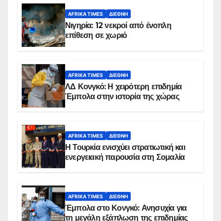
AFRIKA TIMES
ΔΙΕΘΝΉ
Νιγηρία: 12 νεκροί από ένοπλη
επίθεση σε χωριό
AFRIKA TIMES
ΔΙΕΘΝΉ
ΛΔ Κονγκό: Η χειρότερη επιδημία
Έμπολα στην ιστορία της χώρας
AFRIKA TIMES
ΔΙΕΘΝΉ
Η Τουρκία ενισχύει στρατιωτική και
ενεργειακή παρουσία στη Σομαλία
AFRIKA TIMES
ΔΙΕΘΝΉ
Έμπολα στο Κονγκό: Ανησυχία για
τη μεγάλη εξάπλωση της επιδημίας