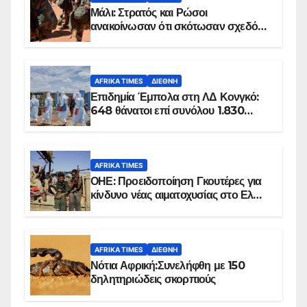
Μάλι: Στρατός και Ρώσοι
ανακοίνωσαν ότι σκότωσαν σχεδόν
100 τζιχαντιστές
AFRIKA TIMES
ΔΙΕΘΝΉ
Επιδημία Έμπολα στη ΛΔ Κονγκό:
648 θάνατοι επί συνόλου 1.830
επιβεβαιωμένων κρουσμάτων
AFRIKA TIMES
ΟΗΕ: Προειδοποίηση Γκουτέρες για
κίνδυνο νέας αιματοχυσίας στο Ελ
Ομπέιντ του Σουδάν
AFRIKA TIMES
ΔΙΕΘΝΉ
Νότια Αφρική:Συνελήφθη με 150
δηλητηριώδεις σκορπιούς