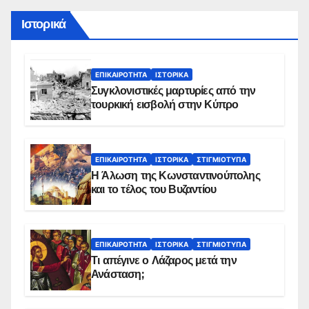
Ιστορικά
ΕΠΙΚΑΙΡΌΤΗΤΑ
ΙΣΤΟΡΙΚΆ
Συγκλονιστικές μαρτυρίες από την
τουρκική εισβολή στην Κύπρο
ΕΠΙΚΑΙΡΌΤΗΤΑ
ΙΣΤΟΡΙΚΆ
ΣΤΙΓΜΙΌΤΥΠΑ
Η Άλωση της Κωνσταντινούπολης
και το τέλος του Βυζαντίου
ΕΠΙΚΑΙΡΌΤΗΤΑ
ΙΣΤΟΡΙΚΆ
ΣΤΙΓΜΙΌΤΥΠΑ
Τι απέγινε ο Λάζαρος μετά την
Ανάσταση;