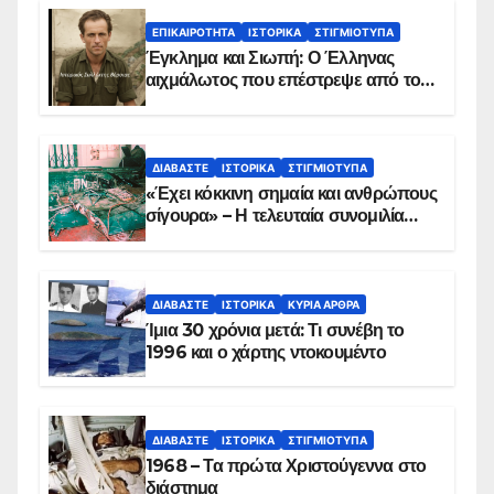
ΕΠΙΚΑΙΡΌΤΗΤΑ
ΙΣΤΟΡΙΚΆ
ΣΤΙΓΜΙΌΤΥΠΑ
Έγκλημα και Σιωπή: Ο Έλληνας
αιχμάλωτος που επέστρεψε από το
Παραπέτασμα
ΔΙΑΒΆΣΤΕ
ΙΣΤΟΡΙΚΆ
ΣΤΙΓΜΙΌΤΥΠΑ
«Έχει κόκκινη σημαία και ανθρώπους
σίγουρα» – Η τελευταία συνομιλία
των ηρώων στα Ίμια, πριν τη
συντριβή του ελικοπτέρου
ΔΙΑΒΆΣΤΕ
ΙΣΤΟΡΙΚΆ
ΚΥΡΙΑ ΑΡΘΡΑ
Ίμια 30 χρόνια μετά: Τι συνέβη το
1996 και ο χάρτης ντοκουμέντο
ΔΙΑΒΆΣΤΕ
ΙΣΤΟΡΙΚΆ
ΣΤΙΓΜΙΌΤΥΠΑ
1968 – Τα πρώτα Χριστούγεννα στο
διάστημα