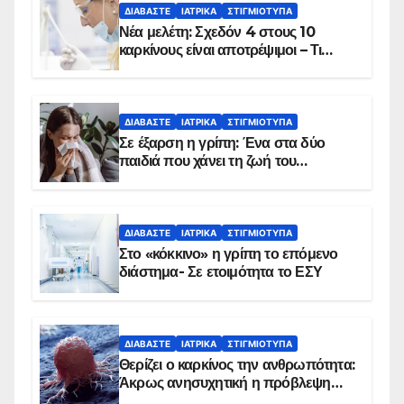
ΔΙΑΒΆΣΤΕ
ΙΑΤΡΙΚΆ
ΣΤΙΓΜΙΌΤΥΠΑ
Νέα μελέτη: Σχεδόν 4 στους 10
καρκίνους είναι αποτρέψιμοι – Τι
δείχνουν τα στοιχεία
ΔΙΑΒΆΣΤΕ
ΙΑΤΡΙΚΆ
ΣΤΙΓΜΙΌΤΥΠΑ
Σε έξαρση η γρίπη: Ένα στα δύο
παιδιά που χάνει τη ζωή του
αντιμετωπίζει υποκείμενο νόσημα –
Εμβολιασμό συνιστούν οι ειδικοί
ΔΙΑΒΆΣΤΕ
ΙΑΤΡΙΚΆ
ΣΤΙΓΜΙΌΤΥΠΑ
Στο «κόκκινο» η γρίπη το επόμενο
διάστημα- Σε ετοιμότητα το ΕΣΥ
ΔΙΑΒΆΣΤΕ
ΙΑΤΡΙΚΆ
ΣΤΙΓΜΙΌΤΥΠΑ
Θερίζει ο καρκίνος την ανθρωπότητα:
Άκρως ανησυχητική η πρόβλεψη…