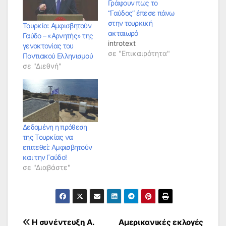
Γράφουν πως το
“Γαύδος” έπεσε πάνω
στην τουρκική
Τουρκία: Αμφισβητούν
ακταιωρό
Γαύδο – «Αρνητής» της
introtext
γενοκτονίας του
σε "Επικαιρότητα"
Ποντιακού Ελληνισμού
σε "Διεθνή"
Δεδομένη η πρόθεση
της Τουρκίας να
επιτεθεί: Αμφισβητούν
και την Γαύδο!
σε "Διαβάστε"
Πλοήγηση
Η συνέντευξη Α.
Αμερικανικές εκλογές