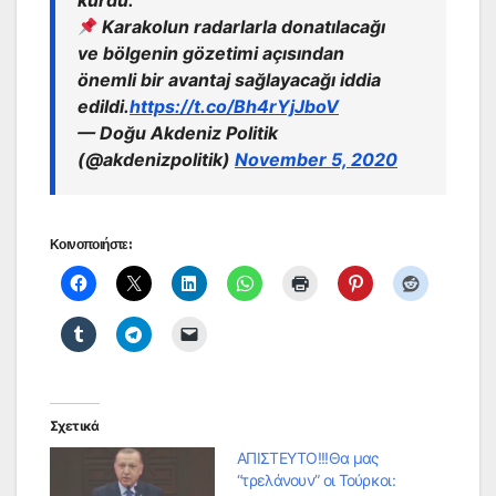
Karakolun radarlarla donatılacağı
ve bölgenin gözetimi açısından
önemli bir avantaj sağlayacağı iddia
edildi.
https://t.co/Bh4rYjJboV
— Doğu Akdeniz Politik
(@akdenizpolitik)
November 5, 2020
Κοινοποιήστε:
Σχετικά
ΑΠΙΣΤΕΥΤΟ!!!Θα μας
“τρελάνουν” οι Τούρκοι: