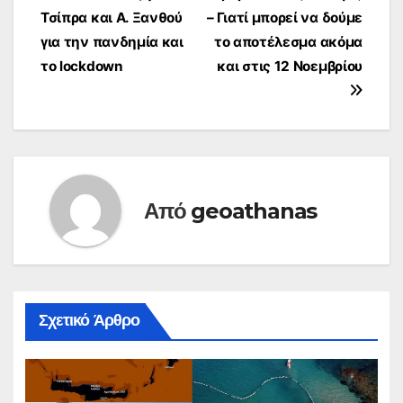
Τσίπρα και Α. Ξανθού
– Γιατί μπορεί να δούμε
άρθρων
για την πανδημία και
το αποτέλεσμα ακόμα
το lockdown
και στις 12 Νοεμβρίου
Από
geoathanas
Σχετικό Άρθρο