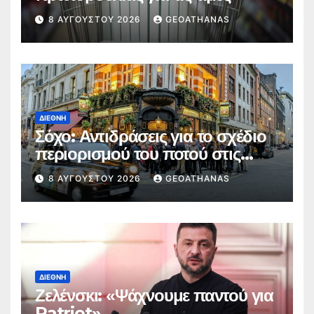
8 ΑΥΓΟΎΣΤΟΥ 2026
GEOATHANAS
ΔΙΕΘΝΉ
Σόχο: Αντιδράσεις για το σχέδιο
περιορισμού του ποτού στις
παμπ
8 ΑΥΓΟΎΣΤΟΥ 2026
GEOATHANAS
ΔΙΕΘΝΉ
Ζελένσκι: «Ψάχνουμε παντού για
Patriot»