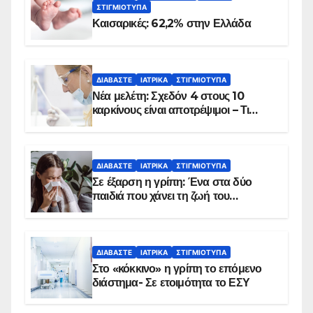
ΣΤΙΓΜΙΌΤΥΠΑ
Καισαρικές: 62,2% στην Ελλάδα
ΔΙΑΒΆΣΤΕ
ΙΑΤΡΙΚΆ
ΣΤΙΓΜΙΌΤΥΠΑ
Νέα μελέτη: Σχεδόν 4 στους 10
καρκίνους είναι αποτρέψιμοι – Τι
δείχνουν τα στοιχεία
ΔΙΑΒΆΣΤΕ
ΙΑΤΡΙΚΆ
ΣΤΙΓΜΙΌΤΥΠΑ
Σε έξαρση η γρίπη: Ένα στα δύο
παιδιά που χάνει τη ζωή του
αντιμετωπίζει υποκείμενο νόσημα –
Εμβολιασμό συνιστούν οι ειδικοί
ΔΙΑΒΆΣΤΕ
ΙΑΤΡΙΚΆ
ΣΤΙΓΜΙΌΤΥΠΑ
Στο «κόκκινο» η γρίπη το επόμενο
διάστημα- Σε ετοιμότητα το ΕΣΥ