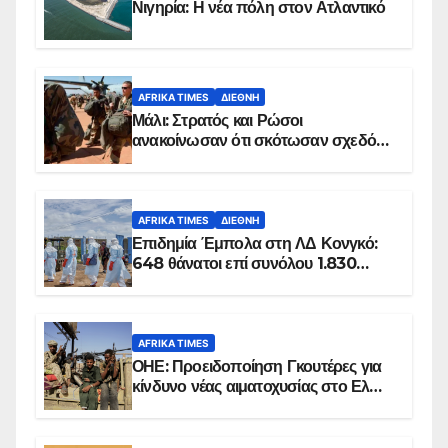
Νιγηρία: Η νέα πόλη στον Ατλαντικό
AFRIKA TIMES
ΔΙΕΘΝΉ
Μάλι: Στρατός και Ρώσοι
ανακοίνωσαν ότι σκότωσαν σχεδόν
100 τζιχαντιστές
AFRIKA TIMES
ΔΙΕΘΝΉ
Επιδημία Έμπολα στη ΛΔ Κονγκό:
648 θάνατοι επί συνόλου 1.830
επιβεβαιωμένων κρουσμάτων
AFRIKA TIMES
ΟΗΕ: Προειδοποίηση Γκουτέρες για
κίνδυνο νέας αιματοχυσίας στο Ελ
Ομπέιντ του Σουδάν