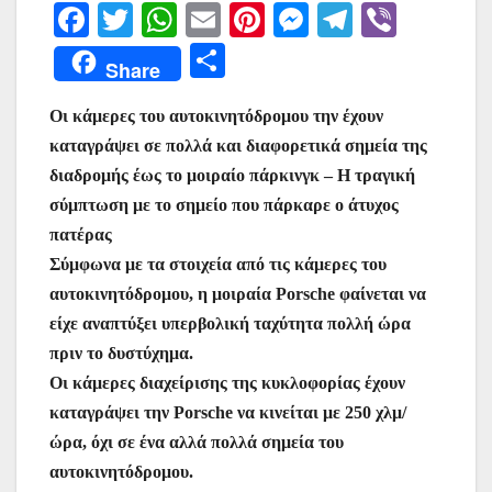
F
T
W
E
Pi
M
T
Vi
a
w
h
m
nt
e
el
b
Μ
Share
c
itt
at
ai
er
s
e
er
οι
e
er
s
l
e
s
gr
Oι κάμερες του αυτοκινητόδρομου την έχουν
ρ
καταγράψει σε πολλά και διαφορετικά σημεία της
b
A
st
e
a
α
διαδρομής έως το μοιραίο πάρκινγκ – Η τραγική
o
p
n
m
σ
σύμπτωση με το σημείο που πάρκαρε ο άτυχος
o
p
g
τε
πατέρας
k
er
ίτ
Σύμφωνα με τα στοιχεία από τις κάμερες του
αυτοκινητόδρομου, η μοιραία Porsche φαίνεται να
ε
είχε αναπτύξει υπερβολική ταχύτητα πολλή ώρα
πριν το δυστύχημα.
Οι κάμερες διαχείρισης της κυκλοφορίας έχουν
καταγράψει την Porsche να κινείται με 250 χλμ/
ώρα, όχι σε ένα αλλά πολλά σημεία του
αυτοκινητόδρομου.