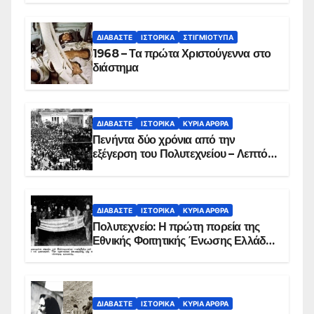
ΔΙΑΒΆΣΤΕ
ΙΣΤΟΡΙΚΆ
ΣΤΙΓΜΙΌΤΥΠΑ
1968 – Τα πρώτα Χριστούγεννα στο
διάστημα
ΔΙΑΒΆΣΤΕ
ΙΣΤΟΡΙΚΆ
ΚΥΡΙΑ ΑΡΘΡΑ
Πενήντα δύο χρόνια από την
εξέγερση του Πολυτεχνείου – Λεπτό
προς λεπτό η εισβολή – ΦΩΤΟ και
ΒΙΝΤΕΟ
ΔΙΑΒΆΣΤΕ
ΙΣΤΟΡΙΚΆ
ΚΥΡΙΑ ΑΡΘΡΑ
Πολυτεχνείο: Η πρώτη πορεία της
Εθνικής Φοιτητικής Ένωσης Ελλάδος
στις 17 Νοεμβρίου 1975 με την
αιματοβαμμένη σημαία
ΔΙΑΒΆΣΤΕ
ΙΣΤΟΡΙΚΆ
ΚΥΡΙΑ ΑΡΘΡΑ