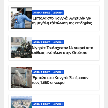
AFRIKA TIMES
ΔΙΕΘΝΉ
Έμπολα στο Κονγκό: Ανησυχία για
τη μεγάλη εξάπλωση της επιδημίας
AFRIKA TIMES
ΔΙΕΘΝΉ
Νιγηρία: Τουλάχιστον 14 νεκροί από
επίθεση ενόπλων στην Οτούκπο
AFRIKA TIMES
ΔΙΕΘΝΉ
Έμπολα στο Κονγκό: Ξεπέρασαν
τους 1.350 οι νεκροί
AFRIKA TIMES
ΔΙΕΘΝΉ