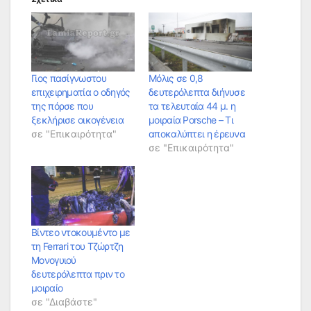
Γιος πασίγνωστου
Μόλις σε 0,8
επιχειρηματία ο οδηγός
δευτερόλεπτα διήνυσε
της πόρσε που
τα τελευταία 44 μ. η
ξεκλήρισε οικογένεια
μοιραία Porsche – Τι
σε "Επικαιρότητα"
αποκαλύπτει η έρευνα
σε "Επικαιρότητα"
Βίντεο ντοκουμέντο με
τη Ferrari του Τζώρτζη
Μονογυιού
δευτερόλεπτα πριν το
μοιραίο
σε "Διαβάστε"