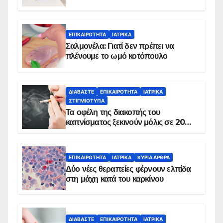
ΕΠΙΚΑΙΡΌΤΗΤΑ
ΙΑΤΡΙΚΆ
Σαλμονέλα: Γιατί δεν πρέπει να
πλένουμε το ωμό κοτόπουλο
ΔΙΑΒΆΣΤΕ
ΕΠΙΚΑΙΡΌΤΗΤΑ
ΙΑΤΡΙΚΆ
ΣΤΙΓΜΙΌΤΥΠΑ
Τα οφέλη της διακοπής του
καπνίσματος ξεκινούν μόλις σε 20
λεπτά
ΕΠΙΚΑΙΡΌΤΗΤΑ
ΙΑΤΡΙΚΆ
ΚΥΡΙΑ ΑΡΘΡΑ
Δύο νέες θεραπείες φέρνουν ελπίδα
στη μάχη κατά του καρκίνου
ΔΙΑΒΆΣΤΕ
ΕΠΙΚΑΙΡΌΤΗΤΑ
ΙΑΤΡΙΚΆ