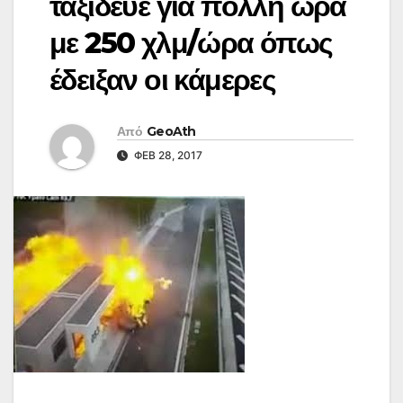
ταξίδευε για πολλή ώρα
με 250 χλμ/ώρα όπως
έδειξαν οι κάμερες
Από
GeoAth
ΦΕΒ 28, 2017