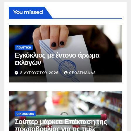
You missed
ΠΟΛΙΤΙΚΉ
Εγκύκλιος με έντονο άρωμα
εκλογών
8 ΑΥΓΟΎΣΤΟΥ 2026
GEOATHANAS
ΟΙΚΟΝΟΜΊΑ
Σούπερ μάρκετ: Επέκταση της
πρωτοβουλίας για τις τιμές