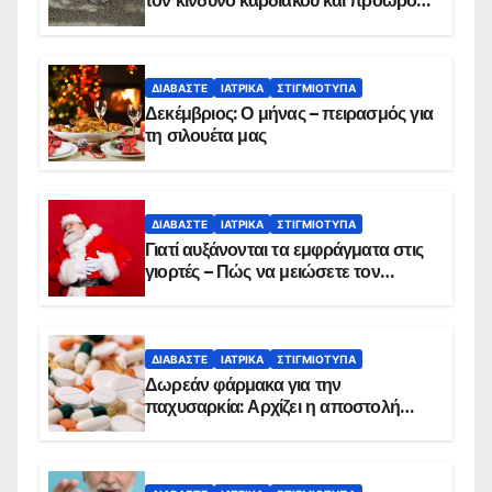
τον κίνδυνο καρδιακού και πρόωρου
θανάτου
ΔΙΑΒΆΣΤΕ
ΙΑΤΡΙΚΆ
ΣΤΙΓΜΙΌΤΥΠΑ
Δεκέμβριος: Ο μήνας – πειρασμός για
τη σιλουέτα μας
ΔΙΑΒΆΣΤΕ
ΙΑΤΡΙΚΆ
ΣΤΙΓΜΙΌΤΥΠΑ
Γιατί αυξάνονται τα εμφράγματα στις
γιορτές – Πώς να μειώσετε τον
κίνδυνο, σύμφωνα με καρδιολόγο
ΔΙΑΒΆΣΤΕ
ΙΑΤΡΙΚΆ
ΣΤΙΓΜΙΌΤΥΠΑ
Δωρεάν φάρμακα για την
παχυσαρκία: Αρχίζει η αποστολή
sms για τους δικαιούχους – Οι
προϋποθέσεις ένταξης στο
πρόγραμμα