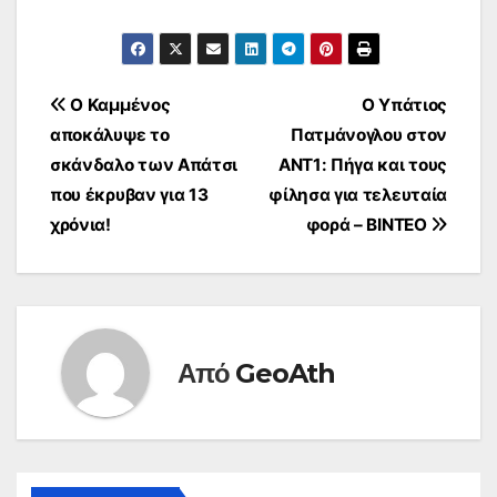
Πλοήγηση
Ο Καμμένος
O Υπάτιος
αποκάλυψε το
Πατμάνογλου στον
άρθρων
σκάνδαλο των Απάτσι
ΑΝΤ1: Πήγα και τους
που έκρυβαν για 13
φίλησα για τελευταία
χρόνια!
φορά – ΒΙΝΤΕΟ
Από
GeoAth