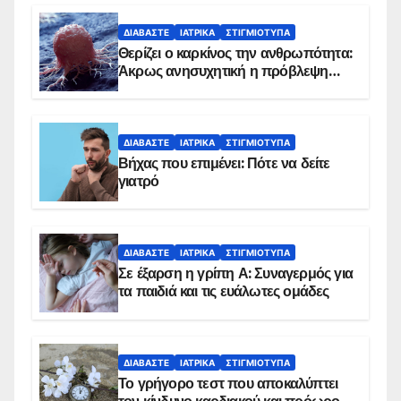
ΔΙΑΒΆΣΤΕ
ΙΑΤΡΙΚΆ
ΣΤΙΓΜΙΌΤΥΠΑ
Θερίζει ο καρκίνος την ανθρωπότητα:
Άκρως ανησυχητική η πρόβλεψη…
ΔΙΑΒΆΣΤΕ
ΙΑΤΡΙΚΆ
ΣΤΙΓΜΙΌΤΥΠΑ
Βήχας που επιμένει: Πότε να δείτε
γιατρό
ΔΙΑΒΆΣΤΕ
ΙΑΤΡΙΚΆ
ΣΤΙΓΜΙΌΤΥΠΑ
Σε έξαρση η γρίπη Α: Συναγερμός για
τα παιδιά και τις ευάλωτες ομάδες
ΔΙΑΒΆΣΤΕ
ΙΑΤΡΙΚΆ
ΣΤΙΓΜΙΌΤΥΠΑ
Το γρήγορο τεστ που αποκαλύπτει