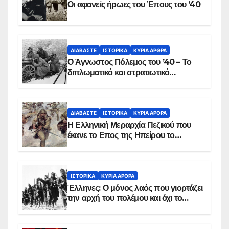
Οι αφανείς ήρωες του Έπους του ’40
ΔΙΑΒΆΣΤΕ
ΙΣΤΟΡΙΚΆ
ΚΥΡΙΑ ΑΡΘΡΑ
Ο Άγνωστος Πόλεμος του ’40 – Το
διπλωματικό και στρατιωτικό
παρασκήνιο
ΔΙΑΒΆΣΤΕ
ΙΣΤΟΡΙΚΆ
ΚΥΡΙΑ ΑΡΘΡΑ
Η Ελληνική Μεραρχία Πεζικού που
έκανε το Επος της Ηπείρου το
χειμώνα του 1940
ΙΣΤΟΡΙΚΆ
ΚΥΡΙΑ ΑΡΘΡΑ
Έλληνες: Ο μόνος λαός που γιορτάζει
την αρχή του πολέμου και όχι το
τέλος του