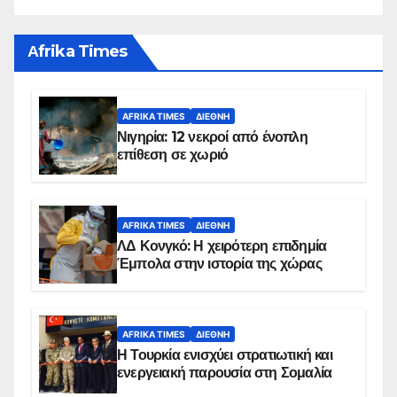
Αfrika Times
AFRIKA TIMES
ΔΙΕΘΝΉ
Νιγηρία: 12 νεκροί από ένοπλη
επίθεση σε χωριό
AFRIKA TIMES
ΔΙΕΘΝΉ
ΛΔ Κονγκό: Η χειρότερη επιδημία
Έμπολα στην ιστορία της χώρας
AFRIKA TIMES
ΔΙΕΘΝΉ
Η Τουρκία ενισχύει στρατιωτική και
ενεργειακή παρουσία στη Σομαλία