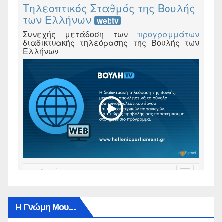
Η Γνώμη Μου…