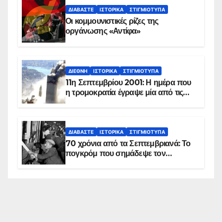
ΔΙΑΒΆΣΤΕ
ΙΣΤΟΡΙΚΆ
ΣΤΙΓΜΙΌΤΥΠΑ
Οι κομμουνιστικές ρίζες της
οργάνωσης «Αντίφα»
ΔΙΕΘΝΉ
ΙΣΤΟΡΙΚΆ
ΣΤΙΓΜΙΌΤΥΠΑ
11η Σεπτεμβρίου 2001: Η ημέρα που
η τρομοκρατία έγραψε μία από τις
πιο μαύρες σελίδες στην ιστορία του
πλανήτη
ΔΙΑΒΆΣΤΕ
ΙΣΤΟΡΙΚΆ
ΣΤΙΓΜΙΌΤΥΠΑ
70 χρόνια από τα Σεπτεμβριανά: Το
πογκρόμ που σημάδεψε τον
ελληνισμό της Κωνσταντινούπολης