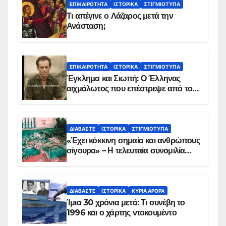
ΕΠΙΚΑΙΡΌΤΗΤΑ
ΙΣΤΟΡΙΚΆ
ΣΤΙΓΜΙΌΤΥΠΑ
Τι απέγινε ο Λάζαρος μετά την
Ανάσταση;
ΕΠΙΚΑΙΡΌΤΗΤΑ
ΙΣΤΟΡΙΚΆ
ΣΤΙΓΜΙΌΤΥΠΑ
Έγκλημα και Σιωπή: Ο Έλληνας
αιχμάλωτος που επέστρεψε από το
Παραπέτασμα
ΔΙΑΒΆΣΤΕ
ΙΣΤΟΡΙΚΆ
ΣΤΙΓΜΙΌΤΥΠΑ
«Έχει κόκκινη σημαία και ανθρώπους
σίγουρα» – Η τελευταία συνομιλία
των ηρώων στα Ίμια, πριν τη
συντριβή του ελικοπτέρου
ΔΙΑΒΆΣΤΕ
ΙΣΤΟΡΙΚΆ
ΚΥΡΙΑ ΑΡΘΡΑ
Ίμια 30 χρόνια μετά: Τι συνέβη το
1996 και ο χάρτης ντοκουμέντο