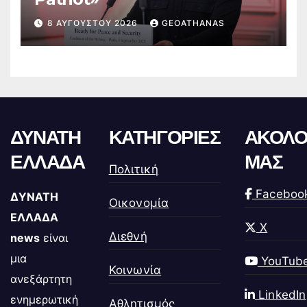
8 ΑΥΓΟΎΣΤΟΥ 2026
GEOATHANAS
ΔΥΝΑΤΗ
ΚΑΤΗΓΟΡΙΕΣ
ΑΚΟΛΟ
ΕΛΛΑΔΑ
ΜΑΣ
Πολιτική
Faceboo
ΔΥΝΑΤΗ
Οικονομία
ΕΛΛΑΔΑ
X
Διεθνή
news
είναι
μια
YouTub
Κοινωνία
ανεξάρτητη
LinkedIn
ενημερωτική
Αθλητισμός