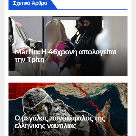
Σχετικό Άρθρο
Marfin: Η 46χρονη απολογείται
την Τρίτη
Ο μεγάλος πονοκέφαλος της
ελληνικής ναυτιλίας