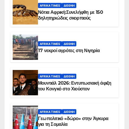
AFRIKA TIMES
ΔΙΕΘΝΉ
Νότια Αφρική:Συνελήφθη με 150
δηλητηριώδεις σκορπιούς
AFRIKA TIMES
ΔΙΕΘΝΉ
17 νεκροί αγρότες στη Νιγηρία
AFRIKA TIMES
ΔΙΕΘΝΉ
Μουντιάλ 2026: Εντυπωσιακή άφιξη
του Κονγκό στο Χιούστον
AFRIKA TIMES
ΔΙΕΘΝΉ
Γεωπολιτικό «δώρο» στην Άγκυρα
για τη Σομαλία