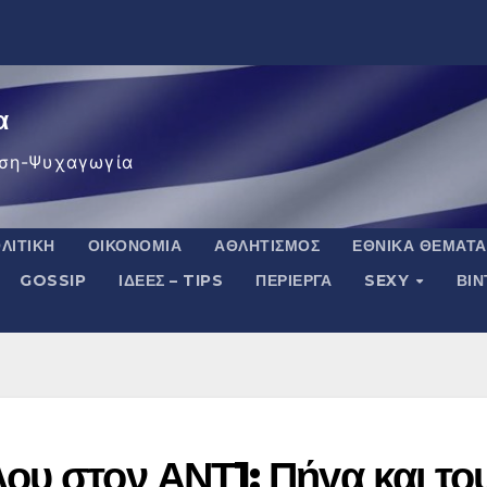
α
ση-Ψυχαγωγία
ΛΙΤΙΚΉ
ΟΙΚΟΝΟΜΊΑ
ΑΘΛΗΤΙΣΜΌΣ
ΕΘΝΙΚΆ ΘΈΜΑΤΑ
GOSSIP
ΙΔΈΕΣ – TIPS
ΠΕΡΊΕΡΓΑ
SEXY
ΒΙ
ου στον ΑΝΤ1: Πήγα και το