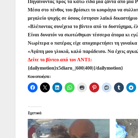
Πηγαίνοντας προς τα κάτω είδα μια ζάντα από μία Po
Μέσα στο πένθος του βρίσκει το κουράγιο να συλλυπ
μεγαλείο ψυχής σε όσους έστησαν λαϊκό δικαστήριο 
«Βλέποντας συνέχεια το βίντεο από το δυστύχημα, έλ
Είναι δυνατόν να σκοτώθηκαν τέσσερα άτομα κι εγ
Νωρίτερα ο πατέρας είχε αποχαιρετήσει τη γυναίκα
«Αγάπη μου γλυκιά, καλό παράδεισο. Να έχεις αγκ
Δείτε το βίντεο από τον ΑΝΤ1:
{dailymotion}x5diaru_|600|400|{/dailymotion}
Κοινοποιήστε:
Σχετικά