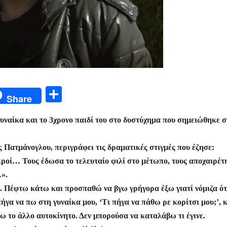
Μ
Share
οι
 γυναίκα και το 3χρονο παιδί του στο δυστύχημα που σημειώθηκε σ
ρ
α
 Πατμάνογλου, περιγράφει τις δραματικές στιγμές που έζησε:
σ
εκροί… Τους έδωσα το τελευταίο φιλί στο μέτωπο, τους αποχαιρ
τε
…».
ίτ
. Πέφτω κάτω και προσπαθώ να βγω γρήγορα έξω γιατί νόμιζα ότ
ήγα να πω στη γυναίκα μου, ‘Τι πήγα να πάθω ρε κορίτσι μου;’, 
ε
ω το άλλο αυτοκίνητο. Δεν μπορούσα να καταλάβω τι έγινε.