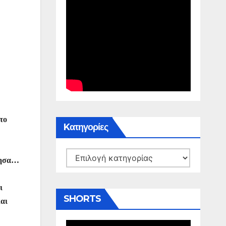
το
Kατηγορίες
Kατηγορίες
έτησα…
ι
SHORTS
και