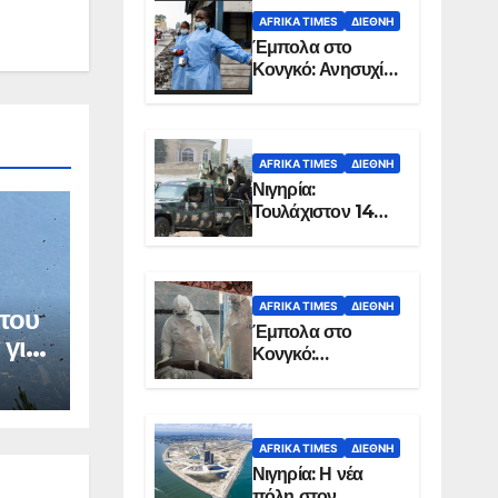
AFRIKA TIMES
ΔΙΕΘΝΉ
Έμπολα στο
Κονγκό: Ανησυχία
για τη μεγάλη
εξάπλωση της
επιδημίας
AFRIKA TIMES
ΔΙΕΘΝΉ
Νιγηρία:
Τουλάχιστον 14
νεκροί από
επίθεση ενόπλων
στην Οτούκπο
AFRIKA TIMES
ΔΙΕΘΝΉ
 του
Έμπολα στο
 για
Κονγκό:
Ξεπέρασαν τους
1.350 οι νεκροί
AFRIKA TIMES
ΔΙΕΘΝΉ
Νιγηρία: Η νέα
πόλη στον