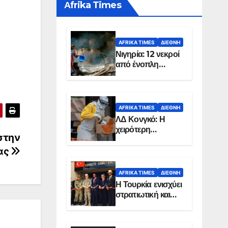
Αfrika Times
AFRIKA TIMES
ΔΙΕΘΝΉ
Νιγηρία: 12 νεκροί
από ένοπλη
επίθεση σε χωριό
AFRIKA TIMES
ΔΙΕΘΝΉ
ΛΔ Κονγκό: Η
χειρότερη
 στην
επιδημία Έμπολα
στην ιστορία της
ας
χώρας
AFRIKA TIMES
ΔΙΕΘΝΉ
Η Τουρκία ενισχύει
στρατιωτική και
ενεργειακή
παρουσία στη
Σομαλία