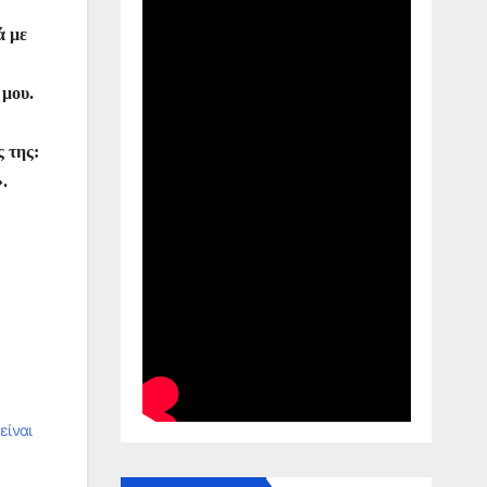
ά με
 μου.
 της:
.
είναι