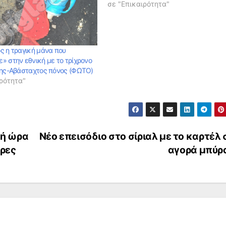
σε "Επικαιρότητα"
ς η τραγική μάνα που
» στην εθνική με το τρίχρονο
της-Αβάσταχτος πόνος (ΦΩΤΟ)
ρότητα"
λή ώρα
Νέο επεισόδιο στο σίριαλ με το καρτέλ
ερες
αγορά μπύρ