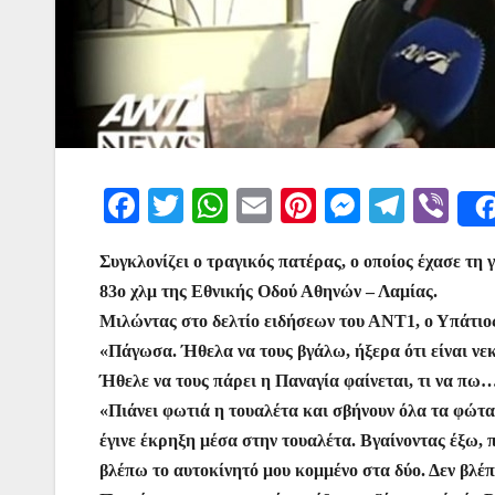
F
T
W
E
Pi
M
T
Vi
a
w
h
m
nt
e
el
b
Συγκλονίζει ο τραγικός πατέρας, ο οποίος έχασε τη
c
itt
at
ai
er
s
e
er
83ο χλμ της Εθνικής Οδού Αθηνών – Λαμίας.
e
er
s
l
e
s
gr
Μιλώντας στο δελτίο ειδήσεων του ΑΝΤ1, ο Υπάτιος
b
A
st
e
a
«Πάγωσα. Ήθελα να τους βγάλω, ήξερα ότι είναι ν
o
p
n
m
Ήθελε να τους πάρει η Παναγία φαίνεται, τι να πω
o
p
g
«Πιάνει φωτιά η τουαλέτα και σβήνουν όλα τα φώτα
έγινε έκρηξη μέσα στην τουαλέτα. Βγαίνοντας έξω, π
k
er
βλέπω το αυτοκίνητό μου κομμένο στα δύο. Δεν βλέπ