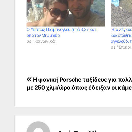
Ο Υπάτιος Πατμάνογλου ζητά 3,3 εκατ.
Ήταν έγκυο
από τον Mr Jumbo
«σκοτώθηκε
σε "Κοινωνικά"
αγγελούδι 
σε "Επικαι
Πλοήγηση
Η φονική Porsche ταξίδευε για πολ
με 250 χλμ/ώρα όπως έδειξαν οι κάμ
άρθρων