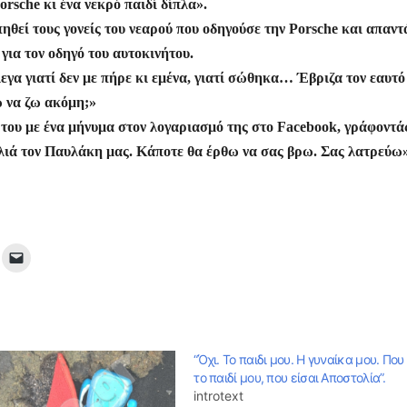
rsche κι ένα νεκρό παιδί δίπλα».
ηθεί τους γονείς του νεαρού που οδηγούσε την Porsche και απαντ
για τον οδηγό του αυτοκινήτου.
εγα γιατί δεν με πήρε κι εμένα, γιατί σώθηκα… Έβριζα τον εαυτό
ώ να ζω ακόμη;»
 του με ένα μήνυμα στον λογαριασμό της στο Facebook, γράφοντάς
αλιά τον Παυλάκη μας. Κάποτε θα έρθω να σας βρω. Σας λατρεύω»
“Όχι. Το παιδι μου. Η γυναίκα μου. Που 
το παιδί μου, που είσαι Αποστολία”.
introtext