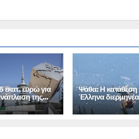
6 εκατ. ευρώ για
Ψάθα: Η κατάθεση
ανάπλαση της
Έλληνα διερμηνέα
τη σύγκρουση