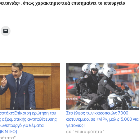
γειτονιάς», όπως χαρακτηριστικά επισημαίνει το υπουργείο
σοτάκη:Επίκαιρη ερώτηση του
Στο έλεος των κακοποιών: 7.000
ς αξιωματικής αντιπολίτευσης
αστυνομικοί σε «VIP», μολις 5.000 για 
ρωθυπουργό για θέματα
γειτονιές!
(ΒΙΝΤΕΟ)
σε "Επικαιρότητα"
ρότητα"