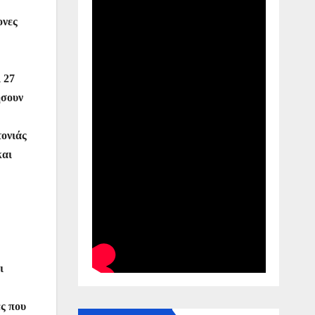
ονες
 27
ήσουν
τονιάς
και
ι
ές που