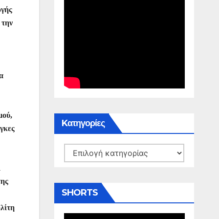
ογής
 την
α
μού,
Kατηγορίες
άγκες
Kατηγορίες
ι
της
SHORTS
ολίτη