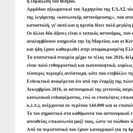
η εδραίωση του θεσμού.
Αρμόδιοι αξιωματικοί του Αρχηγείου της ΕΛ.ΑΣ τόνισ
της λεγόμενης «κοινωνικής αστυνόμευσης», που απο
καταστολή, γι’ αυτό και η ηγεσία δίνει πολύ μεγάλη
Οι άλλοι δύο άξονες είναι ο τοπικός αστυνόμος, π
αναλαμβάνουν υπηρεσία την 1η Μαρτίου, και οι Κιν
και ήδη έχουν καθιερωθεί στην απομακρυσμένη Ελ
Τα στατιστικά στοιχεία μέχρι το τέλος του 2016, δε
είναι πολύ ενθαρρυντικά και ικανοποιητικά, κυρίως
τέσσερις περιοχές αντίστοιχα, κάτι που επιβάλλει τη
Ενδεικτικά αναφέρεται ότι από την έναρξη της πιλοτ
Δεκεμβρίου 2016, οι αστυνομικοί της γειτονιάς ασχ
κοινωνικού ενδιαφέροντος, ενώ οι επισκέψεις επικ
κ.λ.π.), ανέρχονται σε περίπου 144.000 και οι επισκ
Το πιο σημαντικό στα καθήκοντα του αστυνομικού τη
απευθείας επικοινωνία μαζί τους, ώστε να νιώθουν ό
Από τα περιστατικά που έχουν καταγραφεί για τη δρ