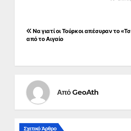
Πλοήγηση
Να γιατί οι Τούρκοι απέσυραν το «Τ
από το Αιγαίο
άρθρων
Από
GeoAth
Σχετικό Άρθρο