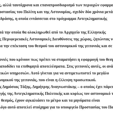
οι
άς, αλλά ταυτόχρονα και επαναπροσδιορισμό των περιοχών εφαρμ
ρ
οστασίας του Πολίτη και της Αστυνομίας, σχεδόν δύο χρόνια μετά
α
ς δράσης, η οποία εντάσσεται στο πρόγραμμα Αντεγκληματικής
σ
τε
ατά την οποία θα ολοκληρωθεί από το Αρχηγείο της Ελληνικής
ίτ
ές Περιφερειακές Αστυνομικές Διευθύνσεις της χώρας, ζητώντας ν
α την επέκταση του θεσμού του αστυνομικού της γειτονιάς και σε
ε
ονιές που κρίνουν πως πρέπει να σταματήσει η εφαρμογή του θεσ
 αποδίδει τα επιθυμητά αποτελέσματα. Στις γειτονιές αυτές, οι αν
πικών υπηρεσιών. Αυτό γίνεται για να αντιμετωπιστεί το μεγάλο
ομικού της γειτονιάς, που είναι η έλλειψη προσωπικού.
ημόσιας Τάξης, Δημήτρης Αναγνωστάκης – ο οποίος έχει πάρε
γής της Αντεγκληματικής Πολιτικής και κυρίως τον αστυνομικό 
ο θεσμός, έχουν αγκαλιάσει το μέτρο και τα μηνύματα είναι
λόγο αυτό αποτελεί στοίχημα για το υπουργείο Προστασίας του Π