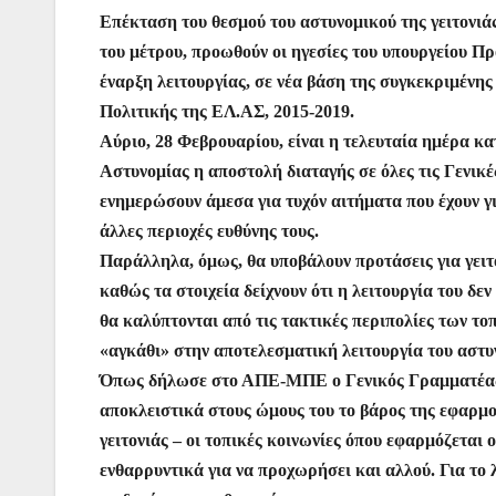
a
w
h
m
nt
e
el
b
Επέκταση του θεσμού του αστυνομικού της γειτονι
c
itt
at
ai
er
s
e
er
του μέτρου, προωθούν οι ηγεσίες του υπουργείου Πρ
e
er
s
l
e
s
gr
έναρξη λειτουργίας, σε νέα βάση της συγκεκριμένη
b
A
st
e
a
Πολιτικής της ΕΛ.ΑΣ, 2015-2019.
o
p
n
m
Αύριο, 28 Φεβρουαρίου, είναι η τελευταία ημέρα κ
o
p
g
Αστυνομίας η αποστολή διαταγής σε όλες τις Γενικ
ενημερώσουν άμεσα για τυχόν αιτήματα που έχουν γι
k
er
άλλες περιοχές ευθύνης τους.
Παράλληλα, όμως, θα υποβάλουν προτάσεις για γειτ
καθώς τα στοιχεία δείχνουν ότι η λειτουργία του δεν
θα καλύπτονται από τις τακτικές περιπολίες των το
«αγκάθι» στην αποτελεσματική λειτουργία του αστυν
Όπως δήλωσε στο ΑΠΕ-ΜΠΕ ο Γενικός Γραμματέας Δ
αποκλειστικά στους ώμους του το βάρος της εφαρμο
γειτονιάς – οι τοπικές κοινωνίες όπου εφαρμόζεται 
ενθαρρυντικά για να προχωρήσει και αλλού. Για το 