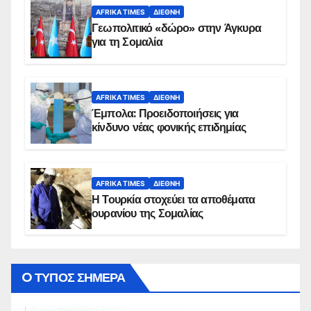
AFRIKA TIMES
ΔΙΕΘΝΉ
Γεωπολιτικό «δώρο» στην Άγκυρα
για τη Σομαλία
AFRIKA TIMES
ΔΙΕΘΝΉ
Έμπολα: Προειδοποιήσεις για
κίνδυνο νέας φονικής επιδημίας
AFRIKA TIMES
ΔΙΕΘΝΉ
Η Τουρκία στοχεύει τα αποθέματα
ουρανίου της Σομαλίας
O ΤΥΠΟΣ ΣΗΜΕΡΑ