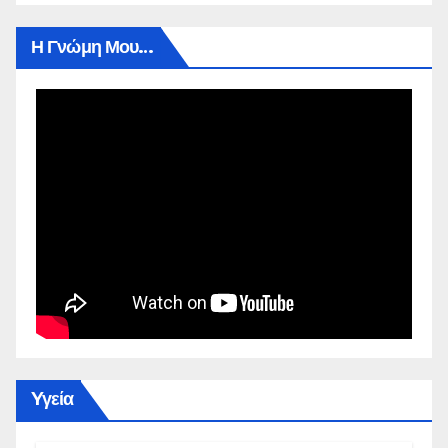
Η Γνώμη Μου…
Yγεία