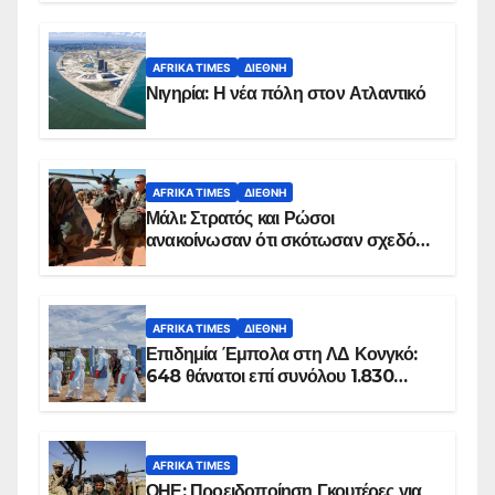
AFRIKA TIMES
ΔΙΕΘΝΉ
Νιγηρία: Η νέα πόλη στον Ατλαντικό
AFRIKA TIMES
ΔΙΕΘΝΉ
Μάλι: Στρατός και Ρώσοι
ανακοίνωσαν ότι σκότωσαν σχεδόν
100 τζιχαντιστές
AFRIKA TIMES
ΔΙΕΘΝΉ
Επιδημία Έμπολα στη ΛΔ Κονγκό:
648 θάνατοι επί συνόλου 1.830
επιβεβαιωμένων κρουσμάτων
AFRIKA TIMES
ΟΗΕ: Προειδοποίηση Γκουτέρες για