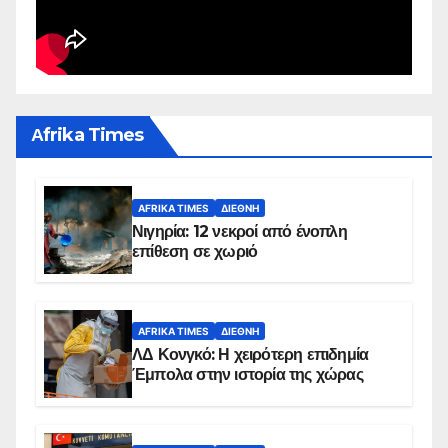
Αfrika Times
AFRIKA TIMES
ΔΙΕΘΝΉ
Νιγηρία: 12 νεκροί από ένοπλη
επίθεση σε χωριό
AFRIKA TIMES
ΔΙΕΘΝΉ
ΛΔ Κονγκό: Η χειρότερη επιδημία
Έμπολα στην ιστορία της χώρας