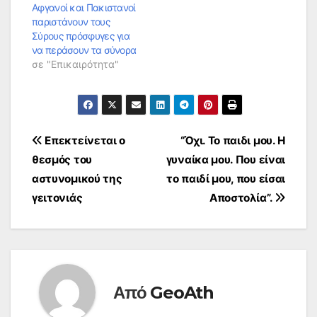
Αφγανοί και Πακιστανοί
παριστάνουν τους
Σύρους πρόσφυγες για
να περάσουν τα σύνορα
σε "Επικαιρότητα"
Πλοήγηση
Επεκτείνεται ο
“Όχι. Το παιδι μου. Η
θεσμός του
γυναίκα μου. Που είναι
άρθρων
αστυνομικού της
το παιδί μου, που είσαι
γειτονιάς
Αποστολία”.
Από
GeoAth