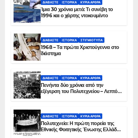
ΔΙΑΒΆΣΤΕ
ΙΣΤΟΡΙΚΆ
ΚΥΡΙΑ ΑΡΘΡΑ
Ίμια 30 χρόνια μετά: Τι συνέβη το
1996 και ο χάρτης ντοκουμέντο
ΔΙΑΒΆΣΤΕ
ΙΣΤΟΡΙΚΆ
ΣΤΙΓΜΙΌΤΥΠΑ
1968 – Τα πρώτα Χριστούγεννα στο
διάστημα
ΔΙΑΒΆΣΤΕ
ΙΣΤΟΡΙΚΆ
ΚΥΡΙΑ ΑΡΘΡΑ
Πενήντα δύο χρόνια από την
εξέγερση του Πολυτεχνείου – Λεπτό
προς λεπτό η εισβολή – ΦΩΤΟ και
ΒΙΝΤΕΟ
ΔΙΑΒΆΣΤΕ
ΙΣΤΟΡΙΚΆ
ΚΥΡΙΑ ΑΡΘΡΑ
Πολυτεχνείο: Η πρώτη πορεία της
Εθνικής Φοιτητικής Ένωσης Ελλάδος
στις 17 Νοεμβρίου 1975 με την