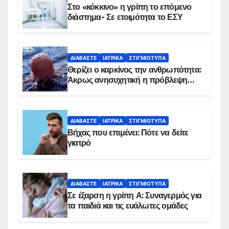
Στο «κόκκινο» η γρίπη το επόμενο
διάστημα- Σε ετοιμότητα το ΕΣΥ
ΔΙΑΒΆΣΤΕ
ΙΑΤΡΙΚΆ
ΣΤΙΓΜΙΌΤΥΠΑ
Θερίζει ο καρκίνος την ανθρωπότητα:
Άκρως ανησυχητική η πρόβλεψη…
ΔΙΑΒΆΣΤΕ
ΙΑΤΡΙΚΆ
ΣΤΙΓΜΙΌΤΥΠΑ
Βήχας που επιμένει: Πότε να δείτε
γιατρό
ΔΙΑΒΆΣΤΕ
ΙΑΤΡΙΚΆ
ΣΤΙΓΜΙΌΤΥΠΑ
Σε έξαρση η γρίπη Α: Συναγερμός για
τα παιδιά και τις ευάλωτες ομάδες