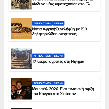
κίνδυνο νέας αιματοχυσίας στο Ελ
Ομπέιντ του Σουδάν
AFRIKA TIMES
ΔΙΕΘΝΉ
Νότια Αφρική:Συνελήφθη με 150
δηλητηριώδεις σκορπιούς
AFRIKA TIMES
ΔΙΕΘΝΉ
17 νεκροί αγρότες στη Νιγηρία
AFRIKA TIMES
ΔΙΕΘΝΉ
Μουντιάλ 2026: Εντυπωσιακή άφιξη
του Κονγκό στο Χιούστον