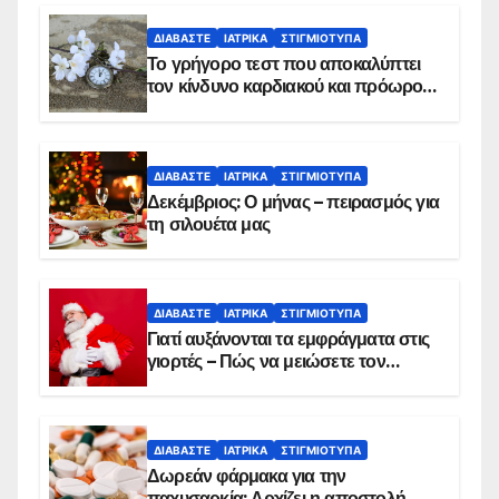
ΔΙΑΒΆΣΤΕ
ΙΑΤΡΙΚΆ
ΣΤΙΓΜΙΌΤΥΠΑ
Το γρήγορο τεστ που αποκαλύπτει
τον κίνδυνο καρδιακού και πρόωρου
θανάτου
ΔΙΑΒΆΣΤΕ
ΙΑΤΡΙΚΆ
ΣΤΙΓΜΙΌΤΥΠΑ
Δεκέμβριος: Ο μήνας – πειρασμός για
τη σιλουέτα μας
ΔΙΑΒΆΣΤΕ
ΙΑΤΡΙΚΆ
ΣΤΙΓΜΙΌΤΥΠΑ
Γιατί αυξάνονται τα εμφράγματα στις
γιορτές – Πώς να μειώσετε τον
κίνδυνο, σύμφωνα με καρδιολόγο
ΔΙΑΒΆΣΤΕ
ΙΑΤΡΙΚΆ
ΣΤΙΓΜΙΌΤΥΠΑ
Δωρεάν φάρμακα για την
παχυσαρκία: Αρχίζει η αποστολή