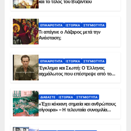
και το τέλος του Βυζαντίου
ΕΠΙΚΑΙΡΌΤΗΤΑ
ΙΣΤΟΡΙΚΆ
ΣΤΙΓΜΙΌΤΥΠΑ
Τι απέγινε ο Λάζαρος μετά την
Ανάσταση;
ΕΠΙΚΑΙΡΌΤΗΤΑ
ΙΣΤΟΡΙΚΆ
ΣΤΙΓΜΙΌΤΥΠΑ
Έγκλημα και Σιωπή: Ο Έλληνας
αιχμάλωτος που επέστρεψε από το
Παραπέτασμα
ΔΙΑΒΆΣΤΕ
ΙΣΤΟΡΙΚΆ
ΣΤΙΓΜΙΌΤΥΠΑ
«Έχει κόκκινη σημαία και ανθρώπους
σίγουρα» – Η τελευταία συνομιλία
των ηρώων στα Ίμια, πριν τη
συντριβή του ελικοπτέρου