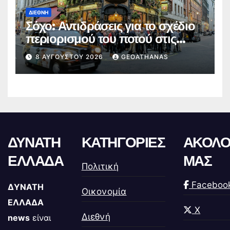
ΔΙΕΘΝΉ
Σόχο: Αντιδράσεις για το σχέδιο
περιορισμού του ποτού στις
παμπ
8 ΑΥΓΟΎΣΤΟΥ 2026
GEOATHANAS
ΔΥΝΑΤΗ
ΚΑΤΗΓΟΡΙΕΣ
ΑΚΟΛΟ
ΕΛΛΑΔΑ
ΜΑΣ
Πολιτική
Faceboo
ΔΥΝΑΤΗ
Οικονομία
ΕΛΛΑΔΑ
X
Διεθνή
news
είναι