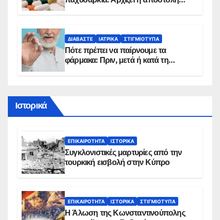
sms για τους δικαιούχους – Οι
προϋποθέσεις ένταξης στο
πρόγραμμα
ΔΙΑΒΆΣΤΕ
ΙΑΤΡΙΚΆ
ΣΤΙΓΜΙΌΤΥΠΑ
Πότε πρέπει να παίρνουμε τα
φάρμακα: Πριν, μετά ή κατά τη
διάρκεια του φαγητού;
Ιστορικά
ΕΠΙΚΑΙΡΌΤΗΤΑ
ΙΣΤΟΡΙΚΆ
Συγκλονιστικές μαρτυρίες από την
τουρκική εισβολή στην Κύπρο
ΕΠΙΚΑΙΡΌΤΗΤΑ
ΙΣΤΟΡΙΚΆ
ΣΤΙΓΜΙΌΤΥΠΑ
Η Άλωση της Κωνσταντινούπολης