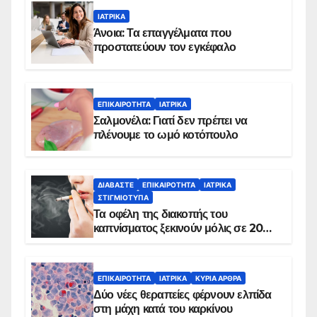
ΙΑΤΡΙΚΆ
Άνοια: Τα επαγγέλματα που
προστατεύουν τον εγκέφαλο
ΕΠΙΚΑΙΡΌΤΗΤΑ
ΙΑΤΡΙΚΆ
Σαλμονέλα: Γιατί δεν πρέπει να
πλένουμε το ωμό κοτόπουλο
ΔΙΑΒΆΣΤΕ
ΕΠΙΚΑΙΡΌΤΗΤΑ
ΙΑΤΡΙΚΆ
ΣΤΙΓΜΙΌΤΥΠΑ
Τα οφέλη της διακοπής του
καπνίσματος ξεκινούν μόλις σε 20
λεπτά
ΕΠΙΚΑΙΡΌΤΗΤΑ
ΙΑΤΡΙΚΆ
ΚΥΡΙΑ ΑΡΘΡΑ
Δύο νέες θεραπείες φέρνουν ελπίδα
στη μάχη κατά του καρκίνου