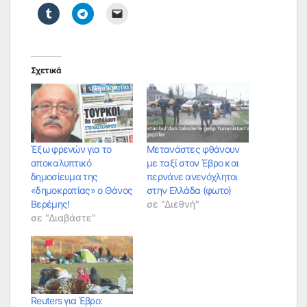
Σχετικά
Έξω φρενών για το
Μετανάστες φθάνουν
αποκαλυπτικό
με ταξί στον Έβρο και
δημοσίευμα της
περνάνε ανενόχλητοι
«δημοκρατίας» ο Θάνος
στην Ελλάδα (φωτο)
Βερέμης!
σε "Διεθνή"
σε "Διαβάστε"
Reuters για Έβρο: