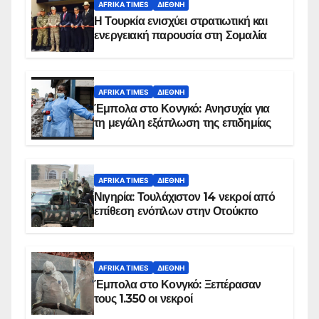
AFRIKA TIMES
ΔΙΕΘΝΉ
Η Τουρκία ενισχύει στρατιωτική και
ενεργειακή παρουσία στη Σομαλία
AFRIKA TIMES
ΔΙΕΘΝΉ
Έμπολα στο Κονγκό: Ανησυχία για
τη μεγάλη εξάπλωση της επιδημίας
AFRIKA TIMES
ΔΙΕΘΝΉ
Νιγηρία: Τουλάχιστον 14 νεκροί από
επίθεση ενόπλων στην Οτούκπο
AFRIKA TIMES
ΔΙΕΘΝΉ
Έμπολα στο Κονγκό: Ξεπέρασαν
τους 1.350 οι νεκροί