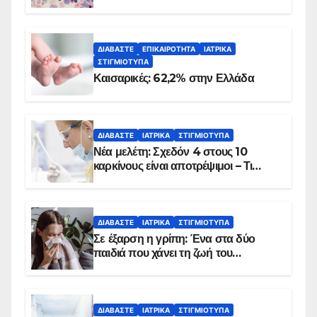
ΔΙΑΒΆΣΤΕ
ΕΠΙΚΑΙΡΌΤΗΤΑ
ΙΑΤΡΙΚΆ
ΣΤΙΓΜΙΌΤΥΠΑ
Καισαρικές: 62,2% στην Ελλάδα
ΔΙΑΒΆΣΤΕ
ΙΑΤΡΙΚΆ
ΣΤΙΓΜΙΌΤΥΠΑ
Νέα μελέτη: Σχεδόν 4 στους 10
καρκίνους είναι αποτρέψιμοι – Τι
δείχνουν τα στοιχεία
ΔΙΑΒΆΣΤΕ
ΙΑΤΡΙΚΆ
ΣΤΙΓΜΙΌΤΥΠΑ
Σε έξαρση η γρίπη: Ένα στα δύο
παιδιά που χάνει τη ζωή του
αντιμετωπίζει υποκείμενο νόσημα –
Εμβολιασμό συνιστούν οι ειδικοί
ΔΙΑΒΆΣΤΕ
ΙΑΤΡΙΚΆ
ΣΤΙΓΜΙΌΤΥΠΑ