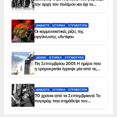
την αρχή του πολέμου και όχι το
τέλος του
ΔΙΑΒΆΣΤΕ
ΙΣΤΟΡΙΚΆ
ΣΤΙΓΜΙΌΤΥΠΑ
Οι κομμουνιστικές ρίζες της
οργάνωσης «Αντίφα»
ΔΙΕΘΝΉ
ΙΣΤΟΡΙΚΆ
ΣΤΙΓΜΙΌΤΥΠΑ
11η Σεπτεμβρίου 2001: Η ημέρα που
η τρομοκρατία έγραψε μία από τις
πιο μαύρες σελίδες στην ιστορία του
πλανήτη
ΔΙΑΒΆΣΤΕ
ΙΣΤΟΡΙΚΆ
ΣΤΙΓΜΙΌΤΥΠΑ
70 χρόνια από τα Σεπτεμβριανά: Το
πογκρόμ που σημάδεψε τον
ελληνισμό της Κωνσταντινούπολης