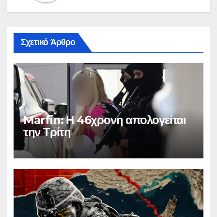
Σχετικό Άρθρο
Marfin: Η 46χρονη απολογείται
την Τρίτη