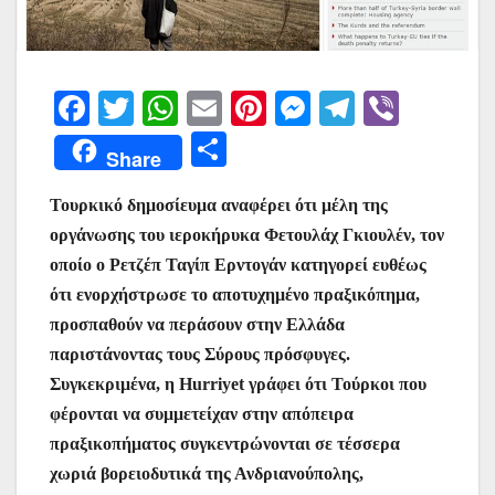
F
T
W
E
Pi
M
T
Vi
a
w
h
m
nt
e
el
b
Μ
Share
c
itt
at
ai
er
s
e
er
οι
e
er
s
l
e
s
gr
Τουρκικό δημοσίευμα αναφέρει ότι μέλη της
ρ
οργάνωσης του ιεροκήρυκα Φετουλάχ Γκιουλέν, τον
b
A
st
e
a
α
οποίο ο Ρετζέπ Ταγίπ Ερντογάν κατηγορεί ευθέως
o
p
n
m
σ
ότι ενορχήστρωσε το αποτυχημένο πραξικόπημα,
o
p
g
τε
προσπαθούν να περάσουν στην Ελλάδα
k
er
ίτ
παριστάνοντας τους Σύρους πρόσφυγες.
Συγκεκριμένα, η Hurriyet γράφει ότι Τούρκοι που
ε
φέρονται να συμμετείχαν στην απόπειρα
πραξικοπήματος συγκεντρώνονται σε τέσσερα
χωριά βορειοδυτικά της Ανδριανούπολης,