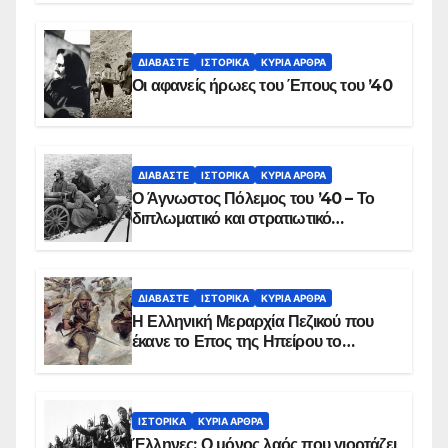
αιματοβαμμένη σημαία
ΔΙΑΒΆΣΤΕ
ΙΣΤΟΡΙΚΆ
ΚΥΡΙΑ ΑΡΘΡΑ
Οι αφανείς ήρωες του Έπους του ’40
ΔΙΑΒΆΣΤΕ
ΙΣΤΟΡΙΚΆ
ΚΥΡΙΑ ΑΡΘΡΑ
Ο Άγνωστος Πόλεμος του ’40 – Το
διπλωματικό και στρατιωτικό
παρασκήνιο
ΔΙΑΒΆΣΤΕ
ΙΣΤΟΡΙΚΆ
ΚΥΡΙΑ ΑΡΘΡΑ
Η Ελληνική Μεραρχία Πεζικού που
έκανε το Επος της Ηπείρου το
χειμώνα του 1940
ΙΣΤΟΡΙΚΆ
ΚΥΡΙΑ ΑΡΘΡΑ
Έλληνες: Ο μόνος λαός που γιορτάζει