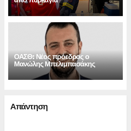
ΟΑΣΘ: Νέος πρόεδρος ο
Μανώλης Μπελιμπασάκης
Απάντηση