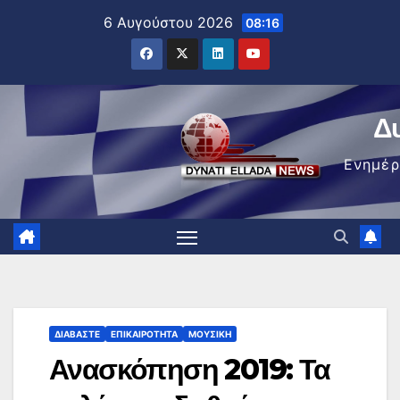
Μετάβαση
6 Αυγούστου 2026
08:16
στο
περιεχόμενο
Δ
Ενημέ
ΔΙΑΒΆΣΤΕ
ΕΠΙΚΑΙΡΌΤΗΤΑ
ΜΟΥΣΙΚΉ
Ανασκόπηση 2019: Τα