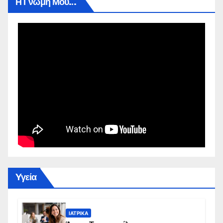
Η Γνώμη Μου…
Yγεία
ΙΑΤΡΙΚΆ