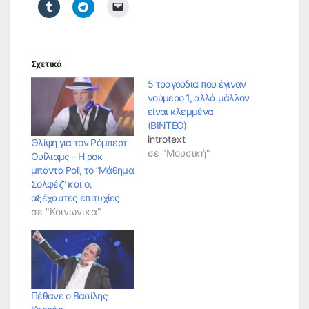
Σχετικά
5 τραγούδια που έγιναν
νούμερο 1, αλλά μάλλον
είναι κλεμμένα
(ΒΙΝΤΕΟ)
introtext
Θλίψη για τον Ρόμπερτ
σε "Μουσική"
Ουίλιαμς – Η ροκ
μπάντα Poll, το “Μάθημα
Σολφέζ” και οι
αξέχαστες επιτυχίες
σε "Κοινωνικά"
Πέθανε ο Βασίλης