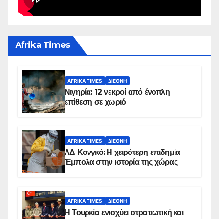
Αfrika Times
AFRIKA TIMES
ΔΙΕΘΝΉ
Νιγηρία: 12 νεκροί από ένοπλη
επίθεση σε χωριό
AFRIKA TIMES
ΔΙΕΘΝΉ
ΛΔ Κονγκό: Η χειρότερη επιδημία
Έμπολα στην ιστορία της χώρας
AFRIKA TIMES
ΔΙΕΘΝΉ
Η Τουρκία ενισχύει στρατιωτική και