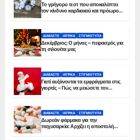
Το γρήγορο τεστ που αποκαλύπτει
τον κίνδυνο καρδιακού και πρόωρου
θανάτου
ΔΙΑΒΆΣΤΕ
ΙΑΤΡΙΚΆ
ΣΤΙΓΜΙΌΤΥΠΑ
Δεκέμβριος: Ο μήνας – πειρασμός για
τη σιλουέτα μας
ΔΙΑΒΆΣΤΕ
ΙΑΤΡΙΚΆ
ΣΤΙΓΜΙΌΤΥΠΑ
Γιατί αυξάνονται τα εμφράγματα στις
γιορτές – Πώς να μειώσετε τον
κίνδυνο, σύμφωνα με καρδιολόγο
ΔΙΑΒΆΣΤΕ
ΙΑΤΡΙΚΆ
ΣΤΙΓΜΙΌΤΥΠΑ
Δωρεάν φάρμακα για την
παχυσαρκία: Αρχίζει η αποστολή
sms για τους δικαιούχους – Οι
προϋποθέσεις ένταξης στο