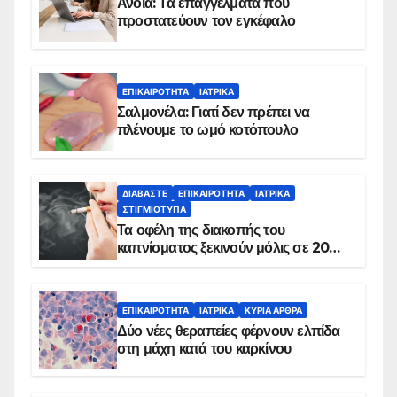
Άνοια: Τα επαγγέλματα που
προστατεύουν τον εγκέφαλο
ΕΠΙΚΑΙΡΌΤΗΤΑ
ΙΑΤΡΙΚΆ
Σαλμονέλα: Γιατί δεν πρέπει να
πλένουμε το ωμό κοτόπουλο
ΔΙΑΒΆΣΤΕ
ΕΠΙΚΑΙΡΌΤΗΤΑ
ΙΑΤΡΙΚΆ
ΣΤΙΓΜΙΌΤΥΠΑ
Τα οφέλη της διακοπής του
καπνίσματος ξεκινούν μόλις σε 20
λεπτά
ΕΠΙΚΑΙΡΌΤΗΤΑ
ΙΑΤΡΙΚΆ
ΚΥΡΙΑ ΑΡΘΡΑ
Δύο νέες θεραπείες φέρνουν ελπίδα
στη μάχη κατά του καρκίνου