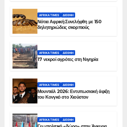
AFRIKA TIMES
ΔΙΕΘΝΉ
Νότια Αφρική:Συνελήφθη με 150
δηλητηριώδεις σκορπιούς
AFRIKA TIMES
ΔΙΕΘΝΉ
17 νεκροί αγρότες στη Νιγηρία
AFRIKA TIMES
ΔΙΕΘΝΉ
Μουντιάλ 2026: Εντυπωσιακή άφιξη
του Κονγκό στο Χιούστον
AFRIKA TIMES
ΔΙΕΘΝΉ
Γεωπολιτικό «δώρο» στην Άγκυρα