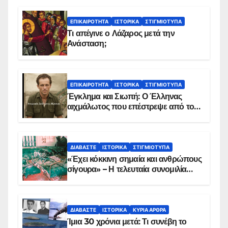
ΕΠΙΚΑΙΡΌΤΗΤΑ
ΙΣΤΟΡΙΚΆ
ΣΤΙΓΜΙΌΤΥΠΑ
Τι απέγινε ο Λάζαρος μετά την
Ανάσταση;
ΕΠΙΚΑΙΡΌΤΗΤΑ
ΙΣΤΟΡΙΚΆ
ΣΤΙΓΜΙΌΤΥΠΑ
Έγκλημα και Σιωπή: Ο Έλληνας
αιχμάλωτος που επέστρεψε από το
Παραπέτασμα
ΔΙΑΒΆΣΤΕ
ΙΣΤΟΡΙΚΆ
ΣΤΙΓΜΙΌΤΥΠΑ
«Έχει κόκκινη σημαία και ανθρώπους
σίγουρα» – Η τελευταία συνομιλία
των ηρώων στα Ίμια, πριν τη
συντριβή του ελικοπτέρου
ΔΙΑΒΆΣΤΕ
ΙΣΤΟΡΙΚΆ
ΚΥΡΙΑ ΑΡΘΡΑ
Ίμια 30 χρόνια μετά: Τι συνέβη το