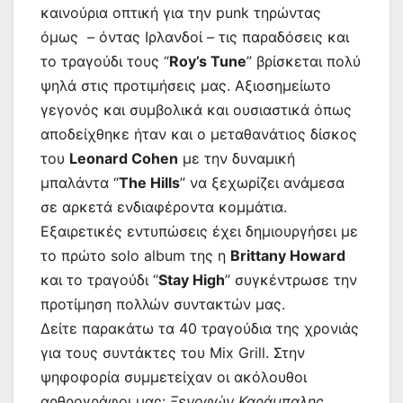
καινούρια οπτική για την punk τηρώντας
όμως – όντας Ιρλανδοί – τις παραδόσεις και
το τραγούδι τους “
Roy’s Tune
” βρίσκεται πολύ
ψηλά στις προτιμήσεις μας. Αξιοσημείωτο
γεγονός και συμβολικά και ουσιαστικά όπως
αποδείχθηκε ήταν και ο μεταθανάτιος δίσκος
του
Leonard Cohen
με την δυναμική
μπαλάντα “
The Hills
” να ξεχωρίζει ανάμεσα
σε αρκετά ενδιαφέροντα κομμάτια.
Εξαιρετικές εντυπώσεις έχει δημιουργήσει με
το πρώτο solo album της η
Brittany Howard
και το τραγούδι “
Stay High
” συγκέντρωσε την
προτίμηση πολλών συντακτών μας.
Δείτε παρακάτω τα 40 τραγούδια της χρονιάς
για τους συντάκτες του Mix Grill. Στην
ψηφοφορία συμμετείχαν οι ακόλουθοι
αρθρογράφοι μας:
Ξενοφών Καράμπαλης,