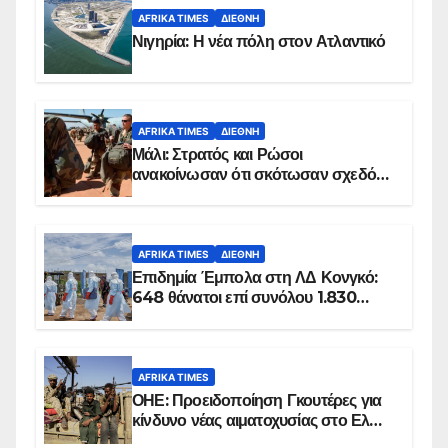
AFRIKA TIMES
ΔΙΕΘΝΉ
Νιγηρία: Η νέα πόλη στον Ατλαντικό
AFRIKA TIMES
ΔΙΕΘΝΉ
Μάλι: Στρατός και Ρώσοι
ανακοίνωσαν ότι σκότωσαν σχεδόν
100 τζιχαντιστές
AFRIKA TIMES
ΔΙΕΘΝΉ
Επιδημία Έμπολα στη ΛΔ Κονγκό:
648 θάνατοι επί συνόλου 1.830
επιβεβαιωμένων κρουσμάτων
AFRIKA TIMES
ΟΗΕ: Προειδοποίηση Γκουτέρες για
κίνδυνο νέας αιματοχυσίας στο Ελ
Ομπέιντ του Σουδάν