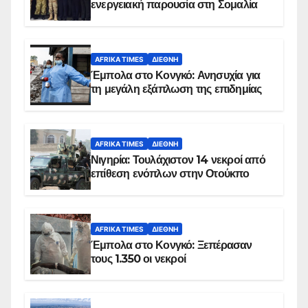
ενεργειακή παρουσία στη Σομαλία
AFRIKA TIMES
ΔΙΕΘΝΉ
Έμπολα στο Κονγκό: Ανησυχία για
τη μεγάλη εξάπλωση της επιδημίας
AFRIKA TIMES
ΔΙΕΘΝΉ
Νιγηρία: Τουλάχιστον 14 νεκροί από
επίθεση ενόπλων στην Οτούκπο
AFRIKA TIMES
ΔΙΕΘΝΉ
Έμπολα στο Κονγκό: Ξεπέρασαν
τους 1.350 οι νεκροί