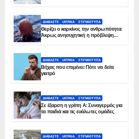
ΔΙΑΒΆΣΤΕ
ΙΑΤΡΙΚΆ
ΣΤΙΓΜΙΌΤΥΠΑ
Θερίζει ο καρκίνος την ανθρωπότητα:
Άκρως ανησυχητική η πρόβλεψη…
ΔΙΑΒΆΣΤΕ
ΙΑΤΡΙΚΆ
ΣΤΙΓΜΙΌΤΥΠΑ
Βήχας που επιμένει: Πότε να δείτε
γιατρό
ΔΙΑΒΆΣΤΕ
ΙΑΤΡΙΚΆ
ΣΤΙΓΜΙΌΤΥΠΑ
Σε έξαρση η γρίπη Α: Συναγερμός για
τα παιδιά και τις ευάλωτες ομάδες
ΔΙΑΒΆΣΤΕ
ΙΑΤΡΙΚΆ
ΣΤΙΓΜΙΌΤΥΠΑ