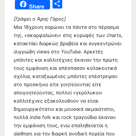
a
w
h
m
nt
e
el
b
Μ
Share
c
itt
at
ai
er
s
e
er
οι
e
er
s
l
e
s
gr
[Γράφει ο Άρης Γάρος]
ρ
Μια 18χρονη σαρώνει τα πάντα στο πέρασμα
b
A
st
e
a
α
της, «σκαρφαλώνει» στις κορυφές των charts,
o
p
n
m
σ
κατακτάει διαρκώς βραβεία και συγκεντρώνει
o
p
g
τε
ιλιγγιώδη views στο YouTube. Αρκετές
k
er
ίτ
μπάντες και καλλιτέχνες έκαναν την πρώτη
τους εμφάνιση και απέσπασαν κολακευτικά
ε
σχόλια, καταξιωμένες μπάντες επέστρεψαν
στο προσκήνιο είτε γοητεύοντας είτε
απογοητεύοντας, πολλοί «γερόλυκοι»
καλλιτέχνες εξακολουθούν να είναι
δημιουργικότατοι και μουσικά ακμαιότατοι,
πολλά indie folk και rock τραγούδια έκαναν
την εμφάνιση τους, ενώ επαληθεύεται η
αίσθηση για την διαρκή ανοδική πορεία που