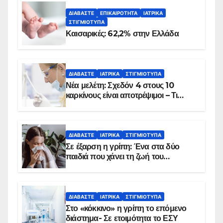
ΔΙΑΒΆΣΤΕ
ΕΠΙΚΑΙΡΌΤΗΤΑ
ΙΑΤΡΙΚΆ
ΣΤΙΓΜΙΌΤΥΠΑ
Καισαρικές: 62,2% στην Ελλάδα
ΔΙΑΒΆΣΤΕ
ΙΑΤΡΙΚΆ
ΣΤΙΓΜΙΌΤΥΠΑ
Νέα μελέτη: Σχεδόν 4 στους 10
καρκίνους είναι αποτρέψιμοι – Τι
δείχνουν τα στοιχεία
ΔΙΑΒΆΣΤΕ
ΙΑΤΡΙΚΆ
ΣΤΙΓΜΙΌΤΥΠΑ
Σε έξαρση η γρίπη: Ένα στα δύο
παιδιά που χάνει τη ζωή του
αντιμετωπίζει υποκείμενο νόσημα –
Εμβολιασμό συνιστούν οι ειδικοί
ΔΙΑΒΆΣΤΕ
ΙΑΤΡΙΚΆ
ΣΤΙΓΜΙΌΤΥΠΑ
Στο «κόκκινο» η γρίπη το επόμενο
διάστημα- Σε ετοιμότητα το ΕΣΥ