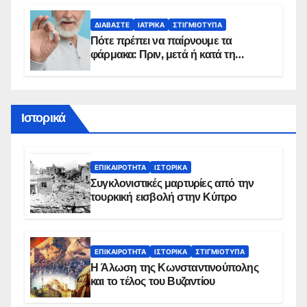
πρόγραμμα
ΔΙΑΒΆΣΤΕ
ΙΑΤΡΙΚΆ
ΣΤΙΓΜΙΌΤΥΠΑ
Πότε πρέπει να παίρνουμε τα
φάρμακα: Πριν, μετά ή κατά τη
διάρκεια του φαγητού;
Ιστορικά
ΕΠΙΚΑΙΡΌΤΗΤΑ
ΙΣΤΟΡΙΚΆ
Συγκλονιστικές μαρτυρίες από την
τουρκική εισβολή στην Κύπρο
ΕΠΙΚΑΙΡΌΤΗΤΑ
ΙΣΤΟΡΙΚΆ
ΣΤΙΓΜΙΌΤΥΠΑ
Η Άλωση της Κωνσταντινούπολης
και το τέλος του Βυζαντίου