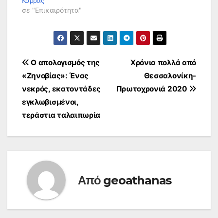
Καρράς
σε "Επικαιρότητα"
Πλοήγηση
Ο απολογισμός της
Χρόνια πολλά από
«Ζηνοβίας»: Ένας
Θεσσαλονίκη-
άρθρων
νεκρός, εκατοντάδες
Πρωτοχρονιά 2020
εγκλωβισμένοι,
τεράστια ταλαιπωρία
Από
geoathanas