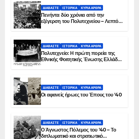
ΔΙΑΒΆΣΤΕ
ΙΣΤΟΡΙΚΆ
ΚΥΡΙΑ ΑΡΘΡΑ
Πενήντα δύο χρόνια από την
εξέγερση του Πολυτεχνείου – Λεπτό
προς λεπτό η εισβολή – ΦΩΤΟ και
ΒΙΝΤΕΟ
ΔΙΑΒΆΣΤΕ
ΙΣΤΟΡΙΚΆ
ΚΥΡΙΑ ΑΡΘΡΑ
Πολυτεχνείο: Η πρώτη πορεία της
Εθνικής Φοιτητικής Ένωσης Ελλάδος
στις 17 Νοεμβρίου 1975 με την
αιματοβαμμένη σημαία
ΔΙΑΒΆΣΤΕ
ΙΣΤΟΡΙΚΆ
ΚΥΡΙΑ ΑΡΘΡΑ
Οι αφανείς ήρωες του Έπους του ’40
ΔΙΑΒΆΣΤΕ
ΙΣΤΟΡΙΚΆ
ΚΥΡΙΑ ΑΡΘΡΑ
Ο Άγνωστος Πόλεμος του ’40 – Το
διπλωματικό και στρατιωτικό