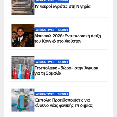
AFRIKA TIMES
ΔΙΕΘΝΉ
17 νεκροί αγρότες στη Νιγηρία
AFRIKA TIMES
ΔΙΕΘΝΉ
Μουντιάλ 2026: Εντυπωσιακή άφιξη
του Κονγκό στο Χιούστον
AFRIKA TIMES
ΔΙΕΘΝΉ
Γεωπολιτικό «δώρο» στην Άγκυρα
για τη Σομαλία
AFRIKA TIMES
ΔΙΕΘΝΉ
Έμπολα: Προειδοποιήσεις για
κίνδυνο νέας φονικής επιδημίας