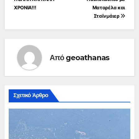
ΧΡΟΝΙΑ!!!
Ματαρέλα και
Σταϊνμάιερ
Από
geoathanas
Σχετικό Άρθρο