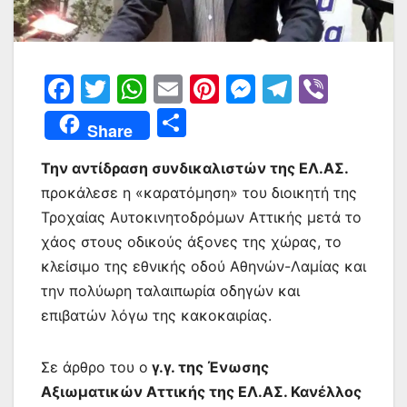
F
T
W
E
Pi
M
T
Vi
a
w
h
m
nt
e
el
b
Μ
Share
c
itt
at
ai
er
s
e
er
οι
e
er
s
l
e
s
gr
Την αντίδραση συνδικαλιστών της ΕΛ.ΑΣ.
ρ
προκάλεσε η «καρατόμηση» του διοικητή της
b
A
st
e
a
α
Τροχαίας Αυτοκινητοδρόμων Αττικής μετά το
o
p
n
m
σ
χάος στους οδικούς άξονες της χώρας, το
o
p
g
τε
κλείσιμο της εθνικής οδού Αθηνών-Λαμίας και
k
er
ίτ
την πολύωρη ταλαιπωρία οδηγών και
επιβατών λόγω της κακοκαιρίας.
ε
Σε άρθρο του ο
γ.γ. της Ένωσης
Αξιωματικών Αττικής της ΕΛ.ΑΣ. Κανέλλος