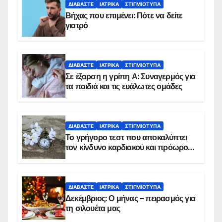
ΔΙΑΒΆΣΤΕ
ΙΑΤΡΙΚΆ
ΣΤΙΓΜΙΌΤΥΠΑ
Βήχας που επιμένει: Πότε να δείτε
γιατρό
ΔΙΑΒΆΣΤΕ
ΙΑΤΡΙΚΆ
ΣΤΙΓΜΙΌΤΥΠΑ
Σε έξαρση η γρίπη Α: Συναγερμός για
τα παιδιά και τις ευάλωτες ομάδες
ΔΙΑΒΆΣΤΕ
ΙΑΤΡΙΚΆ
ΣΤΙΓΜΙΌΤΥΠΑ
Το γρήγορο τεστ που αποκαλύπτει
τον κίνδυνο καρδιακού και πρόωρου
θανάτου
ΔΙΑΒΆΣΤΕ
ΙΑΤΡΙΚΆ
ΣΤΙΓΜΙΌΤΥΠΑ
Δεκέμβριος: Ο μήνας – πειρασμός για
τη σιλουέτα μας