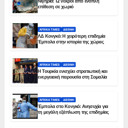
Νιγηρία: 12 νεκροί από ένοπλη
επίθεση σε χωριό
AFRIKA TIMES
ΔΙΕΘΝΉ
ΛΔ Κονγκό: Η χειρότερη επιδημία
Έμπολα στην ιστορία της χώρας
AFRIKA TIMES
ΔΙΕΘΝΉ
Η Τουρκία ενισχύει στρατιωτική και
ενεργειακή παρουσία στη Σομαλία
AFRIKA TIMES
ΔΙΕΘΝΉ
Έμπολα στο Κονγκό: Ανησυχία για
τη μεγάλη εξάπλωση της επιδημίας