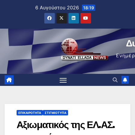
Μετάβαση
6 Αυγούστου 2026
18:19
στο
περιεχόμενο
Δ
Ενημέ
ΕΠΙΚΑΙΡΌΤΗΤΑ
ΣΤΙΓΜΙΌΤΥΠΑ
Αξιωματικός της ΕΛ.ΑΣ.