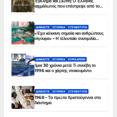
Έγκλημα και Σιωπή: Ο Έλληνας
αιχμάλωτος που επέστρεψε από το
Παραπέτασμα
ΔΙΑΒΆΣΤΕ
ΙΣΤΟΡΙΚΆ
ΣΤΙΓΜΙΌΤΥΠΑ
«Έχει κόκκινη σημαία και ανθρώπους
σίγουρα» – Η τελευταία συνομιλία
των ηρώων στα Ίμια, πριν τη
συντριβή του ελικοπτέρου
ΔΙΑΒΆΣΤΕ
ΙΣΤΟΡΙΚΆ
ΚΥΡΙΑ ΑΡΘΡΑ
Ίμια 30 χρόνια μετά: Τι συνέβη το
1996 και ο χάρτης ντοκουμέντο
ΔΙΑΒΆΣΤΕ
ΙΣΤΟΡΙΚΆ
ΣΤΙΓΜΙΌΤΥΠΑ
1968 – Τα πρώτα Χριστούγεννα στο
διάστημα