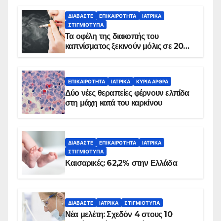
ΔΙΑΒΆΣΤΕ
ΕΠΙΚΑΙΡΌΤΗΤΑ
ΙΑΤΡΙΚΆ
ΣΤΙΓΜΙΌΤΥΠΑ
Τα οφέλη της διακοπής του
καπνίσματος ξεκινούν μόλις σε 20
λεπτά
ΕΠΙΚΑΙΡΌΤΗΤΑ
ΙΑΤΡΙΚΆ
ΚΥΡΙΑ ΑΡΘΡΑ
Δύο νέες θεραπείες φέρνουν ελπίδα
στη μάχη κατά του καρκίνου
ΔΙΑΒΆΣΤΕ
ΕΠΙΚΑΙΡΌΤΗΤΑ
ΙΑΤΡΙΚΆ
ΣΤΙΓΜΙΌΤΥΠΑ
Καισαρικές: 62,2% στην Ελλάδα
ΔΙΑΒΆΣΤΕ
ΙΑΤΡΙΚΆ
ΣΤΙΓΜΙΌΤΥΠΑ
Νέα μελέτη: Σχεδόν 4 στους 10