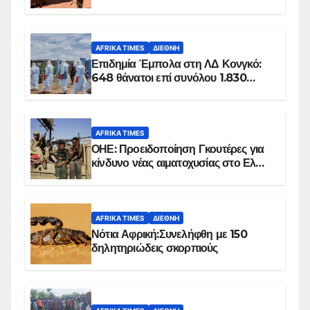
100 τζιχαντιστές
AFRIKA TIMES
ΔΙΕΘΝΉ
Επιδημία Έμπολα στη ΛΔ Κονγκό:
648 θάνατοι επί συνόλου 1.830
επιβεβαιωμένων κρουσμάτων
AFRIKA TIMES
ΟΗΕ: Προειδοποίηση Γκουτέρες για
κίνδυνο νέας αιματοχυσίας στο Ελ
Ομπέιντ του Σουδάν
AFRIKA TIMES
ΔΙΕΘΝΉ
Νότια Αφρική:Συνελήφθη με 150
δηλητηριώδεις σκορπιούς