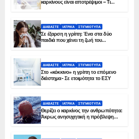
καρκίνους είναι αποτρέψιμοι – Τι
δείχνουν τα στοιχεία
ΔΙΑΒΆΣΤΕ
ΙΑΤΡΙΚΆ
ΣΤΙΓΜΙΌΤΥΠΑ
Σε έξαρση η γρίπη: Ένα στα δύο
παιδιά που χάνει τη ζωή του
αντιμετωπίζει υποκείμενο νόσημα –
Εμβολιασμό συνιστούν οι ειδικοί
ΔΙΑΒΆΣΤΕ
ΙΑΤΡΙΚΆ
ΣΤΙΓΜΙΌΤΥΠΑ
Στο «κόκκινο» η γρίπη το επόμενο
διάστημα- Σε ετοιμότητα το ΕΣΥ
ΔΙΑΒΆΣΤΕ
ΙΑΤΡΙΚΆ
ΣΤΙΓΜΙΌΤΥΠΑ
Θερίζει ο καρκίνος την ανθρωπότητα:
Άκρως ανησυχητική η πρόβλεψη…