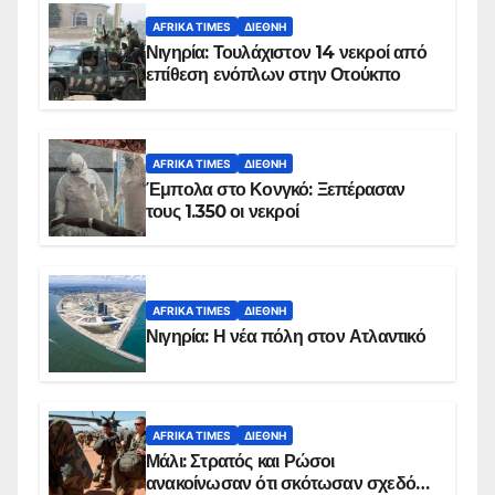
AFRIKA TIMES
ΔΙΕΘΝΉ
Νιγηρία: Τουλάχιστον 14 νεκροί από
επίθεση ενόπλων στην Οτούκπο
AFRIKA TIMES
ΔΙΕΘΝΉ
Έμπολα στο Κονγκό: Ξεπέρασαν
τους 1.350 οι νεκροί
AFRIKA TIMES
ΔΙΕΘΝΉ
Νιγηρία: Η νέα πόλη στον Ατλαντικό
AFRIKA TIMES
ΔΙΕΘΝΉ
Μάλι: Στρατός και Ρώσοι
ανακοίνωσαν ότι σκότωσαν σχεδόν