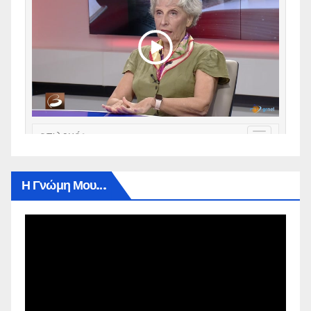
Η Γνώμη Μου…