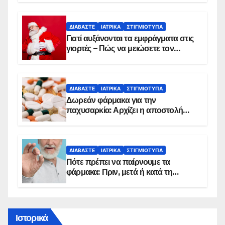
ΔΙΑΒΆΣΤΕ
ΙΑΤΡΙΚΆ
ΣΤΙΓΜΙΌΤΥΠΑ
Γιατί αυξάνονται τα εμφράγματα στις
γιορτές – Πώς να μειώσετε τον
κίνδυνο, σύμφωνα με καρδιολόγο
ΔΙΑΒΆΣΤΕ
ΙΑΤΡΙΚΆ
ΣΤΙΓΜΙΌΤΥΠΑ
Δωρεάν φάρμακα για την
παχυσαρκία: Αρχίζει η αποστολή
sms για τους δικαιούχους – Οι
προϋποθέσεις ένταξης στο
πρόγραμμα
ΔΙΑΒΆΣΤΕ
ΙΑΤΡΙΚΆ
ΣΤΙΓΜΙΌΤΥΠΑ
Πότε πρέπει να παίρνουμε τα
φάρμακα: Πριν, μετά ή κατά τη
διάρκεια του φαγητού;
Ιστορικά