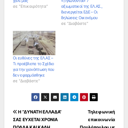
χάλι μας
«Ξηλώνονται» 7
σε "Επικαιρότητα"
αξιωματικοί της ΕΛ.ΑΣ.,
διενεργείται ΕΔΕ – Οι
δηλώσεις Οικονόμου
σε "Διαβάστε"
Οι ευθύνες της ΕΛ.ΑΣ –
Τι προέβλεπε το Σχέδιο
για την χιονόπτωση που
δεν εφαρμόσθηκε
σε "Διαβάστε"
Πλοήγηση
H ”ΔΥΝΑΤΗ ΕΛΛΑΔΑ”
Τηλεφωνική
ΣΑΣ ΕΥΧΕΤΑΙ ΧΡΟΝΙΑ
επικοινωνία
άρθρων
ΠΟΛΛΑ ΚΑΙ ΚΑΛΗ
Παυλόπουλου με