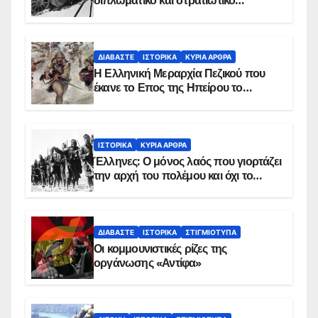
διπλωματικό και στρατιωτικό
παρασκήνιο
ΔΙΑΒΆΣΤΕ
ΙΣΤΟΡΙΚΆ
ΚΥΡΙΑ ΑΡΘΡΑ
Η Ελληνική Μεραρχία Πεζικού που
έκανε το Επος της Ηπείρου το
χειμώνα του 1940
ΙΣΤΟΡΙΚΆ
ΚΥΡΙΑ ΑΡΘΡΑ
Έλληνες: Ο μόνος λαός που γιορτάζει
την αρχή του πολέμου και όχι το
τέλος του
ΔΙΑΒΆΣΤΕ
ΙΣΤΟΡΙΚΆ
ΣΤΙΓΜΙΌΤΥΠΑ
Οι κομμουνιστικές ρίζες της
οργάνωσης «Αντίφα»