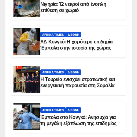
Νιγηρία: 12 νεκροί από ένοπλη
επίθεση σε χωριό
AFRIKA TIMES
ΔΙΕΘΝΉ
ΛΔ Κονγκό: Η χειρότερη επιδημία
Έμπολα στην ιστορία της χώρας
AFRIKA TIMES
ΔΙΕΘΝΉ
Η Τουρκία ενισχύει στρατιωτική και
ενεργειακή παρουσία στη Σομαλία
AFRIKA TIMES
ΔΙΕΘΝΉ
Έμπολα στο Κονγκό: Ανησυχία για
τη μεγάλη εξάπλωση της επιδημίας