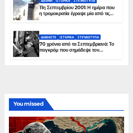
ΔΙΕΘΝΉ
ΙΣΤΟΡΙΚΆ
ΣΤΙΓΜΙΌΤΥΠΑ
11η Σεπτεμβρίου 2001: Η ημέρα που
η τρομοκρατία έγραψε μία από τις
πιο μαύρες σελίδες στην ιστορία του
πλανήτη
ΔΙΑΒΆΣΤΕ
ΙΣΤΟΡΙΚΆ
ΣΤΙΓΜΙΌΤΥΠΑ
70 χρόνια από τα Σεπτεμβριανά: Το
πογκρόμ που σημάδεψε τον
ελληνισμό της Κωνσταντινούπολης
You missed