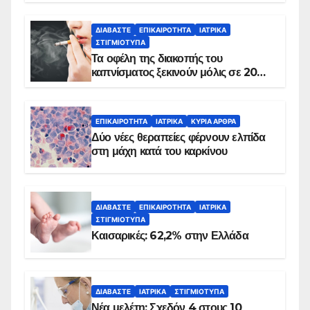
ΔΙΑΒΆΣΤΕ
ΕΠΙΚΑΙΡΌΤΗΤΑ
ΙΑΤΡΙΚΆ
ΣΤΙΓΜΙΌΤΥΠΑ
Τα οφέλη της διακοπής του
καπνίσματος ξεκινούν μόλις σε 20
λεπτά
ΕΠΙΚΑΙΡΌΤΗΤΑ
ΙΑΤΡΙΚΆ
ΚΥΡΙΑ ΑΡΘΡΑ
Δύο νέες θεραπείες φέρνουν ελπίδα
στη μάχη κατά του καρκίνου
ΔΙΑΒΆΣΤΕ
ΕΠΙΚΑΙΡΌΤΗΤΑ
ΙΑΤΡΙΚΆ
ΣΤΙΓΜΙΌΤΥΠΑ
Καισαρικές: 62,2% στην Ελλάδα
ΔΙΑΒΆΣΤΕ
ΙΑΤΡΙΚΆ
ΣΤΙΓΜΙΌΤΥΠΑ
Νέα μελέτη: Σχεδόν 4 στους 10