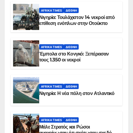
AFRIKA TIMES
ΔΙΕΘΝΉ
Νιγηρία: Τουλάχιστον 14 νεκροί από
επίθεση ενόπλων στην Οτούκπο
AFRIKA TIMES
ΔΙΕΘΝΉ
Έμπολα στο Κονγκό: Ξεπέρασαν
τους 1.350 οι νεκροί
AFRIKA TIMES
ΔΙΕΘΝΉ
Νιγηρία: Η νέα πόλη στον Ατλαντικό
AFRIKA TIMES
ΔΙΕΘΝΉ
Μάλι: Στρατός και Ρώσοι
ανακοίνωσαν ότι σκότωσαν σχεδόν