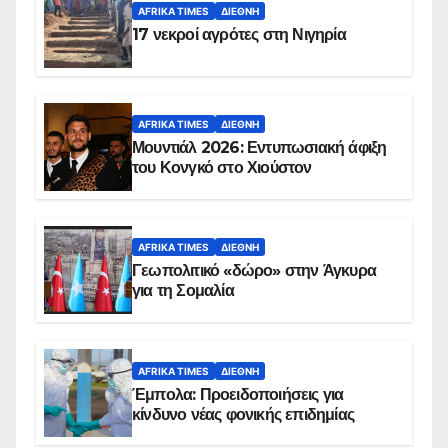
AFRIKA TIMES
ΔΙΕΘΝΉ
17 νεκροί αγρότες στη Νιγηρία
AFRIKA TIMES
ΔΙΕΘΝΉ
Μουντιάλ 2026: Εντυπωσιακή άφιξη
του Κονγκό στο Χιούστον
AFRIKA TIMES
ΔΙΕΘΝΉ
Γεωπολιτικό «δώρο» στην Άγκυρα
για τη Σομαλία
AFRIKA TIMES
ΔΙΕΘΝΉ
Έμπολα: Προειδοποιήσεις για
κίνδυνο νέας φονικής επιδημίας