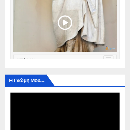
Η Γνώμη Μου…