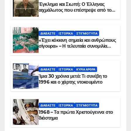
Έγκλημα και Σιωπή: Ο Έλληνας
αιχμάλωτος που επέστρεψε από το
Παραπέτασμα
ΔΙΑΒΆΣΤΕ
ΙΣΤΟΡΙΚΆ
ΣΤΙΓΜΙΌΤΥΠΑ
«Έχει κόκκινη σημαία και ανθρώπους
σίγουρα» – Η τελευταία συνομιλία
των ηρώων στα Ίμια, πριν τη
συντριβή του ελικοπτέρου
ΔΙΑΒΆΣΤΕ
ΙΣΤΟΡΙΚΆ
ΚΥΡΙΑ ΑΡΘΡΑ
Ίμια 30 χρόνια μετά: Τι συνέβη το
1996 και ο χάρτης ντοκουμέντο
ΔΙΑΒΆΣΤΕ
ΙΣΤΟΡΙΚΆ
ΣΤΙΓΜΙΌΤΥΠΑ
1968 – Τα πρώτα Χριστούγεννα στο
διάστημα