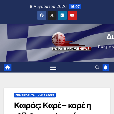
Μετάβαση
8 Αυγούστου 2026
16:07
στο
περιεχόμενο
Δ
Ενημέ
ΕΠΙΚΑΙΡΌΤΗΤΑ
ΚΥΡΙΑ ΑΡΘΡΑ
Καιρός: Καρέ – καρέ η