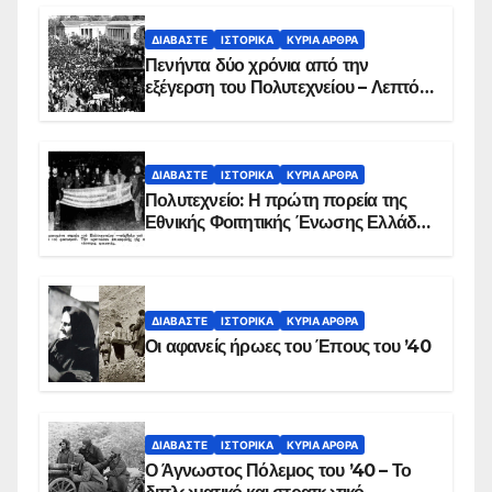
ΔΙΑΒΆΣΤΕ
ΙΣΤΟΡΙΚΆ
ΚΥΡΙΑ ΑΡΘΡΑ
Πενήντα δύο χρόνια από την
εξέγερση του Πολυτεχνείου – Λεπτό
προς λεπτό η εισβολή – ΦΩΤΟ και
ΒΙΝΤΕΟ
ΔΙΑΒΆΣΤΕ
ΙΣΤΟΡΙΚΆ
ΚΥΡΙΑ ΑΡΘΡΑ
Πολυτεχνείο: Η πρώτη πορεία της
Εθνικής Φοιτητικής Ένωσης Ελλάδος
στις 17 Νοεμβρίου 1975 με την
αιματοβαμμένη σημαία
ΔΙΑΒΆΣΤΕ
ΙΣΤΟΡΙΚΆ
ΚΥΡΙΑ ΑΡΘΡΑ
Οι αφανείς ήρωες του Έπους του ’40
ΔΙΑΒΆΣΤΕ
ΙΣΤΟΡΙΚΆ
ΚΥΡΙΑ ΑΡΘΡΑ
Ο Άγνωστος Πόλεμος του ’40 – Το