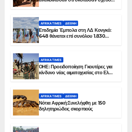
100 τζιχαντιστές
AFRIKA TIMES
ΔΙΕΘΝΉ
Επιδημία Έμπολα στη ΛΔ Κονγκό:
648 θάνατοι επί συνόλου 1.830
επιβεβαιωμένων κρουσμάτων
AFRIKA TIMES
ΟΗΕ: Προειδοποίηση Γκουτέρες για
κίνδυνο νέας αιματοχυσίας στο Ελ
Ομπέιντ του Σουδάν
AFRIKA TIMES
ΔΙΕΘΝΉ
Νότια Αφρική:Συνελήφθη με 150
δηλητηριώδεις σκορπιούς