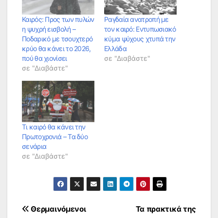
Καιρός: Προς των πυλών
Ραγδαία ανατροπή με
η ψυχρή εισβολή –
τον καιρό: Εντυπωσιακό
Ποδαρικό με τσουχτερό
κύμα ψύχους χτυπά την
κρύο θα κάνει το 2026,
Ελλάδα
πού θα χιονίσει
σε "Διαβάστε"
σε "Διαβάστε"
Τι καιρό θα κάνει την
Πρωτοχρονιά – Τα δύο
σενάρια
σε "Διαβάστε"
Πλοήγηση
Θερμαινόμενοι
Τα πρακτικά της