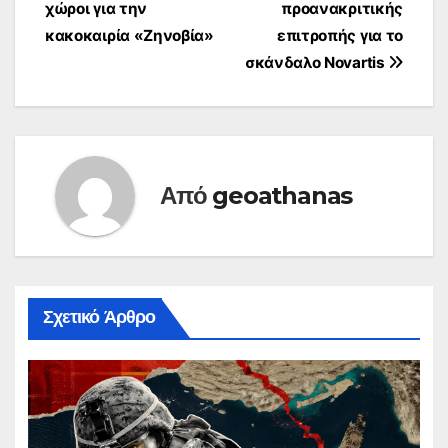
χώροι για την
προανακριτικής
άρθρων
κακοκαιρία «Ζηνοβία»
επιτροπής για το
σκάνδαλο Novartis
Από
geoathanas
Σχετικό Άρθρο