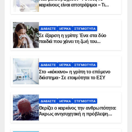
καρκίνους είναι αποτρέψιμοι – Τι
δείχνουν τα στοιχεία
ΔΙΑΒΆΣΤΕ
ΙΑΤΡΙΚΆ
ΣΤΙΓΜΙΌΤΥΠΑ
Σε έξαρση η γρίπη: Ένα στα δύο
παιδιά που χάνει τη ζωή του
αντιμετωπίζει υποκείμενο νόσημα –
Εμβολιασμό συνιστούν οι ειδικοί
ΔΙΑΒΆΣΤΕ
ΙΑΤΡΙΚΆ
ΣΤΙΓΜΙΌΤΥΠΑ
Στο «κόκκινο» η γρίπη το επόμενο
διάστημα- Σε ετοιμότητα το ΕΣΥ
ΔΙΑΒΆΣΤΕ
ΙΑΤΡΙΚΆ
ΣΤΙΓΜΙΌΤΥΠΑ
Θερίζει ο καρκίνος την ανθρωπότητα:
Άκρως ανησυχητική η πρόβλεψη…