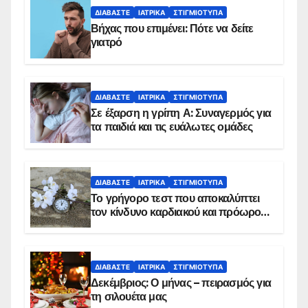
ΔΙΑΒΆΣΤΕ
ΙΑΤΡΙΚΆ
ΣΤΙΓΜΙΌΤΥΠΑ
Βήχας που επιμένει: Πότε να δείτε
γιατρό
ΔΙΑΒΆΣΤΕ
ΙΑΤΡΙΚΆ
ΣΤΙΓΜΙΌΤΥΠΑ
Σε έξαρση η γρίπη Α: Συναγερμός για
τα παιδιά και τις ευάλωτες ομάδες
ΔΙΑΒΆΣΤΕ
ΙΑΤΡΙΚΆ
ΣΤΙΓΜΙΌΤΥΠΑ
Το γρήγορο τεστ που αποκαλύπτει
τον κίνδυνο καρδιακού και πρόωρου
θανάτου
ΔΙΑΒΆΣΤΕ
ΙΑΤΡΙΚΆ
ΣΤΙΓΜΙΌΤΥΠΑ
Δεκέμβριος: Ο μήνας – πειρασμός για
τη σιλουέτα μας