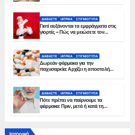
ΔΙΑΒΆΣΤΕ
ΙΑΤΡΙΚΆ
ΣΤΙΓΜΙΌΤΥΠΑ
Γιατί αυξάνονται τα εμφράγματα στις
γιορτές – Πώς να μειώσετε τον
κίνδυνο, σύμφωνα με καρδιολόγο
ΔΙΑΒΆΣΤΕ
ΙΑΤΡΙΚΆ
ΣΤΙΓΜΙΌΤΥΠΑ
Δωρεάν φάρμακα για την
παχυσαρκία: Αρχίζει η αποστολή
sms για τους δικαιούχους – Οι
προϋποθέσεις ένταξης στο
πρόγραμμα
ΔΙΑΒΆΣΤΕ
ΙΑΤΡΙΚΆ
ΣΤΙΓΜΙΌΤΥΠΑ
Πότε πρέπει να παίρνουμε τα
φάρμακα: Πριν, μετά ή κατά τη
διάρκεια του φαγητού;
Ιστορικά