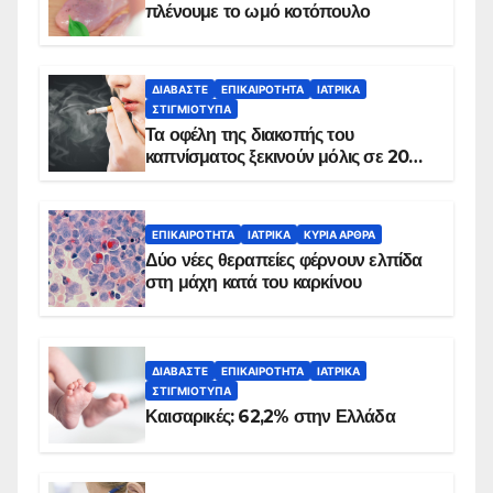
πλένουμε το ωμό κοτόπουλο
ΔΙΑΒΆΣΤΕ
ΕΠΙΚΑΙΡΌΤΗΤΑ
ΙΑΤΡΙΚΆ
ΣΤΙΓΜΙΌΤΥΠΑ
Τα οφέλη της διακοπής του
καπνίσματος ξεκινούν μόλις σε 20
λεπτά
ΕΠΙΚΑΙΡΌΤΗΤΑ
ΙΑΤΡΙΚΆ
ΚΥΡΙΑ ΑΡΘΡΑ
Δύο νέες θεραπείες φέρνουν ελπίδα
στη μάχη κατά του καρκίνου
ΔΙΑΒΆΣΤΕ
ΕΠΙΚΑΙΡΌΤΗΤΑ
ΙΑΤΡΙΚΆ
ΣΤΙΓΜΙΌΤΥΠΑ
Καισαρικές: 62,2% στην Ελλάδα