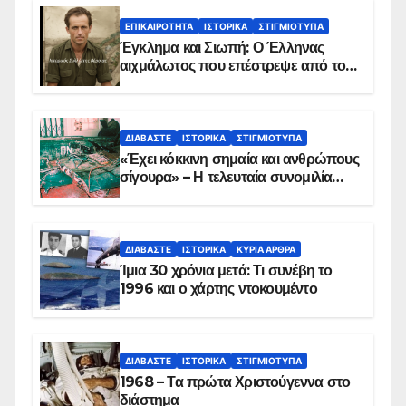
ΕΠΙΚΑΙΡΌΤΗΤΑ
ΙΣΤΟΡΙΚΆ
ΣΤΙΓΜΙΌΤΥΠΑ
Έγκλημα και Σιωπή: Ο Έλληνας
αιχμάλωτος που επέστρεψε από το
Παραπέτασμα
ΔΙΑΒΆΣΤΕ
ΙΣΤΟΡΙΚΆ
ΣΤΙΓΜΙΌΤΥΠΑ
«Έχει κόκκινη σημαία και ανθρώπους
σίγουρα» – Η τελευταία συνομιλία
των ηρώων στα Ίμια, πριν τη
συντριβή του ελικοπτέρου
ΔΙΑΒΆΣΤΕ
ΙΣΤΟΡΙΚΆ
ΚΥΡΙΑ ΑΡΘΡΑ
Ίμια 30 χρόνια μετά: Τι συνέβη το
1996 και ο χάρτης ντοκουμέντο
ΔΙΑΒΆΣΤΕ
ΙΣΤΟΡΙΚΆ
ΣΤΙΓΜΙΌΤΥΠΑ
1968 – Τα πρώτα Χριστούγεννα στο
διάστημα