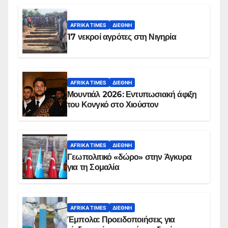
AFRIKA TIMES
ΔΙΕΘΝΉ
17 νεκροί αγρότες στη Νιγηρία
AFRIKA TIMES
ΔΙΕΘΝΉ
Μουντιάλ 2026: Εντυπωσιακή άφιξη
του Κονγκό στο Χιούστον
AFRIKA TIMES
ΔΙΕΘΝΉ
Γεωπολιτικό «δώρο» στην Άγκυρα
για τη Σομαλία
AFRIKA TIMES
ΔΙΕΘΝΉ
Έμπολα: Προειδοποιήσεις για