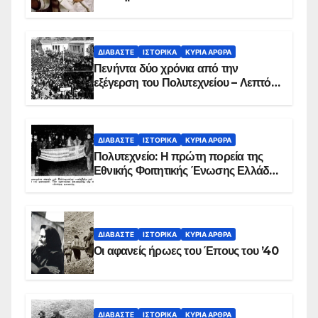
ΔΙΑΒΆΣΤΕ
ΙΣΤΟΡΙΚΆ
ΚΥΡΙΑ ΑΡΘΡΑ
Πενήντα δύο χρόνια από την
εξέγερση του Πολυτεχνείου – Λεπτό
προς λεπτό η εισβολή – ΦΩΤΟ και
ΒΙΝΤΕΟ
ΔΙΑΒΆΣΤΕ
ΙΣΤΟΡΙΚΆ
ΚΥΡΙΑ ΑΡΘΡΑ
Πολυτεχνείο: Η πρώτη πορεία της
Εθνικής Φοιτητικής Ένωσης Ελλάδος
στις 17 Νοεμβρίου 1975 με την
αιματοβαμμένη σημαία
ΔΙΑΒΆΣΤΕ
ΙΣΤΟΡΙΚΆ
ΚΥΡΙΑ ΑΡΘΡΑ
Οι αφανείς ήρωες του Έπους του ’40
ΔΙΑΒΆΣΤΕ
ΙΣΤΟΡΙΚΆ
ΚΥΡΙΑ ΑΡΘΡΑ