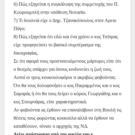
6) Πώς εξηγείται η συγκάλυψη της συμμετοχής του Π.
Κουρουμπλή στην υπόθεση Novartis.
7) Τι δουλειά είχε ο Δημ. Τζανακόπουλος στον Αρειο
Πάγο;
8) Πώς εξηγείται ότι εδώ και ένα χρόνο ο κος Τσίπρας
είχε προφητεύσει το βασικό συμπέρασμα της
δικογραφίας.
Σε ότι αφορά τους προστατευόμενους μάρτυρες είπε ότι
ο θεσμός υπάρχει για όσους κινδυνεύει η ζωή τους.
Αυτοί οι τρεις κουκουλοφόροι τι ακριβώς φοβούνται;
Ότι θα τους δολοφονήσει ο κος Πικραμμένος και ο κος
Σαμαράς ή ότι θα τους δείρει ο κύριος Γεωργιάδης και ο
κος Στουρνάρας, είπε χαρακτηριστικά.
Αν φοβούνται ας έρθουν να επαναλάβουν στη Βουλή τις
θέσεις τους φορώντας κουκούλα αλλά να έρθουν να
καταθέσουν, τόνισε ο αρχηγός της ΝΔ.
Δείτε απόσπασμα από την ομιλία του κ.