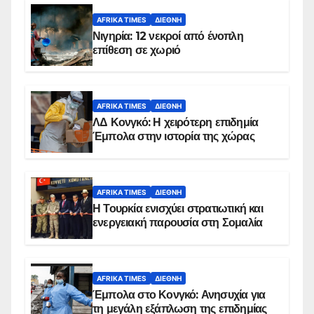
AFRIKA TIMES
ΔΙΕΘΝΉ
Νιγηρία: 12 νεκροί από ένοπλη
επίθεση σε χωριό
AFRIKA TIMES
ΔΙΕΘΝΉ
ΛΔ Κονγκό: Η χειρότερη επιδημία
Έμπολα στην ιστορία της χώρας
AFRIKA TIMES
ΔΙΕΘΝΉ
Η Τουρκία ενισχύει στρατιωτική και
ενεργειακή παρουσία στη Σομαλία
AFRIKA TIMES
ΔΙΕΘΝΉ
Έμπολα στο Κονγκό: Ανησυχία για
τη μεγάλη εξάπλωση της επιδημίας