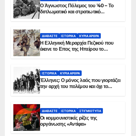
Ο Άγνωστος Πόλεμος του ’40 – Το
διπλωματικό και στρατιωτικό
παρασκήνιο
ΔΙΑΒΆΣΤΕ
ΙΣΤΟΡΙΚΆ
ΚΥΡΙΑ ΑΡΘΡΑ
Η Ελληνική Μεραρχία Πεζικού που
έκανε το Επος της Ηπείρου το
χειμώνα του 1940
ΙΣΤΟΡΙΚΆ
ΚΥΡΙΑ ΑΡΘΡΑ
Έλληνες: Ο μόνος λαός που γιορτάζει
την αρχή του πολέμου και όχι το
τέλος του
ΔΙΑΒΆΣΤΕ
ΙΣΤΟΡΙΚΆ
ΣΤΙΓΜΙΌΤΥΠΑ
Οι κομμουνιστικές ρίζες της
οργάνωσης «Αντίφα»