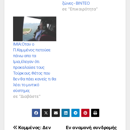
ζώνες- BINTEO
σε "Επικαιρότητα"
ΙΜΙΑ:Oταν ο
Π.Καμμένος πετούσε
πάνω απο τα
Ιμια,έλεγαν ότι
προκαλούσε τους
Τούρκους.Φέτος που
δεν θα πάει κανείς τι θα
λέει το μιντικό
σύστημα;
σε "Διαβάστε"
Πλοήγηση
Καμμένος: Δεν
Εν αναμονή συνδρομής