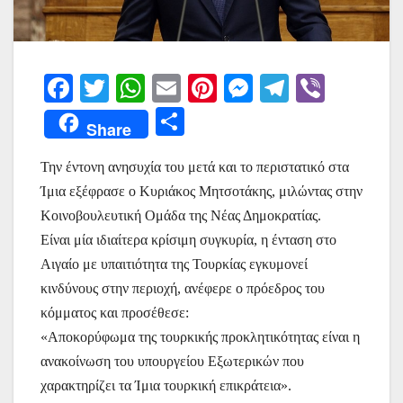
F
T
W
E
Pi
M
T
Vi
a
w
h
m
nt
e
el
b
Μ
Share
c
itt
at
ai
er
s
e
er
οι
e
er
s
l
e
s
gr
Την έντονη ανησυχία του μετά και το περιστατικό στα
ρ
Ίμια εξέφρασε ο Κυριάκος Μητσοτάκης, μιλώντας στην
b
A
st
e
a
α
Κοινοβουλευτική Ομάδα της Νέας Δημοκρατίας.
o
p
n
m
σ
Είναι μία ιδιαίτερα κρίσιμη συγκυρία, η ένταση στο
o
p
g
τε
Αιγαίο με υπαιτιότητα της Τουρκίας εγκυμονεί
k
er
ίτ
κινδύνους στην περιοχή, ανέφερε ο πρόεδρος του
κόμματος και προσέθεσε:
ε
«Αποκορύφωμα της τουρκικής προκλητικότητας είναι η
ανακοίνωση του υπουργείου Εξωτερικών που
χαρακτηρίζει τα Ίμια τουρκική επικράτεια».