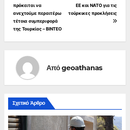
πρόκειται να
ΕΕ και ΝΑΤΟ για τις
άρθρων
ανεχτούμε περαιτέρω
τούρκικες προκλήσεις
τέτοια συμπεριφορά
της Τουρκίας – ΒΙΝΤΕΟ
Από
geoathanas
Σχετικό Άρθρο