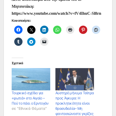
Μητσοτάκη:
https://www.youtube.com/watch?v=fV4IhuC-Sl8rn
Κοινοποιήστε:
Σχετικά
Τουρκικό σχέδιο για
Αυστηρό μήνυμα Τσίπρα
«φωτιά» στο Αιγαίο –
προς Άγκυρα: Η
Πού το πάει ο Ερντογάν
προκλητικότητα είναι
σε "Εθνικά Θέματα"
θρασυδειλία– Μη
φαντασιώνεστε γκρίζες