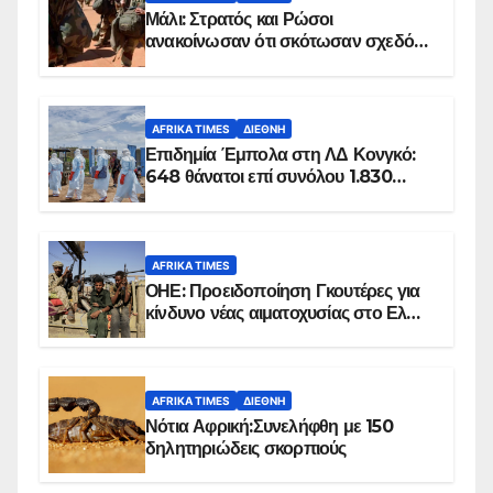
Μάλι: Στρατός και Ρώσοι
ανακοίνωσαν ότι σκότωσαν σχεδόν
100 τζιχαντιστές
AFRIKA TIMES
ΔΙΕΘΝΉ
Επιδημία Έμπολα στη ΛΔ Κονγκό:
648 θάνατοι επί συνόλου 1.830
επιβεβαιωμένων κρουσμάτων
AFRIKA TIMES
ΟΗΕ: Προειδοποίηση Γκουτέρες για
κίνδυνο νέας αιματοχυσίας στο Ελ
Ομπέιντ του Σουδάν
AFRIKA TIMES
ΔΙΕΘΝΉ
Νότια Αφρική:Συνελήφθη με 150
δηλητηριώδεις σκορπιούς