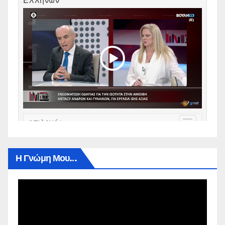
Η Γνώμη Μου…