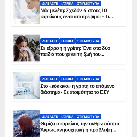
ΔΙΑΒΆΣΤΕ
ΙΑΤΡΙΚΆ
ΣΤΙΓΜΙΌΤΥΠΑ
Νέα μελέτη: Σχεδόν 4 στους 10
καρκίνους είναι αποτρέψιμοι – Τι
δείχνουν τα στοιχεία
ΔΙΑΒΆΣΤΕ
ΙΑΤΡΙΚΆ
ΣΤΙΓΜΙΌΤΥΠΑ
Σε έξαρση η γρίπη: Ένα στα δύο
παιδιά που χάνει τη ζωή του
αντιμετωπίζει υποκείμενο νόσημα –
Εμβολιασμό συνιστούν οι ειδικοί
ΔΙΑΒΆΣΤΕ
ΙΑΤΡΙΚΆ
ΣΤΙΓΜΙΌΤΥΠΑ
Στο «κόκκινο» η γρίπη το επόμενο
διάστημα- Σε ετοιμότητα το ΕΣΥ
ΔΙΑΒΆΣΤΕ
ΙΑΤΡΙΚΆ
ΣΤΙΓΜΙΌΤΥΠΑ
Θερίζει ο καρκίνος την ανθρωπότητα:
Άκρως ανησυχητική η πρόβλεψη…