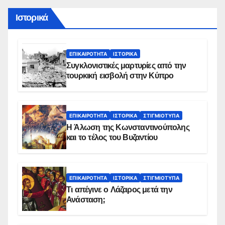
Ιστορικά
ΕΠΙΚΑΙΡΌΤΗΤΑ
ΙΣΤΟΡΙΚΆ
Συγκλονιστικές μαρτυρίες από την
τουρκική εισβολή στην Κύπρο
ΕΠΙΚΑΙΡΌΤΗΤΑ
ΙΣΤΟΡΙΚΆ
ΣΤΙΓΜΙΌΤΥΠΑ
Η Άλωση της Κωνσταντινούπολης
και το τέλος του Βυζαντίου
ΕΠΙΚΑΙΡΌΤΗΤΑ
ΙΣΤΟΡΙΚΆ
ΣΤΙΓΜΙΌΤΥΠΑ
Τι απέγινε ο Λάζαρος μετά την
Ανάσταση;