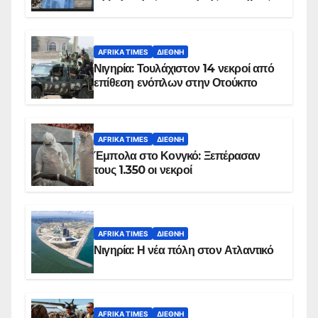
AFRIKA TIMES
ΔΙΕΘΝΉ
Νιγηρία: Τουλάχιστον 14 νεκροί από
επίθεση ενόπλων στην Οτούκπο
AFRIKA TIMES
ΔΙΕΘΝΉ
Έμπολα στο Κονγκό: Ξεπέρασαν
τους 1.350 οι νεκροί
AFRIKA TIMES
ΔΙΕΘΝΉ
Νιγηρία: Η νέα πόλη στον Ατλαντικό
AFRIKA TIMES
ΔΙΕΘΝΉ