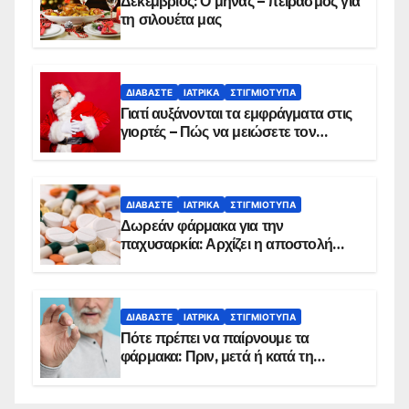
Δεκέμβριος: Ο μήνας – πειρασμός για
τη σιλουέτα μας
ΔΙΑΒΆΣΤΕ
ΙΑΤΡΙΚΆ
ΣΤΙΓΜΙΌΤΥΠΑ
Γιατί αυξάνονται τα εμφράγματα στις
γιορτές – Πώς να μειώσετε τον
κίνδυνο, σύμφωνα με καρδιολόγο
ΔΙΑΒΆΣΤΕ
ΙΑΤΡΙΚΆ
ΣΤΙΓΜΙΌΤΥΠΑ
Δωρεάν φάρμακα για την
παχυσαρκία: Αρχίζει η αποστολή
sms για τους δικαιούχους – Οι
προϋποθέσεις ένταξης στο
πρόγραμμα
ΔΙΑΒΆΣΤΕ
ΙΑΤΡΙΚΆ
ΣΤΙΓΜΙΌΤΥΠΑ
Πότε πρέπει να παίρνουμε τα
φάρμακα: Πριν, μετά ή κατά τη
διάρκεια του φαγητού;