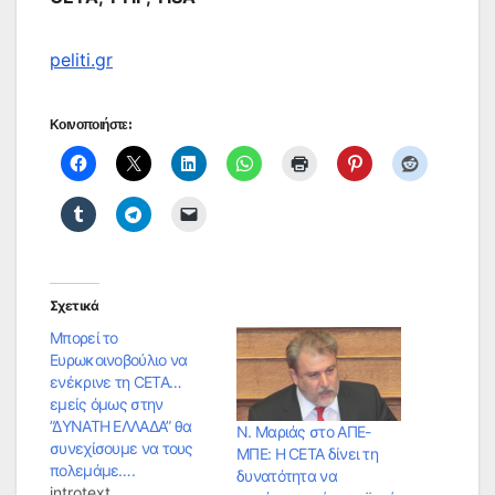
peliti.gr
Κοινοποιήστε:
Σχετικά
Μπορεί το
Ευρωκοινοβούλιο να
ενέκρινε τη CETA…
εμείς όμως στην
”ΔΥΝΑΤΗ ΕΛΛΑΔΑ” θα
Ν. Μαριάς στο ΑΠΕ-
συνεχίσουμε να τους
ΜΠΕ: H CETA δίνει τη
πολεμάμε….
δυνατότητα να
introtext