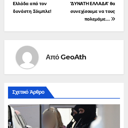
Ελλάδα από τον
”ΔΥΝΑΤΗ ΕΛΛΑΔΑ” θα
δυνάστη Σόιμπλε!
συνεχίσουμε να τους
πολεμάμε….
Από
GeoAth
Σχετικό Άρθρο