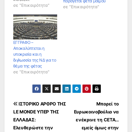
παράγεται φέτα μαϊμού
σε "Επικαιρότητα"
σε "Επικαιρότητα"
ΕΓΓΡΑΦΟ –
Αποκαλύπτεται η
υποκρισία και η
διγλωσσία της ΝΔ για το
θέμα της φέτας
σε "Επικαιρότητα"
Πλοήγηση
ΙΣΤΟΡΙΚΟ ΑΡΘΡΟ ΤΗΣ
Μπορεί το
LE MONDE ΥΠΕΡ ΤΗΣ
Ευρωκοινοβούλιο να
άρθρων
ΕΛΛΑΔΑΣ:
ενέκρινε τη CETA…
Ελευθερώστε την
εμείς όμως στην