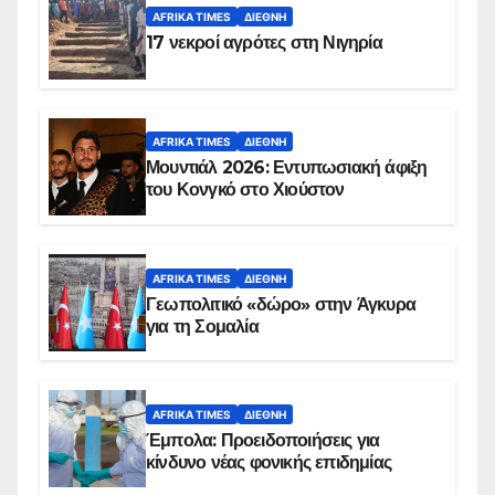
AFRIKA TIMES
ΔΙΕΘΝΉ
17 νεκροί αγρότες στη Νιγηρία
AFRIKA TIMES
ΔΙΕΘΝΉ
Μουντιάλ 2026: Εντυπωσιακή άφιξη
του Κονγκό στο Χιούστον
AFRIKA TIMES
ΔΙΕΘΝΉ
Γεωπολιτικό «δώρο» στην Άγκυρα
για τη Σομαλία
AFRIKA TIMES
ΔΙΕΘΝΉ
Έμπολα: Προειδοποιήσεις για
κίνδυνο νέας φονικής επιδημίας