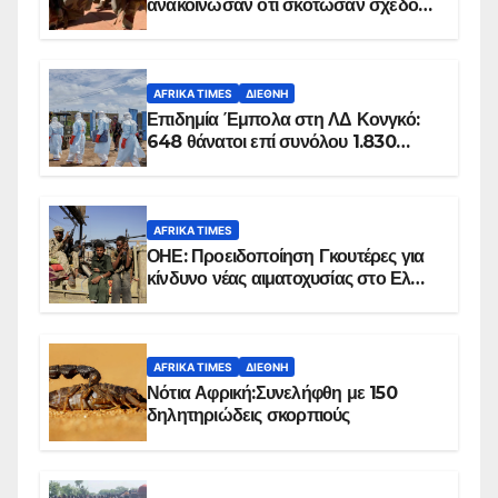
ανακοίνωσαν ότι σκότωσαν σχεδόν
100 τζιχαντιστές
AFRIKA TIMES
ΔΙΕΘΝΉ
Επιδημία Έμπολα στη ΛΔ Κονγκό:
648 θάνατοι επί συνόλου 1.830
επιβεβαιωμένων κρουσμάτων
AFRIKA TIMES
ΟΗΕ: Προειδοποίηση Γκουτέρες για
κίνδυνο νέας αιματοχυσίας στο Ελ
Ομπέιντ του Σουδάν
AFRIKA TIMES
ΔΙΕΘΝΉ
Νότια Αφρική:Συνελήφθη με 150
δηλητηριώδεις σκορπιούς