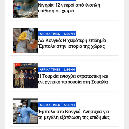
Νιγηρία: 12 νεκροί από ένοπλη
επίθεση σε χωριό
AFRIKA TIMES
ΔΙΕΘΝΉ
ΛΔ Κονγκό: Η χειρότερη επιδημία
Έμπολα στην ιστορία της χώρας
AFRIKA TIMES
ΔΙΕΘΝΉ
Η Τουρκία ενισχύει στρατιωτική και
ενεργειακή παρουσία στη Σομαλία
AFRIKA TIMES
ΔΙΕΘΝΉ
Έμπολα στο Κονγκό: Ανησυχία για
τη μεγάλη εξάπλωση της επιδημίας