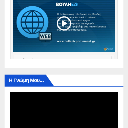
Η Γνώμη Μου…