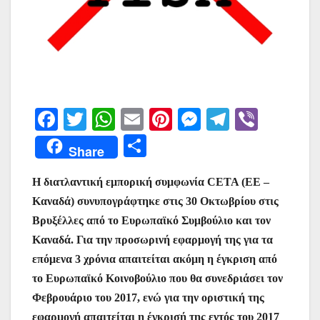
F
T
W
E
Pi
M
T
Vi
a
w
h
m
nt
e
el
b
Μ
Share
c
itt
at
ai
er
s
e
er
οι
e
er
s
l
e
s
gr
H διατλαντική εμπορική συμφωνία CETA (ΕΕ –
ρ
Καναδά) συνυπογράφτηκε στις 30 Οκτωβρίου στις
b
A
st
e
a
α
Βρυξέλλες από το Ευρωπαϊκό Συμβούλιο και τον
o
p
n
m
σ
Καναδά. Για την προσωρινή εφαρμογή της για τα
o
p
g
τε
επόμενα 3 χρόνια απαιτείται ακόμη η έγκριση από
k
er
ίτ
το Ευρωπαϊκό Κοινοβούλιο που θα συνεδριάσει τον
Φεβρουάριο του 2017, ενώ για την οριστική της
ε
εφαρμογή απαιτείται η έγκρισή της εντός του 2017