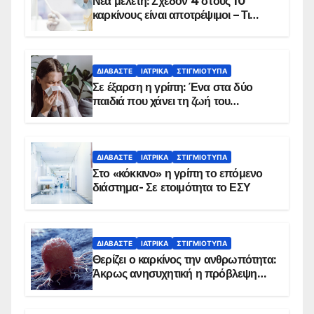
Νέα μελέτη: Σχεδόν 4 στους 10
καρκίνους είναι αποτρέψιμοι – Τι
δείχνουν τα στοιχεία
ΔΙΑΒΆΣΤΕ
ΙΑΤΡΙΚΆ
ΣΤΙΓΜΙΌΤΥΠΑ
Σε έξαρση η γρίπη: Ένα στα δύο
παιδιά που χάνει τη ζωή του
αντιμετωπίζει υποκείμενο νόσημα –
Εμβολιασμό συνιστούν οι ειδικοί
ΔΙΑΒΆΣΤΕ
ΙΑΤΡΙΚΆ
ΣΤΙΓΜΙΌΤΥΠΑ
Στο «κόκκινο» η γρίπη το επόμενο
διάστημα- Σε ετοιμότητα το ΕΣΥ
ΔΙΑΒΆΣΤΕ
ΙΑΤΡΙΚΆ
ΣΤΙΓΜΙΌΤΥΠΑ
Θερίζει ο καρκίνος την ανθρωπότητα:
Άκρως ανησυχητική η πρόβλεψη…