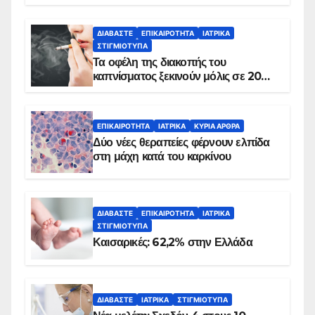
ΔΙΑΒΆΣΤΕ
ΕΠΙΚΑΙΡΌΤΗΤΑ
ΙΑΤΡΙΚΆ
ΣΤΙΓΜΙΌΤΥΠΑ
Τα οφέλη της διακοπής του
καπνίσματος ξεκινούν μόλις σε 20
λεπτά
ΕΠΙΚΑΙΡΌΤΗΤΑ
ΙΑΤΡΙΚΆ
ΚΥΡΙΑ ΑΡΘΡΑ
Δύο νέες θεραπείες φέρνουν ελπίδα
στη μάχη κατά του καρκίνου
ΔΙΑΒΆΣΤΕ
ΕΠΙΚΑΙΡΌΤΗΤΑ
ΙΑΤΡΙΚΆ
ΣΤΙΓΜΙΌΤΥΠΑ
Καισαρικές: 62,2% στην Ελλάδα
ΔΙΑΒΆΣΤΕ
ΙΑΤΡΙΚΆ
ΣΤΙΓΜΙΌΤΥΠΑ