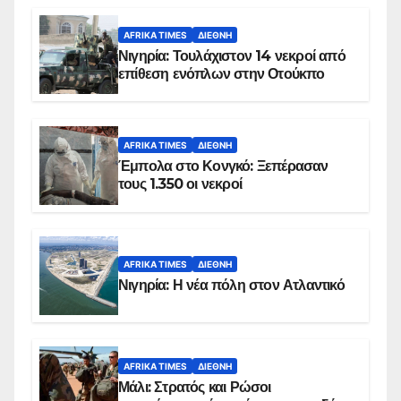
AFRIKA TIMES
ΔΙΕΘΝΉ
Νιγηρία: Τουλάχιστον 14 νεκροί από
επίθεση ενόπλων στην Οτούκπο
AFRIKA TIMES
ΔΙΕΘΝΉ
Έμπολα στο Κονγκό: Ξεπέρασαν
τους 1.350 οι νεκροί
AFRIKA TIMES
ΔΙΕΘΝΉ
Νιγηρία: Η νέα πόλη στον Ατλαντικό
AFRIKA TIMES
ΔΙΕΘΝΉ
Μάλι: Στρατός και Ρώσοι