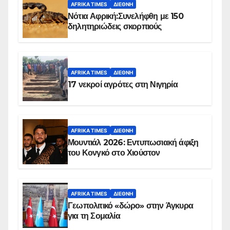
AFRIKA TIMES
ΔΙΕΘΝΉ
Νότια Αφρική:Συνελήφθη με 150
δηλητηριώδεις σκορπιούς
AFRIKA TIMES
ΔΙΕΘΝΉ
17 νεκροί αγρότες στη Νιγηρία
AFRIKA TIMES
ΔΙΕΘΝΉ
Μουντιάλ 2026: Εντυπωσιακή άφιξη
του Κονγκό στο Χιούστον
AFRIKA TIMES
ΔΙΕΘΝΉ
Γεωπολιτικό «δώρο» στην Άγκυρα
για τη Σομαλία