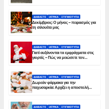
θανάτου
ΔΙΑΒΆΣΤΕ
ΙΑΤΡΙΚΆ
ΣΤΙΓΜΙΌΤΥΠΑ
Δεκέμβριος: Ο μήνας – πειρασμός για
τη σιλουέτα μας
ΔΙΑΒΆΣΤΕ
ΙΑΤΡΙΚΆ
ΣΤΙΓΜΙΌΤΥΠΑ
Γιατί αυξάνονται τα εμφράγματα στις
γιορτές – Πώς να μειώσετε τον
κίνδυνο, σύμφωνα με καρδιολόγο
ΔΙΑΒΆΣΤΕ
ΙΑΤΡΙΚΆ
ΣΤΙΓΜΙΌΤΥΠΑ
Δωρεάν φάρμακα για την
παχυσαρκία: Αρχίζει η αποστολή
sms για τους δικαιούχους – Οι
προϋποθέσεις ένταξης στο
πρόγραμμα
ΔΙΑΒΆΣΤΕ
ΙΑΤΡΙΚΆ
ΣΤΙΓΜΙΌΤΥΠΑ