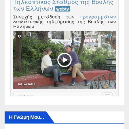
Η Γνώμη Μου…