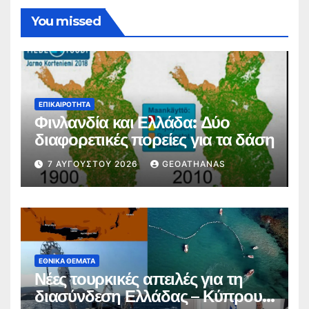
You missed
ΕΠΙΚΑΙΡΌΤΗΤΑ
Φινλανδία και Ελλάδα: Δύο
διαφορετικές πορείες για τα δάση
7 ΑΥΓΟΎΣΤΟΥ 2026
GEOATHANAS
ΕΘΝΙΚΆ ΘΈΜΑΤΑ
Νέες τουρκικές απειλές για τη
διασύνδεση Ελλάδας – Κύπρου –