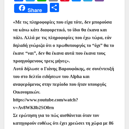
a
w
h
m
nt
e
el
b
Μ
Share
c
itt
at
ai
er
s
e
er
οι
e
er
s
l
e
s
gr
«Με τις πληροφορίες που είχα τότε, δεν μπορούσα
ρ
να κάνω κάτι διαφορετικό, το ίδιο θα έκανα και
b
A
st
e
a
α
πάλι. Αλλά με τις πληροφορίες που έχω τώρα, εάν
o
p
n
m
σ
δηλαδή γνώριζα ότι ο πρωθυπουργός το “όχι” θα το
o
p
g
τε
έκανε “ναι”, δεν θα έκανα αυτά που έκανα τους
k
er
ίτ
προηγούμενους τρεις μήνες».
Αυτό δήλωσε ο Γιάνης Βαρουφάκης, σε συνέντευξή
ε
του στο δελτίο ειδήσεων του Alpha και
αναφερόμενος στην περίοδο που ήταν υπουργός
Οικονομικών.
https://www.youtube.com/watch?
v=Av8WK8b2SO0rn
Σε ερώτηση για το πώς αισθάνεται όταν τον
κατηγορούν ευθέως ότι έχει χρεώσει τη χώρα με 86