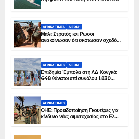
AFRIKA TIMES
ΔΙΕΘΝΉ
Μάλι: Στρατός και Ρώσοι
ανακοίνωσαν ότι σκότωσαν σχεδόν
100 τζιχαντιστές
AFRIKA TIMES
ΔΙΕΘΝΉ
Επιδημία Έμπολα στη ΛΔ Κονγκό:
648 θάνατοι επί συνόλου 1.830
επιβεβαιωμένων κρουσμάτων
AFRIKA TIMES
ΟΗΕ: Προειδοποίηση Γκουτέρες για
κίνδυνο νέας αιματοχυσίας στο Ελ
Ομπέιντ του Σουδάν