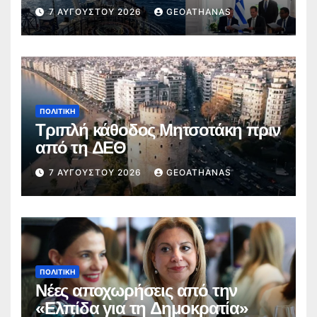
Ισραήλ
7 ΑΥΓΟΎΣΤΟΥ 2026
GEOATHANAS
ΠΟΛΙΤΙΚΉ
Τριπλή κάθοδος Μητσοτάκη πριν
από τη ΔΕΘ
7 ΑΥΓΟΎΣΤΟΥ 2026
GEOATHANAS
ΠΟΛΙΤΙΚΉ
Νέες αποχωρήσεις από την
«Ελπίδα για τη Δημοκρατία»