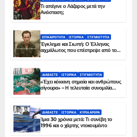
Τι απέγινε ο Λάζαρος μετά την
Ανάσταση;
ΕΠΙΚΑΙΡΌΤΗΤΑ
ΙΣΤΟΡΙΚΆ
ΣΤΙΓΜΙΌΤΥΠΑ
Έγκλημα και Σιωπή: Ο Έλληνας
αιχμάλωτος που επέστρεψε από το
Παραπέτασμα
ΔΙΑΒΆΣΤΕ
ΙΣΤΟΡΙΚΆ
ΣΤΙΓΜΙΌΤΥΠΑ
«Έχει κόκκινη σημαία και ανθρώπους
σίγουρα» – Η τελευταία συνομιλία
των ηρώων στα Ίμια, πριν τη
συντριβή του ελικοπτέρου
ΔΙΑΒΆΣΤΕ
ΙΣΤΟΡΙΚΆ
ΚΥΡΙΑ ΑΡΘΡΑ
Ίμια 30 χρόνια μετά: Τι συνέβη το
1996 και ο χάρτης ντοκουμέντο