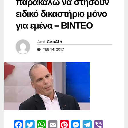
παρακαλώ να στήσουν
ειδικό δικαστήριο μόνο
για εμένα – ΒΙΝΤΕΟ
Από
GeoAth
ΦΕΒ 14, 2017
F
T
W
E
Pi
M
T
Vi