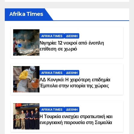
Αfrika Times
AFRIKA TIMES
ΔΙΕΘΝΉ
Νιγηρία: 12 νεκροί από ένοπλη
επίθεση σε χωριό
AFRIKA TIMES
ΔΙΕΘΝΉ
ΛΔ Κονγκό: Η χειρότερη επιδημία
Έμπολα στην ιστορία της χώρας
AFRIKA TIMES
ΔΙΕΘΝΉ
Η Τουρκία ενισχύει στρατιωτική και
ενεργειακή παρουσία στη Σομαλία