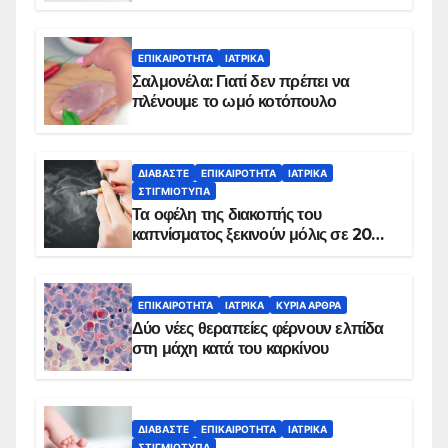
ΕΠΙΚΑΙΡΌΤΗΤΑ
ΙΑΤΡΙΚΆ
Σαλμονέλα: Γιατί δεν πρέπει να
πλένουμε το ωμό κοτόπουλο
ΔΙΑΒΆΣΤΕ
ΕΠΙΚΑΙΡΌΤΗΤΑ
ΙΑΤΡΙΚΆ
ΣΤΙΓΜΙΌΤΥΠΑ
Τα οφέλη της διακοπής του
καπνίσματος ξεκινούν μόλις σε 20
λεπτά
ΕΠΙΚΑΙΡΌΤΗΤΑ
ΙΑΤΡΙΚΆ
ΚΥΡΙΑ ΑΡΘΡΑ
Δύο νέες θεραπείες φέρνουν ελπίδα
στη μάχη κατά του καρκίνου
ΔΙΑΒΆΣΤΕ
ΕΠΙΚΑΙΡΌΤΗΤΑ
ΙΑΤΡΙΚΆ
ΣΤΙΓΜΙΌΤΥΠΑ