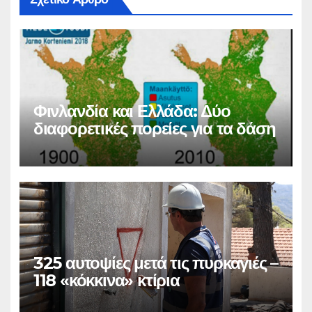
Φινλανδία και Ελλάδα: Δύο
διαφορετικές πορείες για τα δάση
325 αυτοψίες μετά τις πυρκαγιές –
118 «κόκκινα» κτίρια