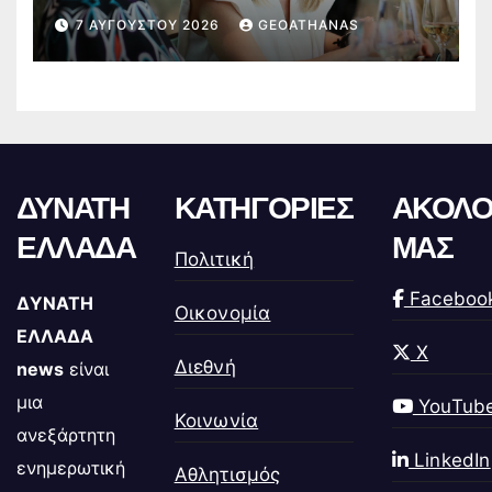
7 ΑΥΓΟΎΣΤΟΥ 2026
GEOATHANAS
ΔΥΝΑΤΗ
ΚΑΤΗΓΟΡΙΕΣ
ΑΚΟΛΟ
ΕΛΛΑΔΑ
ΜΑΣ
Πολιτική
Faceboo
ΔΥΝΑΤΗ
Οικονομία
ΕΛΛΑΔΑ
X
Διεθνή
news
είναι
μια
YouTub
Κοινωνία
ανεξάρτητη
LinkedIn
ενημερωτική
Αθλητισμός