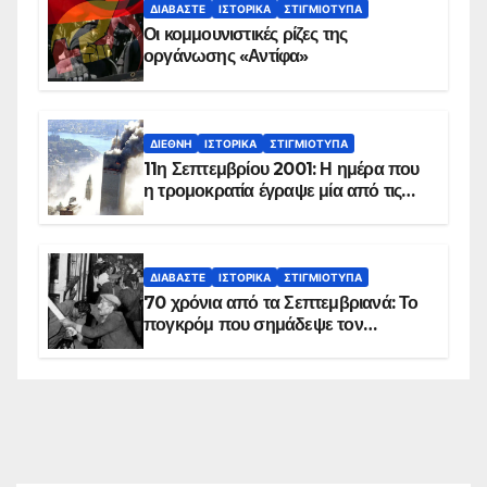
ΔΙΑΒΆΣΤΕ
ΙΣΤΟΡΙΚΆ
ΣΤΙΓΜΙΌΤΥΠΑ
Οι κομμουνιστικές ρίζες της
οργάνωσης «Αντίφα»
ΔΙΕΘΝΉ
ΙΣΤΟΡΙΚΆ
ΣΤΙΓΜΙΌΤΥΠΑ
11η Σεπτεμβρίου 2001: Η ημέρα που
η τρομοκρατία έγραψε μία από τις
πιο μαύρες σελίδες στην ιστορία του
πλανήτη
ΔΙΑΒΆΣΤΕ
ΙΣΤΟΡΙΚΆ
ΣΤΙΓΜΙΌΤΥΠΑ
70 χρόνια από τα Σεπτεμβριανά: Το
πογκρόμ που σημάδεψε τον
ελληνισμό της Κωνσταντινούπολης