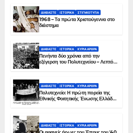
ΔΙΑΒΆΣΤΕ
ΙΣΤΟΡΙΚΆ
ΣΤΙΓΜΙΌΤΥΠΑ
1968 – Τα πρώτα Χριστούγεννα στο
διάστημα
ΔΙΑΒΆΣΤΕ
ΙΣΤΟΡΙΚΆ
ΚΥΡΙΑ ΑΡΘΡΑ
Πενήντα δύο χρόνια από την
εξέγερση του Πολυτεχνείου – Λεπτό
προς λεπτό η εισβολή – ΦΩΤΟ και
ΒΙΝΤΕΟ
ΔΙΑΒΆΣΤΕ
ΙΣΤΟΡΙΚΆ
ΚΥΡΙΑ ΑΡΘΡΑ
Πολυτεχνείο: Η πρώτη πορεία της
Εθνικής Φοιτητικής Ένωσης Ελλάδος
στις 17 Νοεμβρίου 1975 με την
αιματοβαμμένη σημαία
ΔΙΑΒΆΣΤΕ
ΙΣΤΟΡΙΚΆ
ΚΥΡΙΑ ΑΡΘΡΑ
Οι αφανείς ήρωες του Έπους του ’40