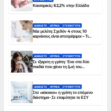
Καισαρικές: 62,2% στην Ελλάδα
ΔΙΑΒΆΣΤΕ
ΙΑΤΡΙΚΆ
ΣΤΙΓΜΙΌΤΥΠΑ
Νέα μελέτη: Σχεδόν 4 στους 10
καρκίνους είναι αποτρέψιμοι – Τι
δείχνουν τα στοιχεία
ΔΙΑΒΆΣΤΕ
ΙΑΤΡΙΚΆ
ΣΤΙΓΜΙΌΤΥΠΑ
Σε έξαρση η γρίπη: Ένα στα δύο
παιδιά που χάνει τη ζωή του
αντιμετωπίζει υποκείμενο νόσημα –
Εμβολιασμό συνιστούν οι ειδικοί
ΔΙΑΒΆΣΤΕ
ΙΑΤΡΙΚΆ
ΣΤΙΓΜΙΌΤΥΠΑ
Στο «κόκκινο» η γρίπη το επόμενο
διάστημα- Σε ετοιμότητα το ΕΣΥ