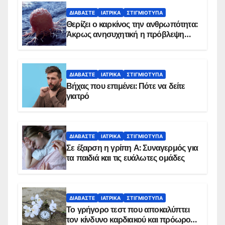
ΔΙΑΒΆΣΤΕ
ΙΑΤΡΙΚΆ
ΣΤΙΓΜΙΌΤΥΠΑ
Θερίζει ο καρκίνος την ανθρωπότητα:
Άκρως ανησυχητική η πρόβλεψη…
ΔΙΑΒΆΣΤΕ
ΙΑΤΡΙΚΆ
ΣΤΙΓΜΙΌΤΥΠΑ
Βήχας που επιμένει: Πότε να δείτε
γιατρό
ΔΙΑΒΆΣΤΕ
ΙΑΤΡΙΚΆ
ΣΤΙΓΜΙΌΤΥΠΑ
Σε έξαρση η γρίπη Α: Συναγερμός για
τα παιδιά και τις ευάλωτες ομάδες
ΔΙΑΒΆΣΤΕ
ΙΑΤΡΙΚΆ
ΣΤΙΓΜΙΌΤΥΠΑ
Το γρήγορο τεστ που αποκαλύπτει
τον κίνδυνο καρδιακού και πρόωρου