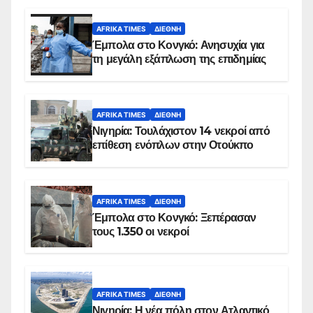
AFRIKA TIMES
ΔΙΕΘΝΉ
Έμπολα στο Κονγκό: Ανησυχία για
τη μεγάλη εξάπλωση της επιδημίας
AFRIKA TIMES
ΔΙΕΘΝΉ
Νιγηρία: Τουλάχιστον 14 νεκροί από
επίθεση ενόπλων στην Οτούκπο
AFRIKA TIMES
ΔΙΕΘΝΉ
Έμπολα στο Κονγκό: Ξεπέρασαν
τους 1.350 οι νεκροί
AFRIKA TIMES
ΔΙΕΘΝΉ
Νιγηρία: Η νέα πόλη στον Ατλαντικό