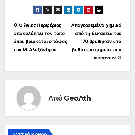
Πλοήγηση
Ο Άγιος Πορφύριος
Απαγορευμένα χημικά
αποκαλύπτει τον τόπο
από τη δεκαετία του
άρθρων
όπου βρίσκεται ο τάφος
’70 βρέθηκαν στα
του Μ. Αλεξάνδρου
βαθύτερα σημεία των
ωκεανών
Από
GeoAth
Σχετικό Άρθρο