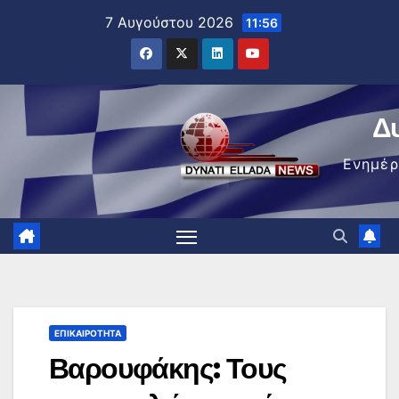
Μετάβαση
7 Αυγούστου 2026
11:56
στο
περιεχόμενο
Δ
Ενημέ
ΕΠΙΚΑΙΡΌΤΗΤΑ
Βαρουφάκης: Τους