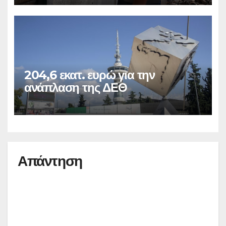
204,6 εκατ. ευρώ για την
ανάπλαση της ΔΕΘ
Απάντηση