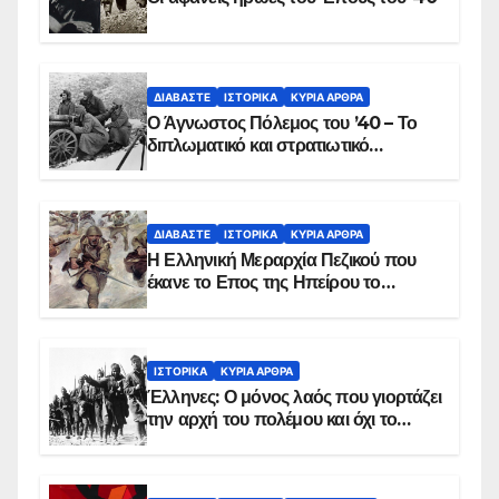
ΔΙΑΒΆΣΤΕ
ΙΣΤΟΡΙΚΆ
ΚΥΡΙΑ ΑΡΘΡΑ
Ο Άγνωστος Πόλεμος του ’40 – Το
διπλωματικό και στρατιωτικό
παρασκήνιο
ΔΙΑΒΆΣΤΕ
ΙΣΤΟΡΙΚΆ
ΚΥΡΙΑ ΑΡΘΡΑ
Η Ελληνική Μεραρχία Πεζικού που
έκανε το Επος της Ηπείρου το
χειμώνα του 1940
ΙΣΤΟΡΙΚΆ
ΚΥΡΙΑ ΑΡΘΡΑ
Έλληνες: Ο μόνος λαός που γιορτάζει
την αρχή του πολέμου και όχι το
τέλος του