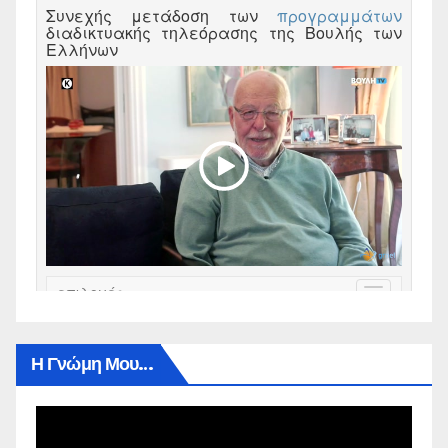
Η Γνώμη Μου…