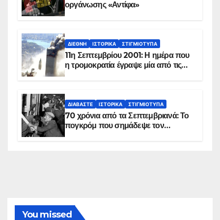
οργάνωσης «Αντίφα»
ΔΙΕΘΝΉ
ΙΣΤΟΡΙΚΆ
ΣΤΙΓΜΙΌΤΥΠΑ
11η Σεπτεμβρίου 2001: Η ημέρα που
η τρομοκρατία έγραψε μία από τις
πιο μαύρες σελίδες στην ιστορία του
πλανήτη
ΔΙΑΒΆΣΤΕ
ΙΣΤΟΡΙΚΆ
ΣΤΙΓΜΙΌΤΥΠΑ
70 χρόνια από τα Σεπτεμβριανά: Το
πογκρόμ που σημάδεψε τον
ελληνισμό της Κωνσταντινούπολης
You missed