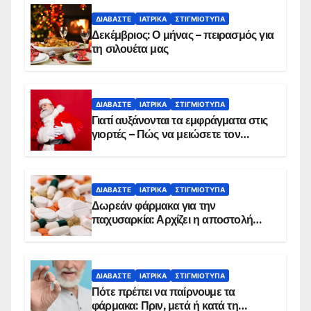
ΔΙΑΒΆΣΤΕ
ΙΑΤΡΙΚΆ
ΣΤΙΓΜΙΌΤΥΠΑ
Δεκέμβριος: Ο μήνας – πειρασμός για
τη σιλουέτα μας
ΔΙΑΒΆΣΤΕ
ΙΑΤΡΙΚΆ
ΣΤΙΓΜΙΌΤΥΠΑ
Γιατί αυξάνονται τα εμφράγματα στις
γιορτές – Πώς να μειώσετε τον
κίνδυνο, σύμφωνα με καρδιολόγο
ΔΙΑΒΆΣΤΕ
ΙΑΤΡΙΚΆ
ΣΤΙΓΜΙΌΤΥΠΑ
Δωρεάν φάρμακα για την
παχυσαρκία: Αρχίζει η αποστολή
sms για τους δικαιούχους – Οι
προϋποθέσεις ένταξης στο
πρόγραμμα
ΔΙΑΒΆΣΤΕ
ΙΑΤΡΙΚΆ
ΣΤΙΓΜΙΌΤΥΠΑ
Πότε πρέπει να παίρνουμε τα
φάρμακα: Πριν, μετά ή κατά τη