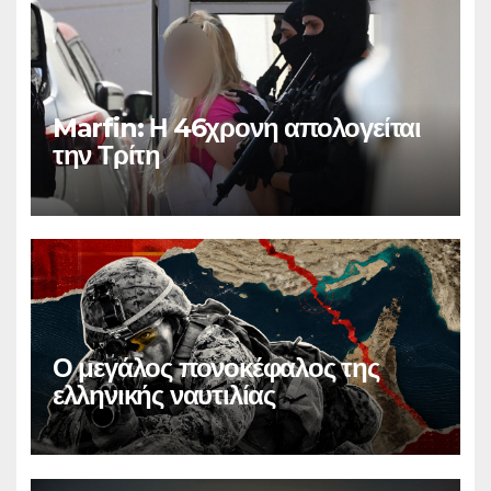
Marfin: Η 46χρονη απολογείται
την Τρίτη
Ο μεγάλος πονοκέφαλος της
ελληνικής ναυτιλίας