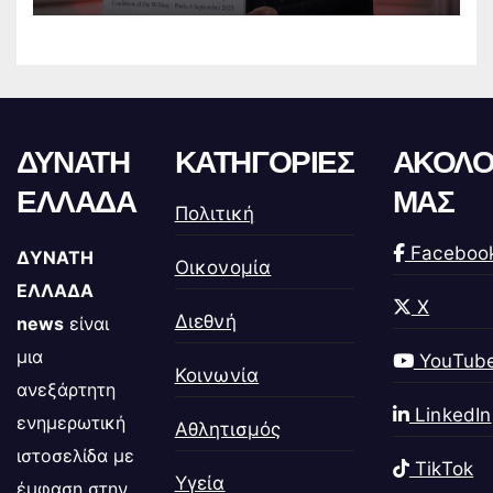
ΔΥΝΑΤΗ
ΚΑΤΗΓΟΡΙΕΣ
ΑΚΟΛΟ
ΕΛΛΑΔΑ
ΜΑΣ
Πολιτική
Faceboo
ΔΥΝΑΤΗ
Οικονομία
ΕΛΛΑΔΑ
X
Διεθνή
news
είναι
μια
YouTub
Κοινωνία
ανεξάρτητη
LinkedIn
ενημερωτική
Αθλητισμός
ιστοσελίδα με
TikTok
Υγεία
έμφαση στην