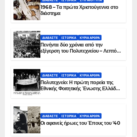
1968 – Τα πρώτα Χριστούγεννα στο
διάστημα
ΔΙΑΒΆΣΤΕ
ΙΣΤΟΡΙΚΆ
ΚΥΡΙΑ ΑΡΘΡΑ
Πενήντα δύο χρόνια από την
εξέγερση του Πολυτεχνείου – Λεπτό
προς λεπτό η εισβολή – ΦΩΤΟ και
ΒΙΝΤΕΟ
ΔΙΑΒΆΣΤΕ
ΙΣΤΟΡΙΚΆ
ΚΥΡΙΑ ΑΡΘΡΑ
Πολυτεχνείο: Η πρώτη πορεία της
Εθνικής Φοιτητικής Ένωσης Ελλάδος
στις 17 Νοεμβρίου 1975 με την
αιματοβαμμένη σημαία
ΔΙΑΒΆΣΤΕ
ΙΣΤΟΡΙΚΆ
ΚΥΡΙΑ ΑΡΘΡΑ
Οι αφανείς ήρωες του Έπους του ’40