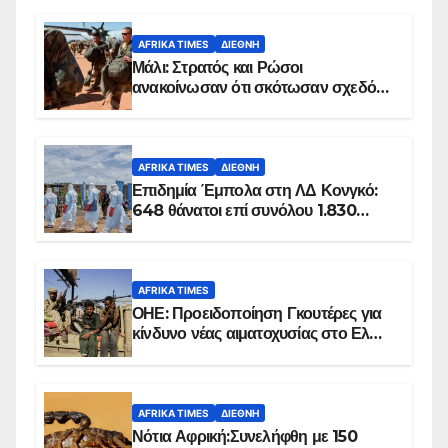
AFRIKA TIMES
ΔΙΕΘΝΉ
Μάλι: Στρατός και Ρώσοι
ανακοίνωσαν ότι σκότωσαν σχεδόν
100 τζιχαντιστές
AFRIKA TIMES
ΔΙΕΘΝΉ
Επιδημία Έμπολα στη ΛΔ Κονγκό:
648 θάνατοι επί συνόλου 1.830
επιβεβαιωμένων κρουσμάτων
AFRIKA TIMES
ΟΗΕ: Προειδοποίηση Γκουτέρες για
κίνδυνο νέας αιματοχυσίας στο Ελ
Ομπέιντ του Σουδάν
AFRIKA TIMES
ΔΙΕΘΝΉ
Νότια Αφρική:Συνελήφθη με 150