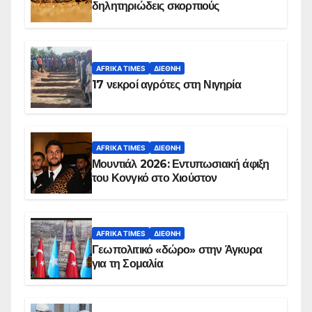
δηλητηριώδεις σκορπιούς
AFRIKA TIMES
ΔΙΕΘΝΉ
17 νεκροί αγρότες στη Νιγηρία
AFRIKA TIMES
ΔΙΕΘΝΉ
Μουντιάλ 2026: Εντυπωσιακή άφιξη
του Κονγκό στο Χιούστον
AFRIKA TIMES
ΔΙΕΘΝΉ
Γεωπολιτικό «δώρο» στην Άγκυρα
για τη Σομαλία