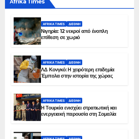
Αfrika Times
AFRIKA TIMES
ΔΙΕΘΝΉ
Νιγηρία: 12 νεκροί από ένοπλη
επίθεση σε χωριό
AFRIKA TIMES
ΔΙΕΘΝΉ
ΛΔ Κονγκό: Η χειρότερη επιδημία
Έμπολα στην ιστορία της χώρας
AFRIKA TIMES
ΔΙΕΘΝΉ
Η Τουρκία ενισχύει στρατιωτική και
ενεργειακή παρουσία στη Σομαλία
AFRIKA TIMES
ΔΙΕΘΝΉ