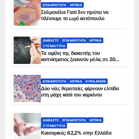
ΕΠΙΚΑΙΡΌΤΗΤΑ
ΙΑΤΡΙΚΆ
Σαλμονέλα: Γιατί δεν πρέπει να
πλένουμε το ωμό κοτόπουλο
ΔΙΑΒΆΣΤΕ
ΕΠΙΚΑΙΡΌΤΗΤΑ
ΙΑΤΡΙΚΆ
ΣΤΙΓΜΙΌΤΥΠΑ
Τα οφέλη της διακοπής του
καπνίσματος ξεκινούν μόλις σε 20
λεπτά
ΕΠΙΚΑΙΡΌΤΗΤΑ
ΙΑΤΡΙΚΆ
ΚΥΡΙΑ ΑΡΘΡΑ
Δύο νέες θεραπείες φέρνουν ελπίδα
στη μάχη κατά του καρκίνου
ΔΙΑΒΆΣΤΕ
ΕΠΙΚΑΙΡΌΤΗΤΑ
ΙΑΤΡΙΚΆ
ΣΤΙΓΜΙΌΤΥΠΑ
Καισαρικές: 62,2% στην Ελλάδα