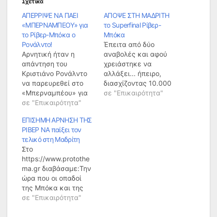
Σχετικά
ΑΠΕΡΡΙΨΕ ΝΑ ΠΑΕΙ
ΑΠΟΨΕ ΣΤΗ ΜΑΔΡΙΤΗ
«ΜΠΕΡΝΑΜΠΕΟΥ» για
το Superfinal Ρίβερ-
το Ρίβερ-Μπόκα ο
Μπόκα
Ρονάλντο!
Έπειτα από δύο
Αρνητική ήταν η
αναβολές και αφού
απάντηση του
χρειάστηκε να
Κριστιάνο Ρονάλντο
αλλάξει... ήπειρο,
να παρευρεθεί στο
διασχίζοντας 10.000
«Μπερναμπέου» για
χιλιόμετρα στον
σε "Επικαιρότητα"
να παρακολουθήσει
σε "Επικαιρότητα"
Ατλαντικό ωκεανό, το
μαζί με τον Λιονέλ
Superfinal του
ΕΠΙΣΗΜΗ ΑΡΝΗΣΗ ΤΗΣ
Μέσι την αναμέτρηση
Superclasico, ο
ΡΙΒΕΡ ΝΑ παίξει τον
ανάμεσα Ρίβερ Πλέιτ-
δεύτερος τελικός του
τελικό στη Μαδρίτη
Μπόκα Τζούνιορς για
Copa Libertadores
Στο
τον δεύτερο τελικό
ανάμεσα σε Ρίβερ
https://www.protothe
του Κόπα
Πλέιτ και Μπόκα
ma.gr διαβάσαμε:Την
Λιμπερταδόρες. Ο
Τζούνιορς είναι
ώρα που οι οπαδοί
Πορτογάλος αστέρας
προγραμματισμένος
της Μπόκα και της
της Γιουβέντους δεν
να ανέβει απόψε
Ρίβερ κάνουν χαμό
σε "Επικαιρότητα"
δέχθηκε την πρόταση
(21:30, OPEN TV)
για ένα αεροπορικό
της ισπανικής
στην ποδοσφαιρική
εισιτήριο ώστε να