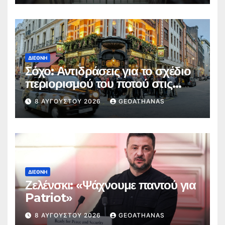
ΔΙΕΘΝΉ
Σόχο: Αντιδράσεις για το σχέδιο
περιορισμού του ποτού στις
παμπ
8 ΑΥΓΟΎΣΤΟΥ 2026
GEOATHANAS
ΔΙΕΘΝΉ
Ζελένσκι: «Ψάχνουμε παντού για
Patriot»
8 ΑΥΓΟΎΣΤΟΥ 2026
GEOATHANAS