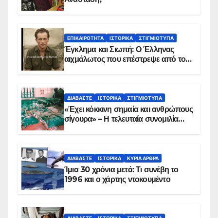
ΕΠΙΚΑΙΡΌΤΗΤΑ
ΙΣΤΟΡΙΚΆ
ΣΤΙΓΜΙΌΤΥΠΑ
Έγκλημα και Σιωπή: Ο Έλληνας
αιχμάλωτος που επέστρεψε από το
Παραπέτασμα
ΔΙΑΒΆΣΤΕ
ΙΣΤΟΡΙΚΆ
ΣΤΙΓΜΙΌΤΥΠΑ
«Έχει κόκκινη σημαία και ανθρώπους
σίγουρα» – Η τελευταία συνομιλία
των ηρώων στα Ίμια, πριν τη
συντριβή του ελικοπτέρου
ΔΙΑΒΆΣΤΕ
ΙΣΤΟΡΙΚΆ
ΚΥΡΙΑ ΑΡΘΡΑ
Ίμια 30 χρόνια μετά: Τι συνέβη το
1996 και ο χάρτης ντοκουμέντο
ΔΙΑΒΆΣΤΕ
ΙΣΤΟΡΙΚΆ
ΣΤΙΓΜΙΌΤΥΠΑ