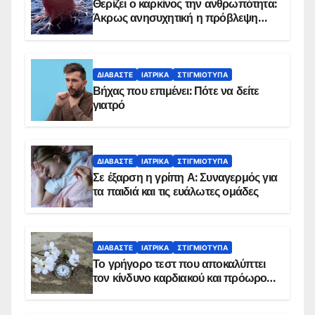
Θερίζει ο καρκίνος την ανθρωπότητα:
Άκρως ανησυχητική η πρόβλεψη…
ΔΙΑΒΆΣΤΕ
ΙΑΤΡΙΚΆ
ΣΤΙΓΜΙΌΤΥΠΑ
Βήχας που επιμένει: Πότε να δείτε
γιατρό
ΔΙΑΒΆΣΤΕ
ΙΑΤΡΙΚΆ
ΣΤΙΓΜΙΌΤΥΠΑ
Σε έξαρση η γρίπη Α: Συναγερμός για
τα παιδιά και τις ευάλωτες ομάδες
ΔΙΑΒΆΣΤΕ
ΙΑΤΡΙΚΆ
ΣΤΙΓΜΙΌΤΥΠΑ
Το γρήγορο τεστ που αποκαλύπτει
τον κίνδυνο καρδιακού και πρόωρου
θανάτου