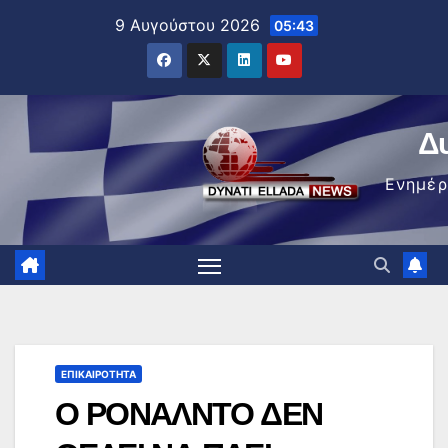
Μετάβαση
9 Αυγούστου 2026
05:43
στο
περιεχόμενο
Δ
Ενημέ
ΕΠΙΚΑΙΡΌΤΗΤΑ
Ο ΡΟΝΑΛΝΤΟ ΔΕΝ