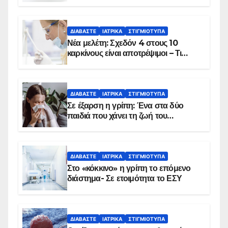
ΔΙΑΒΆΣΤΕ
ΙΑΤΡΙΚΆ
ΣΤΙΓΜΙΌΤΥΠΑ
Νέα μελέτη: Σχεδόν 4 στους 10
καρκίνους είναι αποτρέψιμοι – Τι
δείχνουν τα στοιχεία
ΔΙΑΒΆΣΤΕ
ΙΑΤΡΙΚΆ
ΣΤΙΓΜΙΌΤΥΠΑ
Σε έξαρση η γρίπη: Ένα στα δύο
παιδιά που χάνει τη ζωή του
αντιμετωπίζει υποκείμενο νόσημα –
Εμβολιασμό συνιστούν οι ειδικοί
ΔΙΑΒΆΣΤΕ
ΙΑΤΡΙΚΆ
ΣΤΙΓΜΙΌΤΥΠΑ
Στο «κόκκινο» η γρίπη το επόμενο
διάστημα- Σε ετοιμότητα το ΕΣΥ
ΔΙΑΒΆΣΤΕ
ΙΑΤΡΙΚΆ
ΣΤΙΓΜΙΌΤΥΠΑ