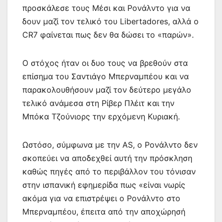
o
p
g
τε
προσκάλεσε τους Μέσι και Ρονάλντο για να
k
er
ίτ
δουν μαζί τον τελικό του Libertadores, αλλά ο
CR7 φαίνεται πως δεν θα δώσει το «παρών».
ε
Ο στόχος ήταν οι δυο τους να βρεθούν στα
επίσημα του Σαντιάγο Μπερναμπέου και να
παρακολουθήσουν μαζί τον δεύτερο μεγάλο
τελικό ανάμεσα στη Ρίβερ Πλέιτ και την
Μπόκα Τζούνιορς την ερχόμενη Κυριακή.
Ωστόσο, σύμφωνα με την AS, ο Ρονάλντο δεν
σκοπεύει να αποδεχθεί αυτή την πρόσκληση
καθώς πηγές από το περιβάλλον του τόνισαν
στην ισπανική εφημερίδα πως «είναι νωρίς
ακόμα για να επιστρέψει ο Ρονάλντο στο
Μπερναμπέου, έπειτα από την αποχώρησή