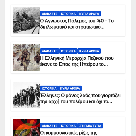
ΔΙΑΒΆΣΤΕ
ΙΣΤΟΡΙΚΆ
ΚΥΡΙΑ ΑΡΘΡΑ
Ο Άγνωστος Πόλεμος του ’40 – Το
διπλωματικό και στρατιωτικό
παρασκήνιο
ΔΙΑΒΆΣΤΕ
ΙΣΤΟΡΙΚΆ
ΚΥΡΙΑ ΑΡΘΡΑ
Η Ελληνική Μεραρχία Πεζικού που
έκανε το Επος της Ηπείρου το
χειμώνα του 1940
ΙΣΤΟΡΙΚΆ
ΚΥΡΙΑ ΑΡΘΡΑ
Έλληνες: Ο μόνος λαός που γιορτάζει
την αρχή του πολέμου και όχι το
τέλος του
ΔΙΑΒΆΣΤΕ
ΙΣΤΟΡΙΚΆ
ΣΤΙΓΜΙΌΤΥΠΑ
Οι κομμουνιστικές ρίζες της