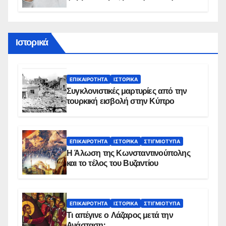
διάρκεια του φαγητού;
Ιστορικά
ΕΠΙΚΑΙΡΌΤΗΤΑ
ΙΣΤΟΡΙΚΆ
Συγκλονιστικές μαρτυρίες από την
τουρκική εισβολή στην Κύπρο
ΕΠΙΚΑΙΡΌΤΗΤΑ
ΙΣΤΟΡΙΚΆ
ΣΤΙΓΜΙΌΤΥΠΑ
Η Άλωση της Κωνσταντινούπολης
και το τέλος του Βυζαντίου
ΕΠΙΚΑΙΡΌΤΗΤΑ
ΙΣΤΟΡΙΚΆ
ΣΤΙΓΜΙΌΤΥΠΑ
Τι απέγινε ο Λάζαρος μετά την
Ανάσταση;