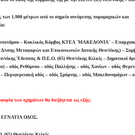
νας των 1.900 μέτρων από το σημείο ανεύρεσης πυρομαχικών και
ία:
νδροποτάμου – Κυκλικός Κόμβος ΚΤΕΛ ¨ΜΑΚΕΔΟΝΙΑ¨ – Επαρχια
ς Δ/νσης Μεταφορών και Επικοινωνιών Δυτικής Θεσ/νίκης) – Συμ
/νίκης Έδεσσας & Π.Ε.Ο. (65) Θεσ/νίκης Κιλκίς – Δημοτικοί δρ
υ) – οδός Ρεθύμνου – οδός Παλλήνης – οδός Χανίων – οδός Φερε
– Περιφερειακή οδός – οδός Σμύρνης – οδός Μακεδονομάχων – ο
φορία των οχημάτων θα διεξάγεται ως εξής:
/μο ΕΓΝΑΤΙΑ ΟΔΟΣ.
. (65) Θεσ/νίκης Κιλκίς.