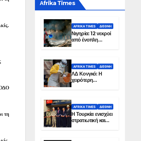
Αfrika Times
κίς.
AFRIKA TIMES
ΔΙΕΘΝΉ
Νιγηρία: 12 νεκροί
από ένοπλη
επίθεση σε χωριό
ς
AFRIKA TIMES
ΔΙΕΘΝΉ
ΛΔ Κονγκό: Η
χειρότερη
επιδημία Έμπολα
 ΟΔΟ
στην ιστορία της
χώρας
AFRIKA TIMES
ΔΙΕΘΝΉ
Η Τουρκία ενισχύει
ι τη
στρατιωτική και
ενεργειακή
παρουσία στη
Σομαλία
κίς.