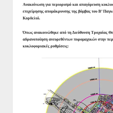
c
itt
at
ai
er
s
e
er
Ανακοίνωση για περιορισμό και απαγόρευση κυκλοφ
e
er
s
l
e
s
gr
επιχείρησης απομάκρυνσης της βόμβας του Β’ Παγ
b
A
st
e
a
Κορδελιό.
o
p
n
m
o
p
g
Όπως ανακοινώθηκε από τη Διεύθυνση Τροχαίας Θεσ
k
er
αδρανοποίηση ανευρεθέντων πυρομαχικών στην περ
κυκλοφοριακές ρυθμίσεις: