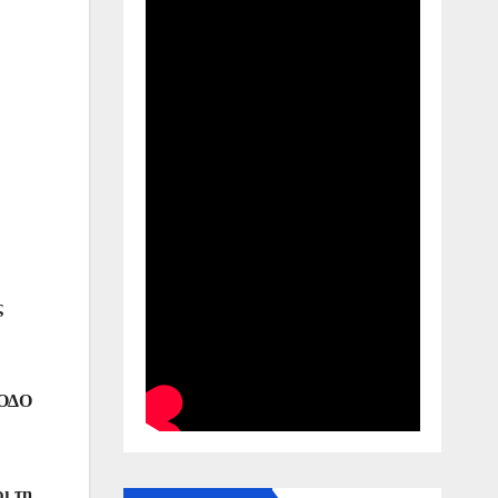
ς
 ΟΔΟ
ι τη