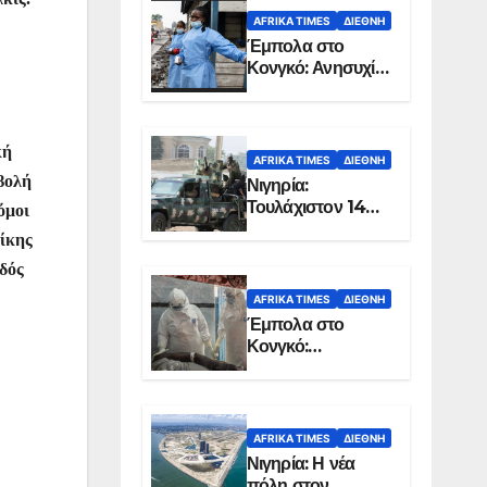
AFRIKA TIMES
ΔΙΕΘΝΉ
Έμπολα στο
Κονγκό: Ανησυχία
για τη μεγάλη
εξάπλωση της
επιδημίας
κή
AFRIKA TIMES
ΔΙΕΘΝΉ
βολή
Νιγηρία:
Τουλάχιστον 14
όμοι
νεκροί από
νίκης
επίθεση ενόπλων
δός
στην Οτούκπο
AFRIKA TIMES
ΔΙΕΘΝΉ
Έμπολα στο
Κονγκό:
Ξεπέρασαν τους
1.350 οι νεκροί
AFRIKA TIMES
ΔΙΕΘΝΉ
Νιγηρία: Η νέα
πόλη στον