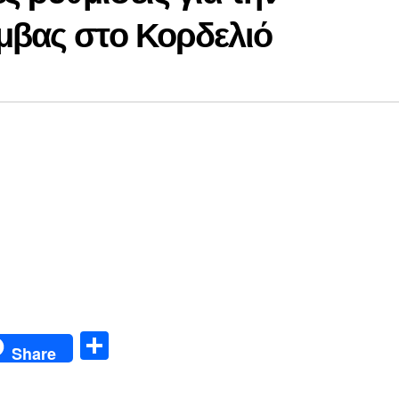
μβας στο Κορδελιό
Μ
Share
οι