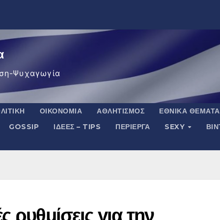
α
ση-Ψυχαγωγία
ΛΙΤΙΚΉ
ΟΙΚΟΝΟΜΊΑ
ΑΘΛΗΤΙΣΜΌΣ
ΕΘΝΙΚΆ ΘΈΜΑΤΑ
GOSSIP
ΙΔΈΕΣ – TIPS
ΠΕΡΊΕΡΓΑ
SEXY
ΒΙ
ς ρυθμίσεις για την