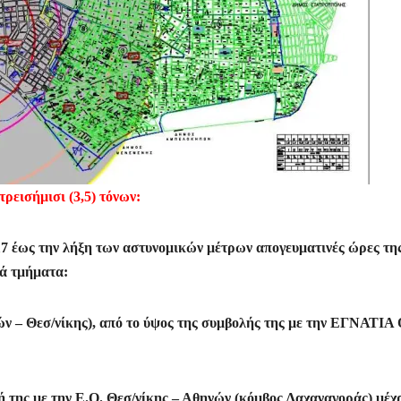
ρεισήμισι (3,5) τόνων:
17 έως την λήξη των αστυνομικών μέτρων απογευματινές ώρες τη
κά τμήματα:
νών – Θεσ/νίκης), από το ύψος της συμβολής της με την ΕΓΝΑΤΙΑ
ή της με την Ε.Ο. Θεσ/νίκης – Αθηνών (κόμβος Λαχαναγοράς) μέχρ