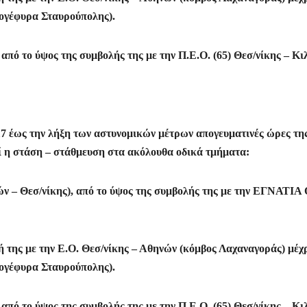
ρογέφυρα Σταυρούπολης).
από το ύψος της συμβολής της με την Π.Ε.Ο. (65) Θεσ/νίκης – Κιλ
17 έως την λήξη των αστυνομικών μέτρων απογευματινές ώρες τη
εί η στάση – στάθμευση στα ακόλουθα οδικά τμήματα:
νών – Θεσ/νίκης), από το ύψος της συμβολής της με την ΕΓΝΑΤΙΑ
ή της με την Ε.Ο. Θεσ/νίκης – Αθηνών (κόμβος Λαχαναγοράς) μέχρ
ρογέφυρα Σταυρούπολης).
από το ύψος της συμβολής της με την Π.Ε.Ο. (65) Θεσ/νίκης – Κιλ