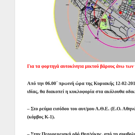
Για τα φορτηγά αυτοκίνητα μικτού βάρους άνω των τ
Από την 06.00΄ πρωινή ώρα της Κυριακής 12-02-20
ιδίας, θα διακοπεί η κυκλοφορία στα ακόλουθα οδι
– Στο ρεύμα εισόδου του αυτ/μου Α.Θ.Ε. (Ε.Ο. Αθη
(κόμβος Κ-1).
– Στην Περιφερειακή οδό Θεσ/νίκης, από τη συμβολ