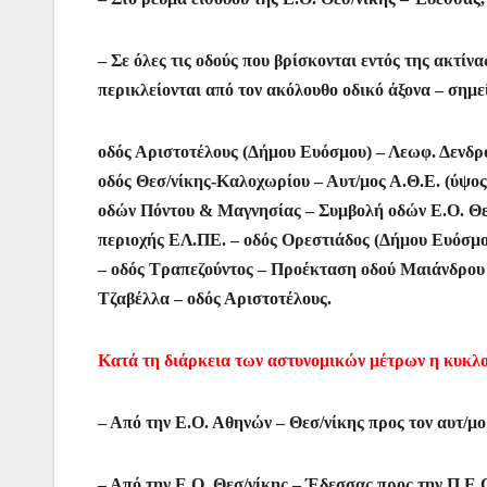
– Σε όλες τις οδούς που βρίσκονται εντός της ακτί
περικλείονται από τον ακόλουθο οδικό άξονα – σημε
οδός Αριστοτέλους (Δήμου Ευόσμου) – Λεωφ. Δε
οδός Θεσ/νίκης-Καλοχωρίου – Αυτ/μος Α.Θ.Ε. (ύψο
οδών Πόντου & Μαγνησίας – Συμβολή οδών Ε.Ο. Θεσ
περιοχής ΕΛ.ΠΕ. – οδός Ορεστιάδος (Δήμου Ευόσμο
– οδός Τραπεζούντος – Προέκταση οδού Μαιάνδρου 
Τζαβέλλα – οδός Αριστοτέλους.
Κατά τη διάρκεια των αστυνομικών μέτρων η κυκλο
– Από την Ε.Ο. Αθηνών – Θεσ/νίκης προς τον αυτ
– Από την Ε.Ο. Θεσ/νίκης – Έδεσσας προς την Π.Ε.Ο