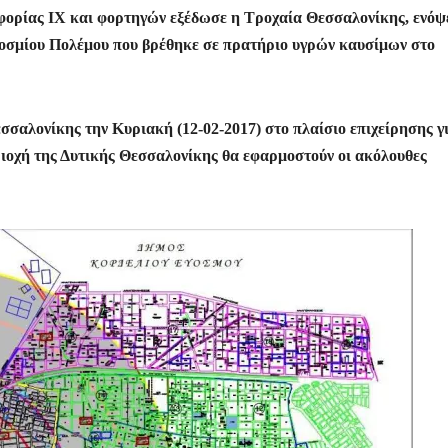
ρ
ορίας ΙΧ και φορτηγών εξέδωσε η Τροχαία Θεσσαλονίκης, ενόψε
α
κοσμίου Πολέμου που βρέθηκε σε πρατήριο υγρών καυσίμων στο
σ
τε
ίτ
σαλονίκης την Κυριακή (12-02-2017) στο πλαίσιο επιχείρησης γι
ε
ιοχή της Δυτικής Θεσσαλονίκης θα εφαρμοστούν οι ακόλουθες