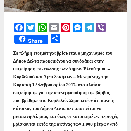
F
T
W
E
Pi
M
T
Vi
a
w
h
m
nt
e
el
b
Μ
Share
c
itt
at
ai
er
s
e
er
οι
e
er
s
l
e
s
gr
Σε πλήρη ετοιμότητα βρίσκεται ο μηχανισμός του
ρ
Δήμου Δέλτα προκειμένου να συνδράμει στην
b
A
st
e
a
α
επιχείρηση εκκένωσης των Δήμων Ελευθερίου –
o
p
n
m
σ
Κορδελιού και Αμπελοκήπων – Μενεμένης, την
o
p
g
τε
Κυριακή 12 Φεβρουαρίου 2017, στο πλαίσιο
k
er
ίτ
επιχείρησης για την απενεργοποίηση της βόμβας
που βρέθηκε στο Κορδελιό. Σημειωτέον ότι κανείς
ε
κάτοικος του Δήμου Δέλτα δεν απαιτείται να
μετακινηθεί, μιας και όλες οι κατοικημένες περιοχές
βρίσκονται εκτός της ακτίνας των 1.900 μέτρων από