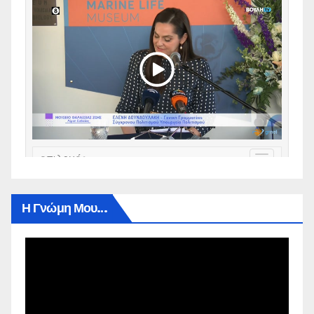
Η Γνώμη Μου…