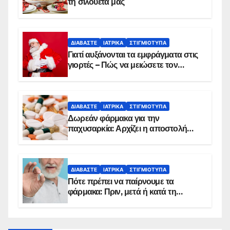
τη σιλουέτα μας
ΔΙΑΒΆΣΤΕ
ΙΑΤΡΙΚΆ
ΣΤΙΓΜΙΌΤΥΠΑ
Γιατί αυξάνονται τα εμφράγματα στις
γιορτές – Πώς να μειώσετε τον
κίνδυνο, σύμφωνα με καρδιολόγο
ΔΙΑΒΆΣΤΕ
ΙΑΤΡΙΚΆ
ΣΤΙΓΜΙΌΤΥΠΑ
Δωρεάν φάρμακα για την
παχυσαρκία: Αρχίζει η αποστολή
sms για τους δικαιούχους – Οι
προϋποθέσεις ένταξης στο
πρόγραμμα
ΔΙΑΒΆΣΤΕ
ΙΑΤΡΙΚΆ
ΣΤΙΓΜΙΌΤΥΠΑ
Πότε πρέπει να παίρνουμε τα
φάρμακα: Πριν, μετά ή κατά τη
διάρκεια του φαγητού;