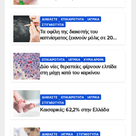
ΔΙΑΒΆΣΤΕ
ΕΠΙΚΑΙΡΌΤΗΤΑ
ΙΑΤΡΙΚΆ
ΣΤΙΓΜΙΌΤΥΠΑ
Τα οφέλη της διακοπής του
καπνίσματος ξεκινούν μόλις σε 20
λεπτά
ΕΠΙΚΑΙΡΌΤΗΤΑ
ΙΑΤΡΙΚΆ
ΚΥΡΙΑ ΑΡΘΡΑ
Δύο νέες θεραπείες φέρνουν ελπίδα
στη μάχη κατά του καρκίνου
ΔΙΑΒΆΣΤΕ
ΕΠΙΚΑΙΡΌΤΗΤΑ
ΙΑΤΡΙΚΆ
ΣΤΙΓΜΙΌΤΥΠΑ
Καισαρικές: 62,2% στην Ελλάδα
ΔΙΑΒΆΣΤΕ
ΙΑΤΡΙΚΆ
ΣΤΙΓΜΙΌΤΥΠΑ