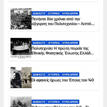
ΔΙΑΒΆΣΤΕ
ΙΣΤΟΡΙΚΆ
ΚΥΡΙΑ ΑΡΘΡΑ
Πενήντα δύο χρόνια από την
εξέγερση του Πολυτεχνείου – Λεπτό
προς λεπτό η εισβολή – ΦΩΤΟ και
ΒΙΝΤΕΟ
ΔΙΑΒΆΣΤΕ
ΙΣΤΟΡΙΚΆ
ΚΥΡΙΑ ΑΡΘΡΑ
Πολυτεχνείο: Η πρώτη πορεία της
Εθνικής Φοιτητικής Ένωσης Ελλάδος
στις 17 Νοεμβρίου 1975 με την
αιματοβαμμένη σημαία
ΔΙΑΒΆΣΤΕ
ΙΣΤΟΡΙΚΆ
ΚΥΡΙΑ ΑΡΘΡΑ
Οι αφανείς ήρωες του Έπους του ’40
ΔΙΑΒΆΣΤΕ
ΙΣΤΟΡΙΚΆ
ΚΥΡΙΑ ΑΡΘΡΑ