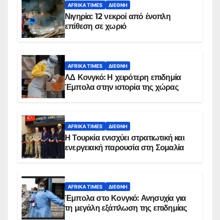
AFRIKA TIMES
ΔΙΕΘΝΉ
Νιγηρία: 12 νεκροί από ένοπλη
επίθεση σε χωριό
AFRIKA TIMES
ΔΙΕΘΝΉ
ΛΔ Κονγκό: Η χειρότερη επιδημία
Έμπολα στην ιστορία της χώρας
AFRIKA TIMES
ΔΙΕΘΝΉ
Η Τουρκία ενισχύει στρατιωτική και
ενεργειακή παρουσία στη Σομαλία
AFRIKA TIMES
ΔΙΕΘΝΉ
Έμπολα στο Κονγκό: Ανησυχία για
τη μεγάλη εξάπλωση της επιδημίας