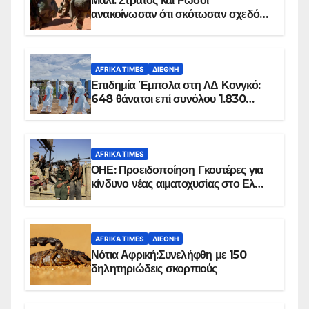
Μάλι: Στρατός και Ρώσοι
ανακοίνωσαν ότι σκότωσαν σχεδόν
100 τζιχαντιστές
AFRIKA TIMES
ΔΙΕΘΝΉ
Επιδημία Έμπολα στη ΛΔ Κονγκό:
648 θάνατοι επί συνόλου 1.830
επιβεβαιωμένων κρουσμάτων
AFRIKA TIMES
ΟΗΕ: Προειδοποίηση Γκουτέρες για
κίνδυνο νέας αιματοχυσίας στο Ελ
Ομπέιντ του Σουδάν
AFRIKA TIMES
ΔΙΕΘΝΉ
Νότια Αφρική:Συνελήφθη με 150
δηλητηριώδεις σκορπιούς