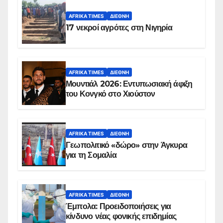
AFRIKA TIMES
ΔΙΕΘΝΉ
17 νεκροί αγρότες στη Νιγηρία
AFRIKA TIMES
ΔΙΕΘΝΉ
Μουντιάλ 2026: Εντυπωσιακή άφιξη
του Κονγκό στο Χιούστον
AFRIKA TIMES
ΔΙΕΘΝΉ
Γεωπολιτικό «δώρο» στην Άγκυρα
για τη Σομαλία
AFRIKA TIMES
ΔΙΕΘΝΉ
Έμπολα: Προειδοποιήσεις για
κίνδυνο νέας φονικής επιδημίας