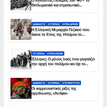
Ο Άγνωστος Πόλεμος του ’40 – Το
διπλωματικό και στρατιωτικό
παρασκήνιο
ΔΙΑΒΆΣΤΕ
ΙΣΤΟΡΙΚΆ
ΚΥΡΙΑ ΑΡΘΡΑ
Η Ελληνική Μεραρχία Πεζικού που
έκανε το Επος της Ηπείρου το
χειμώνα του 1940
ΙΣΤΟΡΙΚΆ
ΚΥΡΙΑ ΑΡΘΡΑ
Έλληνες: Ο μόνος λαός που γιορτάζει
την αρχή του πολέμου και όχι το
τέλος του
ΔΙΑΒΆΣΤΕ
ΙΣΤΟΡΙΚΆ
ΣΤΙΓΜΙΌΤΥΠΑ
Οι κομμουνιστικές ρίζες της
οργάνωσης «Αντίφα»