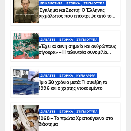
ΕΠΙΚΑΙΡΌΤΗΤΑ
ΙΣΤΟΡΙΚΆ
ΣΤΙΓΜΙΌΤΥΠΑ
Έγκλημα και Σιωπή: Ο Έλληνας
αιχμάλωτος που επέστρεψε από το
Παραπέτασμα
ΔΙΑΒΆΣΤΕ
ΙΣΤΟΡΙΚΆ
ΣΤΙΓΜΙΌΤΥΠΑ
«Έχει κόκκινη σημαία και ανθρώπους
σίγουρα» – Η τελευταία συνομιλία
των ηρώων στα Ίμια, πριν τη
συντριβή του ελικοπτέρου
ΔΙΑΒΆΣΤΕ
ΙΣΤΟΡΙΚΆ
ΚΥΡΙΑ ΑΡΘΡΑ
Ίμια 30 χρόνια μετά: Τι συνέβη το
1996 και ο χάρτης ντοκουμέντο
ΔΙΑΒΆΣΤΕ
ΙΣΤΟΡΙΚΆ
ΣΤΙΓΜΙΌΤΥΠΑ
1968 – Τα πρώτα Χριστούγεννα στο
διάστημα