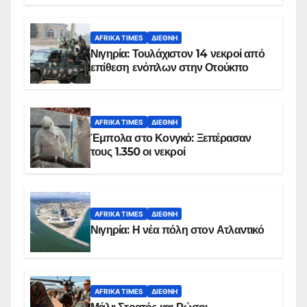
AFRIKA TIMES
ΔΙΕΘΝΉ
Νιγηρία: Τουλάχιστον 14 νεκροί από
επίθεση ενόπλων στην Οτούκπο
AFRIKA TIMES
ΔΙΕΘΝΉ
Έμπολα στο Κονγκό: Ξεπέρασαν
τους 1.350 οι νεκροί
AFRIKA TIMES
ΔΙΕΘΝΉ
Νιγηρία: Η νέα πόλη στον Ατλαντικό
AFRIKA TIMES
ΔΙΕΘΝΉ