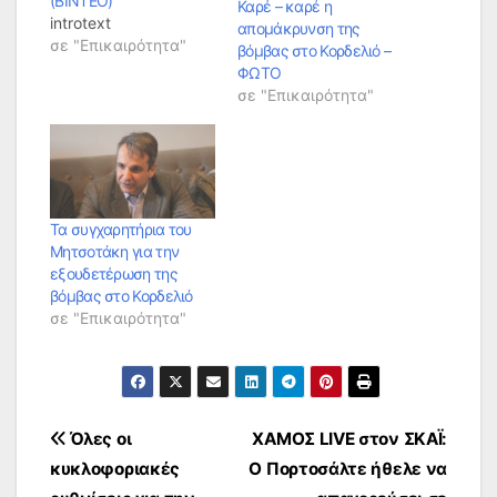
(ΒΙΝΤΕΟ)
Καρέ – καρέ η
introtext
απομάκρυνση της
σε "Επικαιρότητα"
βόμβας στο Κορδελιό –
ΦΩΤΟ
σε "Επικαιρότητα"
Τα συγχαρητήρια του
Μητσοτάκη για την
εξουδετέρωση της
βόμβας στο Κορδελιό
σε "Επικαιρότητα"
Πλοήγηση
Όλες οι
ΧΑΜΟΣ LIVE στον ΣΚΑΪ:
κυκλοφοριακές
Ο Πορτοσάλτε ήθελε να
άρθρων