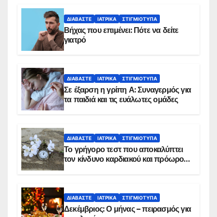
ΔΙΑΒΆΣΤΕ
ΙΑΤΡΙΚΆ
ΣΤΙΓΜΙΌΤΥΠΑ
Βήχας που επιμένει: Πότε να δείτε
γιατρό
ΔΙΑΒΆΣΤΕ
ΙΑΤΡΙΚΆ
ΣΤΙΓΜΙΌΤΥΠΑ
Σε έξαρση η γρίπη Α: Συναγερμός για
τα παιδιά και τις ευάλωτες ομάδες
ΔΙΑΒΆΣΤΕ
ΙΑΤΡΙΚΆ
ΣΤΙΓΜΙΌΤΥΠΑ
Το γρήγορο τεστ που αποκαλύπτει
τον κίνδυνο καρδιακού και πρόωρου
θανάτου
ΔΙΑΒΆΣΤΕ
ΙΑΤΡΙΚΆ
ΣΤΙΓΜΙΌΤΥΠΑ
Δεκέμβριος: Ο μήνας – πειρασμός για