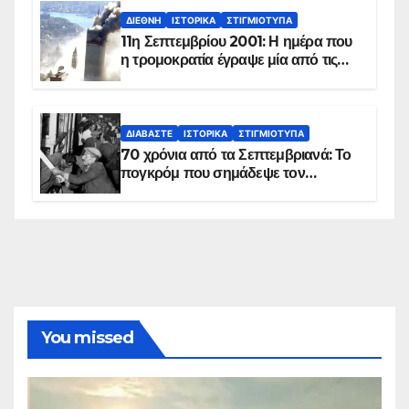
ΔΙΕΘΝΉ
ΙΣΤΟΡΙΚΆ
ΣΤΙΓΜΙΌΤΥΠΑ
11η Σεπτεμβρίου 2001: Η ημέρα που
η τρομοκρατία έγραψε μία από τις
πιο μαύρες σελίδες στην ιστορία του
πλανήτη
ΔΙΑΒΆΣΤΕ
ΙΣΤΟΡΙΚΆ
ΣΤΙΓΜΙΌΤΥΠΑ
70 χρόνια από τα Σεπτεμβριανά: Το
πογκρόμ που σημάδεψε τον
ελληνισμό της Κωνσταντινούπολης
You missed