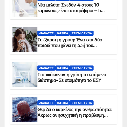
Νέα μελέτη: Σχεδόν 4 στους 10
καρκίνους είναι αποτρέψιμοι – Τι
δείχνουν τα στοιχεία
ΔΙΑΒΆΣΤΕ
ΙΑΤΡΙΚΆ
ΣΤΙΓΜΙΌΤΥΠΑ
Σε έξαρση η γρίπη: Ένα στα δύο
παιδιά που χάνει τη ζωή του
αντιμετωπίζει υποκείμενο νόσημα –
Εμβολιασμό συνιστούν οι ειδικοί
ΔΙΑΒΆΣΤΕ
ΙΑΤΡΙΚΆ
ΣΤΙΓΜΙΌΤΥΠΑ
Στο «κόκκινο» η γρίπη το επόμενο
διάστημα- Σε ετοιμότητα το ΕΣΥ
ΔΙΑΒΆΣΤΕ
ΙΑΤΡΙΚΆ
ΣΤΙΓΜΙΌΤΥΠΑ
Θερίζει ο καρκίνος την ανθρωπότητα:
Άκρως ανησυχητική η πρόβλεψη…