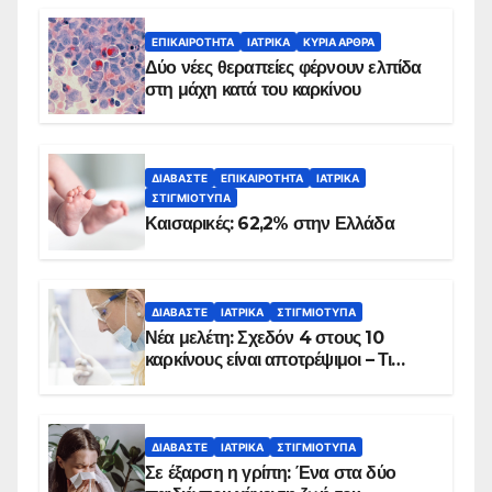
ΕΠΙΚΑΙΡΌΤΗΤΑ
ΙΑΤΡΙΚΆ
ΚΥΡΙΑ ΑΡΘΡΑ
Δύο νέες θεραπείες φέρνουν ελπίδα
στη μάχη κατά του καρκίνου
ΔΙΑΒΆΣΤΕ
ΕΠΙΚΑΙΡΌΤΗΤΑ
ΙΑΤΡΙΚΆ
ΣΤΙΓΜΙΌΤΥΠΑ
Καισαρικές: 62,2% στην Ελλάδα
ΔΙΑΒΆΣΤΕ
ΙΑΤΡΙΚΆ
ΣΤΙΓΜΙΌΤΥΠΑ
Νέα μελέτη: Σχεδόν 4 στους 10
καρκίνους είναι αποτρέψιμοι – Τι
δείχνουν τα στοιχεία
ΔΙΑΒΆΣΤΕ
ΙΑΤΡΙΚΆ
ΣΤΙΓΜΙΌΤΥΠΑ
Σε έξαρση η γρίπη: Ένα στα δύο