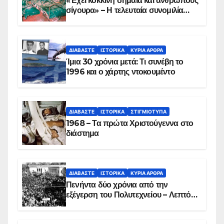
«Έχει κόκκινη σημαία και ανθρώπους
σίγουρα» – Η τελευταία συνομιλία
των ηρώων στα Ίμια, πριν τη
συντριβή του ελικοπτέρου
ΔΙΑΒΆΣΤΕ
ΙΣΤΟΡΙΚΆ
ΚΥΡΙΑ ΑΡΘΡΑ
Ίμια 30 χρόνια μετά: Τι συνέβη το
1996 και ο χάρτης ντοκουμέντο
ΔΙΑΒΆΣΤΕ
ΙΣΤΟΡΙΚΆ
ΣΤΙΓΜΙΌΤΥΠΑ
1968 – Τα πρώτα Χριστούγεννα στο
διάστημα
ΔΙΑΒΆΣΤΕ
ΙΣΤΟΡΙΚΆ
ΚΥΡΙΑ ΑΡΘΡΑ
Πενήντα δύο χρόνια από την
εξέγερση του Πολυτεχνείου – Λεπτό
προς λεπτό η εισβολή – ΦΩΤΟ και
ΒΙΝΤΕΟ