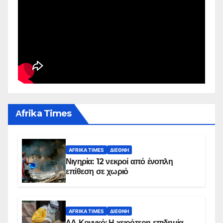
Αfrika Times
AFRIKA TIMES
ΔΙΕΘΝΉ
Νιγηρία: 12 νεκροί από ένοπλη
επίθεση σε χωριό
AFRIKA TIMES
ΔΙΕΘΝΉ
ΛΔ Κονγκό: Η χειρότερη επιδημία