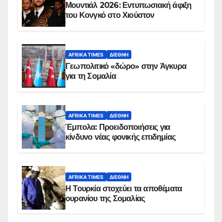
Μουντιάλ 2026: Εντυπωσιακή άφιξη
του Κονγκό στο Χιούστον
AFRIKA TIMES
ΔΙΕΘΝΉ
Γεωπολιτικό «δώρο» στην Άγκυρα
για τη Σομαλία
AFRIKA TIMES
ΔΙΕΘΝΉ
Έμπολα: Προειδοποιήσεις για
κίνδυνο νέας φονικής επιδημίας
AFRIKA TIMES
ΔΙΕΘΝΉ
Η Τουρκία στοχεύει τα αποθέματα
ουρανίου της Σομαλίας