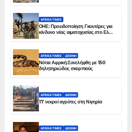
επιβεβαιωμένων κρουσμάτων
AFRIKA TIMES
ΟΗΕ: Προειδοποίηση Γκουτέρες για
κίνδυνο νέας αιματοχυσίας στο Ελ
Ομπέιντ του Σουδάν
AFRIKA TIMES
ΔΙΕΘΝΉ
Νότια Αφρική:Συνελήφθη με 150
δηλητηριώδεις σκορπιούς
AFRIKA TIMES
ΔΙΕΘΝΉ
17 νεκροί αγρότες στη Νιγηρία
AFRIKA TIMES
ΔΙΕΘΝΉ