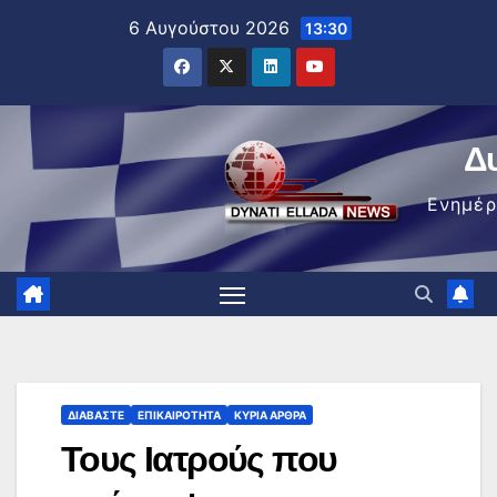
Μετάβαση
6 Αυγούστου 2026
13:30
στο
περιεχόμενο
Δ
Ενημέ
ΔΙΑΒΆΣΤΕ
ΕΠΙΚΑΙΡΌΤΗΤΑ
ΚΥΡΙΑ ΑΡΘΡΑ
Τους Ιατρούς που