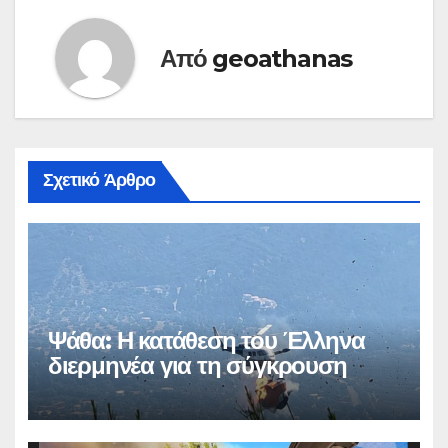
Από
geoathanas
Σχετικό Άρθρο
Ψάθα: Η κατάθεση του Έλληνα
διερμηνέα για τη σύγκρουση