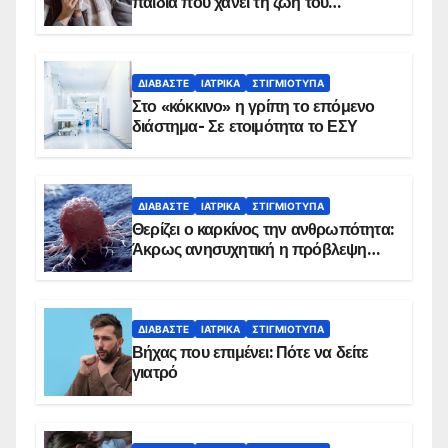
παιδιά που χάνει τη ζωή του
αντιμετωπίζει υποκείμενο νόσημα –
Εμβολιασμό συνιστούν οι ειδικοί
ΔΙΑΒΆΣΤΕ
ΙΑΤΡΙΚΆ
ΣΤΙΓΜΙΌΤΥΠΑ
Στο «κόκκινο» η γρίπη το επόμενο
διάστημα- Σε ετοιμότητα το ΕΣΥ
ΔΙΑΒΆΣΤΕ
ΙΑΤΡΙΚΆ
ΣΤΙΓΜΙΌΤΥΠΑ
Θερίζει ο καρκίνος την ανθρωπότητα:
Άκρως ανησυχητική η πρόβλεψη…
ΔΙΑΒΆΣΤΕ
ΙΑΤΡΙΚΆ
ΣΤΙΓΜΙΌΤΥΠΑ
Βήχας που επιμένει: Πότε να δείτε
γιατρό