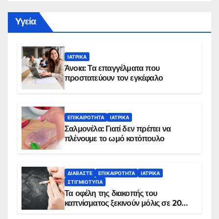
Yγεία
ΙΑΤΡΙΚΆ
Άνοια: Τα επαγγέλματα που
προστατεύουν τον εγκέφαλο
ΕΠΙΚΑΙΡΌΤΗΤΑ
ΙΑΤΡΙΚΆ
Σαλμονέλα: Γιατί δεν πρέπει να
πλένουμε το ωμό κοτόπουλο
ΔΙΑΒΆΣΤΕ
ΕΠΙΚΑΙΡΌΤΗΤΑ
ΙΑΤΡΙΚΆ
ΣΤΙΓΜΙΌΤΥΠΑ
Τα οφέλη της διακοπής του
καπνίσματος ξεκινούν μόλις σε 20
λεπτά