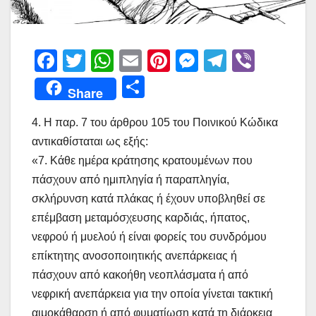
F
T
W
E
Pi
M
T
Vi
a
w
h
m
nt
e
el
b
Μ
Share
c
itt
at
ai
er
s
e
er
οι
e
er
s
l
e
s
gr
4. Η παρ. 7 του άρθρου 105 του Ποινικού Κώδικα
ρ
αντικαθίσταται ως εξής:
b
A
st
e
a
α
«7. Κάθε ημέρα κράτησης κρατουμένων που
o
p
n
m
σ
πάσχουν από ημιπληγία ή παραπληγία,
o
p
g
τε
σκλήρυνση κατά πλάκας ή έχουν υποβληθεί σε
k
er
ίτ
επέμβαση μεταμόσχευσης καρδιάς, ήπατος,
νεφρού ή μυελού ή είναι φορείς του συνδρόμου
ε
επίκτητης ανοσοποιητικής ανεπάρκειας ή
πάσχουν από κακοήθη νεοπλάσματα ή από
νεφρική ανεπάρκεια για την οποία γίνεται τακτική
αιμοκάθαρση ή από φυματίωση κατά τη διάρκεια