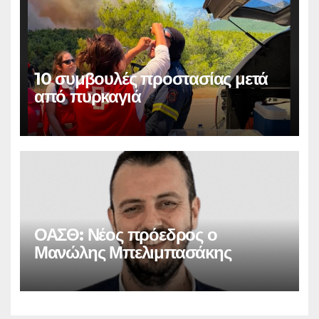
10 συμβουλές προστασίας μετά
από πυρκαγιά
ΟΑΣΘ: Νέος πρόεδρος ο
Μανώλης Μπελιμπασάκης