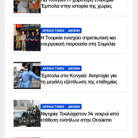
Έμπολα στην ιστορία της χώρας
AFRIKA TIMES
ΔΙΕΘΝΉ
Η Τουρκία ενισχύει στρατιωτική και
ενεργειακή παρουσία στη Σομαλία
AFRIKA TIMES
ΔΙΕΘΝΉ
Έμπολα στο Κονγκό: Ανησυχία για
τη μεγάλη εξάπλωση της επιδημίας
AFRIKA TIMES
ΔΙΕΘΝΉ
Νιγηρία: Τουλάχιστον 14 νεκροί από
επίθεση ενόπλων στην Οτούκπο