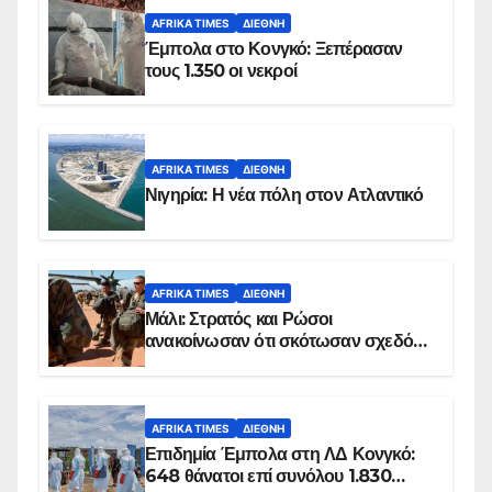
AFRIKA TIMES
ΔΙΕΘΝΉ
Έμπολα στο Κονγκό: Ξεπέρασαν
τους 1.350 οι νεκροί
AFRIKA TIMES
ΔΙΕΘΝΉ
Νιγηρία: Η νέα πόλη στον Ατλαντικό
AFRIKA TIMES
ΔΙΕΘΝΉ
Μάλι: Στρατός και Ρώσοι
ανακοίνωσαν ότι σκότωσαν σχεδόν
100 τζιχαντιστές
AFRIKA TIMES
ΔΙΕΘΝΉ
Επιδημία Έμπολα στη ΛΔ Κονγκό:
648 θάνατοι επί συνόλου 1.830