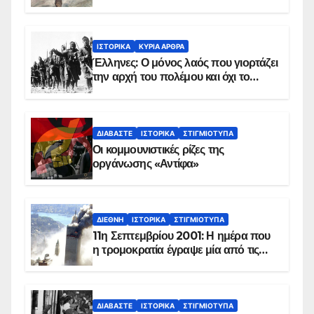
χειμώνα του 1940
ΙΣΤΟΡΙΚΆ
ΚΥΡΙΑ ΑΡΘΡΑ
Έλληνες: Ο μόνος λαός που γιορτάζει
την αρχή του πολέμου και όχι το
τέλος του
ΔΙΑΒΆΣΤΕ
ΙΣΤΟΡΙΚΆ
ΣΤΙΓΜΙΌΤΥΠΑ
Οι κομμουνιστικές ρίζες της
οργάνωσης «Αντίφα»
ΔΙΕΘΝΉ
ΙΣΤΟΡΙΚΆ
ΣΤΙΓΜΙΌΤΥΠΑ
11η Σεπτεμβρίου 2001: Η ημέρα που
η τρομοκρατία έγραψε μία από τις
πιο μαύρες σελίδες στην ιστορία του
πλανήτη
ΔΙΑΒΆΣΤΕ
ΙΣΤΟΡΙΚΆ
ΣΤΙΓΜΙΌΤΥΠΑ