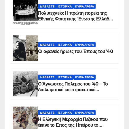
ΔΙΑΒΆΣΤΕ
ΙΣΤΟΡΙΚΆ
ΚΥΡΙΑ ΑΡΘΡΑ
Πολυτεχνείο: Η πρώτη πορεία της
Εθνικής Φοιτητικής Ένωσης Ελλάδος
στις 17 Νοεμβρίου 1975 με την
αιματοβαμμένη σημαία
ΔΙΑΒΆΣΤΕ
ΙΣΤΟΡΙΚΆ
ΚΥΡΙΑ ΑΡΘΡΑ
Οι αφανείς ήρωες του Έπους του ’40
ΔΙΑΒΆΣΤΕ
ΙΣΤΟΡΙΚΆ
ΚΥΡΙΑ ΑΡΘΡΑ
Ο Άγνωστος Πόλεμος του ’40 – Το
διπλωματικό και στρατιωτικό
παρασκήνιο
ΔΙΑΒΆΣΤΕ
ΙΣΤΟΡΙΚΆ
ΚΥΡΙΑ ΑΡΘΡΑ
Η Ελληνική Μεραρχία Πεζικού που
έκανε το Επος της Ηπείρου το