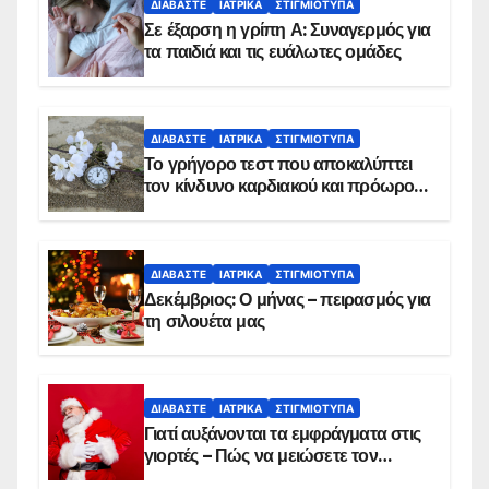
ΔΙΑΒΆΣΤΕ
ΙΑΤΡΙΚΆ
ΣΤΙΓΜΙΌΤΥΠΑ
Σε έξαρση η γρίπη Α: Συναγερμός για
τα παιδιά και τις ευάλωτες ομάδες
ΔΙΑΒΆΣΤΕ
ΙΑΤΡΙΚΆ
ΣΤΙΓΜΙΌΤΥΠΑ
Το γρήγορο τεστ που αποκαλύπτει
τον κίνδυνο καρδιακού και πρόωρου
θανάτου
ΔΙΑΒΆΣΤΕ
ΙΑΤΡΙΚΆ
ΣΤΙΓΜΙΌΤΥΠΑ
Δεκέμβριος: Ο μήνας – πειρασμός για
τη σιλουέτα μας
ΔΙΑΒΆΣΤΕ
ΙΑΤΡΙΚΆ
ΣΤΙΓΜΙΌΤΥΠΑ
Γιατί αυξάνονται τα εμφράγματα στις
γιορτές – Πώς να μειώσετε τον
κίνδυνο, σύμφωνα με καρδιολόγο