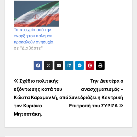
Τα στοιχεία από την
έναρξη του πολέμου
προκαλούν ανησυχία
σε "Διαβάστε"
Πλοήγηση
Σχέδιο πολιτικής
Την Δευτέρα ο
εξόντωσης κατά του
ανασχηματισμός –
άρθρων
Κώστα Καραμανλή, από
Συνεδριάζει η Κεντρική
τον Κυριάκο
Επιτροπή του ΣΥΡΙΖΑ
Μητσοτάκη.