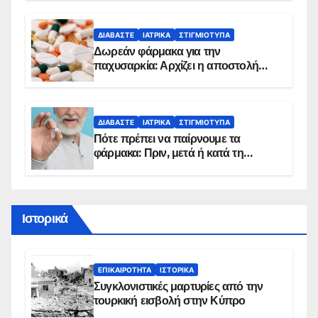
ΔΙΑΒΆΣΤΕ
ΙΑΤΡΙΚΆ
ΣΤΙΓΜΙΌΤΥΠΑ
Δωρεάν φάρμακα για την
παχυσαρκία: Αρχίζει η αποστολή
sms για τους δικαιούχους – Οι
προϋποθέσεις ένταξης στο
πρόγραμμα
ΔΙΑΒΆΣΤΕ
ΙΑΤΡΙΚΆ
ΣΤΙΓΜΙΌΤΥΠΑ
Πότε πρέπει να παίρνουμε τα
φάρμακα: Πριν, μετά ή κατά τη
διάρκεια του φαγητού;
Ιστορικά
ΕΠΙΚΑΙΡΌΤΗΤΑ
ΙΣΤΟΡΙΚΆ
Συγκλονιστικές μαρτυρίες από την
τουρκική εισβολή στην Κύπρο