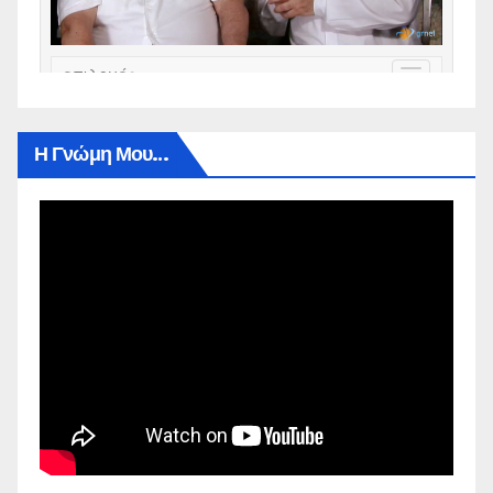
Η Γνώμη Μου…