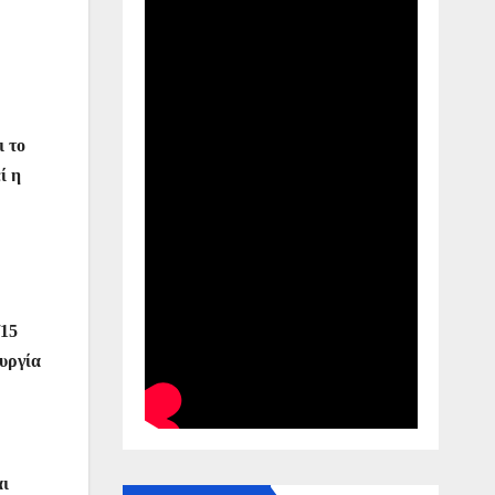
ι το
ί η
/15
ουργία
αι