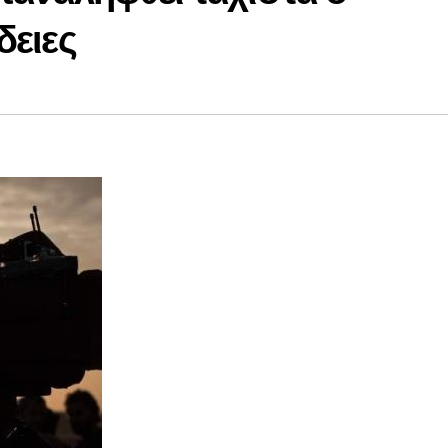
δειες