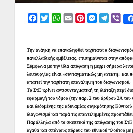
F
T
W
E
Pi
M
T
Vi
a
w
h
m
nt
e
el
b
c
itt
at
ai
er
s
e
er
e
er
s
l
e
s
gr
Την ανάγκη να επαναληφθεί ταχύτατα ο διαγωνισμό
b
A
st
e
a
πανελλαδικής εμβέλειας, επισημαίνεται στην απόφα
o
p
n
m
Σύμφωνα με την ίδια απόφαση η μέχρι σήμερα λειτο
o
p
g
λειτουργίας είναι «συνταγματικώς μη ανεκτή» και 
k
er
απαιτεί την ταχύτατη επανάληψη του διαγωνισμού.
Το ΣτΕ κρίνει αντισυνταγματική τη διάταξη περί δι
εφαρμογή του νόμου (την παρ. 2 του άρθρου 2Α του 
και δεδομένης της αδυναμίας συγκρότησης Εθνικού
διαγωνισμό και παρά τις επανειλημμένες προσπάθει
Παράλληλα από το σκεπτικό της απόφασης του ΣτΕ γ
αγαθά και σπάνιους πόρους του εθνικού πλούτου με 