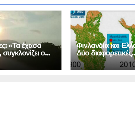
ες: «Τα έχασα
Φινλανδία και Ελλ
 συγκλονίζει ο
Δύο διαφορετικές
ρας των θυμάτων
πορείες για τα δά