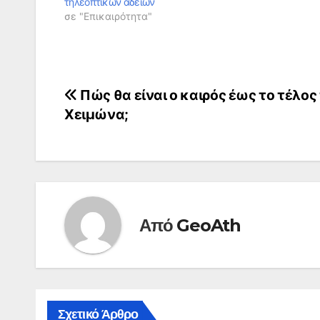
τηλεοπτικών αδειών
σε "Επικαιρότητα"
Πλοήγηση
Πώς θα είναι ο καιρός έως το τέλος
Χειμώνα;
άρθρων
Από
GeoAth
Σχετικό Άρθρο