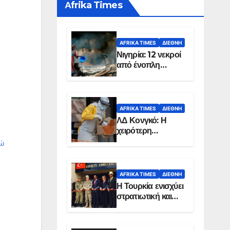
Αfrika Times
AFRIKA TIMES
ΔΙΕΘΝΉ
Νιγηρία: 12 νεκροί
από ένοπλη
επίθεση σε χωριό
AFRIKA TIMES
ΔΙΕΘΝΉ
ΛΔ Κονγκό: Η
χειρότερη
επιδημία Έμπολα
ρώ
στην ιστορία της
χώρας
AFRIKA TIMES
ΔΙΕΘΝΉ
Η Τουρκία ενισχύει
στρατιωτική και
ενεργειακή
παρουσία στη
Σομαλία