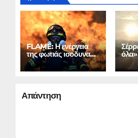
FLAME: Η ενέργεια
Σέρρ
της φωτιάς ισοδυναμεί
όλα»,
με 6 ατομικές βόμβες
πατέ
Απάντηση