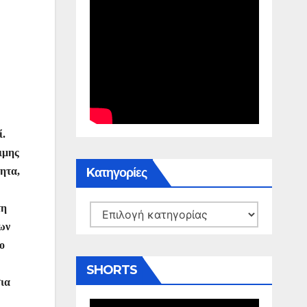
ί.
ιμης
Kατηγορίες
ητα,
τη
Kατηγορίες
ρων
ο
SHORTS
σια