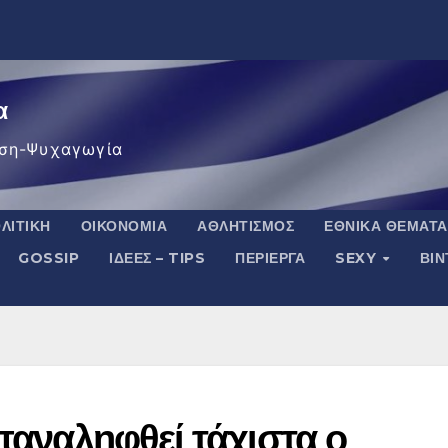
α
ση-Ψυχαγωγία
ΛΙΤΙΚΉ
ΟΙΚΟΝΟΜΊΑ
ΑΘΛΗΤΙΣΜΌΣ
ΕΘΝΙΚΆ ΘΈΜΑΤΑ
GOSSIP
ΙΔΈΕΣ – TIPS
ΠΕΡΊΕΡΓΑ
SEXY
ΒΙ
επαναληφθεί τάχιστα ο