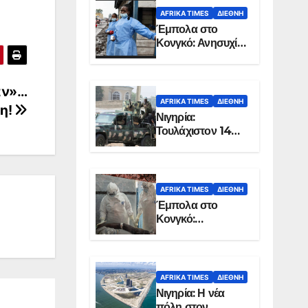
AFRIKA TIMES
ΔΙΕΘΝΉ
Έμπολα στο
Κονγκό: Ανησυχία
για τη μεγάλη
εξάπλωση της
επιδημίας
άν»…
AFRIKA TIMES
ΔΙΕΘΝΉ
τη!
Νιγηρία:
Τουλάχιστον 14
νεκροί από
επίθεση ενόπλων
στην Οτούκπο
AFRIKA TIMES
ΔΙΕΘΝΉ
Έμπολα στο
Κονγκό:
Ξεπέρασαν τους
1.350 οι νεκροί
AFRIKA TIMES
ΔΙΕΘΝΉ
Νιγηρία: Η νέα
πόλη στον