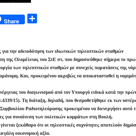
Μ
Share
οι
ρ
α
ς για την αδειοδότηση των ιδιωτικών τηλεοπτικών σταθμών
σ
ση της Ολομέλειας του ΣτΕ στ, που δημοσιεύθηκε σήμερα το πρω
τε
υργία των τηλεοπτικών σταθμών με συνεχείς παρατάσεις της νόμ
ίτ
παράνομη. Και, προκειμένου ακριβώς να αποκατασταθεί η νομιμότ
ε
ενέργειας του διαγωνισμού από τον Υπουργό ειδικά κατά την πρώ
ν.4339/15). Τη διάταξη, δηλαδή, που θεσμοθετήθηκε εκ των υστέ
 Συμβουλίου Ραδιοτηλεόρασης προκειμένου να διενεργήσει αυτό τ
ες για συναίνεση των πολιτικών κομμάτων στη Βουλή.
ίνεται ξεκάθαρο ότι οι τηλεοπτικές συχνότητες αποτελούν δημό
μεγάλη οικονομική αξία.